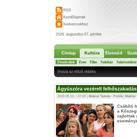
RSS
Kezdőlapnak
Kedvencekhez
2026. augusztus 07. péntek
Címlap
Kultúra
Életmód
Szab
Fesztiválok
Zene
Film
Színház
Színésztükör
Vissza az előző oldalra
Ágyúszóra vezérelt felhőszakadá
2009.08.10. - 07:00 |
Makrai Tamás - Fotók: Makra
Csábító 
a Kőszeg
zajlottak
eseményét