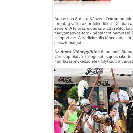
Augusztus 8-án, a Kőszegi Ostromnapok m
forgatag várta az érdeklődőket. Délután 
zenére. A félórás előadás alatt ízelítőt k
hagyományos török néptáncot bemutató
színpad elé. A tradicionális táncok mellet
sokszínűségét.
Az
Ataru Ütősegyüttes
ütemesnél ütemes
városléptékűvé fellegeket, sajnos sikerte
már lázas előkészületek folytatott a váro