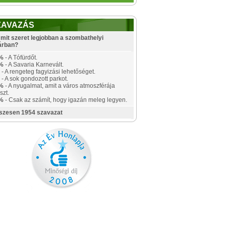
ZAVAZÁS
mit szeret legjobban a szombathelyi
árban?
%
- A Tófürdőt.
%
- A Savaria Karnevált.
- A rengeteg fagyizási lehetőséget.
- A sok gondozott parkot.
%
- A nyugalmat, amit a város atmoszférája
szt.
%
- Csak az számít, hogy igazán meleg legyen.
szesen 1954 szavazat