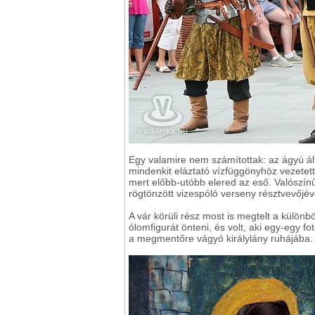
Egy valamire nem számítottak: az ágyú á
mindenkit eláztató vízfüggönyhöz vezetett
mert előbb-utóbb elered az eső. Valószí
rögtönzött vizespóló verseny résztvevőjévé
A vár körüli rész most is megtelt a különb
ólomfigurát önteni, és volt, aki egy-egy 
a megmentőre vágyó királylány ruhájába.