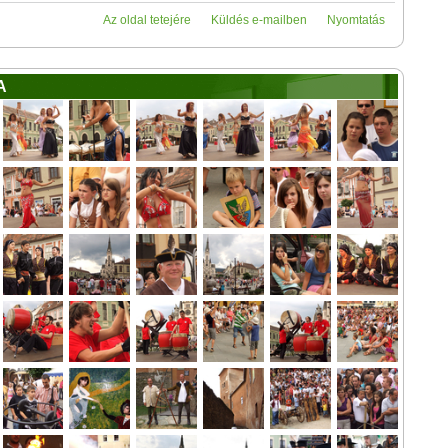
Az oldal tetejére
Küldés e-mailben
Nyomtatás
A