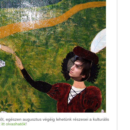
őt, egészen augusztus végéig lehetünk részesei a kulturális
k
itt olvashatók
!