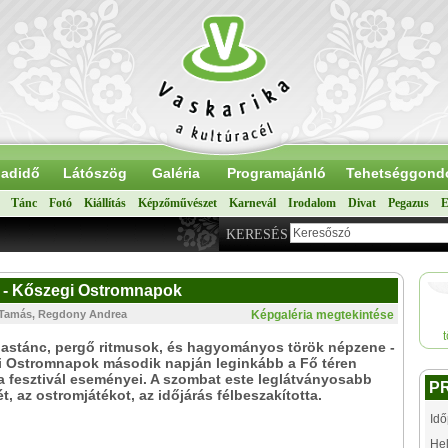
adidő
Látószög
Galéria
Programajánló
Tehetséggond
Tánc
Fotó
Kiállítás
Képzőművészet
Karnevál
Irodalom
Divat
Pegazus
E
KERESÉS
s - Kőszegi Ostromnapok
i Tamás, Regdony Andrea
Képgaléria megtekintése
hastánc, pergő ritmusok, és hagyományos török népzene -
i Ostromnapok második napján leginkább a Fő téren
 a fesztivál eseményei. A szombat este leglátványosabb
P
, az ostromjátékot, az időjárás félbeszakította.
Idő
Hel