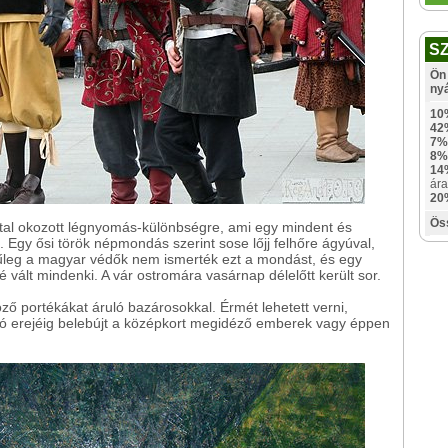
S
Ön 
ny
10
42
7%
8%
14
ára
20
Ös
ltal okozott légnyomás-különbségre, ami egy mindent és
. Egy ősi török népmondás szerint sose lőjj felhőre ágyúval,
nűleg a magyar védők nem ismerték ezt a mondást, és egy
 vált mindenki. A vár ostromára vasárnap délelőtt került sor.
öző portékákat áruló bazárosokkal. Érmét lehetett verni,
fotó erejéig belebújt a középkort megidéző emberek vagy éppen