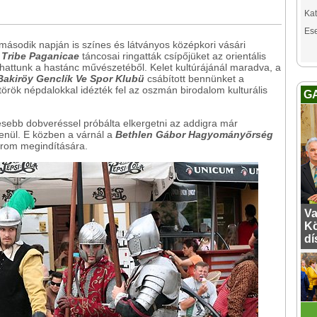
Kat
Es
ásodik napján is színes és látványos középkori vásári
a
Tribe Paganicae
táncosai ringatták csípőjüket az orientális
aphattunk a hastánc művészetéből. Kelet kultúrájánál maradva, a
Bakiröy Genclík Ve Spor Klubü
csábított bennünket a
t török népdalokkal idézték fel az oszmán birodalom kulturális
G
ebb dobveréssel próbálta elkergetni az addigra már
lenül. E közben a várnál a
Bethlen Gábor Hagyományőrség
strom megindítására.
Va
Kö
dí