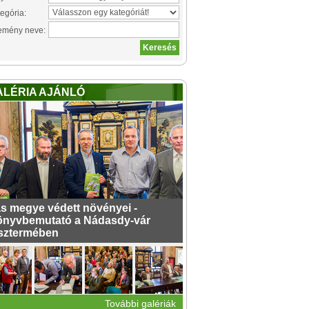
egória:
emény neve:
ALÉRIA AJÁNLÓ
s megye védett növényei -
nyvbemutató a Nádasdy-vár
sztermében
További galériák