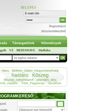
BELÉPÉS
:
Regisztráció
Jelszóemlékeztető
ozás
Támogatóink
Vélemények
gyéb
VZ
MEDIAWAVE
AlteRába
Ataru
Bethlen_Gábor_Hagyományőrség
hastánc
Kőszeg
kőszegi_ostromnapok
orientális_tánc
török_néptánc
Tribe_Paganicae
várostrom
ROGRAMKERESŐ
pont:
yszín: