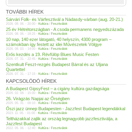
TOVÁBBI HÍREK
Sárvári Folk- és Várfesztivál a Nádasdy-várban (aug. 20-21.)
2026. 08. 06. - 20:00 -
Kultúra
/
Fesztiválok
25 év Hétrétországban - A csoda permanens negyedszázada
2026. 08. 06. - 18:25 -
Kultúra
/
Fesztiválok
10 nap, 140 ezer látogató, 40 helyszín, 4300 program –
számokban így festett az idei Művészetek Völgye
2026. 08. 03. - 14:00 -
Kultúra
/
Fesztiválok
Erős kezdés a 19. Révfülöp Blues Music Festen
2026. 07. 31. - 22:45 -
Kultúra
/
Fesztiválok
Szentkult Feszt-rezgés Budapest Bárral és az Uljana
Quartettel
2026. 07. 31. - 17:15 -
Kultúra
/
Fesztiválok
KAPCSOLÓDÓ HÍREK
A Budapest GipsyFest – a cigány kultúra gazdagsága
2026. 02. 08. - 15:00 -
Kultúra
/
Fesztiválok
26. Virágzás Napjai az Őrségben
2025. 05. 31. - 00:10 -
Kultúra
/
Fesztiválok
Őszi jazz ünnep Budapesten - Jazzfest Budapest legendákkal
2023. 11. 05. - 01:00 -
Kultúra
/
Fesztiválok
Teltházakkal zajlik az ország legnagyobb jazzfesztiválja, a
Jazzfest Budapest
2022. 05. 06. - 12:40 -
Kultúra
/
Fesztiválok