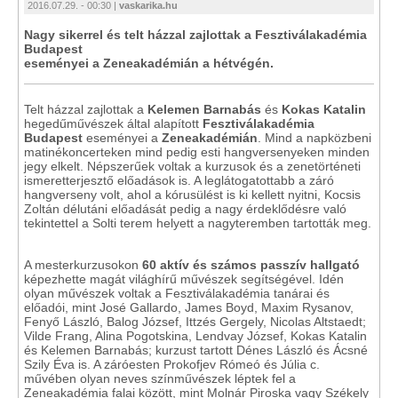
2016.07.29. - 00:30 |
vaskarika.hu
Nagy sikerrel és telt házzal zajlottak a Fesztiválakadémia
Budapest
eseményei a Zeneakadémián a hétvégén.
Telt házzal zajlottak a
Kelemen Barnabás
és
Kokas Katalin
hegedűművészek által alapított
Fesztiválakadémia
Budapest
eseményei a
Zeneakadémián
. Mind a napközbeni
matinékoncerteken mind pedig esti hangversenyeken minden
jegy elkelt. Népszerűek voltak a kurzusok és a zenetörténeti
ismeretterjesztő előadások is. A leglátogatottabb a záró
hangverseny volt, ahol a kórusülést is ki kellett nyitni, Kocsis
Zoltán délutáni előadását pedig a nagy érdeklődésre való
tekintettel a Solti terem helyett a nagyteremben tartották meg.
A mesterkurzusokon
60 aktív és számos passzív hallgató
képezhette magát világhírű művészek segítségével. Idén
olyan művészek voltak a Fesztiválakadémia tanárai és
előadói, mint José Gallardo, James Boyd, Maxim Rysanov,
Fenyő László, Balog József, Ittzés Gergely, Nicolas Altstaedt;
Vilde Frang, Alina Pogotskina, Lendvay József, Kokas Katalin
és Kelemen Barnabás; kurzust tartott Dénes László és Ácsné
Szily Éva is. A záróesten Prokofjev Rómeó és Júlia c.
művében olyan neves színművészek léptek fel a
Zeneakadémia falai között, mint Molnár Piroska vagy Székely