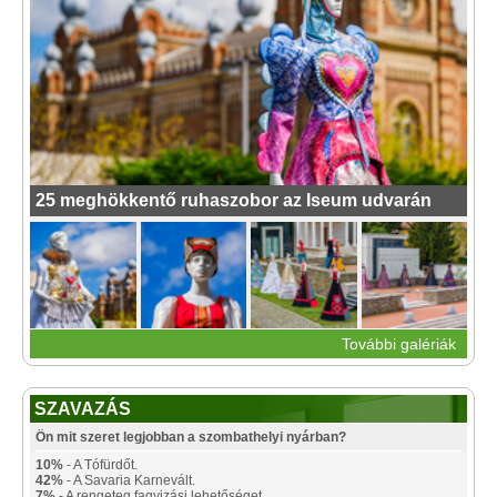
25 meghökkentő ruhaszobor az Iseum udvarán
További galériák
SZAVAZÁS
Ön mit szeret legjobban a szombathelyi nyárban?
10%
- A Tófürdőt.
42%
- A Savaria Karnevált.
7%
- A rengeteg fagyizási lehetőséget.