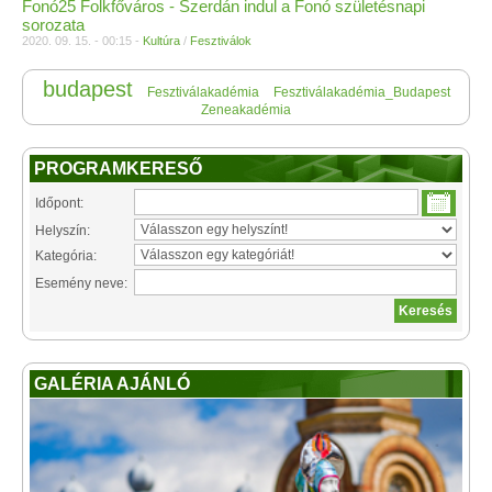
Fonó25 Folkfőváros - Szerdán indul a Fonó születésnapi
sorozata
2020. 09. 15. - 00:15 -
Kultúra
/
Fesztiválok
budapest
Fesztiválakadémia
Fesztiválakadémia_Budapest
Zeneakadémia
PROGRAMKERESŐ
Időpont:
Helyszín:
Kategória:
Esemény neve:
GALÉRIA AJÁNLÓ