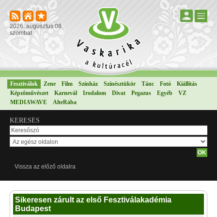
2026. augusztus 08.
szombat
Fesztiválok
Zene
Film
Színház
Színésztükör
Tánc
Fotó
Kiállítás
Képzőművészet
Karnevál
Irodalom
Divat
Pegazus
Egyéb
VZ
MEDIAWAVE
AlteRába
KERESÉS
Vissza az előző oldalra
Sikeresen zárult az első Fesztiválakadémia
Budapest