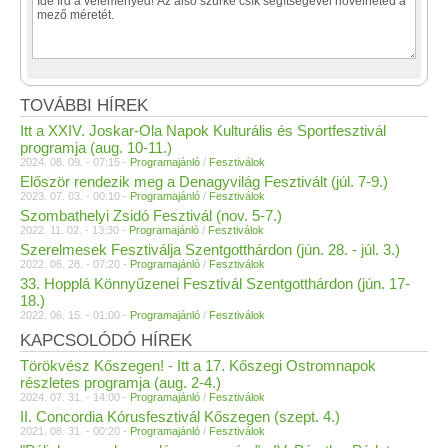
TOVÁBBI HÍREK
Itt a XXIV. Joskar-Ola Napok Kulturális és Sportfesztivál
programja (aug. 10-11.)
2024. 08. 09. - 07:15 -
Programajánló
/
Fesztiválok
Először rendezik meg a Denagyvilág Fesztivált (júl. 7-9.)
2023. 07. 03. - 00:10 -
Programajánló
/
Fesztiválok
Szombathelyi Zsidó Fesztivál (nov. 5-7.)
2022. 11. 02. - 13:30 -
Programajánló
/
Fesztiválok
Szerelmesek Fesztiválja Szentgotthárdon (jún. 28. - júl. 3.)
2022. 06. 28. - 07:20 -
Programajánló
/
Fesztiválok
33. Hopplá Könnyűzenei Fesztivál Szentgotthárdon (jún. 17-
18.)
2022. 06. 15. - 01:00 -
Programajánló
/
Fesztiválok
KAPCSOLÓDÓ HÍREK
Törökvész Kőszegen! - Itt a 17. Kőszegi Ostromnapok
részletes programja (aug. 2-4.)
2024. 07. 31. - 14:00 -
Programajánló
/
Fesztiválok
II. Concordia Kórusfesztivál Kőszegen (szept. 4.)
2021. 08. 31. - 00:20 -
Programajánló
/
Fesztiválok