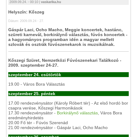
2009.09.24. - 00:10 |
vaskarika.hu
Helyszín: Kőszeg
Dátum: 2009.09.24 - 27.
Gáspár Laci, Ocho Macho, Meggie koncertek, hastánc,
szüreti karnevál, borkirálynő választás, fúvós koncertek -
a hagyományos programban idén a magyar mellett
szlovák és osztrák fúvószenekarok is muzsikálnak.
Kőszegi Szüret, Nemzetközi Fúvószenekari Találkozó -
2009. szeptember 24-27.
szeptember 24. csütörtök
19.00 - Város Bora Választás
szeptember 25. péntek
17.00 rendezvénysátor (Károly Róbert tér) - Az első hordó bor
csapra verése, Kőszegi Harmonikások
17.30 rendezvénysátor -
Borkirálynő választás
, Város Bora
eredményhirdetés
20.00 Fő tér - Fúvós Szerenád
21.00 rendezvénysátor - Gáspár Laci, Ocho Macho