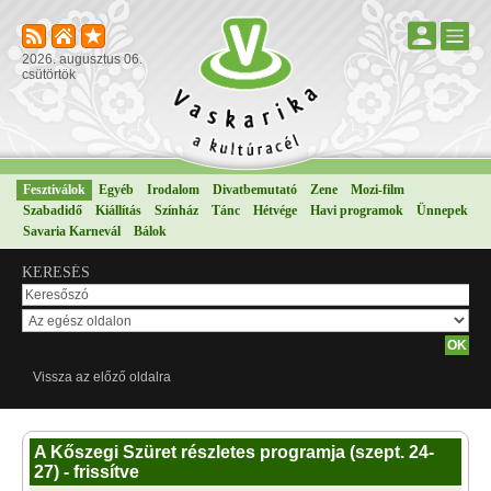
2026. augusztus 06.
csütörtök
Fesztiválok
Egyéb
Irodalom
Divatbemutató
Zene
Mozi-film
Szabadidő
Kiállítás
Színház
Tánc
Hétvége
Havi programok
Ünnepek
Savaria Karnevál
Bálok
KERESÉS
Vissza az előző oldalra
A Kőszegi Szüret részletes programja (szept. 24-
27) - frissítve