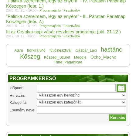
"Pálinka szerelmem, légy az enyém" - IV. Páratlan Párlatnap
Kőszegen (febr. 1.)
2020. 01. 25. - 16:00 -
Programajánló
/
Fesztiválok
"Pálinka szerelmem, légy az enyém" - III. Páratlan Párlatnap
Kőszegen (febr. 2.)
2019. 01. 24. - 01:00 -
Programajánló
/
Fesztiválok
Itt az Orsolya-napi vásár részletes programja (okt. 21-22.)
2017. 10. 17. - 00:25 -
Programajánló
/
Fesztiválok
hastánc
Ataru
borkirálynő
fúvósfesztivál
Gáspár_Laci
Kőszeg
Ocho_Macho
Kőszegi_Szüret
Meggie
Tribe_Paganicae
PROGRAMKERESŐ
Időpont:
Helyszín:
Kategória:
Esemény neve: