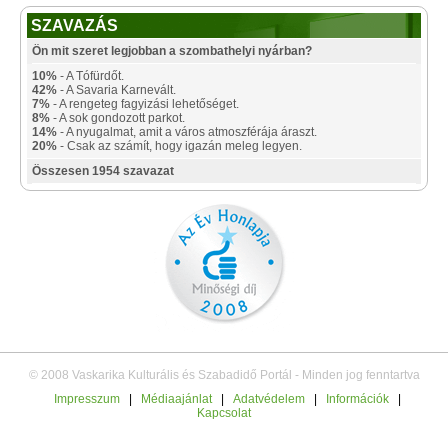
SZAVAZÁS
Ön mit szeret legjobban a szombathelyi nyárban?
10%
- A Tófürdőt.
42%
- A Savaria Karnevált.
7%
- A rengeteg fagyizási lehetőséget.
8%
- A sok gondozott parkot.
14%
- A nyugalmat, amit a város atmoszférája áraszt.
20%
- Csak az számít, hogy igazán meleg legyen.
Összesen 1954 szavazat
© 2008 Vaskarika Kulturális és Szabadidő Portál - Minden jog fenntartva
Impresszum
|
Médiaajánlat
|
Adatvédelem
|
Információk
|
Kapcsolat