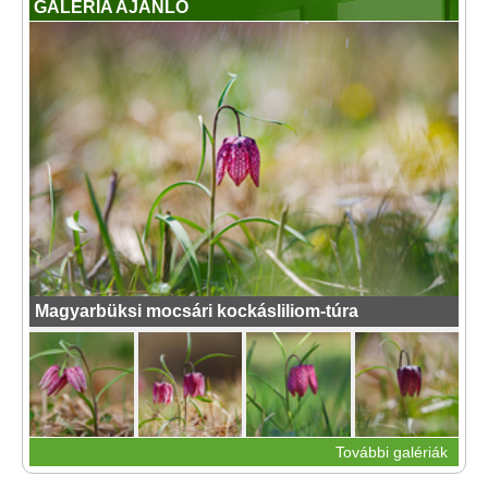
GALÉRIA AJÁNLÓ
Magyarbüksi mocsári kockásliliom-túra
További galériák