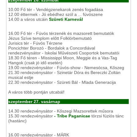
szeptember 26. szombat
10.00 Fő tér - Vendégzenekarok zenés fogadása
12.00 éttermek - Jó ebédhez szól a ... fúvószene
14.00 a város utcáin
Szüreti Karnevál
16.00 Fő tér - Fúvós térzenék és mazsorett bemutatók
Jézus Szíve templom előtt Folklórbemutató
Jurisics tér - Fúvós Térzene
Poncichter Borozó - Bordalok a Concordiával
rendezvénysátor - Iskolai Művészeti Csoportok bemutatói
18.30 Fő téren - Mississippi Moon, Meggie és a Vas-Tag
Hangok (csak jó idő esetén)
19.00 rendezvénysátor - Fúvós-show - Nemesócsa, Kőszeg
21.30 rendezvénysátor - Szinetár Dóra és Bereczki Zoltán
musical estje
22.30 rendezvénysátor - Szüreti Bál - Mlada Generacija
A város több pontján utcabál!
szeptember 27. vasárnap
14.30 rendezvénysátor - Kőszegi Mazsorettek műsora
15.30 rendezvénysátor
- Tribe Paganicae
törzsi fúziós tánc
(hastánc)
16.00 rendezvénysátor - MÁRK