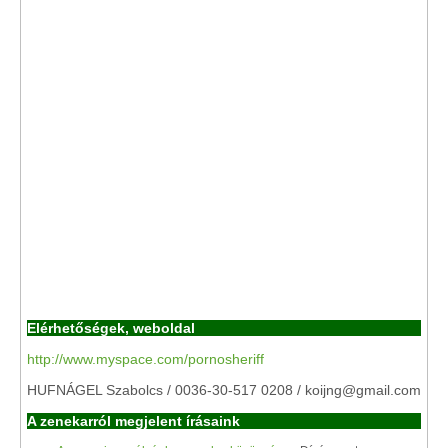
Elérhetőségek, weboldal
http://www.myspace.com/pornosheriff
HUFNÁGEL Szabolcs / 0036-30-517 0208 / koijng@gmail.com
A zenekarról megjelent írásaink