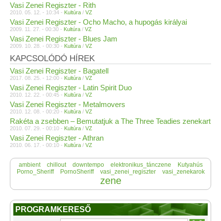
Vasi Zenei Regiszter - Rith
2010. 05. 12. - 10:34 -
Kultúra
/
VZ
Vasi Zenei Regiszter - Ocho Macho, a hupogás királyai
2009. 11. 27. - 00:30 -
Kultúra
/
VZ
Vasi Zenei Regiszter - Blues Jam
2009. 10. 28. - 00:30 -
Kultúra
/
VZ
KAPCSOLÓDÓ HÍREK
Vasi Zenei Regiszter - Bagatell
2017. 08. 25. - 12:00 -
Kultúra
/
VZ
Vasi Zenei Regiszter - Latin Spirit Duo
2010. 12. 22. - 00:45 -
Kultúra
/
VZ
Vasi Zenei Regiszter - Metalmovers
2010. 12. 08. - 00:20 -
Kultúra
/
VZ
Rakéta a zsebben – Bemutatjuk a The Three Teadies zenekart
2010. 07. 29. - 00:10 -
Kultúra
/
VZ
Vasi Zenei Regiszter - Athran
2010. 06. 17. - 00:10 -
Kultúra
/
VZ
ambient
chillout
downtempo
elektronikus_tánczene
Kutyahús
Porno_Sheriff
PornoSheriff
vasi_zenei_regiszter
vasi_zenekarok
zene
PROGRAMKERESŐ