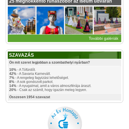
25 meghökkentő ruhaszobor az Iseum udvarán
További galériák
SZAVAZÁS
Ön mit szeret legjobban a szombathelyi nyárban?
10%
- A Tófürdőt.
42%
- A Savaria Karnevált.
7%
- A rengeteg fagyizási lehetőséget.
8%
- A sok gondozott parkot.
14%
- A nyugalmat, amit a város atmoszférája áraszt.
20%
- Csak az számít, hogy igazán meleg legyen.
Összesen 1954 szavazat