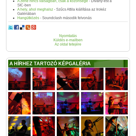
A zene nincs válságban, csak a közönsége
- Dívány-est a
SIC-ben
A hely, ahol meghalsz
- Szűcs Attila kiállítása az Irokéz
Galériában
Hangütközés
- Soundclash második felvonás
Nyomtatás
Küldés e-mailben
Az oldal tetejére
A HÍRHEZ TARTOZÓ KÉPGALÉRIA