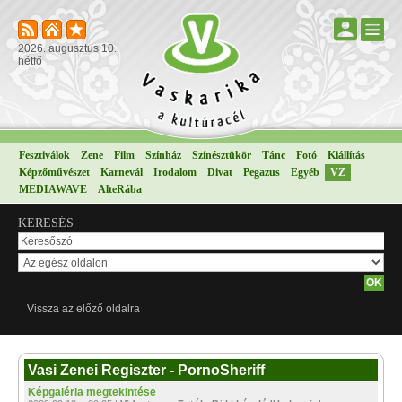
2026. augusztus 10.
hétfő
Fesztiválok
Zene
Film
Színház
Színésztükör
Tánc
Fotó
Kiállítás
Képzőművészet
Karnevál
Irodalom
Divat
Pegazus
Egyéb
VZ
MEDIAWAVE
AlteRába
KERESÉS
Vissza az előző oldalra
Vasi Zenei Regiszter - PornoSheriff
Képgaléria megtekintése