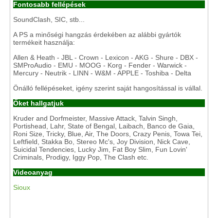
Fontosabb fellépések
SoundClash, SIC, stb...
A PS a minőségi hangzás érdekében az alábbi gyártók
termékeit használja:
Allen & Heath - JBL - Crown - Lexicon - AKG - Shure - DBX -
SMProAudio - EMU - MOOG - Korg - Fender - Warwick -
Mercury - Neutrik - LINN - W&M - APPLE - Toshiba - Delta
Önálló fellépéseket, igény szerint saját hangosítással is vállal.
Őket hallgatjuk
Kruder and Dorfmeister, Massive Attack, Talvin Singh,
Portishead, Lahr, State of Bengal, Laibach, Banco de Gaia,
Roni Size, Tricky, Blue, Air, The Doors, Crazy Penis, Towa Tei,
Leftfield, Stakka Bo, Stereo Mc's, Joy Division, Nick Cave,
Suicidal Tendencies, Lucky Jim, Fat Boy Slim, Fun Lovin'
Criminals, Prodigy, Iggy Pop, The Clash etc.
Videoanyag
Sioux