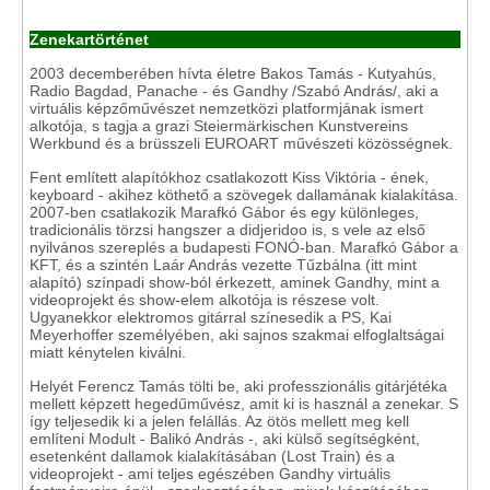
Zenekartörténet
2003 decemberében hívta életre Bakos Tamás - Kutyahús,
Radio Bagdad, Panache - és Gandhy /Szabó András/, aki a
virtuális képzőművészet nemzetközi platformjának ismert
alkotója, s tagja a grazi Steiermärkischen Kunstvereins
Werkbund és a brüsszeli EUROART művészeti közösségnek.
Fent említett alapítókhoz csatlakozott Kiss Viktória - ének,
keyboard - akihez köthető a szövegek dallamának kialakítása.
2007-ben csatlakozik Marafkó Gábor és egy különleges,
tradicionális törzsi hangszer a didjeridoo is, s vele az első
nyilvános szereplés a budapesti FONÓ-ban. Marafkó Gábor a
KFT, és a szintén Laár András vezette Tűzbálna (itt mint
alapító) színpadi show-ból érkezett, aminek Gandhy, mint a
videoprojekt és show-elem alkotója is részese volt.
Ugyanekkor elektromos gitárral színesedik a PS, Kai
Meyerhoffer személyében, aki sajnos szakmai elfoglaltságai
miatt kénytelen kiválni.
Helyét Ferencz Tamás tölti be, aki professzionális gitárjétéka
mellett képzett hegedűművész, amit ki is használ a zenekar. S
így teljesedik ki a jelen felállás. Az ötös mellett meg kell
említeni Modult - Balikó András -, aki külső segítségként,
esetenként dallamok kialakításában (Lost Train) és a
videoprojekt - ami teljes egészében Gandhy virtuális