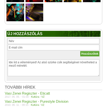
ÚJ HOZZÁSZÓLÁS
TOVÁBBI HÍREK
Vasi Zenei Regiszter - Eticatt
2017. 05. 05. - 01:00 -
Kultúra
/
VZ
Vasi Zenei Regiszter - Purestyle Division
2010. 06. 11. - 00:15 -
Kultúra
/
VZ