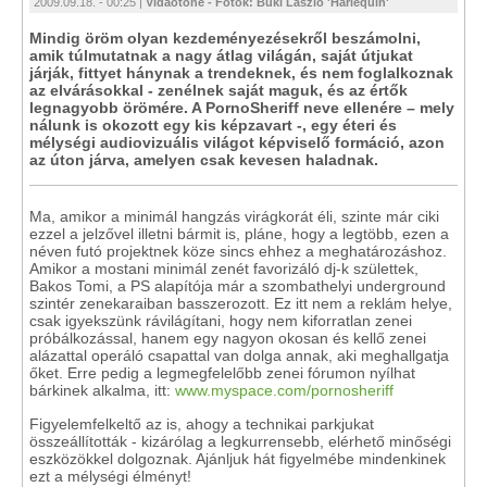
2009.09.18. - 00:25 |
Vidaotone - Fotók: Büki László 'Harlequin'
Mindig öröm olyan kezdeményezésekről beszámolni,
amik túlmutatnak a nagy átlag világán, saját útjukat
járják, fittyet hánynak a trendeknek, és nem foglalkoznak
az elvárásokkal - zenélnek saját maguk, és az értők
legnagyobb örömére. A PornoSheriff neve ellenére – mely
nálunk is okozott egy kis képzavart -, egy éteri és
mélységi audiovizuális világot képviselő formáció, azon
az úton járva, amelyen csak kevesen haladnak.
Ma, amikor a minimál hangzás virágkorát éli, szinte már ciki
ezzel a jelzővel illetni bármit is, pláne, hogy a legtöbb, ezen a
néven futó projektnek köze sincs ehhez a meghatározáshoz.
Amikor a mostani minimál zenét favorizáló dj-k születtek,
Bakos Tomi, a PS alapítója már a szombathelyi underground
szintér zenekaraiban basszerozott. Ez itt nem a reklám helye,
csak igyekszünk rávilágítani, hogy nem kiforratlan zenei
próbálkozással, hanem egy nagyon okosan és kellő zenei
alázattal operáló csapattal van dolga annak, aki meghallgatja
őket. Erre pedig a legmegfelelőbb zenei fórumon nyílhat
bárkinek alkalma, itt:
www.myspace.com/pornosheriff
Figyelemfelkeltő az is, ahogy a technikai parkjukat
összeállították - kizárólag a legkurrensebb, elérhető minőségi
eszközökkel dolgoznak. Ajánljuk hát figyelmébe mindenkinek
ezt a mélységi élményt!