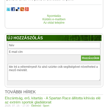
Nyomtatás
Küldés e-mailben
Az oldal tetejére
ÚJ HOZZÁSZÓLÁS
TOVÁBBI HÍREK
Elszántság, erő, kitartás - A Spartan Race állította kihívás elé
az extrém sportok gladiátorait
2026. 07. 19. - 17:30 -
Életmód
/
Sport