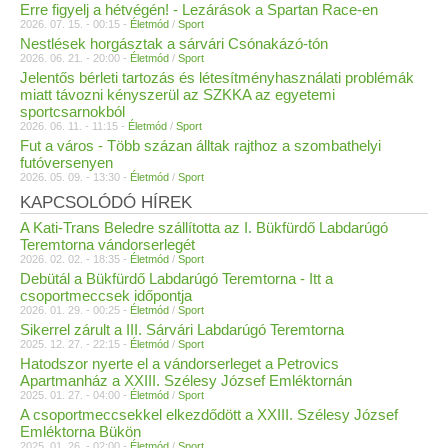
Erre figyelj a hétvégén! - Lezárások a Spartan Race-en
2026. 07. 15. - 00:15 -
Életmód
/
Sport
Nestlések horgásztak a sárvári Csónakázó-tón
2026. 06. 21. - 20:00 -
Életmód
/
Sport
Jelentős bérleti tartozás és létesítményhasználati problémák
miatt távozni kényszerül az SZKKA az egyetemi
sportcsarnokból
2026. 06. 11. - 11:15 -
Életmód
/
Sport
Fut a város - Több százan álltak rajthoz a szombathelyi
futóversenyen
2026. 05. 09. - 13:30 -
Életmód
/
Sport
KAPCSOLÓDÓ HÍREK
A Kati-Trans Beledre szállította az I. Bükfürdő Labdarúgó
Teremtorna vándorserlegét
2026. 02. 02. - 18:35 -
Életmód
/
Sport
Debütál a Bükfürdő Labdarúgó Teremtorna - Itt a
csoportmeccsek időpontja
2026. 01. 29. - 00:25 -
Életmód
/
Sport
Sikerrel zárult a III. Sárvári Labdarúgó Teremtorna
2025. 12. 27. - 22:15 -
Életmód
/
Sport
Hatodszor nyerte el a vándorserleget a Petrovics
Apartmanház a XXIII. Szélesy József Emléktornán
2025. 01. 27. - 04:00 -
Életmód
/
Sport
A csoportmeccsekkel elkezdődött a XXIII. Szélesy József
Emléktorna Bükön
2025. 01. 26. - 02:00 -
Életmód
/
Sport