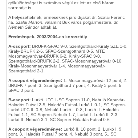
gólkülönbséget is számítva végül ez lett az első három
sorrendje is.
A helyezetteknek, érmeseknek járó díjakat dr. Szalai Ferenc
fia,
Szalai Márton
, valamint Bük város polgármestere,
dr.
Németh Sándor
adták át.
Eredmények. 2003/2004-es korosztály
A-csoport:
BRUFK-SFAC 9-0, Szentgotthárd-Király SZE 1-0,
Király-BRUFK 2-6, SFAC-Szentgotthárd 0-5, MTE
Mosomagyaróvár-BRUFK 6-2, Király-SFAC 9-0,
Szentgotthárd-BRUFK 2-2, SFAC-Mosonmagyaróvár 0-10,
Király-Mosonmagyaróvár 1-4, Mosonmagyaróvár-
Szentgotthárd 2-1.
A csoport végeredménye:
1. Mosonmagyaróvár 12 pont, 2.
BRUFK 7 pont, 3. Szentgotthárd 7 pont, 4. Király 3 pont, 5.
SFAC 0 pont.
B-csoport:
Lurkó UFC I.-SC Sopron 11-0, Nebuló Kapuvár-
Haladás Futsal 2-5, Haladás Futsal-Lurkó I. 0-1, SC Sopron-
Lurkó UFC II. 0-8, Nebuló-Lurkó I. 0-8, Lurkó II.-Haladás
Futsal 1-1, SC Sopron-Nebuló 1-7, Lurkó I.-Lurkó II. 2-3,
Lurkó II.-Nebuló 3-1, SC Sopron-Haladás Futsal 0-6.
A csoport végeredménye:
Lurkó II. 10 pont, 2. Lurkó I. 9
pont, 3. Haladás Futsal 7 pont, 4. Nebuló 3 pont, 5., SC