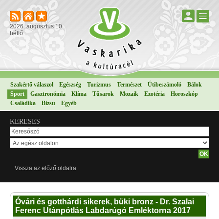
2026. augusztus 10.
hétfő
Szakértő válaszol
Egészség
Turizmus
Természet
Útibeszámoló
Bálok
Sport
Gasztronómia
Klíma
Tűsarok
Mozaik
Ezotéria
Horoszkóp
Családika
Bizsu
Egyéb
KERESÉS
Vissza az előző oldalra
Óvári és gotthárdi sikerek, büki bronz - Dr. Szalai
Ferenc Utánpótlás Labdarúgó Emléktorna 2017