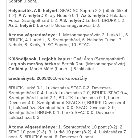
Sopron 0 pont.
Helyosztók. A 9. helyért:
SFAC-SC Sopron 3-3 (büntetőkkel
1-2).
A 7. helyért:
Király-Nebuló 0-1.
Az 5. helyért:
Haladás
Futsal-Szentgotthárd 1-2.
A 3. helyért:
Lurkó I.-BRUFK 1-2.
Az 1. helyért:
Lurkó II.-Mosonmagyaróvár 1-3.
A torna végeredménye:
1. Mosonmagyaróvár, 2. Lurkó II., 3.
BRUFK, 4. Lurkó I., 5. Szentgotthárd, 6. Haladás Futsal, 7.
Nebuló, 8. Király, 9. SC Sopron, 10. SFAC.
Különdíjasok. Legjobb kapus:
Gaál Áron (Szentgotthárd).
Legjobb mezőnyjátékos:
Bertók Raul (Mosonmagyaróvár).
Gólkirály:
Markó Máté (Lurkó I.) 8 találattal.
Eredmények. 2009/2010-es korosztály
BRUFK-Lurkó 0-1, Lukácsháza-SFAC 0-2, Devecser-
Szentgotthárd 0-4, Lurkó-Lukácsháza 2-0, BRUFK-SFAC 0-4,
Szentgotthárd-Lurkó 2-1, BRUFK-Lukácsháza 0-1, Lurkó-
Devecser 4-0, Szentgotthárd-SFAC 3-0, BRUFK-Devecser 4-
1, Lukácsháza-Szentgotthárd 0-0, SFAC-Devecser 3-0,
Szentgotthárd-BRUFK 0-1, Lurkó-SFAC 0-0, Devecser-
Lukácsháza 0-3.
A torna végeredménye:
1. Szentgotthárd 10 pont (9-2), 2.
SFAC 10 pont (9-3), 3. Lurkó 10 pont (8-2), 4. Lukácsháza 7
pont, 5. BRUFK 6 pont, 6. Devecser 0. pont.