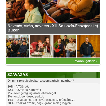
Nevetés, sírás, nevetés - XII. Sok-szín-Feszt(ecske)
Bükön
További galériák
SZAVAZÁS
Ön mit szeret legjobban a szombathelyi nyárban?
10%
- A Tófürdőt.
42%
- A Savaria Karnevált.
7%
- A rengeteg fagyizási lehetőséget.
8%
- A sok gondozott parkot.
14%
- A nyugalmat, amit a város atmoszférája áraszt.
20%
- Csak az számít, hogy igazán meleg legyen.