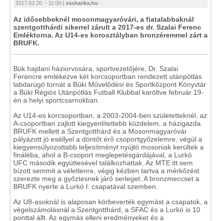
2017.02.20. - 11:00 |
vaskarika.hu
Az idősebbeknél mosonmagyaróvári, a fiatalabbaknál
szentgotthárdi sikerrel zárult a 2017-es dr. Szalai Ferenc
Emléktorna. Az U14-es korosztályban bronzéremmel zárt a
BRUFK.
Bük hajdani háziorvosára, sportvezetőjére, Dr. Szalai
Ferencre emlékezve két korcsoportban rendezett utánpótlás
labdarúgó tornát a Büki Művelődési és Sportközpont Könyvtár
a Büki Régiós Utánpótlás Futball Klubbal karöltve február 19-
én a helyi sportcsarnokban.
Az U14-es korcsoportban, a 2003-2004-ben születetteknél, az
A-csoportban zajlott kiegyenlítettebb küzdelem, a házigazda
BRUFK mellett a Szentgotthárd és a Mosonmagyaróvár
pályázott jó eséllyel a döntőt érő csoportgyőzelemre, végül a
kiegyensúlyozottabb teljesítményt nyújtó mosoniak kerültek a
fináléba, ahol a B-csoport meglepetésgárdájával, a Lurkó
UFC második együttesével találkozhattak. Az MTE itt sem
bízott semmit a véletlenre, végig kézben tartva a mérkőzést
szerezte meg a győztesnek járó serleget. A bronzmeccset a
BRUFK nyerte a Lurkó I. csapatával szemben.
Az U8-asoknál is alaposan körbeverték egymást a csapatok, a
végelszámolásnál a Szentgotthárd, a SFAC és a Lurkó is 10
ponttal állt. Az egymás elleni eredményeket és a