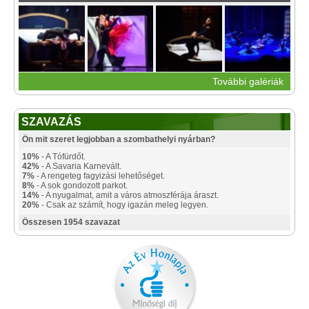
További galériák
SZAVAZÁS
Ön mit szeret legjobban a szombathelyi nyárban?
10%
- A Tófürdőt.
42%
- A Savaria Karnevált.
7%
- A rengeteg fagyizási lehetőséget.
8%
- A sok gondozott parkot.
14%
- A nyugalmat, amit a város atmoszférája áraszt.
20%
- Csak az számít, hogy igazán meleg legyen.
Összesen 1954 szavazat