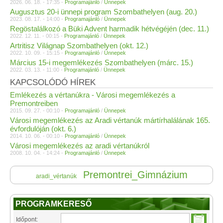
2026. 06. 18. - 17:35 -
Programajánló
/
Ünnepek
Augusztus 20-i ünnepi program Szombathelyen (aug. 20.)
2023. 08. 17. - 14:00 -
Programajánló
/
Ünnepek
Regöstalálkozó a Büki Advent harmadik hétvégéjén (dec. 11.)
2022. 12. 11. - 00:15 -
Programajánló
/
Ünnepek
Artritisz Világnap Szombathelyen (okt. 12.)
2022. 10. 09. - 15:15 -
Programajánló
/
Ünnepek
Március 15-i megemlékezés Szombathelyen (márc. 15.)
2022. 03. 13. - 11:00 -
Programajánló
/
Ünnepek
KAPCSOLÓDÓ HÍREK
Emlékezés a vértanúkra - Városi megemlékezés a
Premontreiben
2015. 09. 27. - 00:10 -
Programajánló
/
Ünnepek
Városi megemlékezés az Aradi vértanúk mártírhalálának 165.
évfordulóján (okt. 6.)
2014. 10. 06. - 00:10 -
Programajánló
/
Ünnepek
Városi megemlékezés az aradi vértanúkról
2008. 10. 04. - 14:24 -
Programajánló
/
Ünnepek
Premontrei_Gimnázium
aradi_vértanúk
PROGRAMKERESŐ
Időpont: