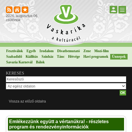
2026. augusztus 06.
csütörtök
Fesztiválok
Egyéb
Irodalom
Divatbemutató
Zene
Mozi-film
Szabadidő
Kiállítás
Színház
Tánc
Hétvége
Havi programok
Ünnepek
Savaria Karnevál
Bálok
KERESÉS
Vissza az előző oldalra
Emlékezzünk együtt a vértanúkra! - részletes
program és rendezvényinformációk