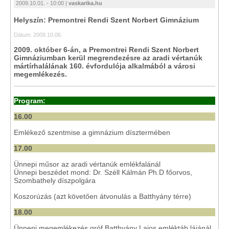
2009.10.01. - 10:00 |
vaskarika.hu
Helyszín: Premontrei Rendi Szent Norbert Gimnázium
Dátum: 2009.10.06.
2009. október 6-án, a Premontrei Rendi Szent Norbert
Gimnáziumban kerül megrendezésre az aradi vértanúk
mártírhalálának 160. évfordulója alkalmából a városi
megemlékezés.
Program:
16.00
Emlékező szentmise a gimnázium dísztermében
17.00
Ünnepi műsor az aradi vértanúk emlékfalánál
Ünnepi beszédet mond: Dr. Széll Kálmán Ph.D főorvos,
Szombathely díszpolgára
Koszorúzás (azt követően átvonulás a Batthyány térre)
18.00
Ünnepi megemlékezés gróf Batthyány Lajos emléktáb lájánál