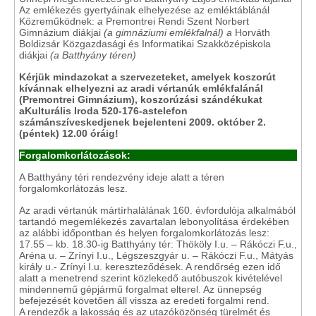
Az emlékezés gyertyáinak elhelyezése az emléktáblánál
Közreműködnek:
a
Premontrei Rendi Szent Norbert
Gimnázium diákjai
(a gimnáziumi emlékfalnál)
a
Horváth
Boldizsár Közgazdasági és Informatikai Szakközépiskola
diákjai
(a Batthyány téren)
Kérjük mindazokat a szervezeteket, amelyek koszorút
kívánnak elhelyezni az aradi vértanúk emlékfalánál
(Premontrei Gimnázium), koszorúzási szándékukat
a
Kulturális Iroda 520-176-as
telefon
számán
szíveskedjenek bejelenteni
2009. október 2.
(péntek) 12.00 óráig!
Forgalomkorlátozások:
A Batthyány téri rendezvény ideje alatt a téren
forgalomkorlátozás lesz.
Az aradi vértanúk mártírhalálának 160. évfordulója alkalmából
tartandó megemlékezés zavartalan lebonyolítása érdekében
az alábbi időpontban és helyen forgalomkorlátozás lesz:
17.55 – kb. 18.30-ig Batthyány tér: Thököly I.u. – Rákóczi F.u.,
Aréna u. – Zrínyi I.u., Légszeszgyár u. – Rákóczi F.u., Mátyás
király u.- Zrínyi I.u. kereszteződések. A rendőrség ezen idő
alatt a menetrend szerint közlekedő autóbuszok kivételével
mindennemű gépjármű forgalmat elterel. Az ünnepség
befejezését követően áll vissza az eredeti forgalmi rend.
A rendezők a lakosság és az utazóközönség türelmét és