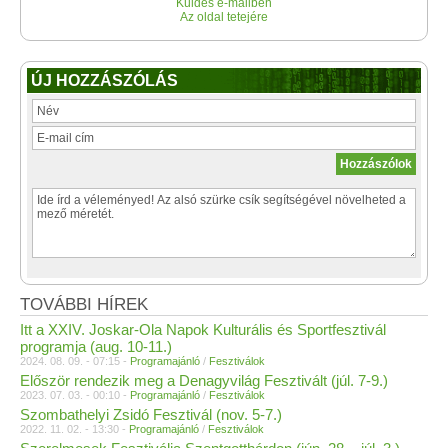
Küldés e-mailben
Az oldal tetejére
ÚJ HOZZÁSZÓLÁS
TOVÁBBI HÍREK
Itt a XXIV. Joskar-Ola Napok Kulturális és Sportfesztivál
programja (aug. 10-11.)
2024. 08. 09. - 07:15 -
Programajánló
/
Fesztiválok
Először rendezik meg a Denagyvilág Fesztivált (júl. 7-9.)
2023. 07. 03. - 00:10 -
Programajánló
/
Fesztiválok
Szombathelyi Zsidó Fesztivál (nov. 5-7.)
2022. 11. 02. - 13:30 -
Programajánló
/
Fesztiválok