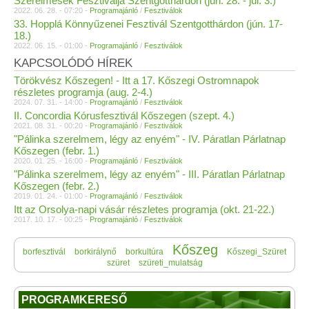
Szerelmesek Fesztiválja Szentgotthárdon (jún. 28. - júl. 3.)
2022. 06. 28. - 07:20 -
Programajánló
/
Fesztiválok
33. Hopplá Könnyűzenei Fesztivál Szentgotthárdon (jún. 17-
18.)
2022. 06. 15. - 01:00 -
Programajánló
/
Fesztiválok
KAPCSOLÓDÓ HÍREK
Törökvész Kőszegen! - Itt a 17. Kőszegi Ostromnapok
részletes programja (aug. 2-4.)
2024. 07. 31. - 14:00 -
Programajánló
/
Fesztiválok
II. Concordia Kórusfesztivál Kőszegen (szept. 4.)
2021. 08. 31. - 00:20 -
Programajánló
/
Fesztiválok
"Pálinka szerelmem, légy az enyém" - IV. Páratlan Párlatnap
Kőszegen (febr. 1.)
2020. 01. 25. - 16:00 -
Programajánló
/
Fesztiválok
"Pálinka szerelmem, légy az enyém" - III. Páratlan Párlatnap
Kőszegen (febr. 2.)
2019. 01. 24. - 01:00 -
Programajánló
/
Fesztiválok
Itt az Orsolya-napi vásár részletes programja (okt. 21-22.)
2017. 10. 17. - 00:25 -
Programajánló
/
Fesztiválok
Kőszeg
borfesztivál
borkirálynő
borkultúra
Kőszegi_Szüret
szüret
szüreti_mulatság
PROGRAMKERESŐ