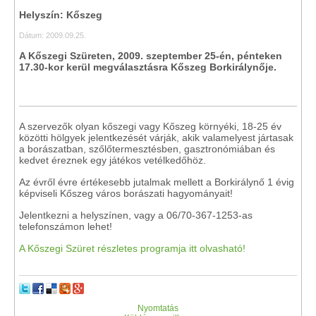
Helyszín: Kőszeg
Dátum: 2009.09.25.
A Kőszegi Szüreten, 2009. szeptember 25-én, pénteken
17.30-kor kerül megválasztásra Kőszeg Borkirálynője.
A szervezők olyan kőszegi vagy Kőszeg környéki, 18-25 év
közötti hölgyek jelentkezését várják, akik valamelyest jártasak
a borászatban, szőlőtermesztésben, gasztronómiában és
kedvet éreznek egy játékos vetélkedőhöz.
Az évről évre értékesebb jutalmak mellett a Borkirálynő 1 évig
képviseli Kőszeg város borászati hagyományait!
Jelentkezni a helyszínen, vagy a 06/70-367-1253-as
telefonszámon lehet!
A Kőszegi Szüret részletes programja itt olvasható!
Nyomtatás