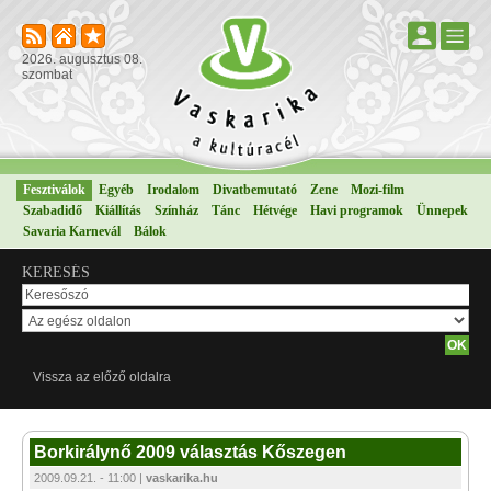
2026. augusztus 08.
szombat
Fesztiválok
Egyéb
Irodalom
Divatbemutató
Zene
Mozi-film
Szabadidő
Kiállítás
Színház
Tánc
Hétvége
Havi programok
Ünnepek
Savaria Karnevál
Bálok
KERESÉS
Vissza az előző oldalra
Borkirálynő 2009 választás Kőszegen
2009.09.21. - 11:00 |
vaskarika.hu