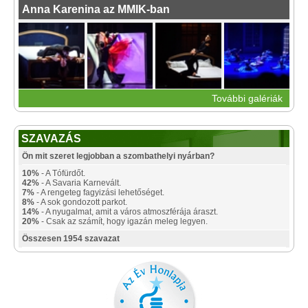
Anna Karenina az MMIK-ban
További galériák
SZAVAZÁS
Ön mit szeret legjobban a szombathelyi nyárban?
10%
- A Tófürdőt.
42%
- A Savaria Karnevált.
7%
- A rengeteg fagyizási lehetőséget.
8%
- A sok gondozott parkot.
14%
- A nyugalmat, amit a város atmoszférája áraszt.
20%
- Csak az számít, hogy igazán meleg legyen.
Összesen 1954 szavazat