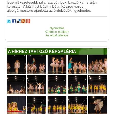
legemlékezetesebb pillanataiból, Büki László kameráján
keresztül. A kiállítást Básthy Béla, Kőszeg város
alpolgármestere ajánlotta az érdeklődők figyelmébe.
Nyomtatás
Küldés e-mailben
Az oldal tetejére
A HÍRHEZ TARTOZÓ KÉPGALÉRIA