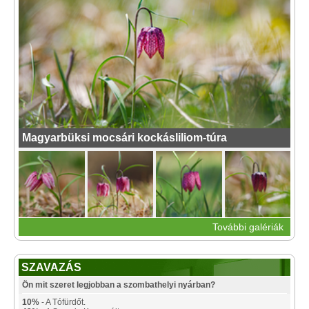
Magyarbüksi mocsári kockásliliom-túra
További galériák
SZAVAZÁS
Ön mit szeret legjobban a szombathelyi nyárban?
10%
- A Tófürdőt.