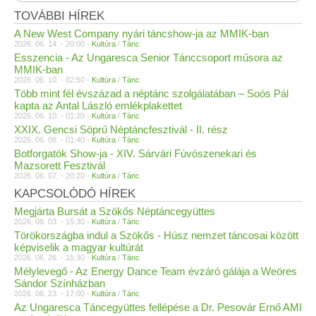
TOVÁBBI HÍREK
A New West Company nyári táncshow-ja az MMIK-ban
2026. 06. 14. - 20:00 -
Kultúra
/
Tánc
Esszencia - Az Ungaresca Senior Tánccsoport műsora az
MMIK-ban
2026. 06. 10. - 02:50 -
Kultúra
/
Tánc
Több mint fél évszázad a néptánc szolgálatában – Soós Pál
kapta az Antal László emlékplakettet
2026. 06. 10. - 01:20 -
Kultúra
/
Tánc
XXIX. Gencsi Söprű Néptáncfesztivál - II. rész
2026. 06. 08. - 01:40 -
Kultúra
/
Tánc
Botforgatók Show-ja - XIV. Sárvári Fúvószenekari és
Mazsorett Fesztivál
2026. 06. 07. - 20:20 -
Kultúra
/
Tánc
KAPCSOLÓDÓ HÍREK
Megjárta Bursát a Szökős Néptáncegyüttes
2026. 08. 03. - 15:30 -
Kultúra
/
Tánc
Törökországba indul a Szökős - Húsz nemzet táncosai között
képviselik a magyar kultúrát
2026. 06. 26. - 15:30 -
Kultúra
/
Tánc
Mélylevegő - Az Energy Dance Team évzáró gálája a Weöres
Sándor Színházban
2026. 06. 23. - 17:00 -
Kultúra
/
Tánc
Az Ungaresca Táncegyüttes fellépése a Dr. Pesovár Ernő AMI