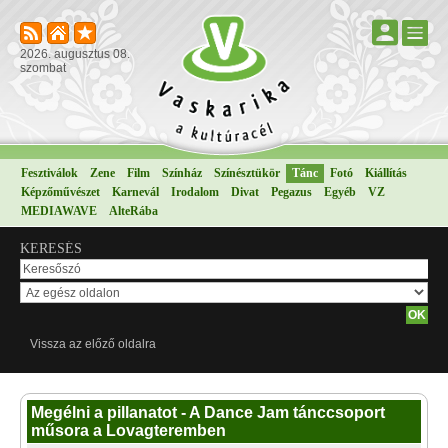
2026. augusztus 08.
szombat
Fesztiválok
Zene
Film
Színház
Színésztükör
Tánc
Fotó
Kiállítás
Képzőművészet
Karnevál
Irodalom
Divat
Pegazus
Egyéb
VZ
MEDIAWAVE
AlteRába
KERESÉS
Vissza az előző oldalra
Megélni a pillanatot - A Dance Jam tánccsoport
műsora a Lovagteremben