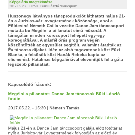
Képgaléria megtekintése
2017.05.23. - 00:50 |
Büki László 'Harlequin'
Huszonegy látványos táncprodukciót láthatott május 21-
én a Jurisics-vár lovagtermének közönsége, ahol a
Földesiné Németh Csilla vezette Dance Jam tánccsoport
mutatta be Megélni a pillanatot című műsorát. A
táncgálán minden korcsoport fellépett egy-egy
koreográfiával. A másfél órás program végén
köszöntötték az egyesület segítőit, valamint átadták az
Év táncosa díjakat. Idén az alsó tagozatosok közt Füzi
Blanka, a felsősök közt Hanák Rebeka kapta az
elismerést. Hatalmas képgalériával elevenítjük fel a gála
legszebb pillanatait.
Kapcsolódó írásunk:
Megélni a pillanatot: Dance Jam táncosok Büki László
fotóin
2017.05.22. - 15:30 |
Németh Tamás
Május 21-én a Dance Jam tánccsoport gálája előtt fotótárlat
nyílt a Jurisics-vár Lovagtermének folyosóján az előző év