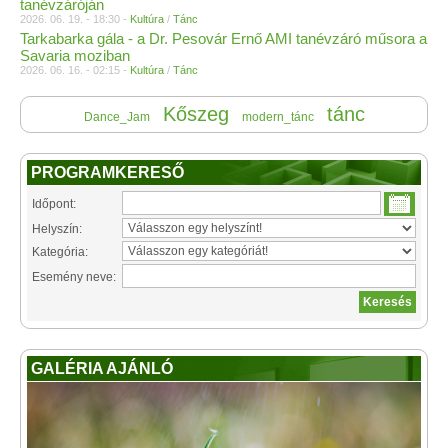
tanévzáróján
2026. 06. 19. - 18:30 -
Kultúra
/
Tánc
Tarkabarka gála - a Dr. Pesovár Ernő AMI tanévzáró műsora a
Savaria moziban
2026. 06. 16. - 02:15 -
Kultúra
/
Tánc
Kőszeg
tánc
Dance_Jam
modern_tánc
PROGRAMKERESŐ
Időpont:
Helyszín:
Kategória:
Esemény neve:
GALÉRIA AJÁNLÓ