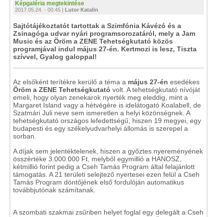
Képgaléria megtekintése
2017.05.24. - 00:45 |
Lutor Katalin
Sajtótájékoztatót tartottak a Szimfónia Kávézó és a
Zsinagóga udvar nyári programsorozatáról, mely a Jam
Music és az Öröm a ZENE Tehetségkutató közös
programjával indul május 27-én. Kertmozi is lesz, Tiszta
szívvel, Gyalog galoppal!
Az elsőként terítékre kerülő a téma a
május 27-én
esedékes
Öröm a ZENE Tehetségkutató
volt. A tehetségkutató nívóját
emeli, hogy olyan zenekarok nyerték meg eleddig, mint a
Margaret Island vagy a hétvégére is idelátogató Koalabell, de
Szatmári Juli neve sem ismeretlen a helyi közönségnek. A
tehetségkutató országos lefedettségű, hiszen 19 megyei, egy
budapesti és egy székelyudvarhelyi állomás is szerepel a
sorban.
A díjak sem jelentéktelenek, hiszen a győztes nyereményének
összértéke 3.000.000 Ft, melyből egymillió a HANOSZ,
kétmillió forint pedig a Cseh Tamás Program által felajánlott
támogatás. A 21 területi selejtező nyertesei ezen felül a Cseh
Tamás Program döntőjének első fordulóján automatikus
továbbjutónak számítanak.
A szombati szakmai zsűriben helyet foglal egy delegált a Cseh