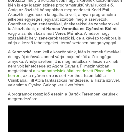
sorozata
, mely a korábbi évek nagy sikerének köszönhetően
idén is egy igazán színes programstruktúrával rukkol elő.
Amíg az őszi-téli hónapokban megrendezett Kedd Esti
Akusztik ingyenesen látogatható volt, a nyári programokra
jelképes egységes jegyárat szabtak meg a szervezők.
Cserében olyan zenészekkel, énekesekkel és zenekarokkal
találkozhatunk, mint
Harcsa Veronika és Gyémánt Bálint
vagy a szintén közismert
Veres Mónika
. A műsor nagy
százalékát helyi zenekarok teszik ki, de a kávézó továbbra is
várja a kezdő tehetségeket, természetesen hanganyaggal.
A Kertmozitól sem kell elköszönnünk, idén is remek filmekkel
és egy új óriásvászonnal várja majd nézőit a Zsinagóga
árnyéka. A helyi szellem itt is megmutatkozik, hiszen akinek
nem volt lehetősége az Agora Savaria Filmszínházban
megtekinteni
a szombathelyiek által rendezett Pince című
horrort
, az a nyáron erre is sort keríthet. Ezen felül a
Csinibaba, Till Attila fantasztikus rendezése, a Tiszta szívvel,
valamint a Gyalog Galopp kerül vetítésre.
A programok rossz idő esetén a Bartók Teremben kerülnek
megrendezésre.