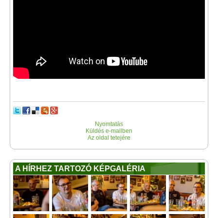
Nyomtatás
Küldés e-mailben
Az oldal tetejére
A HÍRHEZ TARTOZÓ KÉPGALÉRIA