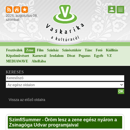
2026. augusztus 08.
szombat
Fesztiválok
Zene
Film
Színház
Színésztükör
Tánc
Fotó
Kiállítás
Képzőművészet
Karnevál
Irodalom
Divat
Pegazus
Egyéb
VZ
MEDIAWAVE
AlteRába
KERESÉS
Vissza az előző oldalra
SzimfiSummer - Öröm lesz a zene egész nyáron a
Zsinagóga Udvar programjaival