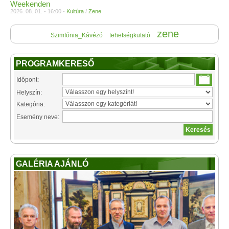
Weekenden
2026. 08. 01. - 16:00 -
Kultúra
/
Zene
zene
Szimfónia_Kávézó
tehetségkutató
PROGRAMKERESŐ
Időpont:
Helyszín:
Kategória:
Esemény neve:
GALÉRIA AJÁNLÓ