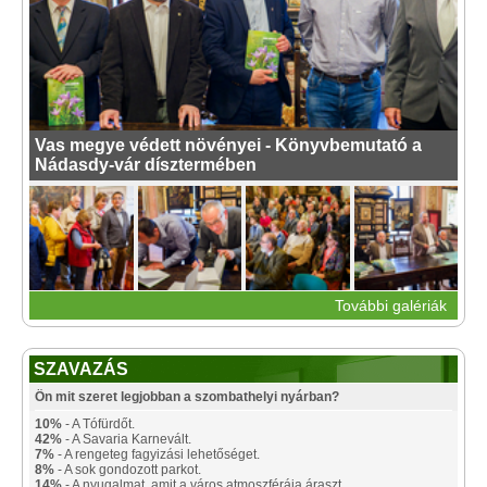
Vas megye védett növényei - Könyvbemutató a
Nádasdy-vár dísztermében
További galériák
SZAVAZÁS
Ön mit szeret legjobban a szombathelyi nyárban?
10%
- A Tófürdőt.
42%
- A Savaria Karnevált.
7%
- A rengeteg fagyizási lehetőséget.
8%
- A sok gondozott parkot.
14%
- A nyugalmat, amit a város atmoszférája áraszt.