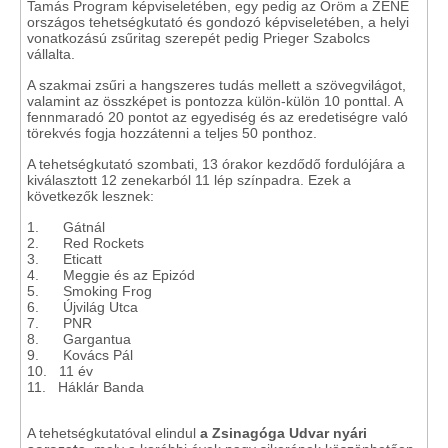
Tamás Program képviseletében, egy pedig az Öröm a ZENE
országos tehetségkutató és gondozó képviseletében, a helyi
vonatkozású zsűritag szerepét pedig Prieger Szabolcs
vállalta.
A szakmai zsűri a hangszeres tudás mellett a szövegvilágot,
valamint az összképet is pontozza külön-külön 10 ponttal. A
fennmaradó 20 pontot az egyediség és az eredetiségre való
törekvés fogja hozzátenni a teljes 50 ponthoz.
A tehetségkutató szombati, 13 órakor kezdődő fordulójára a
kiválasztott 12 zenekarból 11 lép színpadra. Ezek a
következők lesznek:
1. Gátnál
2. Red Rockets
3. Eticatt
4. Meggie és az Epizód
5. Smoking Frog
6. Újvilág Utca
7. PNR
8. Gargantua
9. Kovács Pál
10. 11 év
11. Háklár Banda
A tehetségkutatóval elindul
a Zsinagóga Udvar nyári