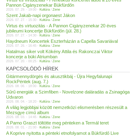
Pannon Cigányzenekar Bükfürdőn
2026. 07. 29. - 19:00 -
Kultúra
/
Zene
Szent Jakab-napi orgonaest Jákon
2026. 07. 27. - 15:30 -
Kultúra
/
Zene
Virtus és virtuozitás - A Pannon Cigányzenekar 20 éves
jubileumi koncertje Bükfürdőn (júl. 28.)
2026. 07. 27. - 14:30 -
Kultúra
/
Zene
Haydneum Koncertek Eszterházán a Capella Savariával
2026. 07. 26. - 16:45 -
Kultúra
/
Zene
Hatalmas siker volt Kökény Attila és Rakonczai Viktor
koncerje a büki Atriumban
2026. 07. 20. - 00:25 -
Kultúra
/
Zene
KAPCSOLÓDÓ HÍREK
Gitármennydörgés és akusztikbáj - Újra Hegyfalunapi
RockPéntek (aug. 7.)
2026. 08. 06. - 18:00 -
Kultúra
/
Zene
Sűrű energiák a Szimfiben - Novelzone daláradás a Zsinagóga
Udvaron
2026. 08. 04. - 18:20 -
Kultúra
/
Zene
A világ legjobbjai között nemzetközi elismerésben részesült a
Mezsgye című album
2026. 08. 03. - 14:45 -
Kultúra
/
Zene
A Parno Graszt töltötte meg pénteken a Termál teret
2026. 08. 01. - 21:00 -
Kultúra
/
Zene
A Koprive nyitotta a pénteki etnofolyamot a Bükfürdő Live