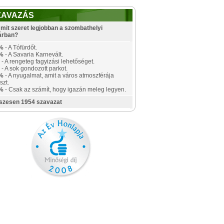
ZAVAZÁS
mit szeret legjobban a szombathelyi
árban?
%
- A Tófürdőt.
%
- A Savaria Karnevált.
- A rengeteg fagyizási lehetőséget.
- A sok gondozott parkot.
%
- A nyugalmat, amit a város atmoszférája
szt.
%
- Csak az számít, hogy igazán meleg legyen.
szesen 1954 szavazat