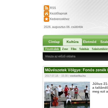
RSS
Kezdőlapnak
Kedvencekhez
2026. augusztus 06. csütörtök
Címlap
Kultúra
Életmód
Szab
Fesztiválok
Zene
Film
Színház
Színésztükör
Vissza az előző oldalra
Művészetek Völgye: Fonós zenék 
2017.07.18. - 15:30 |
vaskarika.hu
Július 21
a taliánd
meg ezt a