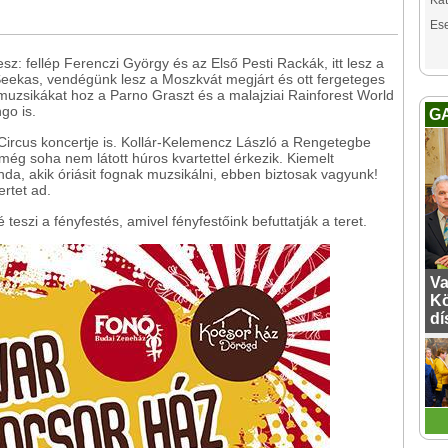
Kat
Es
z: fellép Ferenczi György és az Első Pesti Rackák, itt lesz a
Seekas, vendégünk lesz a Moszkvát megjárt és ott fergeteges
muzsikákat hoz a Parno Graszt és a malajziai Rainforest World
go is.
G
ircus koncertje is. Kollár-Kelemencz László a Rengetegbe
ég soha nem látott húros kvartettel érkezik. Kiemelt
da, akik óriásit fognak muzsikálni, ebben biztosak vagyunk!
rtet ad.
eszi a fényfestés, amivel fényfestőink befuttatják a teret.
Va
Kö
dí