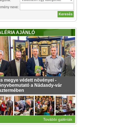
egória:
emény neve:
ALÉRIA AJÁNLÓ
s megye védett növényei -
nyvbemutató a Nádasdy-vár
sztermében
További galériák