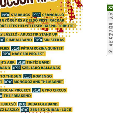
S
Ön 
ny
10
42
7%
8%
14
ára
20
Ös