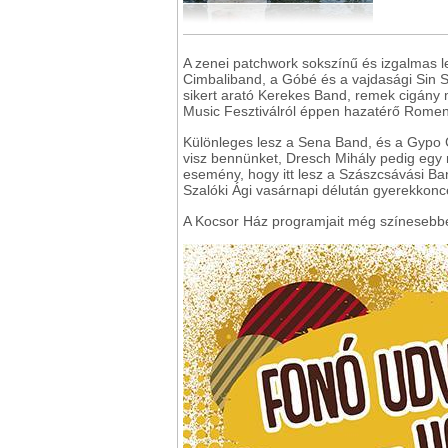
A zenei patchwork sokszínű és izgalmas les
Cimbaliband, a Góbé és a vajdasági Sin 
sikert arató Kerekes Band, remek cigány 
Music Fesztiválról éppen hazatérő Romen
Különleges lesz a Sena Band, és a Gypo C
visz bennünket, Dresch Mihály pedig egy m
esemény, hogy itt lesz a Szászcsávási Ban
Szalóki Ági vasárnapi délután gyerekkonce
A Kocsor Ház programjait még színesebbé t