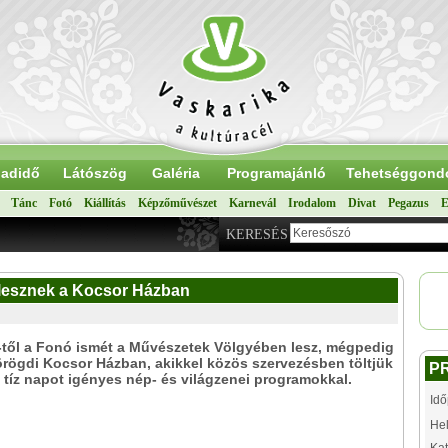
adidő
Látószög
Galéria
Programajánló
Tehetséggond
Tánc
Fotó
Kiállítás
Képzőművészet
Karnevál
Irodalom
Divat
Pegazus
E
KERESÉS
lesznek a Kocsor Házban
-től a Fonó ismét a Művészetek Völgyében lesz, mégpedig
örögdi Kocsor Házban, akikkel közös szervezésben töltjük
P
 tíz napot igényes nép- és világzenei programokkal.
Idő
Hel