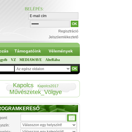
BELÉPÉS
:
Regisztráció
Jelszóemlékeztető
ozás
Támogatóink
Vélemények
gyéb
VZ
MEDIAWAVE
AlteRába
Kapolcs
Kapolcs2017
Művészetek_Völgye
ROGRAMKERESŐ
pont:
yszín: