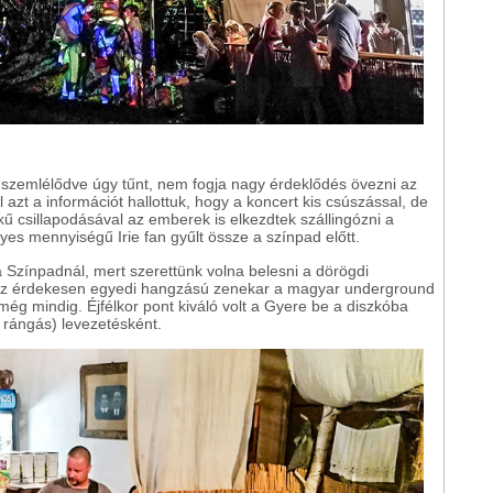
l szemlélődve úgy tűnt, nem fogja nagy érdeklődés övezni az
 azt a információt hallottuk, hogy a koncert kis csúszással, de
kű csillapodásával az emberek is elkezdtek szállingózni a
yes mennyiségű Irie fan gyűlt össze a színpad előtt.
zínpadnál, mert szerettünk volna belesni a dörögdi
Az érdekesen egyedi hangzású zenekar a magyar underground
 még mindig. Éjfélkor pont kiváló volt a Gyere be a diszkóba
 rángás) levezetésként.