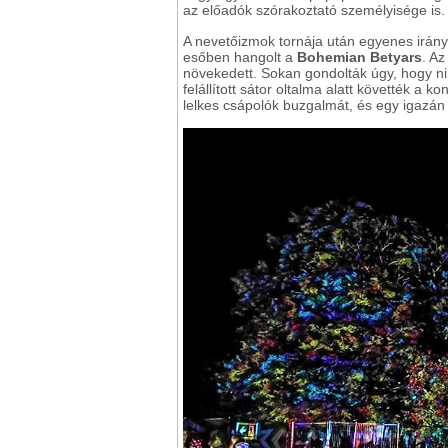
az előadók szórakoztató személyisége is.
A nevetőizmok tornája után egyenes irány
esőben hangolt a
Bohemian Betyars
. A
növekedett. Sokan gondolták úgy, hogy n
felállított sátor oltalma alatt követték a k
lelkes csápolók buzgalmát, és egy igazán