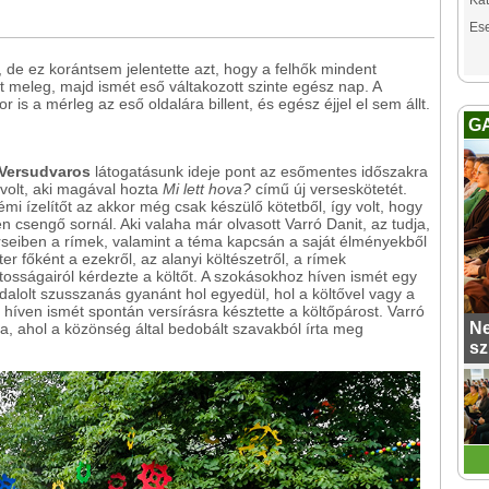
Kat
Es
 de ez korántsem jelentette azt, hogy a felhők mindent
dt meleg, majd ismét eső váltakozott szinte egész nap. A
is a mérleg az eső oldalára billent, és egész éjjel el sem állt.
G
 Versudvaros
látogatásunk ideje pont az esőmentes időszakra
volt, aki magával hozta
Mi lett hova?
című új verseskötetét.
mi ízelítőt az akkor még csak készülő kötetből, így volt, hogy
csengő sornál. Aki valaha már olvasott Varró Danit, az tudja,
rseiben a rímek, valamint a téma kapcsán a saját élményekből
r főként a ezekről, az alanyi költészetről, a rímek
átosságairól kérdezte a költőt. A szokásokhoz híven ismét egy
dalolt szusszanás gyanánt hol egyedül, hol a költővel vagy a
íven ismét spontán versírásra késztette a költőpárost. Varró
Ne
a, ahol a közönség által bedobált szavakból írta meg
sz