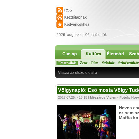
RSS
Kezdőlapnak
Kedvencekhez
2026. augusztus 06. csütörtök
Címlap
Kultúra
Életmód
Szab
Fesztiválok
Zene
Film
Színház
Színésztükör
Vissza az előző oldalra
Völgynapló: Eső mosta Völgy Tudós
2017.07.25. - 16:15 |
Mészáros Vivien - Fotók: Horv
Heves eső
ez sem sz
Maffia ko