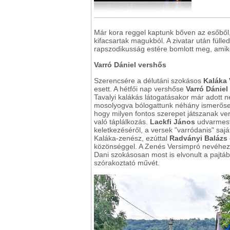
Már kora reggel kaptunk bőven az esőből,
kifacsartak magukból. A zivatar után fülle
rapszodikusság estére bomlott meg, amikor 
Varró Dániel vershős
Szerencsére a délutáni szokásos
Kaláka
esett. A hétfői nap vershőse
Varró Dániel
Tavalyi kalákás látogatásakor már adott né
mosolyogva bólogattunk néhány ismerősen 
hogy milyen fontos szerepet játszanak ve
való táplálkozás.
Lackfi János
udvarmeste
keletkezéséről, a versek "varródanis" saj
Kaláka-zenész, ezúttal
Radványi Balázs
közönséggel. A Zenés Versimpró nevéhez h
Dani szokásosan most is elvonult a pajtáb
szórakoztató művét.