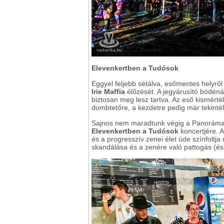
Elevenkertben a Tudósok
Eggyel feljebb sétálva, esőmentes helyrő
Irie Maffia
élőzését. A jegyárusító bódénál
biztosan meg lesz tartva. Az eső kismérté
dombtetőre, a kezdetre pedig már tekintél
Sajnos nem maradtunk végig a Panoráma S
Elevenkertben a Tudósok
koncertjére. 
és a progresszív zenei élet üde színfoltja
skandálása és a zenére való pattogás (és