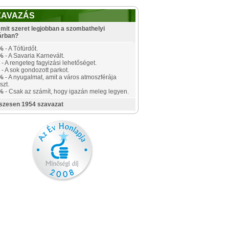
ZAVAZÁS
mit szeret legjobban a szombathelyi
árban?
%
- A Tófürdőt.
%
- A Savaria Karnevált.
- A rengeteg fagyizási lehetőséget.
- A sok gondozott parkot.
%
- A nyugalmat, amit a város atmoszférája
szt.
%
- Csak az számít, hogy igazán meleg legyen.
szesen 1954 szavazat