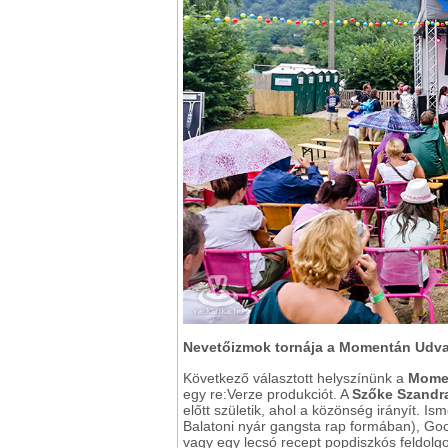
Nevetőizmok tornája a Momentán Udv
Következő választott helyszínünk a
Mome
egy re:Verze produkciót. A
Szőke Szandra
előtt születik, ahol a közönség irányít. 
Balatoni nyár gangsta rap formában), Goo
vagy egy lecsó recept popdiszkós feldolg