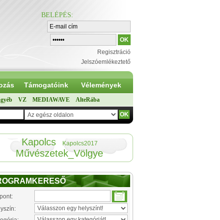
BELÉPÉS
:
Regisztráció
Jelszóemlékeztető
ozás
Támogatóink
Vélemények
gyéb
VZ
MEDIAWAVE
AlteRába
Kapolcs
Kapolcs2017
Művészetek_Völgye
ROGRAMKERESŐ
pont:
yszín: