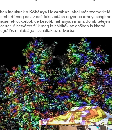
ban indultunk a
Kőbánya Udvarához
, ahol már szemerkélő
z embertömeg és az eső fokozódása egyenes arányosságban
incsenek cukorból, de később néhányan már a domb tetején
oncertet. A betyáros fiúk meg is hálálták az esőben is kitartó
 ugrálós mulatságot csináltak az udvarban.