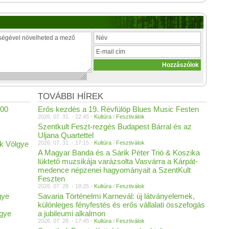
TOVÁBBI HÍREK
300
Erős kezdés a 19. Révfülöp Blues Music Festen
2026. 07. 31. - 22:45 -
Kultúra
/
Fesztiválok
Szentkult Feszt-rezgés Budapest Bárral és az
Uljana Quartettel
ek Völgye
2026. 07. 31. - 17:15 -
Kultúra
/
Fesztiválok
A Magyar Banda és a Sárik Péter Trió & Koszika
lüktető muzsikája varázsolta Vasvárra a Kárpát-
medence népzenei hagyományait a SzentKult
Feszten
2026. 07. 28. - 18:25 -
Kultúra
/
Fesztiválok
gye
Savaria Történelmi Karnevál: új látványelemek,
különleges fényfestés és erős vállalati összefogás
lgye
a jubileumi alkalmon
2026. 07. 28. - 17:45 -
Kultúra
/
Fesztiválok