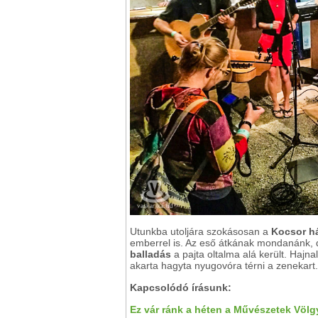
Utunkba utoljára szokásosan a
Kocsor h
emberrel is. Az eső átkának mondanánk, 
balladás
a pajta oltalma alá került. Hajn
akarta hagyta nyugovóra térni a zenekart.
Kapcsolódó írásunk:
Ez vár ránk a héten a Művészetek Völ