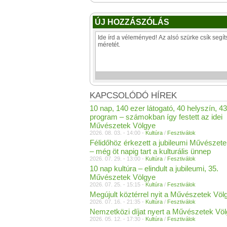
ÚJ HOZZÁSZÓLÁS
KAPCSOLÓDÓ HÍREK
10 nap, 140 ezer látogató, 40 helyszín, 4
program – számokban így festett az idei
Művészetek Völgye
2026. 08. 03. - 14:00 -
Kultúra
/
Fesztiválok
Félidőhöz érkezett a jubileumi Művészet
– még öt napig tart a kulturális ünnep
2026. 07. 29. - 13:00 -
Kultúra
/
Fesztiválok
10 nap kultúra – elindult a jubileumi, 35.
Művészetek Völgye
2026. 07. 25. - 15:15 -
Kultúra
/
Fesztiválok
Megújult köztérrel nyit a Művészetek Völ
2026. 07. 16. - 21:35 -
Kultúra
/
Fesztiválok
Nemzetközi díjat nyert a Művészetek Vö
2026. 05. 12. - 17:30 -
Kultúra
/
Fesztiválok