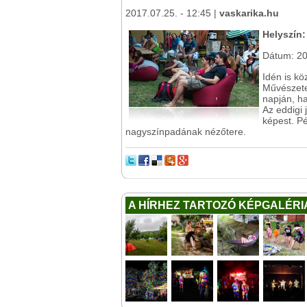
2017.07.25. - 12:45 |
vaskarika.hu
Helyszín
Dátum: 20
Idén is kö
Művészetek
napján, h
Az eddigi
képest. Pé
nagyszínpadának nézőtere.
A HÍRHEZ TARTOZÓ KÉPGALÉRI