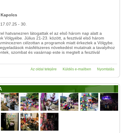
: Kapolcs
17.07.25 - 30.
zel hatvanezren látogattak el az első három nap alatt a
 Völgyébe. Július 21-23. között, a fesztivál első három
armincezren célzottan a programok miatt érkeztek a Völgybe.
 jegyeladások másfélszeres növekedést mutatnak a tavalyihoz
ntek, szombat és vasárnap este is megtelt a fesztivál
Az oldal tetejére
Küldés e-mailben
Nyomtatás
A