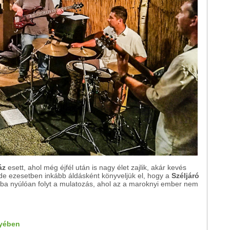
áz
esett, ahol még éjfél után is nagy élet zajlik, akár kevés
de ezesetben inkább áldásként könyveljük el, hogy a
Széljáró
alba nyúlóan folyt a mulatozás, ahol az a maroknyi ember nem
gyében