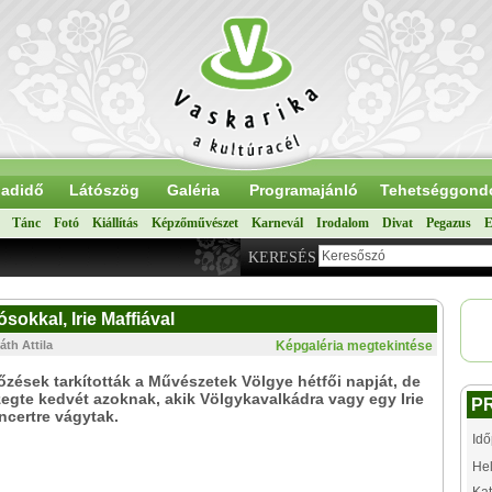
adidő
Látószög
Galéria
Programajánló
Tehetséggond
Tánc
Fotó
Kiállítás
Képzőművészet
Karnevál
Irodalom
Divat
Pegazus
E
KERESÉS
okkal, Irie Maffiával
áth Attila
Képgaléria megtekintése
zések tarkították a Művészetek Völgye hétfői napját, de
egte kedvét azoknak, akik Völgykavalkádra vagy egy Irie
P
ncertre vágytak.
Idő
Hel