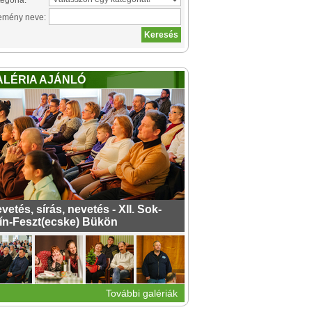
egória:
emény neve:
ALÉRIA AJÁNLÓ
vetés, sírás, nevetés - XII. Sok-
ín-Feszt(ecske) Bükön
További galériák