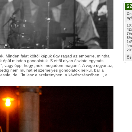
S
Ön 
ny
10
42
7%
8%
14
ára
20
k. Minden falat költői képük úgy ragad az emberre, mintha
Ös
nk épül minden gondolatuk. S ettől olyan őszinte egymás
iéd", vagy épp, hogy „neki megadom magam". A vége ugyanaz,
pedig nem múlhat el személyes gondolatok nélkül, bár a
resnie, de: '"itt lesz a szekrényben, a kávéscsészében..., a