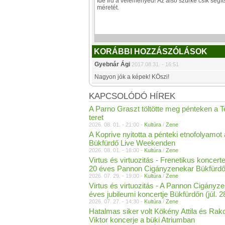
KORÁBBI HOZZÁSZÓLÁSOK
Gyebnár Ági
2017.08.31. - 16:51
Nagyon jók a képek! KÖszi!
KAPCSOLÓDÓ HÍREK
A Parno Graszt töltötte meg pénteken a 
teret
2026. 08. 01. - 21:00 -
Kultúra
/
Zene
A Koprive nyitotta a pénteki etnofolyamot 
Bükfürdő Live Weekenden
2026. 08. 01. - 16:00 -
Kultúra
/
Zene
Virtus és virtuozitás - Frenetikus koncerte
20 éves Pannon Cigányzenekar Bükfürd
2026. 07. 29. - 19:00 -
Kultúra
/
Zene
Virtus és virtuozitás - A Pannon Cigányz
éves jubileumi koncertje Bükfürdőn (júl. 2
2026. 07. 27. - 14:30 -
Kultúra
/
Zene
Hatalmas siker volt Kökény Attila és Rak
Viktor koncerje a büki Atriumban