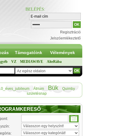
BELÉPÉS
:
Regisztráció
Jelszóemlékeztető
ozás
Támogatóink
Vélemények
gyéb
VZ
MEDIAWAVE
AlteRába
Bük
10_éves_jubileum
Átrium
Quimby
születésnap
ROGRAMKERESŐ
pont:
yszín:
egória: