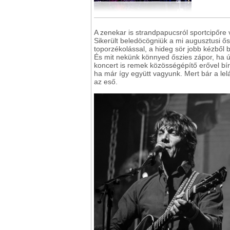
A zenekar is strandpapucsról sportcipőre 
Sikerült beledöcögniük a mi augusztusi ős
toporzékolással, a hideg sör jobb kézből 
És mit nekünk könnyed őszies zápor, ha ú
koncert is remek közösségépítő erővel bí
ha már így együtt vagyunk. Mert bár a le
az eső.