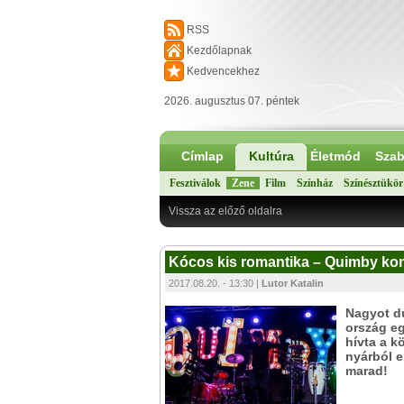
RSS
Kezdőlapnak
Kedvencekhez
2026. augusztus 07. péntek
Címlap
Kultúra
Életmód
Szab
Fesztiválok
Zene
Film
Színház
Színésztükör
Vissza az előző oldalra
Kócos kis romantika – Quimby kon
2017.08.20. - 13:30 |
Lutor Katalin
Nagyot du
ország e
hívta a k
nyárból e
marad!