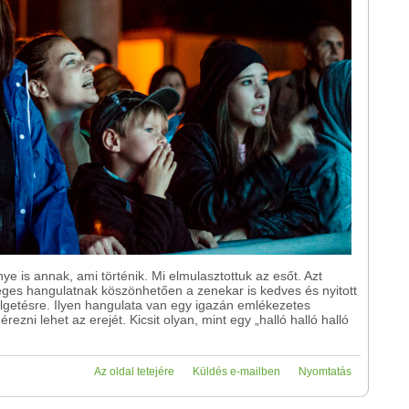
 is annak, ami történik. Mi elmulasztottuk az esőt. Azt
séges hangulatnak köszönhetően a zenekar is kedves és nyitott
lgetésre. Ilyen hangulata van egy igazán emlékezetes
ezni lehet az erejét. Kicsit olyan, mint egy „halló halló halló
Az oldal tetejére
Küldés e-mailben
Nyomtatás