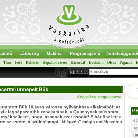
adidő
Látószög
Galéria
Programajánló
Tehetséggond
Tánc
Fotó
Kiállítás
Képzőművészet
Karnevál
Irodalom
Divat
Pegazus
E
KERESÉS
certtel ünnepelt Bük
Képgaléria megtekintése
rrantott Bük 10 éves várossá nyilvánítása alkalmából: az
P
gyik legnépszerűbb zenekarának, a Quimbynek műsorára
örnyékbelieket, hogy lássanak ezer csodát! S bár ősz lett a
Idő
rre az estére, a születésnapi "kilégzés" mégis emlékezetes
Hel
Kat