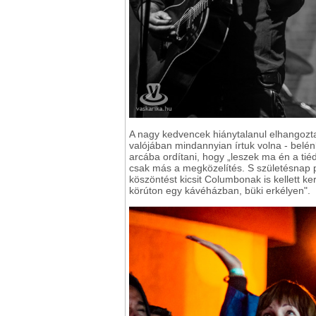
A nagy kedvencek hiánytalanul elhangozta
valójában mindannyian írtuk volna - belé
arcába ordítani, hogy „leszek ma én a t
csak más a megközelítés. S születésnap 
köszöntést kicsit Columbonak is kellett ke
körúton egy kávéházban, büki erkélyen".