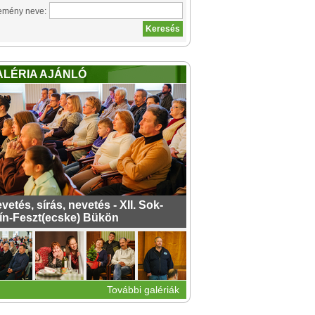
emény neve:
ALÉRIA AJÁNLÓ
vetés, sírás, nevetés - XII. Sok-
ín-Feszt(ecske) Bükön
További galériák