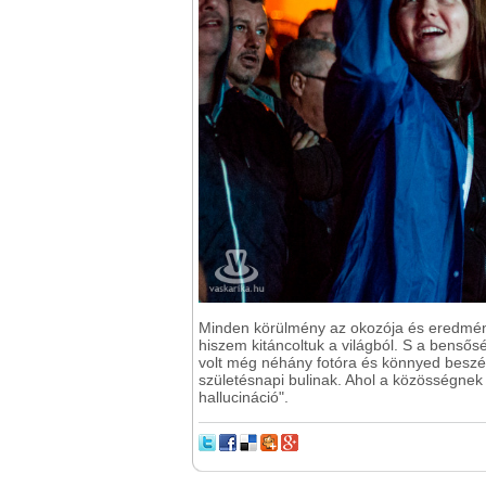
Minden körülmény az okozója és eredménye
hiszem kitáncoltuk a világból. S a benső
volt még néhány fotóra és könnyed beszé
születésnapi bulinak. Ahol a közösségnek ér
hallucináció".