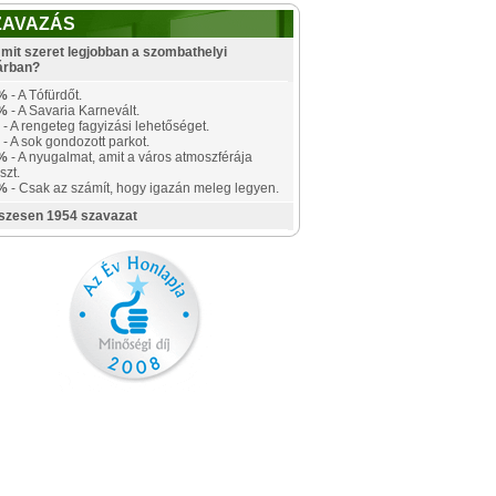
ZAVAZÁS
mit szeret legjobban a szombathelyi
árban?
%
- A Tófürdőt.
%
- A Savaria Karnevált.
- A rengeteg fagyizási lehetőséget.
- A sok gondozott parkot.
%
- A nyugalmat, amit a város atmoszférája
szt.
%
- Csak az számít, hogy igazán meleg legyen.
szesen 1954 szavazat