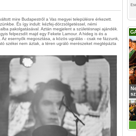
Es
váltott mire Budapestről a Vas megyei településre érkezett.
zünkbe. És így indult: kézfej-dörzsölgetéssel, némi
balba pakolgatásával. Aztán megjelent a születésnapi ajándék.
G
gyis felpezsdít majd egy Fekete Lamour. A hideg is és a
r. Az esernyők megosztása, a közös ugrálás - csak ne fázzunk,
látó székei nem áztak, a téren ugráló merészeket megtépázta
Ne
sz