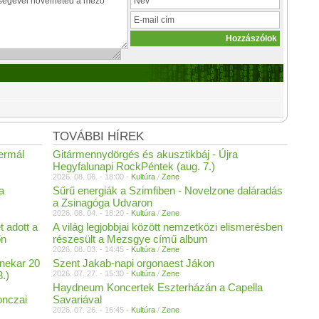
TOVÁBBI HÍREK
Termál
Gitármennydörgés és akusztikbáj - Újra
Hegyfalunapi RockPéntek (aug. 7.)
2026. 08. 06. - 18:00 -
Kultúra
/
Zene
a
Sűrű energiák a Szimfiben - Novelzone daláradás
a Zsinagóga Udvaron
2026. 08. 04. - 18:20 -
Kultúra
/
Zene
t adott a
A világ legjobbjai között nemzetközi elismerésben
őn
részesült a Mezsgye című album
2026. 08. 03. - 14:45 -
Kultúra
/
Zene
enekar 20
Szent Jakab-napi orgonaest Jákon
8.)
2026. 07. 27. - 15:30 -
Kultúra
/
Zene
Haydneum Koncertek Eszterházán a Capella
onczai
Savariával
2026. 07. 26. - 16:45 -
Kultúra
/
Zene