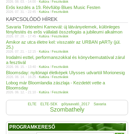
2026. 08. 03. - 14:00 -
Kultúra
/
Fesztiválok
Erős kezdés a 19. Révfülöp Blues Music Festen
2026. 07. 31. - 22:45 -
Kultúra
/
Fesztiválok
KAPCSOLÓDÓ HÍREK
Savaria Történelmi Karnevál: új látványelemek, különleges
fényfestés és erős vállalati összefogás a jubileumi alkalmon
2026. 07. 28. - 17:45 -
Kultúra
/
Fesztiválok
Amikor az utca életre kel: visszatér az URBAN pARTy (júl.
25.)
2026. 07. 21. - 12:15 -
Kultúra
/
Fesztiválok
Irodalmi esttel, performanszokkal és könyvbemutatóval zárul
a fesztivál
2026. 06. 15. - 13:40 -
Kultúra
/
Fesztiválok
Bloomsday: nyitónapi életképek Ulysses udvartól Morionesig
2026. 06. 14. - 16:25 -
Kultúra
/
Fesztiválok
Lobog már Bloomlandia zászlaja - Kezdetét vette a
Bloomsday
2026. 06. 12. - 21:10 -
Kultúra
/
Fesztiválok
ELTE
ELTE-SEK
gólyaavató_2017
Savaria
Szombathely
PROGRAMKERESŐ