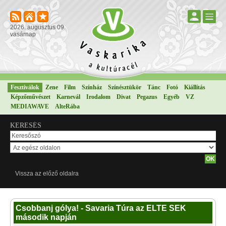
2026. augusztus 09.
vasárnap
Fesztiválok
Zene
Film
Színház
Színésztükör
Tánc
Fotó
Kiállítás
Képzőművészet
Karnevál
Irodalom
Divat
Pegazus
Egyéb
VZ
MEDIAWAVE
AlteRába
KERESÉS
Vissza az előző oldalra
Csobbanj gólya! - Savaria Túra az ELTE SEK
második napján