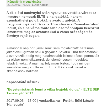
Képgaléria megtekintése
2017.09.07. - 00:25 |
Lutor Katalin
A délelőtti tanévnyitó után nyakukba vették a várost az
immáron nemcsak ELTE-s hallgatókká, hanem
szombathelyi polgárokká is avatott gólyák. A
hagyománnyá vált Savaria Túra idén is a Csónakázó-tóról
indult, és a belváros fontosabb csomópontjain keresztül
ismertette meg az avatottakkal a város szépségeit és
élményt rejtő zugait.
A második nap borújával senki sem foglalkozott: hatalmas
jókedvvel ugrottak neki a gólyák a Savaria Túra feladatainak,
a szervezők pedig még hatalmasabb lelkesedéssel pontozták
az olykor némi gikszerrel, de leleményesen megoldott
feladványokat. A mai nap folyamán biztos, hogy minden
városlakó megtanulta az ELTE SEK karainak nevét a
skandálások hallatán.
Kapcsolódó írásunk:
"Egyetemistának lenni a világ legjobb dolga" - ELTE SEK
Tanévnyitó 2017
2017.09.06. - 16:00 |
vaskarika.hu - Fotók: Büki László
'Harlequin'