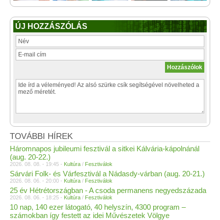
ÚJ HOZZÁSZÓLÁS
TOVÁBBI HÍREK
Háromnapos jubileumi fesztivál a sitkei Kálvária-kápolnánál
(aug. 20-22.)
2026. 08. 08. - 19:45 -
Kultúra
/
Fesztiválok
Sárvári Folk- és Várfesztivál a Nádasdy-várban (aug. 20-21.)
2026. 08. 06. - 20:00 -
Kultúra
/
Fesztiválok
25 év Hétrétországban - A csoda permanens negyedszázada
2026. 08. 06. - 18:25 -
Kultúra
/
Fesztiválok
10 nap, 140 ezer látogató, 40 helyszín, 4300 program –
számokban így festett az idei Művészetek Völgye