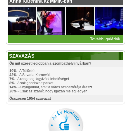
Anna Karenina az MMIK-ban
További galériák
SZAVAZÁS
Ön mit szeret legjobban a szombathelyi nyárban?
10%
- A Tófürdőt.
42%
- A Savaria Karnevált.
7%
- A rengeteg fagyizási lehetőséget.
8%
- A sok gondozott parkot.
14%
- A nyugalmat, amit a város atmoszférája áraszt.
20%
- Csak az számít, hogy igazán meleg legyen.
Összesen 1954 szavazat