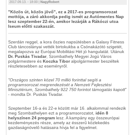
2017.09.13. - 18:00 |
NagyRobert
"Közös út, közös jövő", ez a 2017-es programsorozat
mottója, a záró akkordja pedig ismét az Autómentes Nap
lesz szeptember 22-én, amikor lezárják a Rákóczi utca
Iseum előtti szakaszát.
Szerdán reggel, a kora őszies napsütésben a Galaxy Fitness
Club táncoslányai vették birtokukba a Csónakázótó szigetét,
megalapozva az Európai Mobilitási Hét jó hangulatát. Utánuk
Dr. Puskás Tivadar
, Szombathely Megyei Jogú Város
polgármestere és
Koczka Tibor
alpolgármester beszéltek
részletesebben az eseményről.
"Országos szinten közel 70 millió forinttal segíti a
programsorozat megrendezését a Nemzeti Fejlesztési
Minisztérium, Szombathely 922 750 forintot támogatás kapott
"
- mondta Dr. Puskás Tivadar.
Szeptember 16-a és 22-e között már 16. alkalommal rendezik
meg Szombathelyen ezt a programsorozatot,
idén 8
helyszínen 24 program
lesz. A kampány egy összeurópai
kezdeményezés része, amely az ésszerű közlekedés
gazdaságnövelő hatásaira hívja fel a figyelmet.