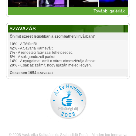
További galériák
SZAVAZÁS
Ön mit szeret legjobban a szombathelyi nyárban?
10%
- A Tófürdőt.
42%
- A Savaria Karnevált.
7%
- A rengeteg fagyizási lehetőséget.
8%
- A sok gondozott parkot.
14%
- A nyugalmat, amit a város atmoszférája áraszt.
20%
- Csak az számít, hogy igazán meleg legyen.
Összesen 1954 szavazat
© 2008 Vaskarika Kulturális és Szabadidő Portál - Minden jog fenntartva