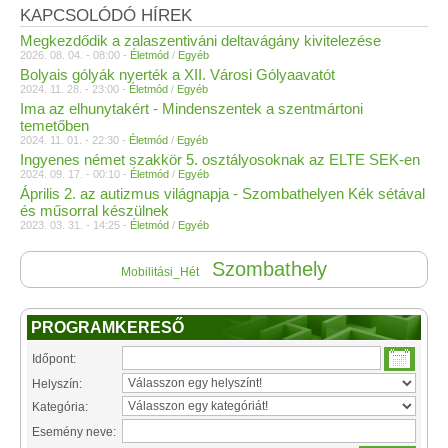
KAPCSOLÓDÓ HÍREK
Megkezdődik a zalaszentiváni deltavágány kivitelezése
2026. 08. 04. - 08:00 -
Életmód
/
Egyéb
Bolyais gólyák nyerték a XII. Városi Gólyaavatót
2024. 11. 28. - 23:00 -
Életmód
/
Egyéb
Ima az elhunytakért - Mindenszentek a szentmártoni
temetőben
2024. 11. 01. - 22:30 -
Életmód
/
Egyéb
Ingyenes német szakkör 5. osztályosoknak az ELTE SEK-en
2024. 09. 17. - 00:10 -
Életmód
/
Egyéb
Április 2. az autizmus világnapja - Szombathelyen Kék sétával
és műsorral készülnek
2023. 03. 31. - 14:25 -
Életmód
/
Egyéb
Szombathely
Mobilitási_Hét
PROGRAMKERESŐ
Időpont:
Helyszín:
Kategória:
Esemény neve: