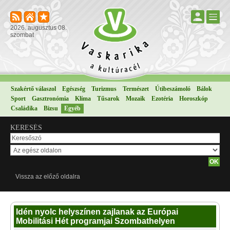
2026. augusztus 08.
szombat
Szakértő válaszol
Egészség
Turizmus
Természet
Útibeszámoló
Bálok
Sport
Gasztronómia
Klíma
Tűsarok
Mozaik
Ezotéria
Horoszkóp
Családika
Bizsu
Egyéb
KERESÉS
Vissza az előző oldalra
Idén nyolc helyszínen zajlanak az Európai
Mobilitási Hét programjai Szombathelyen