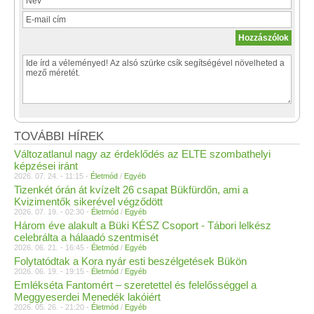
TOVÁBBI HÍREK
Változatlanul nagy az érdeklődés az ELTE szombathelyi
képzései iránt
2026. 07. 24. - 11:15 -
Életmód
/
Egyéb
Tizenkét órán át kvízelt 26 csapat Bükfürdőn, ami a
Kvizimentők sikerével végződött
2026. 07. 19. - 02:30 -
Életmód
/
Egyéb
Három éve alakult a Büki KÉSZ Csoport - Tábori lelkész
celebrálta a hálaadó szentmisét
2026. 06. 21. - 16:45 -
Életmód
/
Egyéb
Folytatódtak a Kora nyár esti beszélgetések Bükön
2026. 06. 19. - 19:15 -
Életmód
/
Egyéb
Emlékséta Fantomért – szeretettel és felelősséggel a
Meggyeserdei Menedék lakóiért
2026. 05. 26. - 21:20 -
Életmód
/
Egyéb