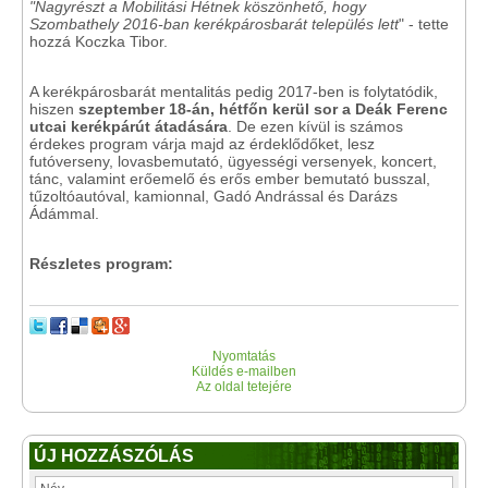
"Nagyrészt a Mobilitási Hétnek köszönhető, hogy
Szombathely 2016-ban kerékpárosbarát település lett
" - tette
hozzá Koczka Tibor.
A kerékpárosbarát mentalitás pedig 2017-ben is folytatódik,
hiszen
szeptember 18-án, hétfőn kerül sor a Deák Ferenc
utcai kerékpárút átadására
. De ezen kívül is számos
érdekes program várja majd az érdeklődőket, lesz
futóverseny, lovasbemutató, ügyességi versenyek, koncert,
tánc, valamint erőemelő és erős ember bemutató busszal,
tűzoltóautóval, kamionnal, Gadó Andrással és Darázs
Ádámmal.
Részletes program:
Nyomtatás
Küldés e-mailben
Az oldal tetejére
ÚJ HOZZÁSZÓLÁS