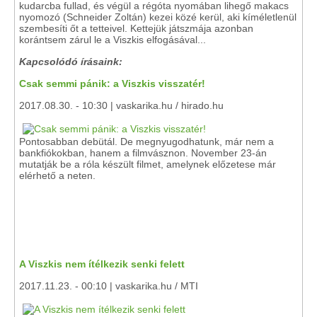
kudarcba fullad, és végül a régóta nyomában lihegő makacs
nyomozó (Schneider Zoltán) kezei közé kerül, aki kíméletlenül
szembesíti őt a tetteivel. Kettejük játszmája azonban
korántsem zárul le a Viszkis elfogásával...
Kapcsolódó írásaink:
Csak semmi pánik: a Viszkis visszatér!
2017.08.30. - 10:30 | vaskarika.hu / hirado.hu
Pontosabban debütál. De megnyugodhatunk, már nem a
bankfiókokban, hanem a filmvásznon. November 23-án
mutatják be a róla készült filmet, amelynek előzetese már
elérhető a neten.
A Viszkis nem ítélkezik senki felett
2017.11.23. - 00:10 | vaskarika.hu / MTI