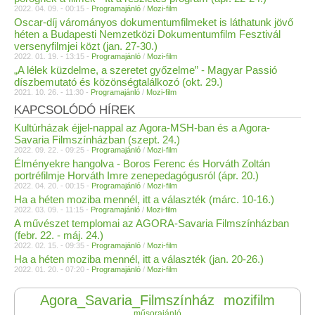
2022. 04. 09. - 00:15 -
Programajánló
/
Mozi-film
Oscar-díj várományos dokumentumfilmeket is láthatunk jövő
héten a Budapesti Nemzetközi Dokumentumfilm Fesztivál
versenyfilmjei közt (jan. 27-30.)
2022. 01. 19. - 13:15 -
Programajánló
/
Mozi-film
„A lélek küzdelme, a szeretet győzelme” - Magyar Passió
díszbemutató és közönségtalálkozó (okt. 29.)
2021. 10. 26. - 11:30 -
Programajánló
/
Mozi-film
KAPCSOLÓDÓ HÍREK
Kultúrházak éjjel-nappal az Agora-MSH-ban és a Agora-
Savaria Filmszínházban (szept. 24.)
2022. 09. 22. - 09:25 -
Programajánló
/
Mozi-film
Élményekre hangolva - Boros Ferenc és Horváth Zoltán
portréfilmje Horváth Imre zenepedagógusról (ápr. 20.)
2022. 04. 20. - 00:15 -
Programajánló
/
Mozi-film
Ha a héten moziba mennél, itt a választék (márc. 10-16.)
2022. 03. 09. - 11:15 -
Programajánló
/
Mozi-film
A művészet templomai az AGORA-Savaria Filmszínházban
(febr. 22. - máj. 24.)
2022. 02. 15. - 09:35 -
Programajánló
/
Mozi-film
Ha a héten moziba mennél, itt a választék (jan. 20-26.)
2022. 01. 20. - 07:20 -
Programajánló
/
Mozi-film
Agora_Savaria_Filmszínház
mozifilm
műsorajánló