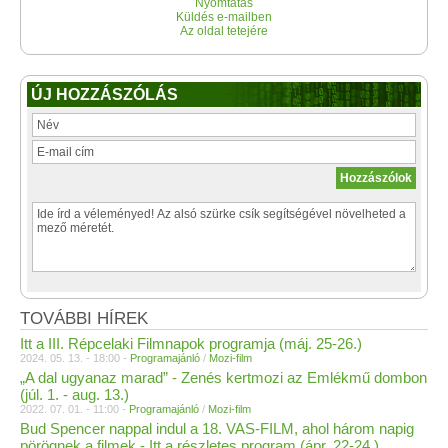
Nyomtatás
Küldés e-mailben
Az oldal tetejére
ÚJ HOZZÁSZÓLÁS
TOVÁBBI HÍREK
Itt a III. Répcelaki Filmnapok programja (máj. 25-26.)
2024. 05. 13. - 18:00 -
Programajánló
/
Mozi-film
„A dal ugyanaz marad” - Zenés kertmozi az Emlékmű dombon
(júl. 1. - aug. 13.)
2022. 07. 01. - 11:00 -
Programajánló
/
Mozi-film
Bud Spencer nappal indul a 18. VAS-FILM, ahol három napig
pörögnek a filmek - Itt a részletes program (ápr. 22-24.)