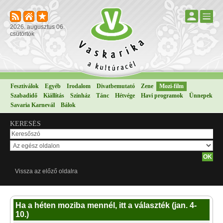
2026. augusztus 06.
csütörtök
Fesztiválok
Egyéb
Irodalom
Divatbemutató
Zene
Mozi-film
Szabadidő
Kiállítás
Színház
Tánc
Hétvége
Havi programok
Ünnepek
Savaria Karnevál
Bálok
KERESÉS
Vissza az előző oldalra
Ha a héten moziba mennél, itt a választék (jan. 4-
10.)