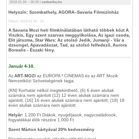
2018.01.04. - 00:30 |
vaskarika.hu
Helyszín: Szombathely, AGORA–Savaria Filmszínház
Dátum: 2018.01.04 - 10.
A Savaria Mozi heti filmkínálatában látható többek közt A
Viszkis, Egy szent szarvas meggyilkolása, Az igazi csoda,
Elit játszma, Star Wars: Az utolsó Jedik, Jumanji - Vár a
dzsungel, Apavadászat, Tad, az utolsó felfedező, Aurora
Borealis - Északi fény.
Január 4-10.
Az
ART-MOZI
az EUROPA * CINEMAS és az ART Mozik
Nemzetközi Szövetségének tagja.
(KN) Korhatár nélkül megtekinthető, (6) 6 éven aluliak
számára nem ajánlott (12) 12 éven aluliak számára nem
ajánlott, (16) 16 éven aluliak számára nem ajánlott, (18) 18
éven aluliak számára nem ajánlott.
Helyár:
1.200 Ft Diákok, nyugdíjasok, nagycsaládosok,
fogyatékkal élők részére 1.000 Ft
Szent Márton kártyával 20% kedvezmény