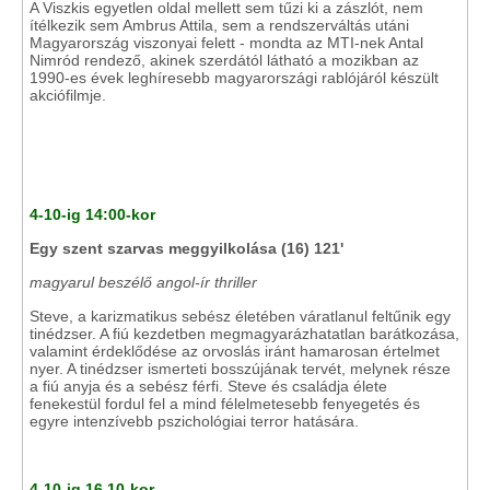
A Viszkis egyetlen oldal mellett sem tűzi ki a zászlót, nem
ítélkezik sem Ambrus Attila, sem a rendszerváltás utáni
Magyarország viszonyai felett - mondta az MTI-nek Antal
Nimród rendező, akinek szerdától látható a mozikban az
1990-es évek leghíresebb magyarországi rablójáról készült
akciófilmje.
4-10-ig 14:00-kor
Egy szent szarvas meggyilkolása (16) 121'
magyarul beszélő angol-ír thriller
Steve, a karizmatikus sebész életében váratlanul feltűnik egy
tinédzser. A fiú kezdetben megmagyarázhatatlan barátkozása,
valamint érdeklődése az orvoslás iránt hamarosan értelmet
nyer. A tinédzser ismerteti bosszújának tervét, melynek része
a fiú anyja és a sebész férfi. Steve és családja élete
fenekestül fordul fel a mind félelmetesebb fenyegetés és
egyre intenzívebb pszichológiai terror hatására.
4-10-ig 16.10-kor