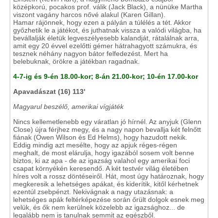
középkorú, pocakos prof. válik (Jack Black), a nünüke Martha
viszont vagány harcos nővé alakul (Karen Gillan).
Hamar rájönnek, hogy ezen a pályán a túlélés a tét. Akkor
győzhetik le a játékot, és juthatnak vissza a valódi világba, ha
bevállalják életük legveszélyesebb kalandját, rátalálnak arra,
amit egy 20 évvel ezelőtti gémer hátrahagyott számukra, és
tesznek néhány nagyon bátor felfedezést. Mert ha
belebuknak, örökre a játékban ragadnak.
4-7-ig és 9-én 18.00-kor; 8-án 21.00-kor; 10-én 17.00-kor
Apavadászat (16) 113'
Magyarul beszélő, amerikai vígjáték
Nincs kellemetlenebb egy váratlan jó hírnél. Az anyjuk (Glenn
Close) újra férjhez megy, és a nagy napon bevallja két felnőtt
fiának (Owen Wilson és Ed Helms), hogy hazudott nekik.
Eddig mindig azt mesélte, hogy az apjuk réges-régen
meghalt, de most elárulja, hogy igazából sosem volt benne
biztos, ki az apa - de az igazság valahol egy amerikai foci
csapat környékén keresendő. A két testvér világ életében
híres volt a rossz döntéseiről. Hát, most úgy határoznak, hogy
megkeresik a lehetséges apákat, és kiderítik, kitől kérhetnek
ezentúl zsebpénzt. Nekivágnak a nagy utazásnak: a
lehetséges apák feltérképezése során őrült dolgok esnek meg
velük, és ők nem kerülnek közelebb az igazsághoz... de
legalább nem is tanulnak semmit az egészből.