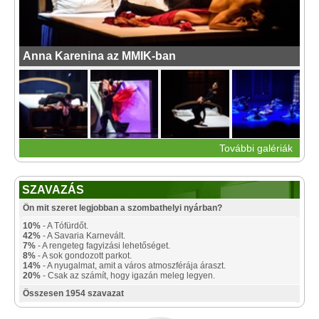
Anna Karenina az MMIK-ban
További galériák
SZAVAZÁS
Ön mit szeret legjobban a szombathelyi nyárban?
10%
- A Tófürdőt.
42%
- A Savaria Karnevált.
7%
- A rengeteg fagyizási lehetőséget.
8%
- A sok gondozott parkot.
14%
- A nyugalmat, amit a város atmoszférája áraszt.
20%
- Csak az számít, hogy igazán meleg legyen.
Összesen 1954 szavazat