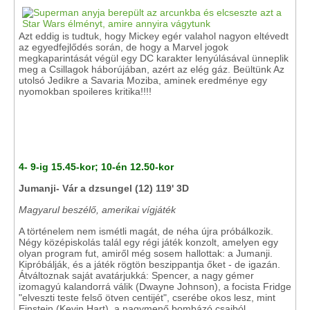
Azt eddig is tudtuk, hogy Mickey egér valahol nagyon eltévedt
az egyedfejlődés során, de hogy a Marvel jogok
megkaparintását végül egy DC karakter lenyúlásával ünneplik
meg a Csillagok háborújában, azért az elég gáz. Beültünk Az
utolsó Jedikre a Savaria Moziba, aminek eredménye egy
nyomokban spoileres kritika!!!!
4- 9-ig 15.45-kor; 10-én 12.50-kor
Jumanji- Vár a dzsungel (12) 119' 3D
Magyarul beszélő, amerikai vígjáték
A történelem nem ismétli magát, de néha újra próbálkozik.
Négy középiskolás talál egy régi játék konzolt, amelyen egy
olyan program fut, amiről még sosem hallottak: a Jumanji.
Kipróbálják, és a játék rögtön beszippantja őket - de igazán.
Átváltoznak saját avatárjukká: Spencer, a nagy gémer
izomagyú kalandorrá válik (Dwayne Johnson), a focista Fridge
"elveszti teste felső ötven centijét", cserébe okos lesz, mint
Einstein (Kevin Hart), a nagymenő bombázó csajból