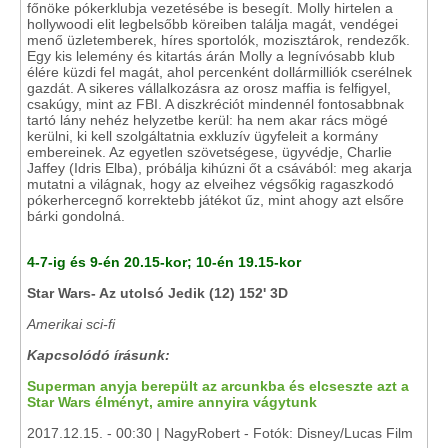
főnöke pókerklubja vezetésébe is besegít. Molly hirtelen a
hollywoodi elit legbelsőbb köreiben találja magát, vendégei
menő üzletemberek, híres sportolók, mozisztárok, rendezők.
Egy kis lelemény és kitartás árán Molly a legnívósabb klub
élére küzdi fel magát, ahol percenként dollármilliók cserélnek
gazdát. A sikeres vállalkozásra az orosz maffia is felfigyel,
csakúgy, mint az FBI. A diszkréciót mindennél fontosabbnak
tartó lány nehéz helyzetbe kerül: ha nem akar rács mögé
kerülni, ki kell szolgáltatnia exkluzív ügyfeleit a kormány
embereinek. Az egyetlen szövetségese, ügyvédje, Charlie
Jaffey (Idris Elba), próbálja kihúzni őt a csávából: meg akarja
mutatni a világnak, hogy az elveihez végsőkig ragaszkodó
pókerhercegnő korrektebb játékot űz, mint ahogy azt elsőre
bárki gondolná.
4-7-ig és 9-én 20.15-kor; 10-én 19.15-kor
Star Wars- Az utolsó Jedik (12) 152' 3D
Amerikai sci-fi
Kapcsolódó írásunk:
Superman anyja berepült az arcunkba és elcseszte azt a
Star Wars élményt, amire annyira vágytunk
2017.12.15. - 00:30 | NagyRobert - Fotók: Disney/Lucas Film