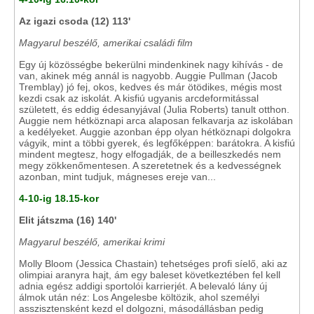
Az igazi csoda (12) 113'
Magyarul beszélő, amerikai családi film
Egy új közösségbe bekerülni mindenkinek nagy kihívás - de
van, akinek még annál is nagyobb. Auggie Pullman (Jacob
Tremblay) jó fej, okos, kedves és már ötödikes, mégis most
kezdi csak az iskolát. A kisfiú ugyanis arcdeformitással
született, és eddig édesanyjával (Julia Roberts) tanult otthon.
Auggie nem hétköznapi arca alaposan felkavarja az iskolában
a kedélyeket. Auggie azonban épp olyan hétköznapi dolgokra
vágyik, mint a többi gyerek, és legfőképpen: barátokra. A kisfiú
mindent megtesz, hogy elfogadják, de a beilleszkedés nem
megy zökkenőmentesen. A szeretetnek és a kedvességnek
azonban, mint tudjuk, mágneses ereje van...
4-10-ig 18.15-kor
Elit játszma (16) 140'
Magyarul beszélő, amerikai krimi
Molly Bloom (Jessica Chastain) tehetséges profi síelő, aki az
olimpiai aranyra hajt, ám egy baleset következtében fel kell
adnia egész addigi sportolói karrierjét. A belevaló lány új
álmok után néz: Los Angelesbe költözik, ahol személyi
asszisztensként kezd el dolgozni, másodállásban pedig