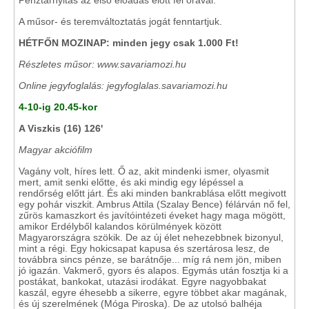
Pénztárnyitás az első előadás előtt fél órával.
A műsor- és teremváltoztatás jogát fenntartjuk.
HÉTFŐN MOZINAP: minden jegy csak 1.000 Ft!
Részletes műsor: www.savariamozi.hu
Online jegyfoglalás: jegyfoglalas.savariamozi.hu
4-10-ig 20.45-kor
A Viszkis (16) 126'
Magyar akciófilm
Vagány volt, híres lett. Ő az, akit mindenki ismer, olyasmit
mert, amit senki előtte, és aki mindig egy lépéssel a
rendőrség előtt járt. És aki minden bankrablása előtt megivott
egy pohár viszkit. Ambrus Attila (Szalay Bence) félárván nő fel,
zűrös kamaszkort és javítóintézeti éveket hagy maga mögött,
amikor Erdélyből kalandos körülmények között
Magyarországra szökik. De az új élet nehezebbnek bizonyul,
mint a régi. Egy hokicsapat kapusa és szertárosa lesz, de
továbbra sincs pénze, se barátnője... míg rá nem jön, miben
jó igazán. Vakmerő, gyors és alapos. Egymás után fosztja ki a
postákat, bankokat, utazási irodákat. Egyre nagyobbakat
kaszál, egyre éhesebb a sikerre, egyre többet akar magának,
és új szerelmének (Móga Piroska). De az utolsó balhéja