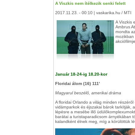
A Viszkis nem ítélkezik senki felett
2017.11.23. - 00:10 | vaskarika.hu / MTI
A Viszkis 
Ambrus Att
mondta az
mozikban 
akciófilmje
Január 18-24-ig 18.20-kor
Floridai álom (16) 111'
Magyarul beszélő, amerikai dráma
A floridai Orlando a világ minden részéről
vidámparkok és éjszakai bárok tarkítják, a
lépésre a mesébe illő üdülőkomplexumoktó
barátai a turistaparadicsom árnyékában töl
kalandként élnek meg, míg a körülöttük l