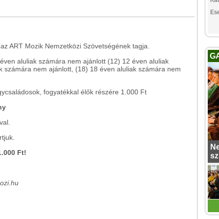
Kat
Es
az ART Mozik Nemzetközi Szövetségének tagja.
G
 éven aluliak számára nem ajánlott (12) 12 éven aluliak
ak számára nem ajánlott, (18) 18 éven aluliak számára nem
ycsaládosok, fogyatékkal élők részére 1.000 Ft
ény
val.
tjuk.
Ne
.000 Ft!
sz
mozi.hu