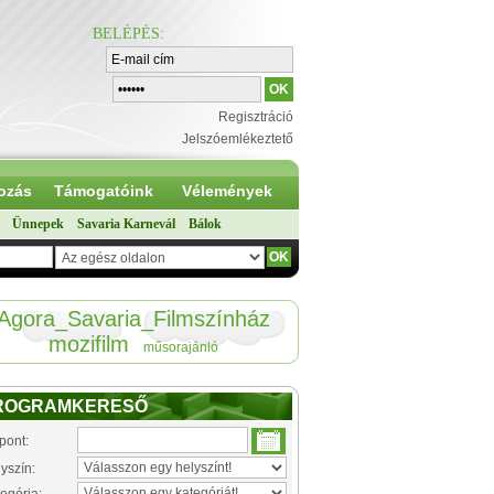
BELÉPÉS
:
Regisztráció
Jelszóemlékeztető
ozás
Támogatóink
Vélemények
Ünnepek
Savaria Karnevál
Bálok
Agora_Savaria_Filmszínház
mozifilm
műsorajánló
ROGRAMKERESŐ
pont:
yszín: