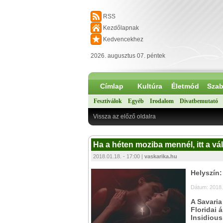
RSS
Kezdőlapnak
Kedvencekhez
2026. augusztus 07. péntek
Címlap
Kultúra
Életmód
Szab
Fesztiválok
Egyéb
Irodalom
Divatbemutató
Vissza az előző oldalra
Ha a héten moziba mennél, itt a vál
2018.01.18. - 17:00 |
vaskarika.hu
Helyszín
Dátum: 2018.
A Savaria
Floridai 
Insidious