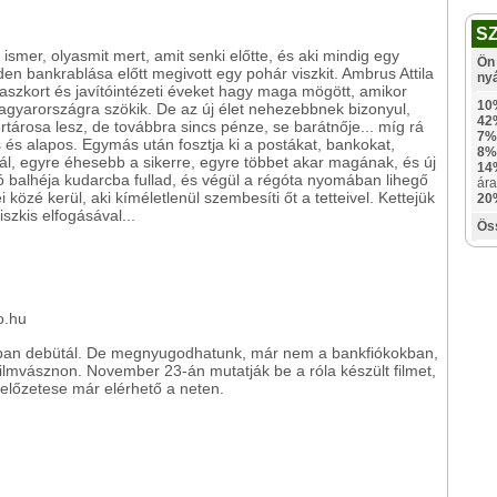
S
i ismer, olyasmit mert, amit senki előtte, és aki mindig egy
Ön 
nden bankrablása előtt megivott egy pohár viszkit. Ambrus Attila
ny
aszkort és javítóintézeti éveket hagy maga mögött, amikor
10
gyarországra szökik. De az új élet nehezebbnek bizonyul,
42
rtárosa lesz, de továbbra sincs pénze, se barátnője... míg rá
7%
 és alapos. Egymás után fosztja ki a postákat, bankokat,
8%
ál, egyre éhesebb a sikerre, egyre többet akar magának, és új
14
 balhéja kudarcba fullad, és végül a régóta nyomában lihegő
ára
özé kerül, aki kíméletlenül szembesíti őt a tetteivel. Kettejük
20
szkis elfogásával...
Ös
o.hu
an debütál. De megnyugodhatunk, már nem a bankfiókokban,
ilmvásznon. November 23-án mutatják be a róla készült filmet,
előzetese már elérhető a neten.