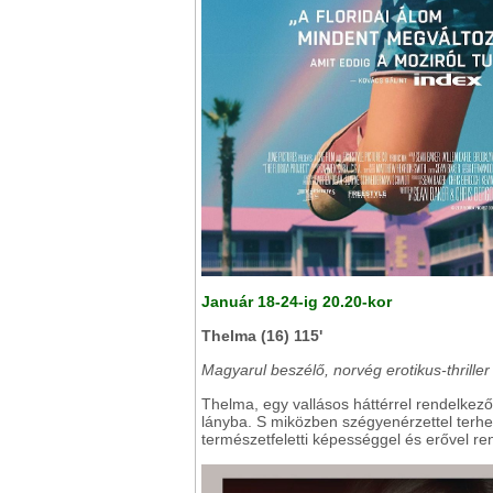
Január 18-24-ig 20.20-kor
Thelma (16) 115'
Magyarul beszélő, norvég erotikus-thriller
Thelma, egy vallásos háttérrel rendelkező
lányba. S miközben szégyenérzettel terhel
természetfeletti képességgel és erővel re