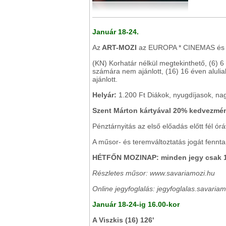
Január 18-24.
Az
ART-MOZI
az EUROPA * CINEMAS és 
(KN) Korhatár nélkül megtekinthető, (6) 6
számára nem ajánlott, (16) 16 éven aluli
ajánlott.
Helyár:
1.200 Ft Diákok, nyugdíjasok, nag
Szent Márton kártyával 20% kedvezm
Pénztárnyitás az első előadás előtt fél órá
A műsor- és teremváltoztatás jogát fenntar
HÉTFŐN MOZINAP: minden jegy csak 1
Részletes műsor: www.savariamozi.hu
Online jegyfoglalás: jegyfoglalas.savaria
Január 18-24-ig 16.00-kor
A Viszkis (16) 126'