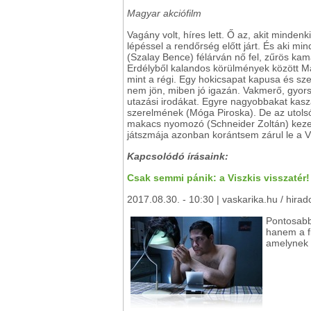
Magyar akciófilm
Vagány volt, híres lett. Ő az, akit mindenk
lépéssel a rendőrség előtt járt. És aki mi
(Szalay Bence) félárván nő fel, zűrös kam
Erdélyből kalandos körülmények között Ma
mint a régi. Egy hokicsapat kapusa és sze
nem jön, miben jó igazán. Vakmerő, gyors
utazási irodákat. Egyre nagyobbakat kasz
szerelmének (Móga Piroska). De az utolsó
makacs nyomozó (Schneider Zoltán) kezei k
játszmája azonban korántsem zárul le a Vi
Kapcsolódó írásaink:
Csak semmi pánik: a Viszkis visszatér!
2017.08.30. - 10:30 | vaskarika.hu / hirad
Pontosabb
hanem a f
amelynek 