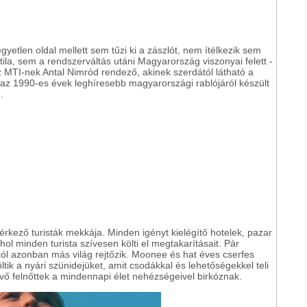
egyetlen oldal mellett sem tűzi ki a zászlót, nem ítélkezik sem
ila, sem a rendszerváltás utáni Magyarország viszonyai felett -
 MTI-nek Antal Nimród rendező, akinek szerdától látható a
az 1990-es évek leghíresebb magyarországi rablójáról készült
.
 érkező turisták mekkája. Minden igényt kielégítő hotelek, pazar
hol minden turista szívesen költi el megtakarításait. Pár
l azonban más világ rejtőzik. Moonee és hat éves cserfes
tik a nyári szünidejüket, amit csodákkal és lehetőségekkel teli
évő felnőttek a mindennapi élet nehézségeivel birkóznak.