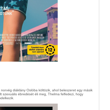
 norvég diáklány Oslóba költözik, ahol beleszeret egy másik
t szexuális ébredését éli meg, Thelma felfedezi, hogy
ndelkezik.