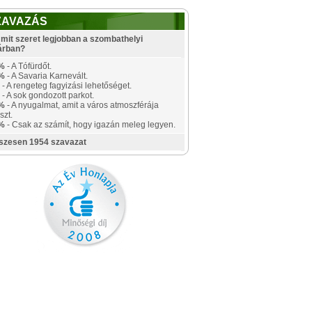
ZAVAZÁS
mit szeret legjobban a szombathelyi
árban?
%
- A Tófürdőt.
%
- A Savaria Karnevált.
- A rengeteg fagyizási lehetőséget.
- A sok gondozott parkot.
%
- A nyugalmat, amit a város atmoszférája
szt.
%
- Csak az számít, hogy igazán meleg legyen.
szesen 1954 szavazat