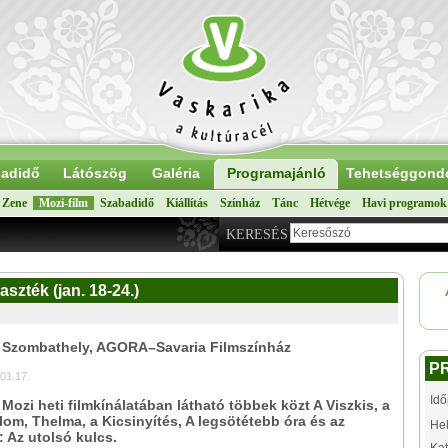
adidő
Látószög
Galéria
Programajánló
Tehetséggond
Zene
Mozi-film
Szabadidő
Kiállítás
Színház
Tánc
Hétvége
Havi programok
KERESÉS
aszték (jan. 18-24.)
: Szombathely, AGORA–Savaria Filmszínház
P
01.17.
Idő
 Mozi heti filmkínálatában látható többek közt A Viszkis, a
álom, Thelma, a Kicsinyítés, A legsötétebb óra és az
Hel
: Az utolsó kulcs.