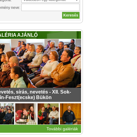
egória:
emény neve:
ALÉRIA AJÁNLÓ
vetés, sírás, nevetés - XII. Sok-
ín-Feszt(ecske) Bükön
További galériák