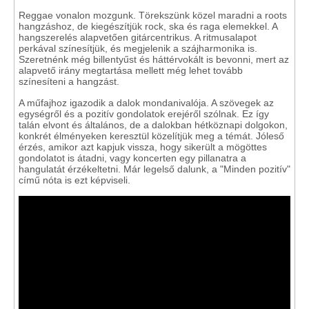
Reggae vonalon mozgunk. Törekszünk közel maradni a roots
hangzáshoz, de kiegészítjük rock, ska és raga elemekkel. A
hangszerelés alapvetően gitárcentrikus. A ritmusalapot
perkával színesítjük, és megjelenik a szájharmonika is.
Szeretnénk még billentyűst és háttérvokált is bevonni, mert az
alapvető irány megtartása mellett még lehet tovább
színesíteni a hangzást.
A műfajhoz igazodik a dalok mondanivalója. A szövegek az
egységről és a pozitív gondolatok erejéről szólnak. Ez így
talán elvont és általános, de a dalokban hétköznapi dolgokon,
konkrét élményeken keresztül közelítjük meg a témát. Jóleső
érzés, amikor azt kapjuk vissza, hogy sikerült a mögöttes
gondolatot is átadni, vagy koncerten egy pillanatra a
hangulatát érzékeltetni. Már legelső dalunk, a "Minden pozitív"
című nóta is ezt képviseli.