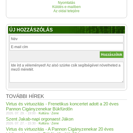
Nyomtatás
Küldés e-mailben
Az oldal tetejére
ÚJ HOZZÁSZÓLÁS
TOVÁBBI HÍREK
Virtus és virtuozitás - Frenetikus koncertet adott a 20 éves
Pannon Cigányzenekar Bükfürdőn
2026. 07. 29. - 19:00 -
Kultúra
/
Zene
Szent Jakab-napi orgonaest Jákon
2026. 07. 27. - 15:30 -
Kultúra
/
Zene
Virtus és virtuozitás - A Pannon Cigányzenekar 20 éves