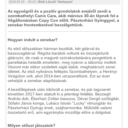
2018.03.29. - 00:20 |
Büki László 'Harlequin'
Az egységről és a pozitív gondolatok erejéről zenél a
szombathelyi Canis Cara, akik március 30-án lépnek fel a
Végállomásban Copy Con előtt. Pásztorházi Györggyel, a
zenekar frontemberével beszélgettünk.
Hogyan indult a zenekar?
Az első időszakban hárman kezdtük, két gitárral és
basszusgitárral. Régóta barátok voltunk és összejártunk
gitározni, de csak a magunk szórakoztatására pengettünk a
panellakás hetedik emeletén, meg nyáron a tábortűz mellett.
Viszont már ekkor születtek saját dalok, meghatározó zenei
ötletek. Az első nyilvános fellépés Szombathelyen, a Herényi
Virágúton volt, ahol 2014-ben utcazenéltünk. Ezt az évet
vehetjük a zenekar alapításának.
A kezdőlépések után kibővült a zenekar, és pár tagcserét
követően 2017-ben alakult ki a jelenlegi felállás. Bezzegh
András dob, Éberhart Zoltán basszus, Dévai Gergő szólógitár,
Sófalvi János konga, Lukács István "Lucky" ritmusgitár és
Pásztorházi György ének, szájharmonika. Működik valami
összetartó erő, ami egyirányba mozdítja előre a dolgokat.
Milyen stílust játszatok?