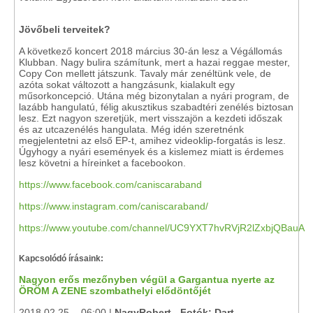
Jövőbeli terveitek?
A következő koncert 2018 március 30-án lesz a Végállomás
Klubban. Nagy bulira számítunk, mert a hazai reggae mester,
Copy Con mellett játszunk. Tavaly már zenéltünk vele, de
azóta sokat változott a hangzásunk, kialakult egy
műsorkoncepció. Utána még bizonytalan a nyári program, de
lazább hangulatú, félig akusztikus szabadtéri zenélés biztosan
lesz. Ezt nagyon szeretjük, mert visszajön a kezdeti időszak
és az utcazenélés hangulata. Még idén szeretnénk
megjelentetni az első EP-t, amihez videoklip-forgatás is lesz.
Úgyhogy a nyári események és a kislemez miatt is érdemes
lesz követni a híreinket a facebookon.
https://www.facebook.com/caniscaraband
https://www.instagram.com/caniscaraband/
https://www.youtube.com/channel/UC9YXT7hvRVjR2lZxbjQBauA
Kapcsolódó írásaink:
Nagyon erős mezőnyben végül a Gargantua nyerte az
ÖRÖM A ZENE szombathelyi elődöntőjét
2018.02.25. - 06:00 |
NagyRobert - Fotók: Dart