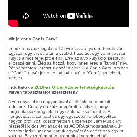
Mit jelent a Canis Cara?
Ennek a névnek legalább 10 évre visszanyúló története van.
Egyszer egy próba után a családi házőrző, egy berni pásztor
kutyus álmos fejjel jött elénk. Erre az alvó kutyákról kezdtünk
el beszélgetni. Elég az hozzá, hogy innen ered a "kutyás" név.
Pár változaton keresztül ebből alakult ki a Canis Cara, amiben
a "Canis" kutyát jelent. A második szó, a "Cara", azt jelenti,
kedves.
Indultatok
a 2018-as Öröm A Zene tehetségkutatón
.
Milyen tapasztalatot szereztetek?
A versenyszellem nagyon távol áll tőlünk, nem emiatt
indultunk. De úgy éreztük, megérett a helyzet, hogy
megmutassuk magunkat egy szakmai zsűri előtt is. A
hangosítás, a színpad és úgy egészében a lebonyolítás
nagyon profi volt, köszönhetően a szervező Jam Music Kft
részéről Holdosi Attilának és az AGORA támogatásának. 14
zenekar indult, meghallgattuk egymást és egész nap együtt
voltunk. Egyszerűen nem akartunk kimaradni ebből.