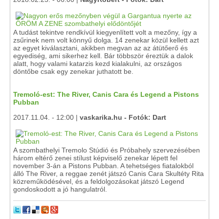
A tudást tekintve rendkívül kiegyenlített volt a mezőny, így a
zsűrinek nem volt könnyű dolga. 14 zenekar közül kellett azt
az egyet kiválasztani, akikben megvan az az átütőerő és
egyediség, ami sikerhez kell. Bár többször éreztük a dalok
alatt, hogy valami katarzis kezd kialakulni, az országos
döntőbe csak egy zenekar juthatott be.
Tremoló-est: The River, Canis Cara és Legend a Pistons
Pubban
2017.11.04. - 12:00 |
vaskarika.hu - Fotók: Dart
A szombathelyi Tremolo Stúdió és Próbahely szervezésében
három eltérő zenei stílust képviselő zenekar lépett fel
november 3-án a Pistons Pubban. A tehetséges fiatalokból
álló The River, a reggae zenét játszó Canis Cara Skultéty Rita
közreműködésével, és a feldolgozásokat játszó Legend
gondoskodott a jó hangulatról.