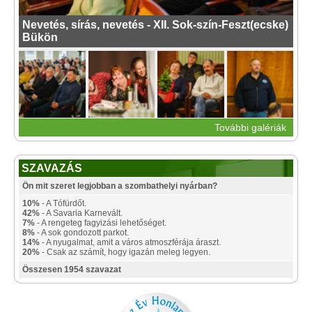
Nevetés, sírás, nevetés - XII. Sok-szín-Feszt(ecske)
Bükön
További galériák
SZAVAZÁS
Ön mit szeret legjobban a szombathelyi nyárban?
10%
- A Tófürdőt.
42%
- A Savaria Karnevált.
7%
- A rengeteg fagyizási lehetőséget.
8%
- A sok gondozott parkot.
14%
- A nyugalmat, amit a város atmoszférája áraszt.
20%
- Csak az számít, hogy igazán meleg legyen.
Összesen 1954 szavazat