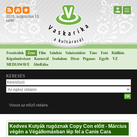
2026. augusztus 10.
hétfő
Fesztiválok
Zene
Film
Színház
Színésztükör
Tánc
Fotó
Kiállítás
Képzőművészet
Karnevál
Irodalom
Divat
Pegazus
Egyéb
VZ
MEDIAWAVE
AlteRába
KERESÉS
Vissza az előző oldalra
Kedves Kutyák rugóznak Copy Con előtt - Március
végén a Végállomásban lép fel a Canis Cara