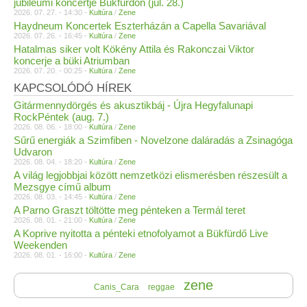
jubileumi koncertje Bükfürdőn (júl. 28.)
2026. 07. 27. - 14:30 -
Kultúra
/
Zene
Haydneum Koncertek Eszterházán a Capella Savariával
2026. 07. 26. - 16:45 -
Kultúra
/
Zene
Hatalmas siker volt Kökény Attila és Rakonczai Viktor
koncerje a büki Atriumban
2026. 07. 20. - 00:25 -
Kultúra
/
Zene
KAPCSOLÓDÓ HÍREK
Gitármennydörgés és akusztikbáj - Újra Hegyfalunapi
RockPéntek (aug. 7.)
2026. 08. 06. - 18:00 -
Kultúra
/
Zene
Sűrű energiák a Szimfiben - Novelzone daláradás a Zsinagóga
Udvaron
2026. 08. 04. - 18:20 -
Kultúra
/
Zene
A világ legjobbjai között nemzetközi elismerésben részesült a
Mezsgye című album
2026. 08. 03. - 14:45 -
Kultúra
/
Zene
A Parno Graszt töltötte meg pénteken a Termál teret
2026. 08. 01. - 21:00 -
Kultúra
/
Zene
A Koprive nyitotta a pénteki etnofolyamot a Bükfürdő Live
Weekenden
2026. 08. 01. - 16:00 -
Kultúra
/
Zene
zene
Canis_Cara
reggae