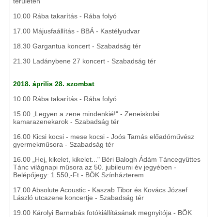
területén
10.00 Rába takarítás - Rába folyó
17.00 Májusfaállítás - BBÁ - Kastélyudvar
18.30 Gargantua koncert - Szabadság tér
21.30 Ladánybene 27 koncert - Szabadság tér
2018. április 28. szombat
10.00 Rába takarítás - Rába folyó
15.00 „Legyen a zene mindenkié!" - Zeneiskolai
kamarazenekarok - Szabadság tér
16.00 Kicsi kocsi - mese kocsi - Joós Tamás előadóművész
gyermekműsora - Szabadság tér
16.00 „Hej, kikelet, kikelet..." Béri Balogh Ádám Táncegyüttes
Tánc világnapi műsora az 50. jubileumi év jegyében -
Belépőjegy: 1.550,-Ft - BÖK Színházterem
17.00 Absolute Acoustic - Kaszab Tibor és Kovács József
László utcazene koncertje - Szabadság tér
19.00 Károlyi Barnabás fotókiállításának megnyitója - BÖK