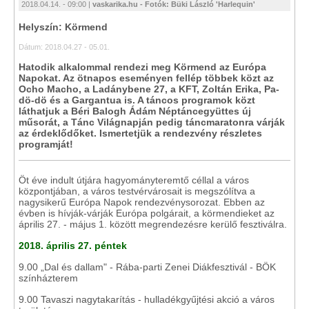
2018.04.14. - 09:00 |
vaskarika.hu - Fotók: Büki László 'Harlequin'
Helyszín: Körmend
Dátum: 2018.04.27 - 05.01.
Hatodik alkalommal rendezi meg Körmend az Európa
Napokat. Az ötnapos eseményen fellép többek közt az
Ocho Macho, a Ladánybene 27, a KFT, Zoltán Erika, Pa-
dö-dö és a Gargantua is. A táncos programok közt
láthatjuk a Béri Balogh Ádám Néptáncegyüttes új
műsorát, a Tánc Világnapján pedig táncmaratonra várják
az érdeklődőket. Ismertetjük a rendezvény részletes
programját!
Öt éve indult útjára hagyományteremtő céllal a város
központjában, a város testvérvárosait is megszólítva a
nagysikerű Európa Napok rendezvénysorozat. Ebben az
évben is hívják-várják Európa polgárait, a körmendieket az
április 27. - május 1. között megrendezésre kerülő fesztiválra.
2018. április 27. péntek
9.00 „Dal és dallam" - Rába-parti Zenei Diákfesztivál - BÖK
színházterem
9.00 Tavaszi nagytakarítás - hulladékgyűjtési akció a város