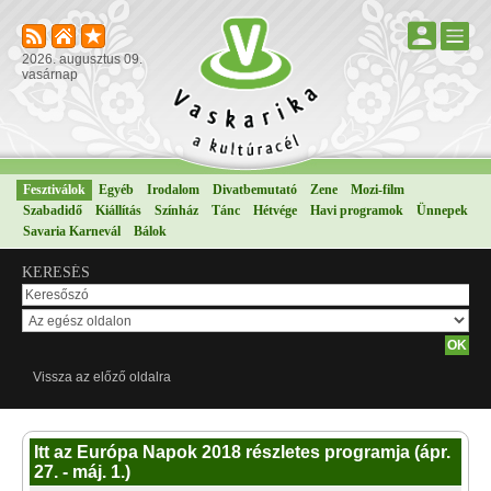
2026. augusztus 09.
vasárnap
Fesztiválok
Egyéb
Irodalom
Divatbemutató
Zene
Mozi-film
Szabadidő
Kiállítás
Színház
Tánc
Hétvége
Havi programok
Ünnepek
Savaria Karnevál
Bálok
KERESÉS
Vissza az előző oldalra
Itt az Európa Napok 2018 részletes programja (ápr.
27. - máj. 1.)