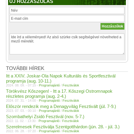
ÚJ HOZZÁSZÓLÁS
TOVÁBBI HÍREK
Itt a XXIV. Joskar-Ola Napok Kulturális és Sportfesztivál
programja (aug. 10-11.)
2024. 08. 09. - 07:15 -
Programajánló
/
Fesztiválok
Törökvész Kőszegen! - Itt a 17. Kőszegi Ostromnapok
részletes programja (aug. 2-4.)
2024. 07. 31. - 14:00 -
Programajánló
/
Fesztiválok
Először rendezik meg a Denagyvilág Fesztivált (júl. 7-9.)
2023. 07. 03. - 00:10 -
Programajánló
/
Fesztiválok
Szombathelyi Zsidó Fesztivál (nov. 5-7.)
2022. 11. 02. - 13:30 -
Programajánló
/
Fesztiválok
Szerelmesek Fesztiválja Szentgotthárdon (jún. 28. - júl. 3.)
2022. 06. 28. - 07:20 -
Programajánló
/
Fesztiválok