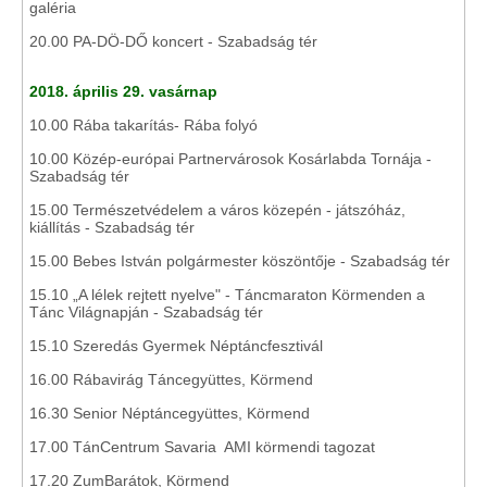
galéria
20.00 PA-DÖ-DŐ koncert - Szabadság tér
2018. április 29. vasárnap
10.00 Rába takarítás- Rába folyó
10.00 Közép-európai Partnervárosok Kosárlabda Tornája -
Szabadság tér
15.00 Természetvédelem a város közepén - játszóház,
kiállítás - Szabadság tér
15.00 Bebes István polgármester köszöntője - Szabadság tér
15.10 „A lélek rejtett nyelve" - Táncmaraton Körmenden a
Tánc Világnapján - Szabadság tér
15.10 Szeredás Gyermek Néptáncfesztivál
16.00 Rábavirág Táncegyüttes, Körmend
16.30 Senior Néptáncegyüttes, Körmend
17.00 TánCentrum Savaria AMI körmendi tagozat
17.20 ZumBarátok, Körmend