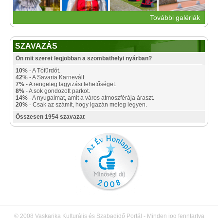
További galériák
SZAVAZÁS
Ön mit szeret legjobban a szombathelyi nyárban?
10%
- A Tófürdőt.
42%
- A Savaria Karnevált.
7%
- A rengeteg fagyizási lehetőséget.
8%
- A sok gondozott parkot.
14%
- A nyugalmat, amit a város atmoszférája áraszt.
20%
- Csak az számít, hogy igazán meleg legyen.
Összesen 1954 szavazat
© 2008 Vaskarika Kulturális és Szabadidő Portál - Minden jog fenntartva