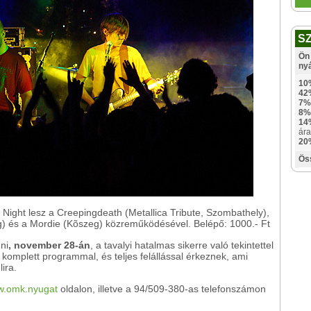
S
Ön 
ny
10
42
7%
8%
14
ára
20
Ös
 Night lesz a Creepingdeath (Metallica Tribute, Szombathely),
g) és a Mordie (Kõszeg) közreműködésével. Belépő: 1000.- Ft
ni
, november 28-án
, a tavalyi hatalmas sikerre való tekintettel
 komplett programmal, és teljes felállással érkeznek, ami
ira.
.omk.nyugat
oldalon, illetve a 94/509-380-as telefonszámon