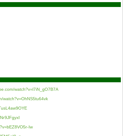
ube.com/watch?v=l7iN_gO7B7A
om/watch?v=OhNS5tu64vk
v=TusL4aw9OYE
KNr9JFgyxI
ch?v=bEZ8VO5r-Iw