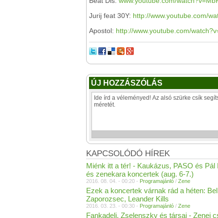
Beat Dis:
www.youtube.com/watch?v=Mb
Jurij feat 30Y:
http://www.youtube.com/
Apostol:
http://www.youtube.com/watch
ÚJ HOZZÁSZÓLÁS
KAPCSOLÓDÓ HÍREK
Miénk itt a tér! - Kaukázus, PASO és Pál 
és zenekara koncertek (aug. 6-7.)
2016. 08. 04. - 00:20 -
Programajánló
/
Zene
Ezek a koncertek várnak rád a héten: Be
Zaporozsec, Leander Kills
2016. 03. 23. - 00:30 -
Programajánló
/
Zene
Fankadeli, Zselenszky és társai - Zenei