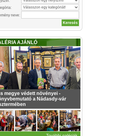
yszín:
egória:
emény neve:
ALÉRIA AJÁNLÓ
s megye védett növényei -
nyvbemutató a Nádasdy-vár
sztermében
További galériák