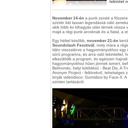
tekintet n
November 14-én
a punk zenéé a főszere
szintér két lassan legendássá váló zeneka
akik több év kihagyás után térnek vissza
majd a régi punk arcoknak és a fiatal, a s
Egy héttel később,
november 21-én
kerül
Soundclash Fesztivál
, mely mára a régió
Idén visszatérve a hagyományokhoz egy na
sűrű programra, és arra való tekintettel,
elkezdődik a program, és egészen hajnali 
hagyományokhoz hűen jönnek ismert, befu
Belmondo, helyi kötődésű - Beat Dis, A Tro
Anonym Project - feltörekvő, tehetséges 
bírják videódisco: Gumidizsi by Face-X. 
szinten tartásáról.