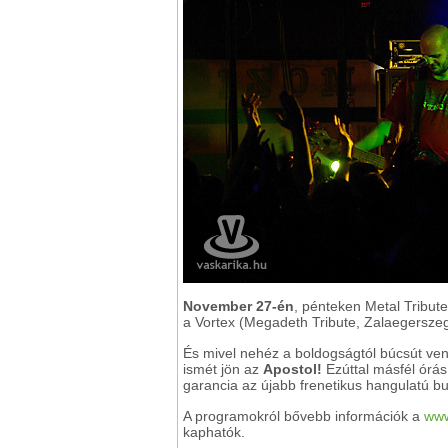
November 27-én
, pénteken Metal Tribute
a Vortex (Megadeth Tribute, Zalaegersze
És mivel nehéz a boldogságtól búcsút ven
ismét jön az
Apostol!
Ezúttal másfél órás
garancia az újabb frenetikus hangulatú bul
A programokról bővebb információk a
www
kaphatók.