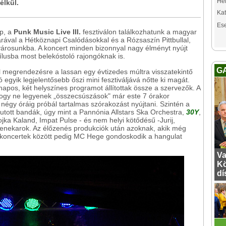
Hel
élkül.
Kat
Es
p, a
Punk Music Live III.
fesztiválon találkozhatunk a magyar
rával a Hétköznapi Csalódásokkal és a Rózsaszín Pittbullal,
 városunkba. A koncert minden bizonnyal nagy élményt nyújt
tílusba most belekóstoló rajongóknak is.
G
 megrendezésre a lassan egy évtizedes múltra visszatekintő
 egyik legjelentősebb őszi mini fesztiváljává nőtte ki magát.
pos, két helyszínes programot állítottak össze a szervezők. A
 hogy ne legyenek „összecsúszások" már este 7 órakor
négy óráig próbál tartalmas szórakozást nyújtani. Szintén a
tott bandák, úgy mint a Pannónia Allstars Ska Orchestra,
30Y
,
jka Kaland, Impat Pulse - és nem helyi kötődésű -Jurij,
zenekarok. Az élőzenés produkciók után azoknak, akik még
A koncertek között pedig MC Hege gondoskodik a hangulat
Va
Kö
dí