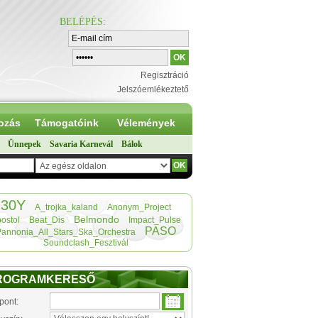
BELÉPÉS
:
Regisztráció
Jelszóemlékeztető
ozás
Támogatóink
Vélemények
Ünnepek
Savaria Karnevál
Bálok
30Y
A_trojka_kaland
Anonym_Project
Belmondo
ostol
Beat_Dis
Impact_Pulse
PASO
Pannonia_All_Stars_Ska_Orchestra
Soundclash_Fesztivál
ROGRAMKERESŐ
pont: