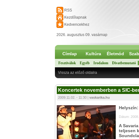
RSS
Kezdőlapnak
Kedvencekhez
2026. augusztus 09. vasárnap
Címlap
Kultúra
Életmód
Szab
Fesztiválok
Egyéb
Irodalom
Divatbemutató
Vissza az előző oldalra
Koncertek novemberben a SIC-ben 
2009.11.02. - 11:30 |
vaskarika.hu
Helyszín:
Dátum: 2008.
A Savari
teljesen 
Soundclas