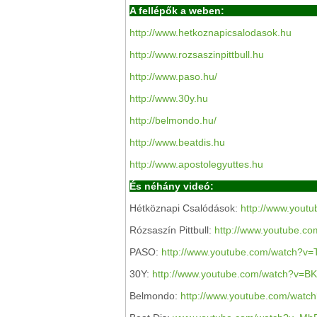
A fellépők a weben:
http://www.hetkoznapicsalodasok.hu
http://www.rozsaszinpittbull.hu
http://www.paso.hu/
http://www.30y.hu
http://belmondo.hu/
http://www.beatdis.hu
http://www.apostolegyuttes.hu
És néhány videó:
Hétköznapi Csalódások:
http://www.yout
Rózsaszín Pittbull:
http://www.youtube.c
PASO:
http://www.youtube.com/watch?
30Y:
http://www.youtube.com/watch?v=B
Belmondo:
http://www.youtube.com/wat