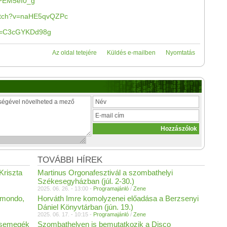
PEM5eI0_g
watch?v=naHE5qvQZPc
?v=C3cGYKDd98g
Az oldal tetejére
Küldés e-mailben
Nyomtatás
TOVÁBBI HÍREK
Kriszta
Martinus Orgonafesztivál a szombathelyi
Székesegyházban (júl. 2-30.)
2025. 06. 26. - 13:00 -
Programajánló
/
Zene
lmondo,
Horváth Imre komolyzenei előadása a Berzsenyi
Dániel Könyvtárban (jún. 19.)
2025. 06. 17. - 10:15 -
Programajánló
/
Zene
 csemegék
Szombathelyen is bemutatkozik a Disco