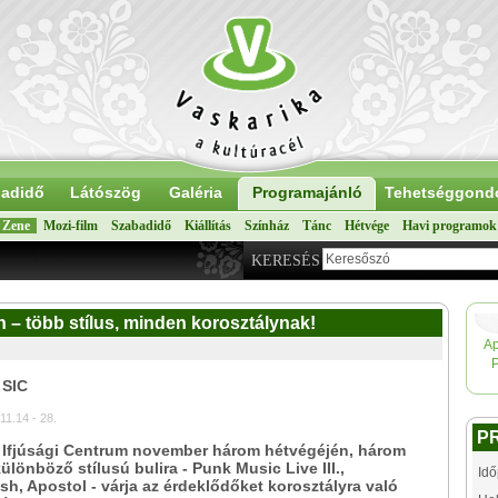
adidő
Látószög
Galéria
Programajánló
Tehetséggond
Zene
Mozi-film
Szabadidő
Kiállítás
Színház
Tánc
Hétvége
Havi programok
KERESÉS
– több stílus, minden korosztálynak!
Ap
 SIC
11.14 - 28.
P
a Ifjúsági Centrum november három hétvégéjén, három
különböző stílusú bulira - Punk Music Live III.,
Idő
h, Apostol - várja az érdeklődőket korosztályra való