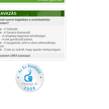
ZAVAZÁS
mit szeret legjobban a szombathelyi
árban?
%
- A Tófürdőt.
%
- A Savaria Karnevált.
- A rengeteg fagyizási lehetőséget.
- A sok gondozott parkot.
%
- A nyugalmat, amit a város atmoszférája
szt.
%
- Csak az számít, hogy igazán meleg legyen.
szesen 1954 szavazat