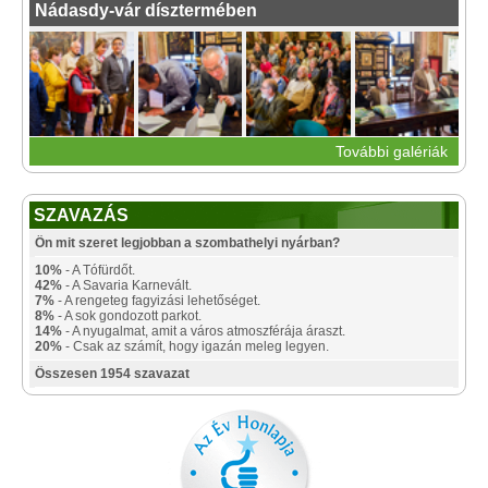
Nádasdy-vár dísztermében
További galériák
SZAVAZÁS
Ön mit szeret legjobban a szombathelyi nyárban?
10%
- A Tófürdőt.
42%
- A Savaria Karnevált.
7%
- A rengeteg fagyizási lehetőséget.
8%
- A sok gondozott parkot.
14%
- A nyugalmat, amit a város atmoszférája áraszt.
20%
- Csak az számít, hogy igazán meleg legyen.
Összesen 1954 szavazat