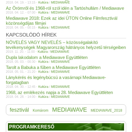
2018. 04. 19. - 13:15 -
Kultúra
/
MEDIAWAVE
Az Örömről és 1968-ról szól idén a Tartóshullám / Mediawave
2018. 04. 12. - 07:00 -
Kultúra
/
MEDIAWAVE
Mediawave 2018: Ezek az idei ÚTON Online Filmfesztivál
közönségdíjas filmjei
2018. 04. 05. - 00:15 -
Kultúra
/
MEDIAWAVE
KAPCSOLÓDÓ HÍREK
NÖVELÉS VAGY NEVELÉS – közösségalakító
tevékenységek Magyarország hátrányos helyzetű térségeiben
2019. 11. 20. - 11:00 -
Kultúra
/
MEDIAWAVE
Dupla lakodalom a Mediawave Együttléten
2018. 05. 03. - 00:30 -
Kultúra
/
MEDIAWAVE
Tarolt a Babuka a fűben a Mediawave Együttléten
2018. 05. 01. - 21:20 -
Kultúra
/
MEDIAWAVE
Lánykérés és legénybúcsú a vasárnapi Mediawave-
forgatagban
2018. 04. 30. - 12:45 -
Kultúra
/
MEDIAWAVE
1968, az emlékezés napja a 28. Mediawave Együttléten
2018. 04. 28. - 14:00 -
Kultúra
/
MEDIAWAVE
MEDIAWAVE
fesztivál
Komárom
MEDIAWAVE_2018
PROGRAMKERESŐ