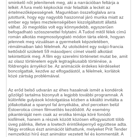
sminkelő nőt jelenítenek meg, aki a narrációban feltárja a
lelkét. A fura meló képkockái már feladták a leckét az
értelmezőképességnek. Magunkban összefoglalva arra
jutottunk, hogy egy nagyobb haszonnal járó munka miatt az
ember egy teljes meztelenségében kiszolgáltatott állattá
válhat. Jó megoldás volt egy könnyedebb, egyszerűen
befogadható szösszenettel folytatni. A Tudod mitől félek című
román alkotás megmosolyogtató módon tárta elénk, hogyan
jelennek meg vizuálisan a gyermekek képzeletében,
rémálmaiban lakó félelmek. Az utolsóként egy svájci-francia
kettősből született 59 másodperc címet viselő alkotást
tekintettünk meg. A film egy szerelmi történetet mutat be, amit
az olasz történelem egyik legtragikusabb történése, a
földrengés árnyékol be. Az animációk érdekes kérdéseket
boncolgattak, kezdve az elfogadástól, a félelmek, korlátok
közé zártság problémáival.
Az erőd belső udvarán az éhes hasaknak ismét a kondérok
gőzölgő tartalma bizonyult a legjobb további programnak. A
különféle gulyások kóstolgatása közben a kikiáltó invitálta a
jóllakottakat a spanyol fal árnyékába, ahol perceken belül
Estoerotica címen filmvetítés kezdődött. Az esemény
pikantériáját nem csak az erotika témája köré fonódó
kisfilmek, hanem a részek között közösen elfogyasztott több
üveg pálinka, illetve a lowtech érintőképernyő együttese adta.
Négy erotikus észt animációt láthattunk, melyeket Priit Tender
nemzetközi hírű észt animátor vezetett fel és kommentált. A