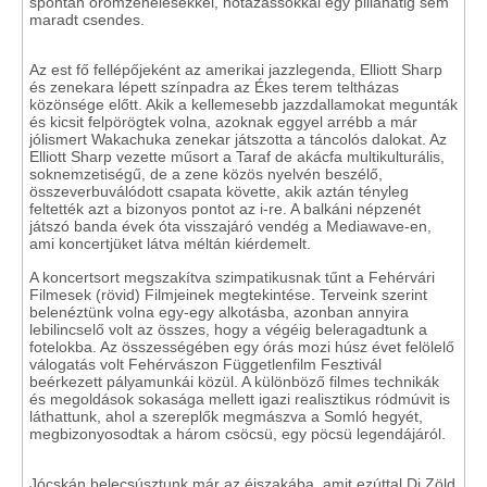
spontán örömzenélésekkel, nótázássokkal egy pillanatig sem
maradt csendes.
Az est fő fellépőjeként az amerikai jazzlegenda, Elliott Sharp
és zenekara lépett színpadra az Ékes terem teltházas
közönsége előtt. Akik a kellemesebb jazzdallamokat megunták
és kicsit felpörögtek volna, azoknak eggyel arrébb a már
jólismert Wakachuka zenekar játszotta a táncolós dalokat. Az
Elliott Sharp vezette műsort a Taraf de akácfa multikulturális,
soknemzetiségű, de a zene közös nyelvén beszélő,
összeverbuválódott csapata követte, akik aztán tényleg
feltették azt a bizonyos pontot az i-re. A balkáni népzenét
játszó banda évek óta visszajáró vendég a Mediawave-en,
ami koncertjüket látva méltán kiérdemelt.
A koncertsort megszakítva szimpatikusnak tűnt a Fehérvári
Filmesek (rövid) Filmjeinek megtekintése. Terveink szerint
belenéztünk volna egy-egy alkotásba, azonban annyira
lebilincselő volt az összes, hogy a végéig beleragadtunk a
fotelokba. Az összességében egy órás mozi húsz évet felölelő
válogatás volt Fehérvászon Függetlenfilm Fesztivál
beérkezett pályamunkái közül. A különböző filmes technikák
és megoldások sokasága mellett igazi realisztikus ródmúvit is
láthattunk, ahol a szereplők megmászva a Somló hegyét,
megbizonyosodtak a három csöcsü, egy pöcsü legendájáról.
Jócskán belecsúsztunk már az éjszakába, amit ezúttal Dj.Zöld