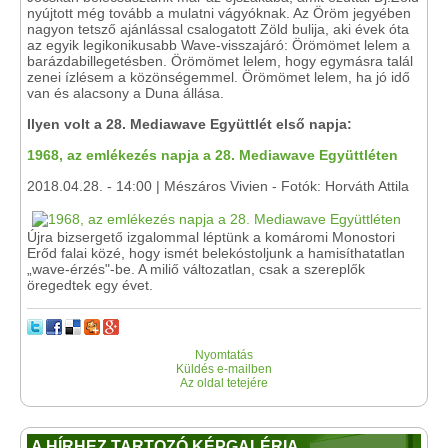
nyújtott még tovább a mulatni vágyóknak. Az Öröm jegyében
nagyon tetsző ajánlással csalogatott Zöld bulija, aki évek óta
az egyik legikonikusabb Wave-visszajáró: Örömömet lelem a
barázdabillegetésben. Örömömet lelem, hogy egymásra talál
zenei ízlésem a közönségemmel. Örömömet lelem, ha jó idő
van és alacsony a Duna állása.
Ilyen volt a 28. Mediawave Együttlét első napja:
1968, az emlékezés napja a 28. Mediawave Együttléten
2018.04.28. - 14:00 | Mészáros Vivien - Fotók: Horváth Attila
Újra bizsergető izgalommal léptünk a komáromi Monostori
Erőd falai közé, hogy ismét belekóstoljunk a hamisíthatatlan
„wave-érzés"-be. A miliő változatlan, csak a szereplők
öregedtek egy évet.
Nyomtatás
Küldés e-mailben
Az oldal tetejére
A HÍRHEZ TARTOZÓ KÉPGALÉRIA