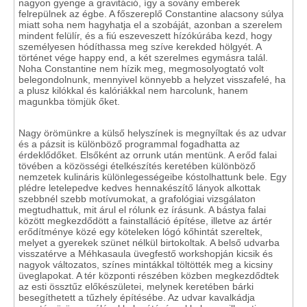
nagyon gyenge a gravitáció, így a sovány emberek
felrepülnek az égbe. A főszereplő Constantine alacsony súlya
miatt soha nem hagyhatja el a szobáját, azonban a szerelem
mindent felülír, és a fiú eszeveszett hízókúrába kezd, hogy
személyesen hódíthassa meg szíve kerekded hölgyét. A
történet vége happy end, a két szerelmes egymásra talál.
Noha Constantine nem hízik meg, megmosolyogtató volt
belegondolnunk, mennyivel könnyebb a helyzet visszafelé, ha
a plusz kilókkal és kalóriákkal nem harcolunk, hanem
magunkba tömjük őket.
Nagy örömünkre a külső helyszínek is megnyíltak és az udvar
és a pázsit is különböző programmal fogadhatta az
érdeklődőket. Elsőként az orrunk után mentünk. A erőd falai
tövében a közösségi ételkészítés keretében különböző
nemzetek kulináris különlegességeibe kóstolhattunk bele. Egy
plédre letelepedve kedves hennakészítő lányok alkottak
szebbnél szebb motívumokat, a grafológiai vizsgálaton
megtudhattuk, mit árul el rólunk ez írásunk. A bástya falai
között megkezdődött a fainstalláció építése, illetve az ártér
erődítménye közé egy köteleken lógó kőhintát szereltek,
melyet a gyerekek szünet nélkül birtokoltak. A belső udvarba
visszatérve a Méhkasaula üvegfestő workshopján kicsik és
nagyok változatos, színes mintákkal töltötték meg a kicsiny
üveglapokat. A tér központi részében közben megkezdődtek
az esti össztűz előkészületei, melynek keretében bárki
besegíthetett a tűzhely építésébe. Az udvar kavalkádja