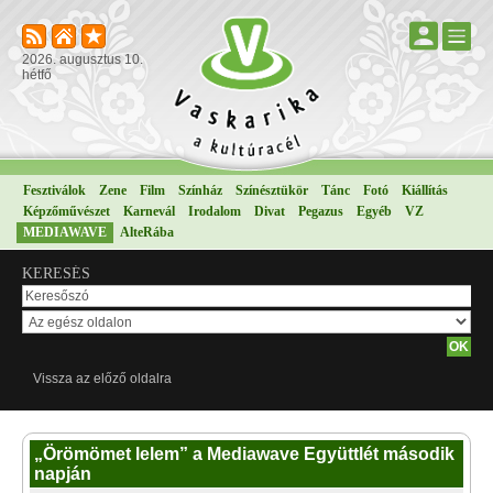
2026. augusztus 10.
hétfő
Fesztiválok
Zene
Film
Színház
Színésztükör
Tánc
Fotó
Kiállítás
Képzőművészet
Karnevál
Irodalom
Divat
Pegazus
Egyéb
VZ
MEDIAWAVE
AlteRába
KERESÉS
Vissza az előző oldalra
„Örömömet lelem” a Mediawave Együttlét második
napján