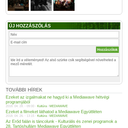
ÚJ HOZZÁSZÓLÁS
TOVÁBBI HÍREK
Ezeket az izgalmakat ne hagyd ki a Mediawave hétvégi
programjából
2018. 04. 28. - 09:00 -
Kultúra
/
MEDIAWAVE
Ezeket a filmeket láthatod a Mediawave Együttléten
2018. 04. 26. - 13:15 -
Kultúra
/
MEDIAWAVE
Az Erőd falán is táncolunk - Kulturális és zenei programok a
28. Tartóshullám Mediawave Együttléten