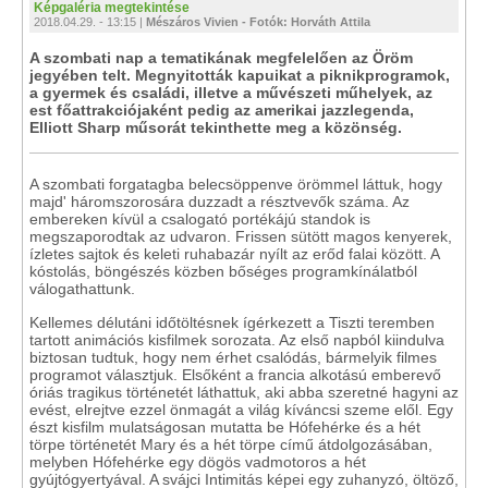
Képgaléria megtekintése
2018.04.29. - 13:15 |
Mészáros Vivien - Fotók: Horváth Attila
A szombati nap a tematikának megfelelően az Öröm
jegyében telt. Megnyitották kapuikat a piknikprogramok,
a gyermek és családi, illetve a művészeti műhelyek, az
est főattrakciójaként pedig az amerikai jazzlegenda,
Elliott Sharp műsorát tekinthette meg a közönség.
A szombati forgatagba belecsöppenve örömmel láttuk, hogy
majd' háromszorosára duzzadt a résztvevők száma. Az
embereken kívül a csalogató portékájú standok is
megszaporodtak az udvaron. Frissen sütött magos kenyerek,
ízletes sajtok és keleti ruhabazár nyílt az erőd falai között. A
kóstolás, böngészés közben bőséges programkínálatból
válogathattunk.
Kellemes délutáni időtöltésnek ígérkezett a Tiszti teremben
tartott animációs kisfilmek sorozata. Az első napból kiindulva
biztosan tudtuk, hogy nem érhet csalódás, bármelyik filmes
programot választjuk. Elsőként a francia alkotású emberevő
óriás tragikus történetét láthattuk, aki abba szeretné hagyni az
evést, elrejtve ezzel önmagát a világ kíváncsi szeme elől. Egy
észt kisfilm mulatságosan mutatta be Hófehérke és a hét
törpe történetét Mary és a hét törpe című átdolgozásában,
melyben Hófehérke egy dögös vadmotoros a hét
gyújtógyertyával. A svájci Intimitás képei egy zuhanyzó, öltöző,