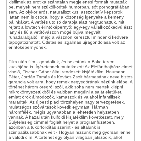
kisfilmek az erotika számtalan megjelenési formáit mutatták
be, melyek nem szűkölködtek humorban, sőt pornográfiában
sem. Az olykor erős, naturalisztikus, asszociatív képsorok
láttán nem is csoda, hogy a közönség igényelte a kemény
pálinkákat. A vetítés utolsó darabja alatt megtudhattuk, mit
rejtett a lowtech érintőképernyő: egy-egy vállalkozókedvű észt
lány és fiú a vetítővászon mögé bújva megvált
ruhadarabjaitól, majd a vásznon keresztül mindenki kedvére
tapogatózhatott. Ötletes és izgalmas újragondolása volt az
érintőképernyőnek.
Film után film - gondoltuk, és belestünk a Baka terem
kuckójába is. Ígéretesnek mutatkozott Az Elefánthajhász címet
viselő, Fischer Gábor által rendezett kisjátékfilm. Haumann
Péter, Jordán Tamás és Kovács Zsolt hármasának neve biztos
garancia volt arra, hogy remek negyedórának nézünk elébe. A
történet három öregről szól, akik soha nem mertek kilépni
mikrokörnyezetükből és valóban megélni a saját életüket,
emiatt örök álmodozók, kamaszok és valahol infantilisek
maradtak. Az újpesti piaci törzshelyen nagy tervezgetések,
mulatságos szóváltások követik egymást. Hárman
háromfélék, mégis ugyanabban a lehetetlen helyzetben
vannak. A hazai után külföldi kisjátékfilm következett, mely
Súlyfelesleg címmel foglalt helyet a programfüzetben,
azonban a tükörfordítás szerint - és általunk is
szimpatikusabbnak vélt - Hogyan hízzunk meg gyorsan lenne
a valódi cím. A történet egy olyan világban játszódik, ahol