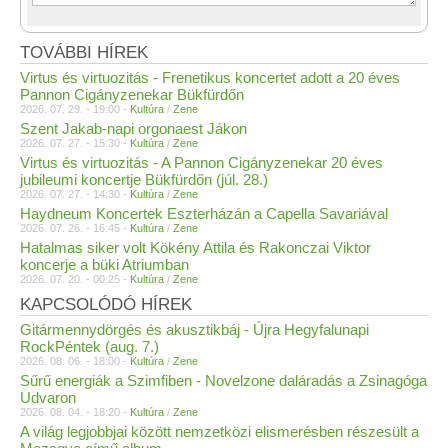
TOVÁBBI HÍREK
Virtus és virtuozitás - Frenetikus koncertet adott a 20 éves
Pannon Cigányzenekar Bükfürdőn
2026. 07. 29. - 19:00 -
Kultúra
/
Zene
Szent Jakab-napi orgonaest Jákon
2026. 07. 27. - 15:30 -
Kultúra
/
Zene
Virtus és virtuozitás - A Pannon Cigányzenekar 20 éves
jubileumi koncertje Bükfürdőn (júl. 28.)
2026. 07. 27. - 14:30 -
Kultúra
/
Zene
Haydneum Koncertek Eszterházán a Capella Savariával
2026. 07. 26. - 16:45 -
Kultúra
/
Zene
Hatalmas siker volt Kökény Attila és Rakonczai Viktor
koncerje a büki Atriumban
2026. 07. 20. - 00:25 -
Kultúra
/
Zene
KAPCSOLÓDÓ HÍREK
Gitármennydörgés és akusztikbáj - Újra Hegyfalunapi
RockPéntek (aug. 7.)
2026. 08. 06. - 18:00 -
Kultúra
/
Zene
Sűrű energiák a Szimfiben - Novelzone daláradás a Zsinagóga
Udvaron
2026. 08. 04. - 18:20 -
Kultúra
/
Zene
A világ legjobbjai között nemzetközi elismerésben részesült a