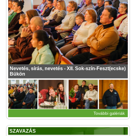
Nevetés, sírás, nevetés - XII. Sok-szín-Feszt(ecske)
Bükön
További galériák
SZAVAZÁS