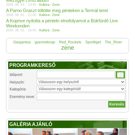
Mezsgye című album
2026. 08. 03. - 14:45 -
Kultúra
/
Zene
A Parno Graszt töltötte meg pénteken a Termál teret
2026. 08. 01. - 21:00 -
Kultúra
/
Zene
A Koprive nyitotta a pénteki etnofolyamot a Bükfürdő Live
Weekenden
2026. 08. 01. - 16:00 -
Kultúra
/
Zene
Gargantua
gyermeknap
Red_Rockets
Sportliget
The_River
zene
PROGRAMKERESŐ
Időpont:
Helyszín:
Kategória:
Esemény neve:
GALÉRIA AJÁNLÓ