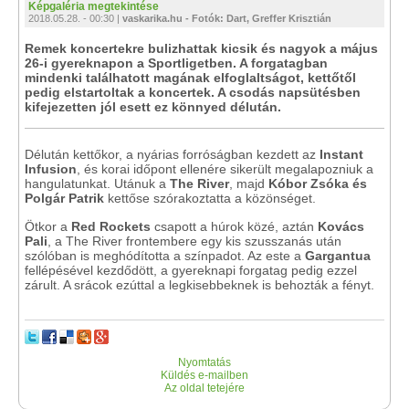
Képgaléria megtekintése
2018.05.28. - 00:30 |
vaskarika.hu - Fotók: Dart, Greffer Krisztián
Remek koncertekre bulizhattak kicsik és nagyok a május
26-i gyereknapon a Sportligetben. A forgatagban
mindenki találhatott magának elfoglaltságot, kettőtől
pedig elstartoltak a koncertek. A csodás napsütésben
kifejezetten jól esett ez könnyed délután.
Délután kettőkor, a nyárias forróságban kezdett az
Instant
Infusion
, és korai időpont ellenére sikerült megalapozniuk a
hangulatunkat. Utánuk a
The River
, majd
Kóbor Zsóka és
Polgár Patrik
kettőse szórakoztatta a közönséget.
Ötkor a
Red Rockets
csapott a húrok közé, aztán
Kovács
Pali
, a The River frontembere egy kis szusszanás után
szólóban is meghódította a színpadot. Az este a
Gargantua
fellépésével kezdődött, a gyereknapi forgatag pedig ezzel
zárult. A srácok ezúttal a legkisebbeknek is behozták a fényt.
Nyomtatás
Küldés e-mailben
Az oldal tetejére