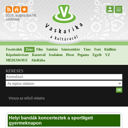
2026. augusztus 06.
csütörtök
Fesztiválok
Zene
Film
Színház
Színésztükör
Tánc
Fotó
Kiállítás
Képzőművészet
Karnevál
Irodalom
Divat
Pegazus
Egyéb
VZ
MEDIAWAVE
AlteRába
KERESÉS
Vissza az előző oldalra
Helyi bandák koncerteztek a sportligeti
gyermeknapon