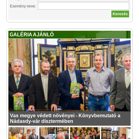
Esemény neve:
GALÉRIA AJÁNLÓ
Vas megye védett növényei - Könyvbemutató a
Nádasdy-vár dísztermében