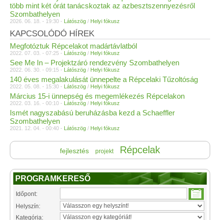
több mint két órát tanácskoztak az azbesztszennyezésről
Szombathelyen
2026. 06. 18. - 19:30 -
Látószög
/
Helyi fókusz
KAPCSOLÓDÓ HÍREK
Megfotóztuk Répcelakot madártávlatból
2022. 07. 03. - 07:25 -
Látószög
/
Helyi fókusz
See Me In – Projektzáró rendezvény Szombathelyen
2022. 06. 30. - 09:15 -
Látószög
/
Helyi fókusz
140 éves megalakulását ünnepelte a Répcelaki Tűzoltóság
2022. 05. 08. - 15:30 -
Látószög
/
Helyi fókusz
Március 15-i ünnepség és megemlékezés Répcelakon
2022. 03. 16. - 00:10 -
Látószög
/
Helyi fókusz
Ismét nagyszabású beruházásba kezd a Schaeffler
Szombathelyen
2021. 12. 04. - 00:40 -
Látószög
/
Helyi fókusz
Répcelak
fejlesztés
projekt
PROGRAMKERESŐ
Időpont:
Helyszín:
Kategória: