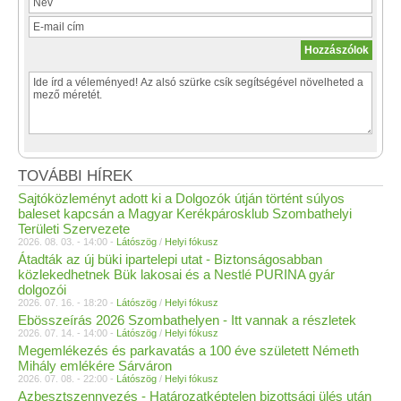
TOVÁBBI HÍREK
Sajtóközleményt adott ki a Dolgozók útján történt súlyos
baleset kapcsán a Magyar Kerékpárosklub Szombathelyi
Területi Szervezete
2026. 08. 03. - 14:00 -
Látószög
/
Helyi fókusz
Átadták az új büki ipartelepi utat - Biztonságosabban
közlekedhetnek Bük lakosai és a Nestlé PURINA gyár
dolgozói
2026. 07. 16. - 18:20 -
Látószög
/
Helyi fókusz
Ebösszeírás 2026 Szombathelyen - Itt vannak a részletek
2026. 07. 14. - 14:00 -
Látószög
/
Helyi fókusz
Megemlékezés és parkavatás a 100 éve született Németh
Mihály emlékére Sárváron
2026. 07. 08. - 22:00 -
Látószög
/
Helyi fókusz
Azbesztszennyezés - Határozatképtelen bizottsági ülés után