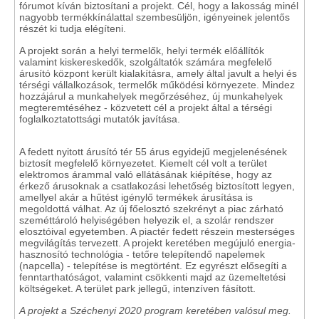
fórumot kíván biztosítani a projekt. Cél, hogy a lakosság minél
nagyobb termékkínálattal szembesüljön, igényeinek jelentős
részét ki tudja elégíteni.
A projekt során a helyi termelők, helyi termék előállítók
valamint kiskereskedők, szolgáltatók számára megfelelő
árusító központ került kialakításra, amely által javult a helyi és
térségi vállalkozások, termelők működési környezete. Mindez
hozzájárul a munkahelyek megőrzéséhez, új munkahelyek
megteremtéséhez - közvetett cél a projekt által a térségi
foglalkoztatottsági mutatók javítása.
A fedett nyitott árusító tér 55 árus egyidejű megjelenésének
biztosít megfelelő környezetet. Kiemelt cél volt a terület
elektromos árammal való ellátásának kiépítése, hogy az
érkező árusoknak a csatlakozási lehetőség biztosított legyen,
amellyel akár a hűtést igénylő termékek árusítása is
megoldottá válhat. Az új főelosztó szekrényt a piac zárható
szeméttároló helyiségében helyezik el, a szolár rendszer
elosztóival egyetemben. A piactér fedett részein mesterséges
megvilágítás tervezett. A projekt keretében megújuló energia-
hasznosító technológia - tetőre telepítendő napelemek
(napcella) - telepítése is megtörtént. Ez egyrészt elősegíti a
fenntarthatóságot, valamint csökkenti majd az üzemeltetési
költségeket. A terület park jellegű, intenzíven fásított.
A projekt a Széchenyi 2020 program keretében valósul meg.