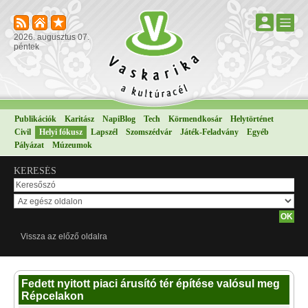
2026. augusztus 07.
péntek
Publikációk
Karitász
NapiBlog
Tech
Körmendkosár
Helytörténet
Civil
Helyi fókusz
Lapszél
Szomszédvár
Játék-Feladvány
Egyéb
Pályázat
Múzeumok
KERESÉS
Vissza az előző oldalra
Fedett nyitott piaci árusító tér építése valósul meg
Répcelakon