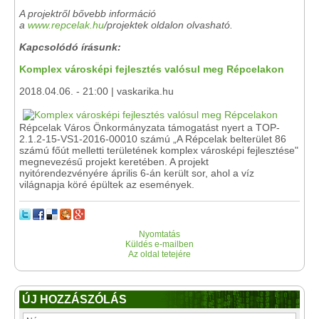
A projektről bővebb információ
a
www.repcelak.hu
/projektek oldalon olvasható.
Kapcsolódó írásunk:
Komplex városképi fejlesztés valósul meg Répcelakon
2018.04.06. - 21:00 | vaskarika.hu
Répcelak Város Önkormányzata támogatást nyert a TOP-
2.1.2-15-VS1-2016-00010 számú „A Répcelak belterület 86
számú főút melletti területének komplex városképi fejlesztése"
megnevezésű projekt keretében. A projekt
nyitórendezvényére április 6-án került sor, ahol a víz
világnapja köré épültek az események.
Nyomtatás
Küldés e-mailben
Az oldal tetejére
ÚJ HOZZÁSZÓLÁS