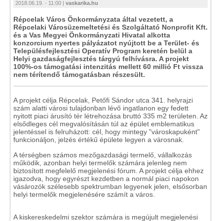
2018.06.19. - 11:00 |
vaskarika.hu
Répcelak Város Önkormányzata által vezetett, a
Répcelaki Városüzemeltetési és Szolgáltató Nonprofit Kft.
és a Vas Megyei Önkormányzati Hivatal alkotta
konzorcium nyertes pályázatot nyújtott be a Terület- és
Településfejlesztési Operatív Program keretén belül a
Helyi gazdaságfejlesztés tárgyú felhívásra. A projekt
100%-os támogatási intenzitás mellett 60 millió Ft vissza
nem térítendő támogatásban részesült.
A projekt célja Répcelak, Petőfi Sándor utca 341. helyrajzi
szám alatti városi tulajdonban lévő ingatlanon egy fedett
nyitott piaci árusító tér létrehozása bruttó 335 m2 területen. Az
elsődleges cél megvalósításán túl az épület emblematikus
jelentéssel is felruházott: cél, hogy mintegy "városkapuként"
funkcionáljon, jelzés értékű épülete legyen a városnak.
A térségben számos mezőgazdasági termelő, vállalkozás
működik, azonban helyi termelők számára jelenleg nem
biztosított megfelelő megjelenési fórum. A projekt célja ehhez
igazodva, hogy egyrészt kezdetben a normál piaci napokon
vásározók szélesebb spektrumban legyenek jelen, elsősorban
helyi termelők megjelenésére számít a város.
A kiskereskedelmi szektor számára is megújult megjelenési