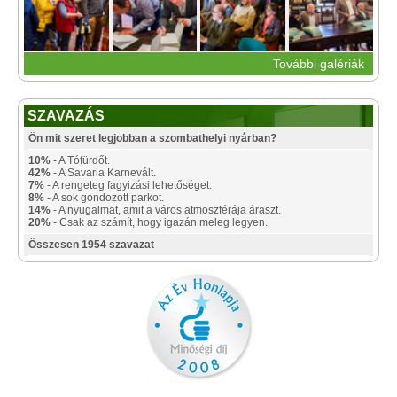
További galériák
SZAVAZÁS
Ön mit szeret legjobban a szombathelyi nyárban?
10%
- A Tófürdőt.
42%
- A Savaria Karnevált.
7%
- A rengeteg fagyizási lehetőséget.
8%
- A sok gondozott parkot.
14%
- A nyugalmat, amit a város atmoszférája áraszt.
20%
- Csak az számít, hogy igazán meleg legyen.
Összesen 1954 szavazat