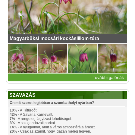
Magyarbüksi mocsári kockásliliom-túra
További galériák
SZAVAZÁS
Ön mit szeret legjobban a szombathelyi nyárban?
10%
- A Tófürdőt.
42%
- A Savaria Karnevált.
7%
- A rengeteg fagyizási lehetőséget.
8%
- A sok gondozott parkot.
14%
- A nyugalmat, amit a város atmoszférája áraszt.
20%
- Csak az számít, hogy igazán meleg legyen.