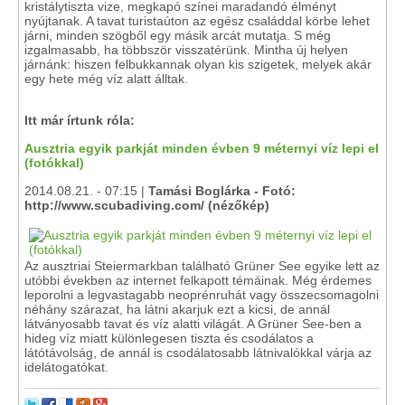
kristálytiszta vize, megkapó színei maradandó élményt
nyújtanak. A tavat turistaúton az egész családdal körbe lehet
járni, minden szögből egy másik arcát mutatja. S még
izgalmasabb, ha többször visszatérünk. Mintha új helyen
járnánk: hiszen felbukkannak olyan kis szigetek, melyek akár
egy hete még víz alatt álltak.
Itt már írtunk róla:
Ausztria egyik parkját minden évben 9 méternyi víz lepi el
(fotókkal)
2014.08.21. - 07:15 |
Tamási Boglárka - Fotó:
http://www.scubadiving.com/ (nézőkép)
Az ausztriai Steiermarkban található Grüner See egyike lett az
utóbbi években az internet felkapott témáinak. Még érdemes
leporolni a legvastagabb neoprénruhát vagy összecsomagolni
néhány szárazat, ha látni akarjuk ezt a kicsi, de annál
látványosabb tavat és víz alatti világát. A Grüner See-ben a
hideg víz miatt különlegesen tiszta és csodálatos a
látótávolság, de annál is csodálatosabb látnivalókkal várja az
idelátogatókat.