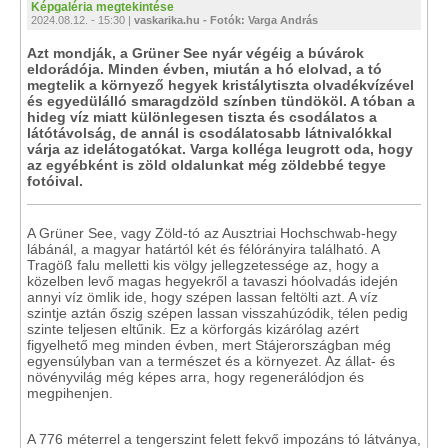
Képgaléria megtekintése
2024.08.12. - 15:30 |
vaskarika.hu - Fotók: Varga András
Azt mondják, a Grüner See nyár végéig a búvárok
eldorádója. Minden évben, miután a hó elolvad, a tó
megtelik a környező hegyek kristálytiszta olvadékvízével
és egyedülálló smaragdzöld színben tündököl. A tóban a
hideg víz miatt különlegesen tiszta és csodálatos a
látótávolság, de annál is csodálatosabb látnivalókkal
várja az idelátogatókat. Varga kolléga leugrott oda, hogy
az egyébként is zöld oldalunkat még zöldebbé tegye
fotóival.
A Grüner See, vagy Zöld-tó az Ausztriai Hochschwab-hegy
lábánál, a magyar határtól két és félórányira található. A
Tragöß falu melletti kis völgy jellegzetessége az, hogy a
közelben levő magas hegyekről a tavaszi hóolvadás idején
annyi víz ömlik ide, hogy szépen lassan feltölti azt. A víz
szintje aztán őszig szépen lassan visszahúzódik, télen pedig
szinte teljesen eltűnik. Ez a körforgás kizárólag azért
figyelhető meg minden évben, mert Stájerországban még
egyensúlyban van a természet és a környezet. Az állat- és
növényvilág még képes arra, hogy regenerálódjon és
megpihenjen.
A 776 méterrel a tengerszint felett fekvő impozáns tó látványa,