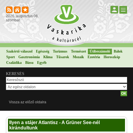
2026. augusztus 08.
szombat
Szakértő válaszol
Egészség
Turizmus
Természet
Útibeszámoló
Bálok
Sport
Gasztronómia
Klíma
Tűsarok
Mozaik
Ezotéria
Horoszkóp
Családika
Bizsu
Egyéb
KERESÉS
Vissza az előző oldalra
Ilyen a stájer Atlantisz - A Grüner See-nél
kirándultunk