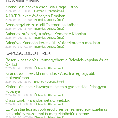
TOVÁBBI HÍREK
Kirándulástippek: a cseh "kis Prága", Brno
2026. 04. 26. - 11:00 -
Életmód
/
Útibeszámoló
A 10-T Bunker: óvóhelyen Brnóban
2026. 04. 10. - 21:00 -
Életmód
/
Útibeszámoló
Bene-hegyi tó: zöld idill Csepreg határában
2026. 04. 06. - 17:00 -
Életmód
/
Útibeszámoló
Bakancslistás hely a sényei Kemence Kápolna
2026. 04. 06. - 13:33 -
Életmód
/
Útibeszámoló
Bringával Kanadán keresztül - Világrekorder a moziban
2026. 02. 14. - 01:30 -
Életmód
/
Útibeszámoló
KAPCSOLÓDÓ HÍREK
Rejtett kincsek Vas vármegyében: a Belovich-kápolna és az
Őz-kút
2025. 08. 28. - 13:30 -
Életmód
/
Útibeszámoló
Kirándulástippek: Minimundus - Ausztria legnagyobb
makettvárosa
2024. 07. 25. - 11:00 -
Életmód
/
Útibeszámoló
Kirándulástippek: látványos tájseb a gyenesdiási felhagyott
kőbánya
2024. 07. 18. - 00:10 -
Életmód
/
Útibeszámoló
Olasz túrák: kalandos séta Orvietóban
2024. 05. 21. - 00:10 -
Életmód
/
Útibeszámoló
Ez Ausztria legnagyobb erődítménye, és még egy izgalmas
boszorkánymúzeumot is megtekinthetünk benne
2024. 03. 26. - 07:00 -
Életmód
/
Útibeszámoló