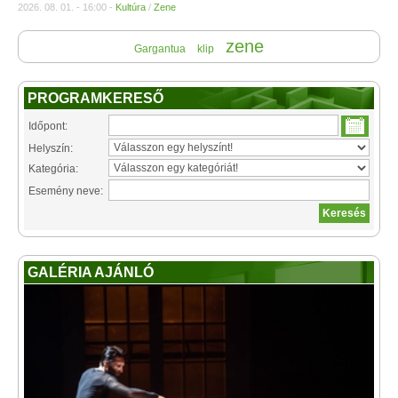
2026. 08. 01. - 16:00 -
Kultúra
/
Zene
zene
Gargantua
klip
PROGRAMKERESŐ
Időpont:
Helyszín:
Kategória:
Esemény neve:
GALÉRIA AJÁNLÓ