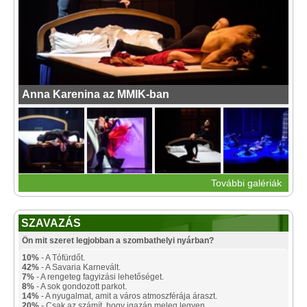
Anna Karenina az MMIK-ban
További galériák
SZAVAZÁS
Ön mit szeret legjobban a szombathelyi nyárban?
10%
- A Tófürdőt.
42%
- A Savaria Karnevált.
7%
- A rengeteg fagyizási lehetőséget.
8%
- A sok gondozott parkot.
14%
- A nyugalmat, amit a város atmoszférája áraszt.
20%
- Csak az számít, hogy igazán meleg legyen.