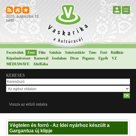
2026. augusztus 10.
hétfő
Fesztiválok
Zene
Film
Színház
Színésztükör
Tánc
Fotó
Kiállítás
Képzőművészet
Karnevál
Irodalom
Divat
Pegazus
Egyéb
VZ
MEDIAWAVE
AlteRába
KERESÉS
Vissza az előző oldalra
Végtelen és forró - Az Idei nyárhoz készült a
Gargantua új klipje