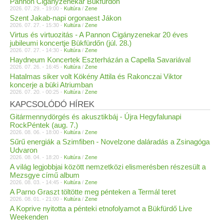
Pannon Cigányzenekar Bükfürdőn
2026. 07. 29. - 19:00 -
Kultúra
/
Zene
Szent Jakab-napi orgonaest Jákon
2026. 07. 27. - 15:30 -
Kultúra
/
Zene
Virtus és virtuozitás - A Pannon Cigányzenekar 20 éves
jubileumi koncertje Bükfürdőn (júl. 28.)
2026. 07. 27. - 14:30 -
Kultúra
/
Zene
Haydneum Koncertek Eszterházán a Capella Savariával
2026. 07. 26. - 16:45 -
Kultúra
/
Zene
Hatalmas siker volt Kökény Attila és Rakonczai Viktor
koncerje a büki Atriumban
2026. 07. 20. - 00:25 -
Kultúra
/
Zene
KAPCSOLÓDÓ HÍREK
Gitármennydörgés és akusztikbáj - Újra Hegyfalunapi
RockPéntek (aug. 7.)
2026. 08. 06. - 18:00 -
Kultúra
/
Zene
Sűrű energiák a Szimfiben - Novelzone daláradás a Zsinagóga
Udvaron
2026. 08. 04. - 18:20 -
Kultúra
/
Zene
A világ legjobbjai között nemzetközi elismerésben részesült a
Mezsgye című album
2026. 08. 03. - 14:45 -
Kultúra
/
Zene
A Parno Graszt töltötte meg pénteken a Termál teret
2026. 08. 01. - 21:00 -
Kultúra
/
Zene
A Koprive nyitotta a pénteki etnofolyamot a Bükfürdő Live
Weekenden