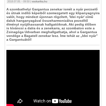
2018.07.05. - 09:50 |
vaskarika.hu
A szombathelyi Gargantua zenekar ismét a nyár perzselő
és útnak indító képeiből szemezgetett egy klipanyagnyira
valót, hogy mindezt újonnan rögzített, 'Idei nyár' című
daluk hanganyagával összeharmonizálva pezsdítő
élményt nyújthassanak hallgatóiknak. Aki pedig élőben
is kíváncsi a dalra és a zenekarra, az szombaton este a
Zsinagóga Udvarban meghallgathatja, ahol a Gargantua
vendége a Bagatell zenekar lesz. Íme tehát az „Idei nyár”
a Gargantuától!