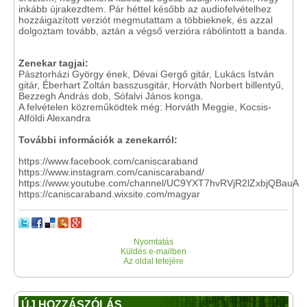
inkább újrakezdtem. Pár héttel később az audiofelvételhez
hozzáigazított verziót megmutattam a többieknek, és azzal
dolgoztam tovább, aztán a végső verzióra rábólintott a banda.
Zenekar tagjai:
Pásztorházi György ének, Dévai Gergő gitár, Lukács István
gitár, Éberhart Zoltán basszusgitár, Horváth Norbert billentyű,
Bezzegh András dob, Sófalvi János konga.
A felvételen közreműködtek még: Horváth Meggie, Kocsis-
Alföldi Alexandra
További információk a zenekarról:
https://www.facebook.com/caniscaraband
https://www.instagram.com/caniscaraband/
https://www.youtube.com/channel/UC9YXT7hvRVjR2lZxbjQBauA
https://caniscaraband.wixsite.com/magyar
Nyomtatás
Küldés e-mailben
Az oldal tetejére
ÚJ HOZZÁSZÓLÁS