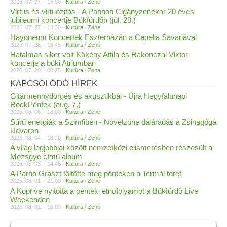
2026. 07. 27. - 15:30 -
Kultúra
/
Zene
Virtus és virtuozitás - A Pannon Cigányzenekar 20 éves
jubileumi koncertje Bükfürdőn (júl. 28.)
2026. 07. 27. - 14:30 -
Kultúra
/
Zene
Haydneum Koncertek Eszterházán a Capella Savariával
2026. 07. 26. - 16:45 -
Kultúra
/
Zene
Hatalmas siker volt Kökény Attila és Rakonczai Viktor
koncerje a büki Atriumban
2026. 07. 20. - 00:25 -
Kultúra
/
Zene
KAPCSOLÓDÓ HÍREK
Gitármennydörgés és akusztikbáj - Újra Hegyfalunapi
RockPéntek (aug. 7.)
2026. 08. 06. - 18:00 -
Kultúra
/
Zene
Sűrű energiák a Szimfiben - Novelzone daláradás a Zsinagóga
Udvaron
2026. 08. 04. - 18:20 -
Kultúra
/
Zene
A világ legjobbjai között nemzetközi elismerésben részesült a
Mezsgye című album
2026. 08. 03. - 14:45 -
Kultúra
/
Zene
A Parno Graszt töltötte meg pénteken a Termál teret
2026. 08. 01. - 21:00 -
Kultúra
/
Zene
A Koprive nyitotta a pénteki etnofolyamot a Bükfürdő Live
Weekenden
2026. 08. 01. - 16:00 -
Kultúra
/
Zene