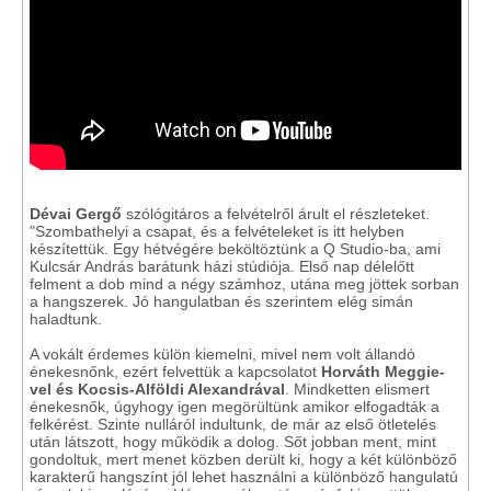
Dévai Gergő
szólógitáros a felvételről árult el részleteket.
"Szombathelyi a csapat, és a felvételeket is itt helyben
készítettük. Egy hétvégére beköltöztünk a Q Studio-ba, ami
Kulcsár András barátunk házi stúdiója. Első nap délelőtt
felment a dob mind a négy számhoz, utána meg jöttek sorban
a hangszerek. Jó hangulatban és szerintem elég simán
haladtunk.
A vokált érdemes külön kiemelni, mivel nem volt állandó
énekesnőnk, ezért felvettük a kapcsolatot
Horváth Meggie-
vel és Kocsis-Alföldi Alexandrával
. Mindketten elismert
énekesnők, úgyhogy igen megörültünk amikor elfogadták a
felkérést. Szinte nulláról indultunk, de már az első ötletelés
után látszott, hogy működik a dolog. Sőt jobban ment, mint
gondoltuk, mert menet közben derült ki, hogy a két különböző
karakterű hangszínt jól lehet használni a különböző hangulatú