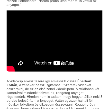
részek kiemelésére. Három próba után már fel is vettük az
anyagot."
A videoklip elkészítésére így emlékszik vissza
Éberhart
Zoltán
, a zenekar basszusgitárosa: "Szeretek videókat
összerakni, de ez az első zenei videóklipem. A stúdióban két
kamerával mindenkit felvettünk, rengeteg anyagot
rögzítettünk. Hirtelen nem is tudtam, hogy hogyan álljak neki 3
percbe belesűríteni a lényeget. Aztán egyszer hajnali fél
négykor felkeltem és elkezdem összevágni. Reggelre úgy
éreztem, hogy akkora káosz az egész addigi munkám, hogy