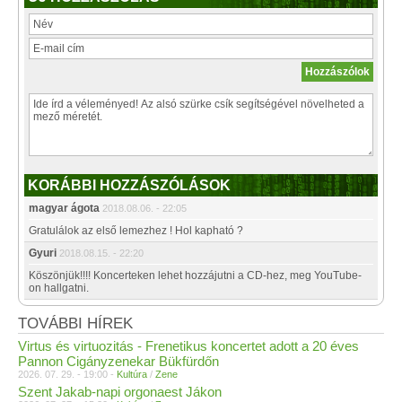
KORÁBBI HOZZÁSZÓLÁSOK
magyar ágota
2018.08.06. - 22:05
Gratulálok az első lemezhez ! Hol kapható ?
Gyuri
2018.08.15. - 22:20
Köszönjük!!!! Koncerteken lehet hozzájutni a CD-hez, meg YouTube-
on hallgatni.
TOVÁBBI HÍREK
Virtus és virtuozitás - Frenetikus koncertet adott a 20 éves
Pannon Cigányzenekar Bükfürdőn
2026. 07. 29. - 19:00 -
Kultúra
/
Zene
Szent Jakab-napi orgonaest Jákon