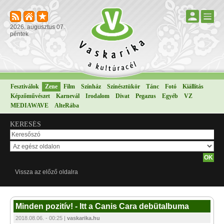
2026. augusztus 07.
péntek
Fesztiválok
Zene
Film
Színház
Színésztükör
Tánc
Fotó
Kiállítás
Képzőművészet
Karnevál
Irodalom
Divat
Pegazus
Egyéb
VZ
MEDIAWAVE
AlteRába
KERESÉS
Vissza az előző oldalra
Minden pozitív! - Itt a Canis Cara debütalbuma
2018.08.06. - 00:25 |
vaskarika.hu