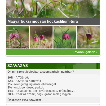
Magyarbüksi mocsári kockásliliom-túra
További galériák
SZAVAZÁS
Ön mit szeret legjobban a szombathelyi nyárban?
10%
- A Tófürdőt.
42%
- A Savaria Karnevált.
7%
- A rengeteg fagyizási lehetőséget.
8%
- A sok gondozott parkot.
14%
- A nyugalmat, amit a város atmoszférája áraszt.
20%
- Csak az számít, hogy igazán meleg legyen.
Összesen 1954 szavazat