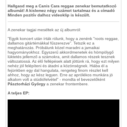
Hallgasd meg a Canis Cara reggae zenekar bemutatkozó
albumát! A kislemez négy számot tartalmaz és a címadó
Minden pozitív dalhoz videoklip is készült.
A zenekar tagjai meséltek az új albumról:
"Egyik koncert után írták rólunk, hogy a zenénk "roots reggae,
dallamos gitártémákkal fűszerezve". Tetszik ez a
meghatározás. Próbálunk közel maradni a jamaikai
hagyományokhoz. Egyszerű akkordmenetek és hömpölygő
lüktetés jellemző a számokra, amit dallamos részek tesznek
változatossá. Az élő fellépések alatt jöttünk rá, hogy ezt milyen
nehéz jól felépíteni és átadni a közönségnek. Hiába él a
fejünkben egy dal hangulata, rengeteg finom részlet kell
ahhoz, hogy az kész legyen. Erre az aprólékos munkára jó
alkalom volt a stúdiófelvétel" - mondta el bevezetőként
Pásztorházi György
a zenekar frontembere.
A teljes EP: