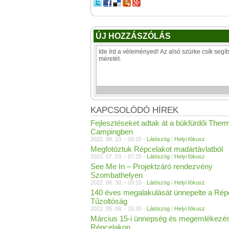
ÚJ HOZZÁSZÓLÁS
KAPCSOLÓDÓ HÍREK
Fejlesztéseket adtak át a bükfürdői Ther
Campingben
2022. 08. 13. - 00:25 -
Látószög
/
Helyi fókusz
Megfotóztuk Répcelakot madártávlatból
2022. 07. 03. - 07:25 -
Látószög
/
Helyi fókusz
See Me In – Projektzáró rendezvény
Szombathelyen
2022. 06. 30. - 09:15 -
Látószög
/
Helyi fókusz
140 éves megalakulását ünnepelte a Rép
Tűzoltóság
2022. 05. 08. - 15:30 -
Látószög
/
Helyi fókusz
Március 15-i ünnepség és megemlékezé
Répcelakon