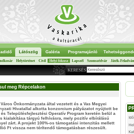
adidő
Látószög
Galéria
Programajánló
Tehetséggond
ndkosár
Helytörténet
Civil
Helyi fókusz
Lapszél
Szomszédvár
Játék-Feladvá
KERESÉS
ósul meg Répcelakon
Város Önkormányzata által vezetett és a Vas Megyei
P
zati Hivatallal alkotta konzorcium pályázatot nyújtott be
- és Településfejlesztési Operatív Program keretén belül a
Idő
s kialakítása tárgyú felhívásra, mely pozitív elbírálású
el zárt. A projekt 100%-os támogatási intenzitás mellett
Hel
llió Ft vissza nem térítendő támogatásban részesült.
Kat