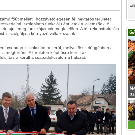
Es
számú főút melletti, hozzávetőlegesen fél hektáros területet
reskedelmi, szolgáltató funkciójú épületek a jellemzőek. A
zete újult meg funkciójuknak megfelelően. A tér rekonstrukciója
G
st is szolgálja a környező vállalkozások
ként csobogó is kialakításra kerül, mellyel összefüggésben a
 is megtörtént. A területen kiépítésre került az
felújításra került a csapadékcsatorna hálózat.
Ne
sz