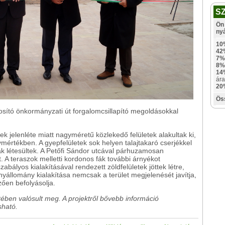
S
Ön 
ny
10
42
7%
8%
14
ára
20
Ös
ztosító önkormányzati út forgalomcsillapító megoldásokkal
tek jelenléte miatt nagyméretű közlekedő felületek alakultak ki,
mértékben. A gyepfelületek sok helyen talajtakaró cserjékkel
ak létesültek. A Petőfi Sándor utcával párhuzamosan
. A teraszok melletti kordonos fák további árnyékot
zabályos kialakításával rendezett zöldfelületek jöttek létre,
nyállomány kialakítása nemcsak a terület megjelenését javítja,
zően befolyásolja.
tében valósult meg.
A projektről bővebb információ
sható.