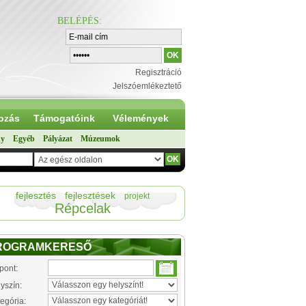
BELÉPÉS
:
Regisztráció
Jelszóemlékeztető
ozás
Támogatóink
Vélemények
ny
Egyéb
Pályázat
Múzeumok
fejlesztés
fejlesztések
projekt
Répcelak
ROGRAMKERESŐ
pont:
yszín:
egória: