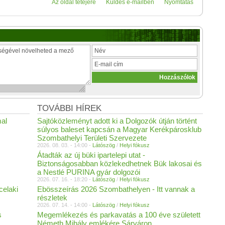
Az oldal tetejére
Küldés e-mailben
Nyomtatás
TOVÁBBI HÍREK
mal
Sajtóközleményt adott ki a Dolgozók útján történt
súlyos baleset kapcsán a Magyar Kerékpárosklub
Szombathelyi Területi Szervezete
2026. 08. 03. - 14:00 -
Látószög
/
Helyi fókusz
Átadták az új büki ipartelepi utat -
Biztonságosabban közlekedhetnek Bük lakosai és
a Nestlé PURINA gyár dolgozói
2026. 07. 16. - 18:20 -
Látószög
/
Helyi fókusz
celaki
Ebösszeírás 2026 Szombathelyen - Itt vannak a
részletek
2026. 07. 14. - 14:00 -
Látószög
/
Helyi fókusz
s
Megemlékezés és parkavatás a 100 éve született
Németh Mihály emlékére Sárváron