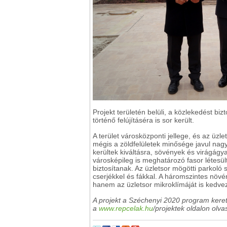
Projekt területén belüli, a közlekedést bi
történő felújításéra is sor került.
A terület városközponti jellege, és az üzle
mégis a zöldfelületek minősége javul nagy
kerültek kiváltásra, sövények és virágágy
városképileg is meghatározó fasor létesült
biztosítanak. Az üzletsor mögötti parkoló s
cserjékkel és fákkal. A háromszintes növé
hanem az üzletsor mikroklímáját is kedve
A projekt a Széchenyi 2020 program kere
a
www.repcelak.hu
/projektek oldalon olva