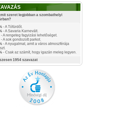
ZAVAZÁS
mit szeret legjobban a szombathelyi
árban?
%
- A Tófürdőt.
%
- A Savaria Karnevált.
- A rengeteg fagyizási lehetőséget.
- A sok gondozott parkot.
%
- A nyugalmat, amit a város atmoszférája
szt.
%
- Csak az számít, hogy igazán meleg legyen.
szesen 1954 szavazat