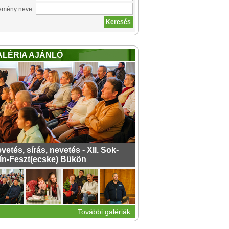
emény neve:
ALÉRIA AJÁNLÓ
vetés, sírás, nevetés - XII. Sok-
ín-Feszt(ecske) Bükön
További galériák