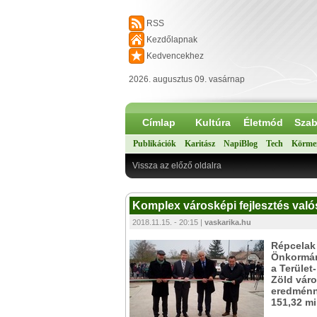
RSS
Kezdőlapnak
Kedvencekhez
2026. augusztus 09. vasárnap
Címlap
Kultúra
Életmód
Szab
Publikációk
Karitász
NapiBlog
Tech
Körme
Vissza az előző oldalra
Komplex városképi fejlesztés val
2018.11.15. - 20:15 |
vaskarika.hu
Répcelak 
Önkormány
a Terület
Zöld váro
eredménny
151,32 mi