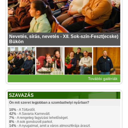
Nevetés, sírás, nevetés - XII. Sok-szín-Feszt(ecske)
Bükön
További galériák
SZAVAZÁS
Ön mit szeret legjobban a szombathelyi nyárban?
10%
- A Tófürdőt.
42%
- A Savaria Karnevált.
7%
- A rengeteg fagyizási lehetőséget.
8%
- A sok gondozott parkot.
14%
- A nyugalmat, amit a város atmoszférája áraszt.