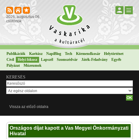
2026. augusztus 06.
csütörtök
Publikációk
Karitász
NapiBlog
Tech
Körmendkosár
Helytörténet
Civil
Helyi fókusz
Lapszél
Szomszédvár
Játék-Feladvány
Egyéb
Pályázat
Múzeumok
KERESÉS
Vissza az előző oldalra
Országos díjat kapott a Vas Megyei Önkormányzati
Hivatal