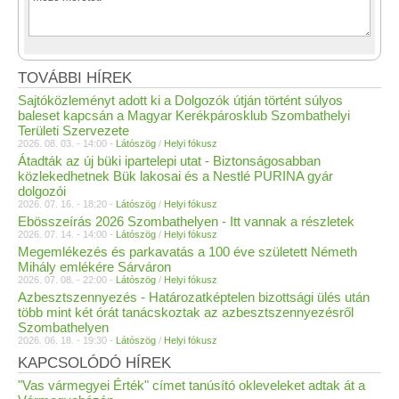
TOVÁBBI HÍREK
Sajtóközleményt adott ki a Dolgozók útján történt súlyos
baleset kapcsán a Magyar Kerékpárosklub Szombathelyi
Területi Szervezete
2026. 08. 03. - 14:00 -
Látószög
/
Helyi fókusz
Átadták az új büki ipartelepi utat - Biztonságosabban
közlekedhetnek Bük lakosai és a Nestlé PURINA gyár
dolgozói
2026. 07. 16. - 18:20 -
Látószög
/
Helyi fókusz
Ebösszeírás 2026 Szombathelyen - Itt vannak a részletek
2026. 07. 14. - 14:00 -
Látószög
/
Helyi fókusz
Megemlékezés és parkavatás a 100 éve született Németh
Mihály emlékére Sárváron
2026. 07. 08. - 22:00 -
Látószög
/
Helyi fókusz
Azbesztszennyezés - Határozatképtelen bizottsági ülés után
több mint két órát tanácskoztak az azbesztszennyezésről
Szombathelyen
2026. 06. 18. - 19:30 -
Látószög
/
Helyi fókusz
KAPCSOLÓDÓ HÍREK
"Vas vármegyei Érték" címet tanúsító okleveleket adtak át a