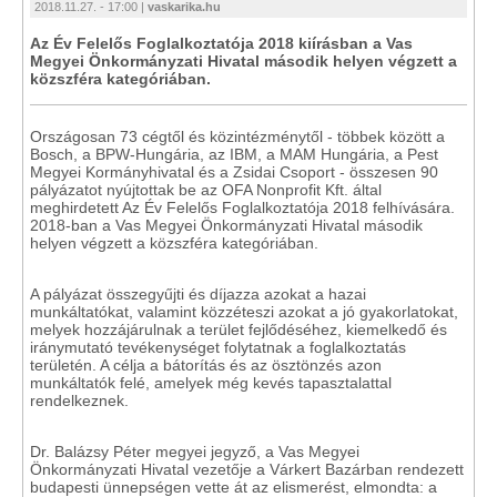
2018.11.27. - 17:00 |
vaskarika.hu
Az Év Felelős Foglalkoztatója 2018 kiírásban a Vas
Megyei Önkormányzati Hivatal második helyen végzett a
közszféra kategóriában.
Országosan 73 cégtől és közintézménytől - többek között a
Bosch, a BPW-Hungária, az IBM, a MAM Hungária, a Pest
Megyei Kormányhivatal és a Zsidai Csoport - összesen 90
pályázatot nyújtottak be az OFA Nonprofit Kft. által
meghirdetett Az Év Felelős Foglalkoztatója 2018 felhívására.
2018-ban a Vas Megyei Önkormányzati Hivatal második
helyen végzett a közszféra kategóriában.
A pályázat összegyűjti és díjazza azokat a hazai
munkáltatókat, valamint közzéteszi azokat a jó gyakorlatokat,
melyek hozzájárulnak a terület fejlődéséhez, kiemelkedő és
iránymutató tevékenységet folytatnak a foglalkoztatás
területén. A célja a bátorítás és az ösztönzés azon
munkáltatók felé, amelyek még kevés tapasztalattal
rendelkeznek.
Dr. Balázsy Péter megyei jegyző, a Vas Megyei
Önkormányzati Hivatal vezetője a Várkert Bazárban rendezett
budapesti ünnepségen vette át az elismerést, elmondta: a