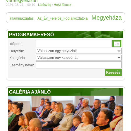
Vármegyeházán
2024. 03. 21. - 00:10 -
Látószög
/
Helyi fókusz
Megyeháza
államigazgatás
Az_Év_Felelős_Foglalkoztatója
PROGRAMKERESŐ
Időpont:
Helyszín:
Kategória:
Esemény neve:
GALÉRIA AJÁNLÓ