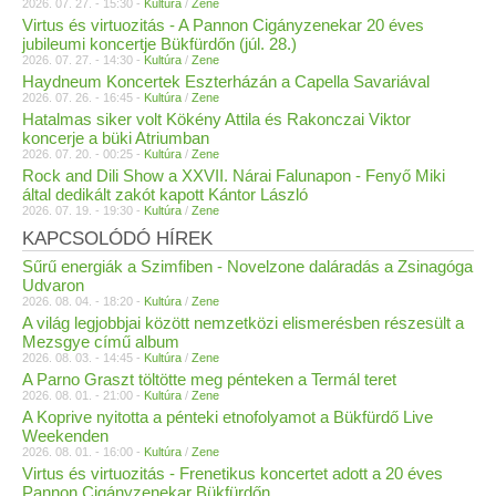
2026. 07. 27. - 15:30 -
Kultúra
/
Zene
Virtus és virtuozitás - A Pannon Cigányzenekar 20 éves
jubileumi koncertje Bükfürdőn (júl. 28.)
2026. 07. 27. - 14:30 -
Kultúra
/
Zene
Haydneum Koncertek Eszterházán a Capella Savariával
2026. 07. 26. - 16:45 -
Kultúra
/
Zene
Hatalmas siker volt Kökény Attila és Rakonczai Viktor
koncerje a büki Atriumban
2026. 07. 20. - 00:25 -
Kultúra
/
Zene
Rock and Dili Show a XXVII. Nárai Falunapon - Fenyő Miki
által dedikált zakót kapott Kántor László
2026. 07. 19. - 19:30 -
Kultúra
/
Zene
KAPCSOLÓDÓ HÍREK
Sűrű energiák a Szimfiben - Novelzone daláradás a Zsinagóga
Udvaron
2026. 08. 04. - 18:20 -
Kultúra
/
Zene
A világ legjobbjai között nemzetközi elismerésben részesült a
Mezsgye című album
2026. 08. 03. - 14:45 -
Kultúra
/
Zene
A Parno Graszt töltötte meg pénteken a Termál teret
2026. 08. 01. - 21:00 -
Kultúra
/
Zene
A Koprive nyitotta a pénteki etnofolyamot a Bükfürdő Live
Weekenden
2026. 08. 01. - 16:00 -
Kultúra
/
Zene
Virtus és virtuozitás - Frenetikus koncertet adott a 20 éves
Pannon Cigányzenekar Bükfürdőn