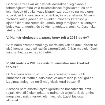
G: Mivel a zenekar az őszi/téli időszakban leginkább a
tehetségkutatókra való felkészüléssel foglalkozott, és nem
jelentkezett új dallal, vagy klippel, szerettük volna meglepni
azokat, akik kíváncsiak a zenénkre, és a zenekarra. Mi sem
zárhatta volna jobban az évünket, mint egy karácsonyi
ajándékként közzétett klip, amely még témájában is könnyen
beleolvad a meghitt és békés hangulatba, amit Karácsonykor
átélhetünk
V: Ha már elérkezett a zárás, hogy telt a 2018-as év?
G: Minden szempontból egy mérföldkő volt nekünk, hiszen az
első koncert, az első rádiós szereplések, új klip megjelenések
mind ehhez az évhez köthetők!
V: Mit vártok a 2019-es évtől? Vannak-e már konkrét
tervek?
G: Megyünk tovább az úton, és szeretnénk még több
emberhez eljuttatni a dalainkat! Valamint lesz jó pár igazán
izgalmas dolog, de erről még kicsit korai beszélni!
A srácok nem akartak olyan ígéretekbe bocsátkozni, amit
rajtuk kívül álló okok miatt ne tudnának teljesíteni, de amint
megvalósulnak a tervek jelentkeznek. Egyet biztosan
állítanak: