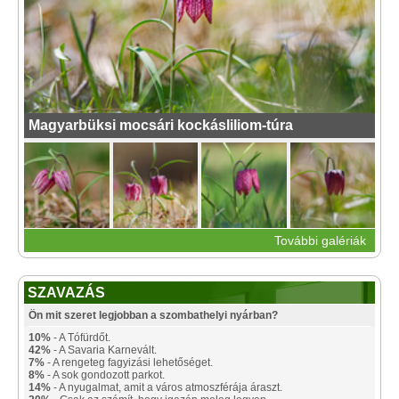
Magyarbüksi mocsári kockásliliom-túra
További galériák
SZAVAZÁS
Ön mit szeret legjobban a szombathelyi nyárban?
10%
- A Tófürdőt.
42%
- A Savaria Karnevált.
7%
- A rengeteg fagyizási lehetőséget.
8%
- A sok gondozott parkot.
14%
- A nyugalmat, amit a város atmoszférája áraszt.