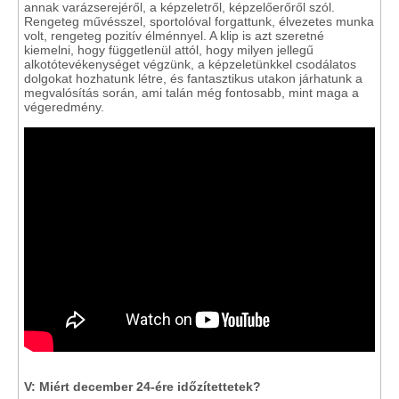
annak varázserejéről, a képzeletről, képzelőerőről szól.
Rengeteg művésszel, sportolóval forgattunk, élvezetes munka
volt, rengeteg pozitív élménnyel. A klip is azt szeretné
kiemelni, hogy függetlenül attól, hogy milyen jellegű
alkotótevékenységet végzünk, a képzeletünkkel csodálatos
dolgokat hozhatunk létre, és fantasztikus utakon járhatunk a
megvalósítás során, ami talán még fontosabb, mint maga a
végeredmény.
V: Miért december 24-ére időzítettetek?