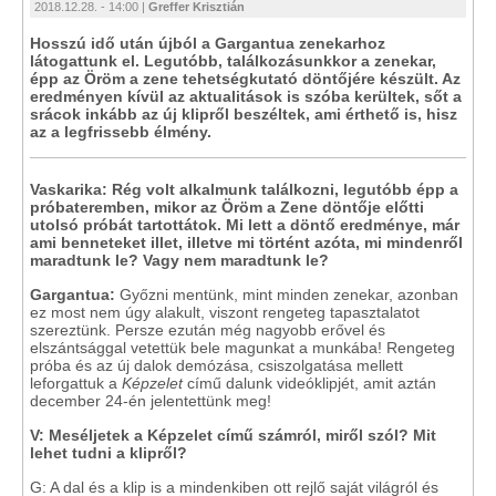
2018.12.28. - 14:00 |
Greffer Krisztián
Hosszú idő után újból a Gargantua zenekarhoz
látogattunk el. Legutóbb, találkozásunkkor a zenekar,
épp az Öröm a zene tehetségkutató döntőjére készült. Az
eredményen kívül az aktualitások is szóba kerültek, sőt a
srácok inkább az új klipről beszéltek, ami érthető is, hisz
az a legfrissebb élmény.
Vaskarika:
Rég volt alkalmunk találkozni, legutóbb épp a
próbateremben, mikor az Öröm a Zene döntője előtti
utolsó próbát tartottátok. Mi lett a döntő eredménye, már
ami benneteket illet, illetve mi történt azóta, mi mindenről
maradtunk le? Vagy nem maradtunk le?
Gargantua:
Győzni mentünk, mint minden zenekar, azonban
ez most nem úgy alakult, viszont rengeteg tapasztalatot
szereztünk. Persze ezután még nagyobb erővel és
elszántsággal vetettük bele magunkat a munkába! Rengeteg
próba és az új dalok demózása, csiszolgatása mellett
leforgattuk a
Képzelet
című dalunk videóklipjét, amit aztán
december 24-én jelentettünk meg!
V: Meséljetek a Képzelet című számról, miről szól? Mit
lehet tudni a klipről?
G: A dal és a klip is a mindenkiben ott rejlő saját világról és