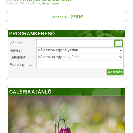
2026. 07. 29. - 19:00 -
Kultúra
/
Zene
zene
Gargantua
PROGRAMKERESŐ
Időpont:
Helyszín:
Kategória:
Esemény neve:
GALÉRIA AJÁNLÓ