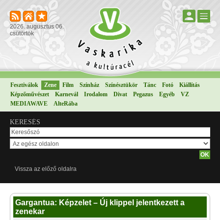
2026. augusztus 06.
csütörtök
Fesztiválok
Zene
Film
Színház
Színésztükör
Tánc
Fotó
Kiállítás
Képzőművészet
Karnevál
Irodalom
Divat
Pegazus
Egyéb
VZ
MEDIAWAVE
AlteRába
KERESÉS
Vissza az előző oldalra
Gargantua: Képzelet – Új klippel jelentkezett a
zenekar