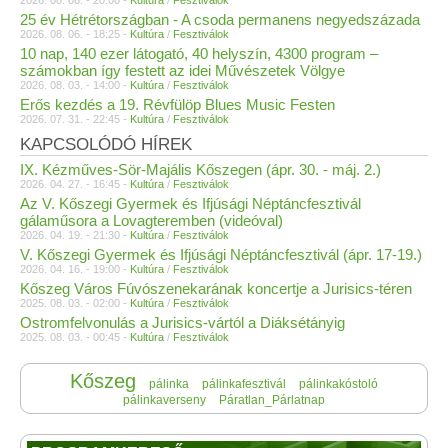
2026. 08. 06. - 20:00 -
Kultúra
/
Fesztiválok
25 év Hétrétországban - A csoda permanens negyedszázada
2026. 08. 06. - 18:25 -
Kultúra
/
Fesztiválok
10 nap, 140 ezer látogató, 40 helyszín, 4300 program –
számokban így festett az idei Művészetek Völgye
2026. 08. 03. - 14:00 -
Kultúra
/
Fesztiválok
Erős kezdés a 19. Révfülöp Blues Music Festen
2026. 07. 31. - 22:45 -
Kultúra
/
Fesztiválok
KAPCSOLÓDÓ HÍREK
IX. Kézműves-Sör-Majális Kőszegen (ápr. 30. - máj. 2.)
2026. 04. 27. - 16:45 -
Kultúra
/
Fesztiválok
Az V. Kőszegi Gyermek és Ifjúsági Néptáncfesztivál
gálaműsora a Lovagteremben (videóval)
2026. 04. 19. - 21:30 -
Kultúra
/
Fesztiválok
V. Kőszegi Gyermek és Ifjúsági Néptáncfesztivál (ápr. 17-19.)
2026. 04. 16. - 19:00 -
Kultúra
/
Fesztiválok
Kőszeg Város Fúvószenekarának koncertje a Jurisics-téren
2025. 08. 03. - 02:00 -
Kultúra
/
Fesztiválok
Ostromfelvonulás a Jurisics-vártól a Diáksétányig
2025. 08. 03. - 00:45 -
Kultúra
/
Fesztiválok
Kőszeg
pálinka
pálinkafesztivál
pálinkakóstoló
pálinkaverseny
Páratlan_Párlatnap