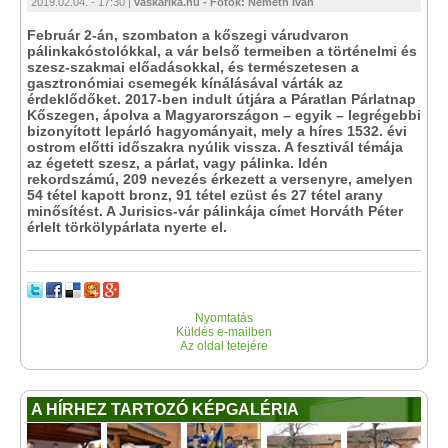
2019.02.04. - 17:30 |
vaskarika.hu - Fotók: Németh Iván
Február 2-án, szombaton a kőszegi várudvaron
pálinkakóstolókkal, a vár belső termeiben a történelmi és
szesz-szakmai előadásokkal, és természetesen a
gasztronómiai csemegék kínálásával várták az
érdeklődőket. 2017-ben indult útjára a Páratlan Párlatnap
Kőszegen, ápolva a Magyarországon – egyik – legrégebbi
bizonyított lepárló hagyományait, mely a híres 1532. évi
ostrom előtti időszakra nyúlik vissza. A fesztivál témája
az égetett szesz, a párlat, vagy pálinka. Idén
rekordszámú, 209 nevezés érkezett a versenyre, amelyen
54 tétel kapott bronz, 91 tétel ezüst és 27 tétel arany
minősítést. A Jurisics-vár pálinkája címet Horváth Péter
érlelt törkölypárlata nyerte el.
Nyomtatás
Küldés e-mailben
Az oldal tetejére
A HÍRHEZ TARTOZÓ KÉPGALÉRIA