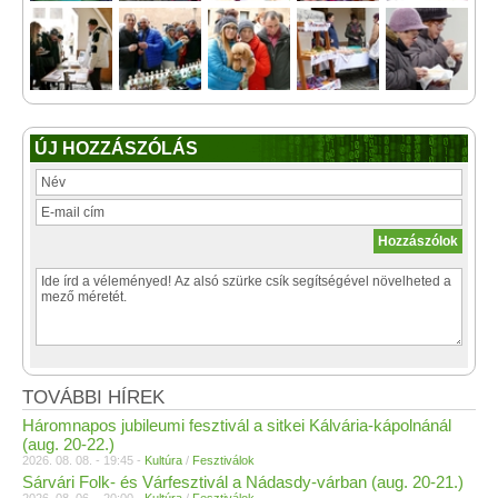
ÚJ HOZZÁSZÓLÁS
TOVÁBBI HÍREK
Háromnapos jubileumi fesztivál a sitkei Kálvária-kápolnánál
(aug. 20-22.)
2026. 08. 08. - 19:45 -
Kultúra
/
Fesztiválok
Sárvári Folk- és Várfesztivál a Nádasdy-várban (aug. 20-21.)