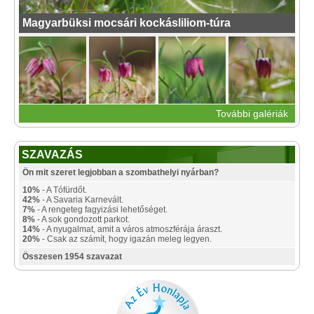
Magyarbüksi mocsári kockásliliom-túra
További galériák
SZAVAZÁS
Ön mit szeret legjobban a szombathelyi nyárban?
10%
- A Tófürdőt.
42%
- A Savaria Karnevált.
7%
- A rengeteg fagyizási lehetőséget.
8%
- A sok gondozott parkot.
14%
- A nyugalmat, amit a város atmoszférája áraszt.
20%
- Csak az számít, hogy igazán meleg legyen.
Összesen 1954 szavazat