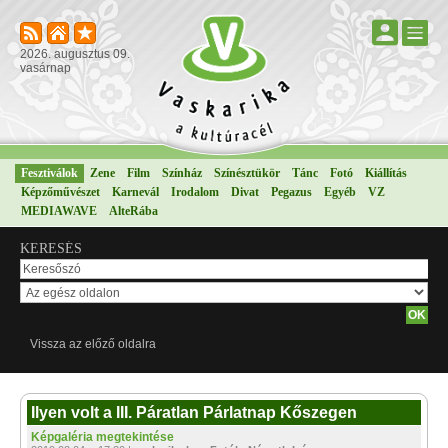
2026. augusztus 09.
vasárnap
Fesztiválok
Zene
Film
Színház
Színésztükör
Tánc
Fotó
Kiállítás
Képzőművészet
Karnevál
Irodalom
Divat
Pegazus
Egyéb
VZ
MEDIAWAVE
AlteRába
KERESÉS
Vissza az előző oldalra
Ilyen volt a III. Páratlan Párlatnap Kőszegen
Képgaléria megtekintése