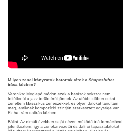
Milyen zenei irányzatok hatottak rátok a
Shapeshifter
írása közben?
Veronika: Meglepő módon ezek a hatások sokszor nem
feltétlenül a jazz területéről jönnek. Az utóbbi időben sokat
zenéltem klasszikus zenészekkel, és olyan dalokat tanultam
meg, amiknek kompozíció szintjén szerkesztett egysége van.
Ez hat rám dalírás közben.
Bálint: Az elmúlt években saját néven működő trió formációval
jelentkeztem, így a zenekarvezetői és dalírói tapasztalatokat
jól tudtam kamatoztatni a közös munkában. Nicolas és