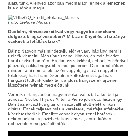
alakultunk. A lényeg azonban megmaradt, ennek a lemeznek
is a duónk a magja.
Fotó: Stefanie Marcus
Duóként, ritmusszekcióval vagy nagyobb zenekarral
dolgoztok legszívesebben? Mik az előnyei és a hátrányai
ezeknek a felállásoknak?
Bálint: Nagyon más mindegyik, előnyt vagy hátrányt nem is
tudnék kiemelni. Más típusú zenei kihívás, és más feladat
hárul elsősorban rám. Ha ritmusszekcióval, dobbal és bőgővel
játszunk, sokkal nagyobb a mozgásterem. Duó formációban
minden, ami nem ének, az én vagyok, így talán nagyobb
felelősség hárul rám. Szerintem kettesben is izgalmas
hangzást tudtunk kialakítani, a plusz hangszerek új zenei
játszóteret nyitnak meg előttünk.
Veronika: Hangzásban nagyon sokat változtat a két belga
zenész, Nicolas Thys és Antoine Pierre jelenléte, hiszen így
Bálint az akusztikus gitárról visszaválthatott elektronikus
gitárra. Ennek teljesen más a karaktere, másfajta effektekkel
kísérletezhetünk. Emellett vannak olyan zenei hatások -
nekem például a pszichedelikus zene - , amik duóban
nehezebben megvalósíthatók.