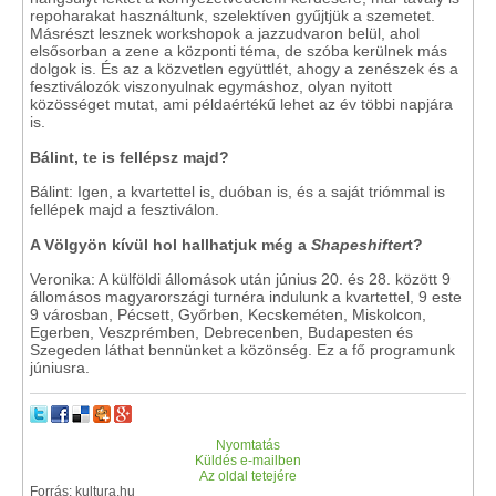
repoharakat használtunk, szelektíven gyűjtjük a szemetet.
Másrészt lesznek workshopok a jazzudvaron belül, ahol
elsősorban a zene a központi téma, de szóba kerülnek más
dolgok is. És az a közvetlen együttlét, ahogy a zenészek és a
fesztiválozók viszonyulnak egymáshoz, olyan nyitott
közösséget mutat, ami példaértékű lehet az év többi napjára
is.
Bálint, te is fellépsz majd?
Bálint: Igen, a kvartettel is, duóban is, és a saját triómmal is
fellépek majd a fesztiválon.
A Völgyön kívül hol hallhatjuk még a
Shapeshifter
t?
Veronika: A külföldi állomások után június 20. és 28. között 9
állomásos magyarországi turnéra indulunk a kvartettel, 9 este
9 városban, Pécsett, Győrben, Kecskeméten, Miskolcon,
Egerben, Veszprémben, Debrecenben, Budapesten és
Szegeden láthat bennünket a közönség. Ez a fő programunk
júniusra.
Nyomtatás
Küldés e-mailben
Az oldal tetejére
Forrás: kultura.hu