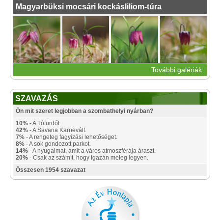
Magyarbüksi mocsári kockásliliom-túra
További galériák
SZAVAZÁS
Ön mit szeret legjobban a szombathelyi nyárban?
10%
- A Tófürdőt.
42%
- A Savaria Karnevált.
7%
- A rengeteg fagyizási lehetőséget.
8%
- A sok gondozott parkot.
14%
- A nyugalmat, amit a város atmoszférája áraszt.
20%
- Csak az számít, hogy igazán meleg legyen.
Összesen 1954 szavazat