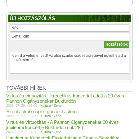
ÚJ HOZZÁSZÓLÁS
TOVÁBBI HÍREK
Virtus és virtuozitás - Frenetikus koncertet adott a 20 éves
Pannon Cigányzenekar Bükfürdőn
2026. 07. 29. - 19:00 -
Kultúra
/
Zene
Szent Jakab-napi orgonaest Jákon
2026. 07. 27. - 15:30 -
Kultúra
/
Zene
Virtus és virtuozitás - A Pannon Cigányzenekar 20 éves
jubileumi koncertje Bükfürdőn (júl. 28.)
2026. 07. 27. - 14:30 -
Kultúra
/
Zene
Haydneum Koncertek Eszterházán a Capella Savariával