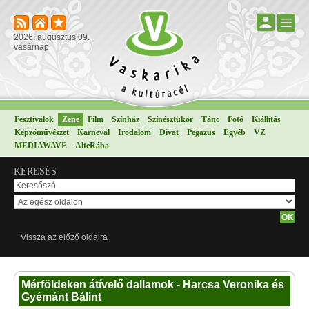
2026. augusztus 09.
vasárnap
Fesztiválok
Zene
Film
Színház
Színésztükör
Tánc
Fotó
Kiállítás
Képzőművészet
Karnevál
Irodalom
Divat
Pegazus
Egyéb
VZ
MEDIAWAVE
AlteRába
KERESÉS
Vissza az előző oldalra
Mérföldeken átívelő dallamok - Harcsa Veronika és
Gyémánt Bálint