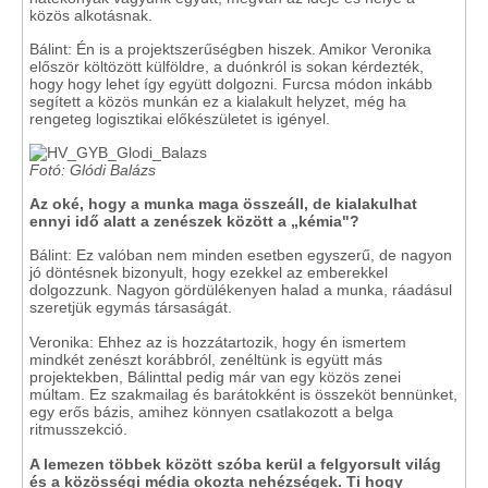
közös alkotásnak.
Bálint: Én is a projektszerűségben hiszek. Amikor Veronika
először költözött külföldre, a duónkról is sokan kérdezték,
hogy hogy lehet így együtt dolgozni. Furcsa módon inkább
segített a közös munkán ez a kialakult helyzet, még ha
rengeteg logisztikai előkészületet is igényel.
Fotó: Glódi Balázs
Az oké, hogy a munka maga összeáll, de kialakulhat
ennyi idő alatt a zenészek között a „kémia"?
Bálint: Ez valóban nem minden esetben egyszerű, de nagyon
jó döntésnek bizonyult, hogy ezekkel az emberekkel
dolgozzunk. Nagyon gördülékenyen halad a munka, ráadásul
szeretjük egymás társaságát.
Veronika: Ehhez az is hozzátartozik, hogy én ismertem
mindkét zenészt korábbról, zenéltünk is együtt más
projektekben, Bálinttal pedig már van egy közös zenei
múltam. Ez szakmailag és barátokként is összeköt bennünket,
egy erős bázis, amihez könnyen csatlakozott a belga
ritmusszekció.
A lemezen többek között szóba kerül a felgyorsult világ
és a közösségi média okozta nehézségek. Ti hogy