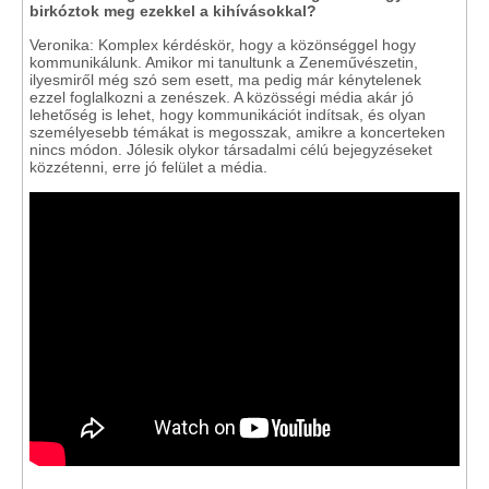
birkóztok meg ezekkel a kihívásokkal?
Veronika: Komplex kérdéskör, hogy a közönséggel hogy
kommunikálunk. Amikor mi tanultunk a Zeneművészetin,
ilyesmiről még szó sem esett, ma pedig már kénytelenek
ezzel foglalkozni a zenészek. A közösségi média akár jó
lehetőség is lehet, hogy kommunikációt indítsak, és olyan
személyesebb témákat is megosszak, amikre a koncerteken
nincs módon. Jólesik olykor társadalmi célú bejegyzéseket
közzétenni, erre jó felület a média.