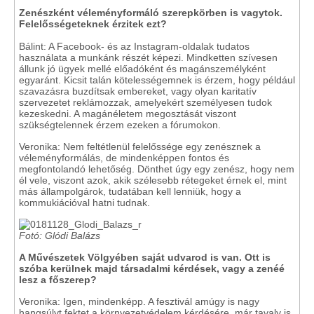
Zenészként véleményformáló szerepkörben is vagytok.
Felelősségeteknek érzitek ezt?
Bálint: A Facebook- és az Instagram-oldalak tudatos
használata a munkánk részét képezi. Mindketten szívesen
állunk jó ügyek mellé előadóként és magánszemélyként
egyaránt. Kicsit talán kötelességemnek is érzem, hogy például
szavazásra buzdítsak embereket, vagy olyan karitatív
szervezetet reklámozzak, amelyekért személyesen tudok
kezeskedni. A magánéletem megosztását viszont
szükségtelennek érzem ezeken a fórumokon.
Veronika: Nem feltétlenül felelőssége egy zenésznek a
véleményformálás, de mindenképpen fontos és
megfontolandó lehetőség. Dönthet úgy egy zenész, hogy nem
él vele, viszont azok, akik szélesebb rétegeket érnek el, mint
más állampolgárok, tudatában kell lenniük, hogy a
kommukiációval hatni tudnak.
Fotó: Glódi Balázs
A Művészetek Völgyében saját udvarod is van. Ott is
szóba kerülnek majd társadalmi kérdések, vagy a zenéé
lesz a főszerep?
Veronika: Igen, mindenképp. A fesztivál amúgy is nagy
hangsúlyt fektet a környezetvédelem kérdésére, már tavaly is