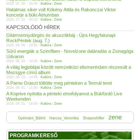
2026. 07. 26. - 16:45 -
Kultúra
/
Zene
Hatalmas siker volt Kökény Attila és Rakonczai Viktor
koncerje a büki Atriumban
2026. 07. 20. - 00:25 -
Kultúra
/
Zene
KAPCSOLÓDÓ HÍREK
Gitármennydörgés és akusztikbáj - Újra Hegyfalunapi
RockPéntek (aug. 7.)
2026. 08. 06. - 18:00 -
Kultúra
/
Zene
Sűrű energiák a Szimfiben - Novelzone daláradás a Zsinagóga
Udvaron
2026. 08. 04. - 18:20 -
Kultúra
/
Zene
A világ legjobbjai között nemzetközi elismerésben részesült a
Mezsgye című album
2026. 08. 03. - 14:45 -
Kultúra
/
Zene
A Parno Graszt töltötte meg pénteken a Termál teret
2026. 08. 01. - 21:00 -
Kultúra
/
Zene
A Koprive nyitotta a pénteki etnofolyamot a Bükfürdő Live
Weekenden
2026. 08. 01. - 16:00 -
Kultúra
/
Zene
zene
Gyémánt_Bálint
Harcsa_Veronika
Shapeshifter
PROGRAMKERESŐ