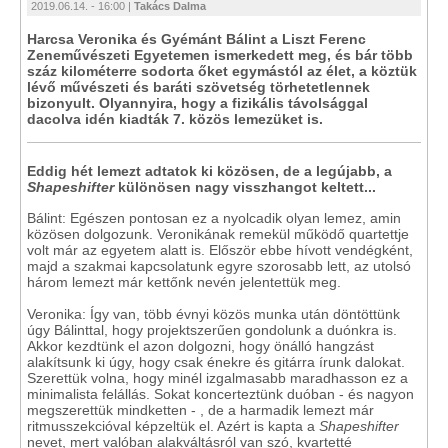
2019.06.14. - 16:00 |
Takács Dalma
Harcsa Veronika és Gyémánt Bálint a Liszt Ferenc
Zeneművészeti Egyetemen ismerkedett meg, és bár több
száz kilométerre sodorta őket egymástól az élet, a köztük
lévő művészeti és baráti szövetség törhetetlennek
bizonyult. Olyannyira, hogy a fizikális távolsággal
dacolva idén kiadták 7. közös lemezüket is.
Eddig hét lemezt adtatok ki közösen, de a legújabb, a
Shapeshifter
különösen nagy visszhangot keltett...
Bálint: Egészen pontosan ez a nyolcadik olyan lemez, amin
közösen dolgozunk. Veronikának remekül működő quartettje
volt már az egyetem alatt is. Először ebbe hívott vendégként,
majd a szakmai kapcsolatunk egyre szorosabb lett, az utolsó
három lemezt már kettőnk nevén jelentettük meg.
Veronika: Így van, több évnyi közös munka után döntöttünk
úgy Bálinttal, hogy projektszerűen gondolunk a duónkra is.
Akkor kezdtünk el azon dolgozni, hogy önálló hangzást
alakítsunk ki úgy, hogy csak énekre és gitárra írunk dalokat.
Szerettük volna, hogy minél izgalmasabb maradhasson ez a
minimalista felállás. Sokat koncerteztünk duóban - és nagyon
megszerettük mindketten - , de a harmadik lemezt már
ritmusszekcióval képzeltük el. Azért is kapta a
Shapeshifter
nevet, mert valóban alakváltásról van szó, kvartetté