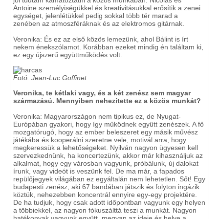
Antoine személyiségükkel és kreativitásukkal erősítik a zenei
egységet, jelenlétükkel pedig sokkal több tér marad a
zenében az atmoszféráknak és az elektromos gitárnak.
Veronika: És ez az első közös lemezünk, ahol Bálint is írt
nekem énekszólamot. Korábban ezeket mindig én találtam ki,
ez egy újszerű együttműködés volt.
Fotó: Jean-Luc Goffinet
Veronika, te kétlaki vagy, és a két zenész sem magyar
származású. Mennyiben nehezítette ez a közös munkát?
Veronika: Magyarországon nem tipikus ez, de Nyugat-
Európában gyakori, hogy így működnek együtt zenészek. A fő
mozgatórugó, hogy az ember beleszeret egy másik művész
játékába és kooperálni szeretne vele, motivál arra, hogy
megkeressük a lehetőségeket. Nyilván nagyon ügyesen kell
szervezkednünk, ha koncertezünk, akkor már kihasználjuk az
alkalmat, hogy egy városban vagyunk, próbálunk, új dalokat
írunk, vagy videót is veszünk fel. De ma már, a fapados
repülőjegyek világában ez egyáltalán nem lehetetlen. Sőt! Egy
budapesti zenész, aki 67 bandában játszik és folyton ingázik
köztük, nehezebben koncentrál ennyire egy-egy projektére.
De ha tudjuk, hogy csak adott időpontban vagyunk egy helyen
a többiekkel, az nagyon fókuszálttá teszi a munkát. Nagyon
hatékonyak vagyunk együtt, megvan az ideje és helye a