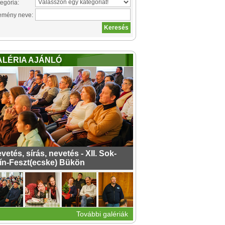
egória:
emény neve:
ALÉRIA AJÁNLÓ
vetés, sírás, nevetés - XII. Sok-
ín-Feszt(ecske) Bükön
További galériák