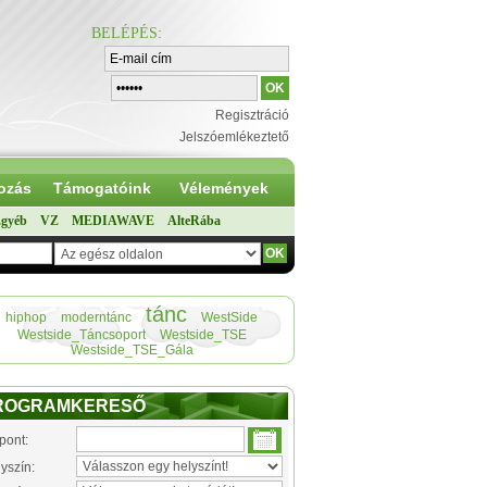
BELÉPÉS
:
Regisztráció
Jelszóemlékeztető
ozás
Támogatóink
Vélemények
gyéb
VZ
MEDIAWAVE
AlteRába
tánc
hiphop
moderntánc
WestSide
Westside_Táncsoport
Westside_TSE
Westside_TSE_Gála
ROGRAMKERESŐ
pont:
yszín: