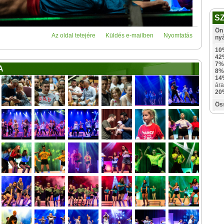
S
Ön 
Az oldal tetejére
Küldés e-mailben
Nyomtatás
ny
10
42
7%
A
8%
14
ára
20
Ös