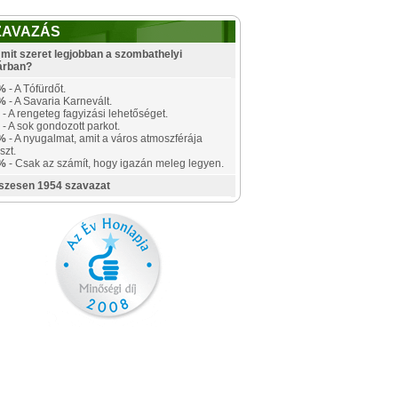
ZAVAZÁS
mit szeret legjobban a szombathelyi
árban?
%
- A Tófürdőt.
%
- A Savaria Karnevált.
- A rengeteg fagyizási lehetőséget.
- A sok gondozott parkot.
%
- A nyugalmat, amit a város atmoszférája
szt.
%
- Csak az számít, hogy igazán meleg legyen.
szesen 1954 szavazat