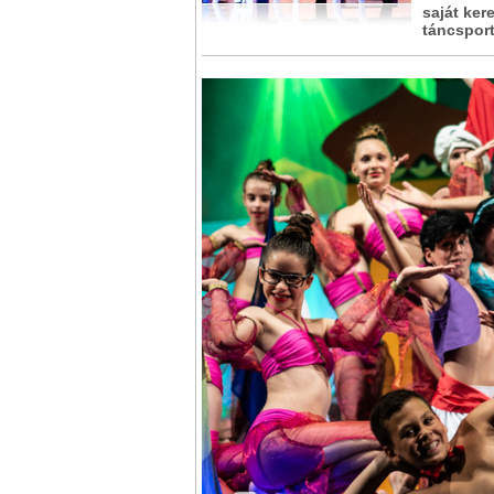
saját ker
táncsport