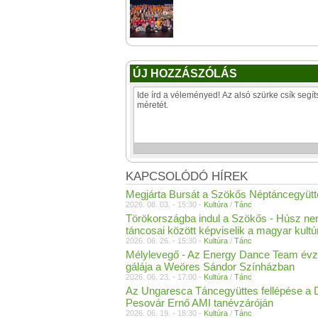
ÚJ HOZZÁSZÓLÁS
KAPCSOLÓDÓ HÍREK
Megjárta Bursát a Szökős Néptáncegyütt
2026. 08. 03. - 15:30 -
Kultúra
/
Tánc
Törökországba indul a Szökős - Húsz n
táncosai között képviselik a magyar kultú
2026. 06. 26. - 15:30 -
Kultúra
/
Tánc
Mélylevegő - Az Energy Dance Team évz
gálája a Weöres Sándor Színházban
2026. 06. 23. - 17:00 -
Kultúra
/
Tánc
Az Ungaresca Táncegyüttes fellépése a D
Pesovár Ernő AMI tanévzáróján
2026. 06. 19. - 18:30 -
Kultúra
/
Tánc