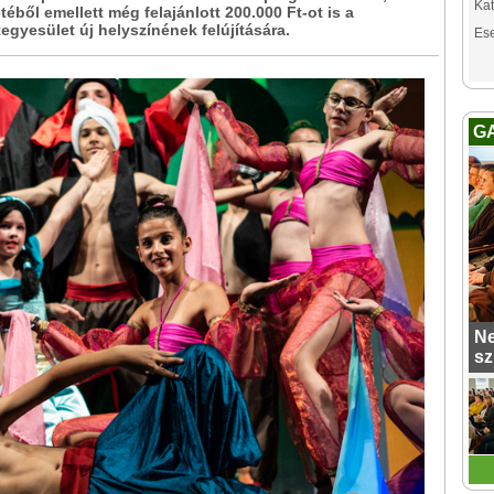
Kat
etéből emellett még felajánlott 200.000 Ft-ot is a
egyesület új helyszínének felújítására.
Es
G
Ne
sz