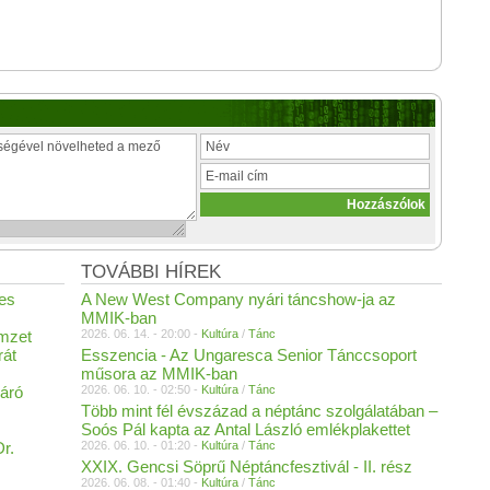
TOVÁBBI HÍREK
es
A New West Company nyári táncshow-ja az
MMIK-ban
emzet
2026. 06. 14. - 20:00 -
Kultúra
/
Tánc
rát
Esszencia - Az Ungaresca Senior Tánccsoport
műsora az MMIK-ban
áró
2026. 06. 10. - 02:50 -
Kultúra
/
Tánc
Több mint fél évszázad a néptánc szolgálatában –
Soós Pál kapta az Antal László emlékplakettet
r.
2026. 06. 10. - 01:20 -
Kultúra
/
Tánc
XXIX. Gencsi Söprű Néptáncfesztivál - II. rész
2026. 06. 08. - 01:40 -
Kultúra
/
Tánc