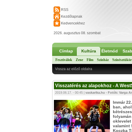
RSS
Kezdőlapnak
Kedvencekhez
2026. augusztus 08. szombat
Címlap
Kultúra
Életmód
Szab
Fesztiválok
Zene
Film
Színház
Színésztükör
Vissza az előző oldalra
Visszatérés az alapokhoz - A Wes
2019.06.17. - 00:45 |
vaskarika.hu - Fotók: Varga A
Immár 22
ban, ahol
kétrészes
folyamán 
oklevelet
valamint 
Koczka Ti