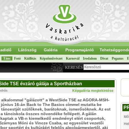
adidő
Látószög
Galéria
Programajánló
Tehetséggond
Tánc
Fotó
Kiállítás
Képzőművészet
Karnevál
Irodalom
Divat
Pegazus
E
KERESÉS
tSide TSE évzáró gálája a Sportházban
ndrás
Képgaléria megtekintése
. alkalommal "gálázott" a WestSide TSE az AGORA-MSH-
 június 16-án Back to The Basics címmel mutatta be
P
 táncestjét szülőknek, barátoknak, ismerősöknek. Az est
a tánciskola összes növendéke fellépett. A gálán
Idő
 kaptak a VB-n kiemelkedő eredményt elért csoportok,
Szárnyas Móni és Vincze Csaba, az egyesület vezetői
Hel
bor sportért és kultúráért felelős alpolgármestertől, aki