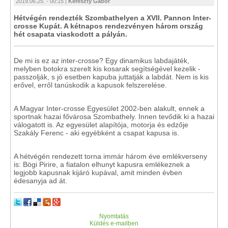
2019.06.25. - 00:15 |
Kereszty Gábor
Hétvégén rendezték Szombathelyen a XVII. Pannon Inter-
crosse Kupát. A kétnapos rendezvényen három ország
hét csapata viaskodott a pályán.
De mi is ez az inter-crosse? Egy dinamikus labdajáték,
melyben botokra szerelt kis kosarak segítségével kezelik -
passzolják, s jó esetben kapuba juttatják a labdát. Nem is kis
erővel, erről tanúskodik a kapusok felszerelése.
A Magyar Inter-crosse Egyesület 2002-ben alakult, ennek a
sportnak hazai fővárosa Szombathely. Innen tevődik ki a hazai
válogatott is. Az egyesület alapítója, motorja és edzője
Szakály Ferenc - aki egyébként a csapat kapusa is.
A hétvégén rendezett torna immár három éve emlékverseny
is: Bögi Pirire, a fiatalon elhunyt kapusra emlékeznek a
legjobb kapusnak kijáró kupával, amit minden évben
édesanyja ad át.
Nyomtatás
Küldés e-mailben