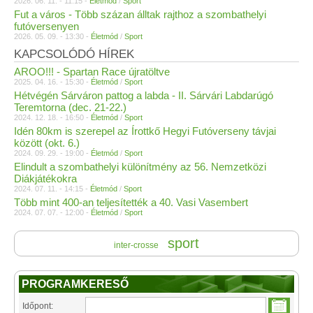
2026. 06. 11. - 11:15 -
Életmód
/
Sport
Fut a város - Több százan álltak rajthoz a szombathelyi
futóversenyen
2026. 05. 09. - 13:30 -
Életmód
/
Sport
KAPCSOLÓDÓ HÍREK
AROO!!! - Spartan Race újratöltve
2025. 04. 16. - 15:30 -
Életmód
/
Sport
Hétvégén Sárváron pattog a labda - II. Sárvári Labdarúgó
Teremtorna (dec. 21-22.)
2024. 12. 18. - 16:50 -
Életmód
/
Sport
Idén 80km is szerepel az Írottkő Hegyi Futóverseny távjai
között (okt. 6.)
2024. 09. 29. - 19:00 -
Életmód
/
Sport
Elindult a szombathelyi különítmény az 56. Nemzetközi
Diákjátékokra
2024. 07. 11. - 14:15 -
Életmód
/
Sport
Több mint 400-an teljesítették a 40. Vasi Vasembert
2024. 07. 07. - 12:00 -
Életmód
/
Sport
sport
inter-crosse
PROGRAMKERESŐ
Időpont: