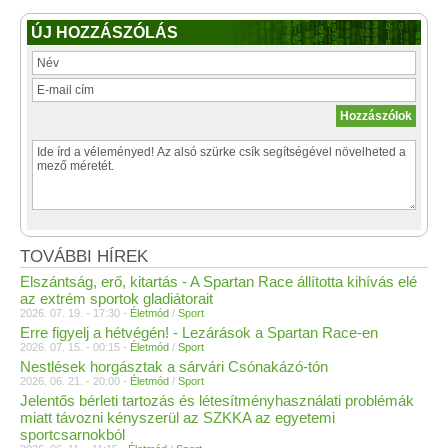
ÚJ HOZZÁSZÓLÁS
TOVÁBBI HÍREK
Elszántság, erő, kitartás - A Spartan Race állította kihívás elé
az extrém sportok gladiátorait
2026. 07. 19. - 17:30 -
Életmód
/
Sport
Erre figyelj a hétvégén! - Lezárások a Spartan Race-en
2026. 07. 15. - 00:15 -
Életmód
/
Sport
Nestlések horgásztak a sárvári Csónakázó-tón
2026. 06. 21. - 20:00 -
Életmód
/
Sport
Jelentős bérleti tartozás és létesítményhasználati problémák
miatt távozni kényszerül az SZKKA az egyetemi
sportcsarnokból