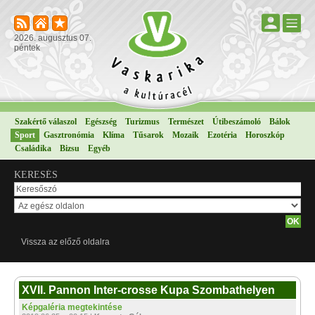
2026. augusztus 07.
péntek
Szakértő válaszol
Egészség
Turizmus
Természet
Útibeszámoló
Bálok
Sport
Gasztronómia
Klíma
Tűsarok
Mozaik
Ezotéria
Horoszkóp
Családika
Bizsu
Egyéb
KERESÉS
Vissza az előző oldalra
XVII. Pannon Inter-crosse Kupa Szombathelyen
Képgaléria megtekintése