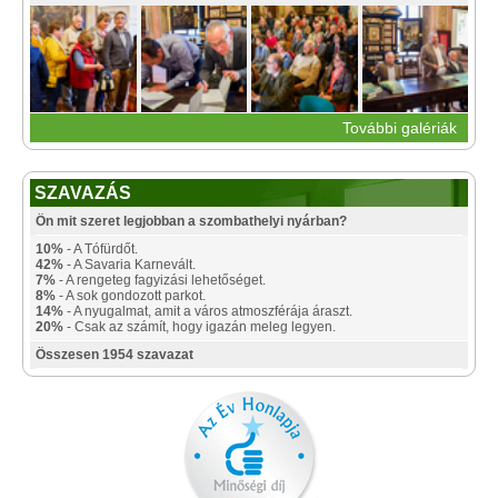
További galériák
SZAVAZÁS
Ön mit szeret legjobban a szombathelyi nyárban?
10%
- A Tófürdőt.
42%
- A Savaria Karnevált.
7%
- A rengeteg fagyizási lehetőséget.
8%
- A sok gondozott parkot.
14%
- A nyugalmat, amit a város atmoszférája áraszt.
20%
- Csak az számít, hogy igazán meleg legyen.
Összesen 1954 szavazat