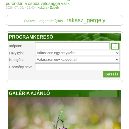
porondon a csoda valósággá válik
2026. 07. 08. - 13:40 -
Kultúra
/
Egyéb
rákász_gergely
Olaszfa
orgonafelújítás
PROGRAMKERESŐ
Időpont:
Helyszín:
Kategória:
Esemény neve:
GALÉRIA AJÁNLÓ