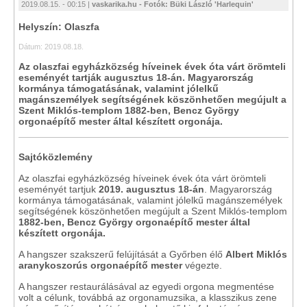
2019.08.15. - 00:15 |
vaskarika.hu - Fotók: Büki László 'Harlequin'
Helyszín: Olaszfa
Dátum: 2019.08.18.
Az olaszfai egyházközség híveinek évek óta várt örömteli
eseményét tartják augusztus 18-án. Magyarország
kormánya támogatásának, valamint jólelkű
magánszemélyek segítségének köszönhetően megújult a
Szent Miklós-templom 1882-ben, Bencz György
orgonaépítő mester által készített orgonája.
Sajtóközlemény
Az olaszfai egyházközség híveinek évek óta várt örömteli
eseményét tartjuk
2019. augusztus 18-án
. Magyarország
kormánya támogatásának, valamint jólelkű magánszemélyek
segítségének köszönhetően megújult a Szent Miklós-templom
1882-ben, Bencz György orgonaépítő mester által
készített orgonája.
A hangszer szakszerű felújítását a Győrben élő
Albert Miklós
aranykoszorús orgonaépítő mester
végezte.
A hangszer restaurálásával az egyedi orgona megmentése
volt a célunk, továbbá az orgonamuzsika, a klasszikus zene