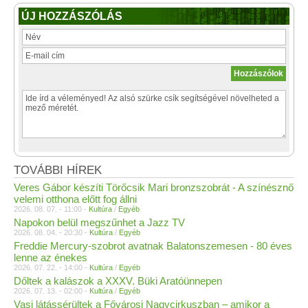
ÚJ HOZZÁSZÓLÁS
TOVÁBBI HÍREK
Veres Gábor készíti Törőcsik Mari bronzszobrát - A színésznő
velemi otthona előtt fog állni
2026. 08. 07. - 11:00 -
Kultúra
/
Egyéb
Napokon belül megszűnhet a Jazz TV
2026. 08. 04. - 20:30 -
Kultúra
/
Egyéb
Freddie Mercury-szobrot avatnak Balatonszemesen - 80 éves
lenne az énekes
2026. 07. 22. - 14:00 -
Kultúra
/
Egyéb
Dőltek a kalászok a XXXV. Büki Aratóünnepen
2026. 07. 13. - 02:00 -
Kultúra
/
Egyéb
Vasi látássérültek a Fővárosi Nagycirkuszban – amikor a