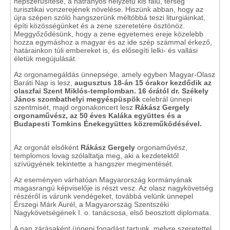
népszerűsítése, a hátrányos helyzetű kis falu, térség
turisztikai vonzerejének növelése. Hiszünk abban, hogy az
újra szépen szóló hangszerünk méltóbbá teszi liturgiáinkat,
építi közösségünket és a zene szeretetére ösztönöz.
Meggyőződésünk, hogy a zene egyetemes ereje közelebb
hozza egymáshoz a magyar és az ide szép számmal érkező,
határainkon túli embereket is, és elősegíti lelki- és vallási
életük megújulását.
Az orgonamegáldás ünnepsége, amely egyben Magyar-Olasz
Baráti Nap is lesz,
augusztus 18-án 15 órakor kezdődik az
olaszfai Szent Miklós-templomban.
16 órától dr. Székely
János szombathelyi megyéspüspök
celebrál ünnepi
szentmisét, majd orgonakoncert lesz
Rákász Gergely
orgonaművész, az 50 éves Kaláka együttes és a
Budapesti Tomkins Énekegyüttes közreműködésével.
Az orgonát elsőként
Rákász Gergely
orgonaművész,
templomos lovag szólaltatja meg, aki a kezdetektől
szívügyének tekintette a hangszer megmentését.
Az eseményen várhatóan Magyarország kormányának
magasrangú képviselője is részt vesz. Az olasz nagykövetség
részéről is várunk vendégeket, továbbá velünk ünnepel
Érszegi Márk Aurél, a Magyarország Szentszéki
Nagykövetségének I. o. tanácsosa, első beosztott diplomata.
A nap zárásaként ünnepi fogadást tartunk, melyre szeretettel