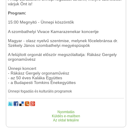
várjuk Önt is!
Program:
15:00 Megnyitó - Ünnepi köszöntők
A szombathelyi Vivace Kamarazenekar koncertje
Magyar - olasz nyelvű szentmise, melynek főcelebránsa dr.
Székely János szombathelyi megyéspüspök
A felújított orgonát először megszólaltatja: Rákász Gergely
orgonaművész
Ünnepi koncert
- Rákász Gergely orgonaművész
- az 50 éves Kaláka Együttes
- a Budapesti Tomkins Énekegyüttes
Ünnepi fogadás és kulturális programok
Nyomtatás
Küldés e-mailben
Az oldal tetejére