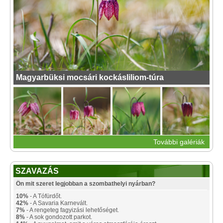
Magyarbüksi mocsári kockásliliom-túra
További galériák
SZAVAZÁS
Ön mit szeret legjobban a szombathelyi nyárban?
10%
- A Tófürdőt.
42%
- A Savaria Karnevált.
7%
- A rengeteg fagyizási lehetőséget.
8%
- A sok gondozott parkot.