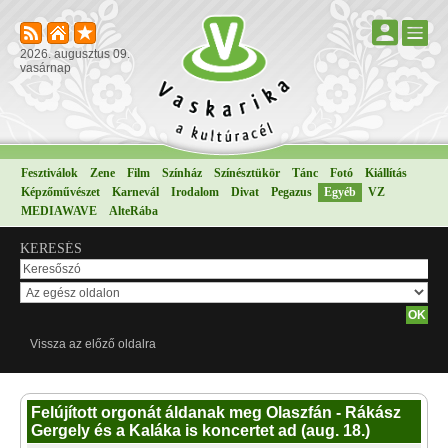
2026. augusztus 09.
vasárnap
Fesztiválok
Zene
Film
Színház
Színésztükör
Tánc
Fotó
Kiállítás
Képzőművészet
Karnevál
Irodalom
Divat
Pegazus
Egyéb
VZ
MEDIAWAVE
AlteRába
KERESÉS
Vissza az előző oldalra
Felújított orgonát áldanak meg Olaszfán - Rákász
Gergely és a Kaláka is koncertet ad (aug. 18.)