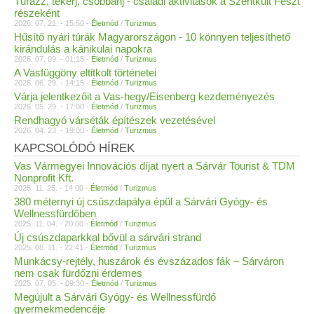
Túrázz, tekerj, csobbanj - családi aktivitások a Szentkult Feszt
részeként
2026. 07. 21. - 15:50 -
Életmód
/
Turizmus
Hűsítő nyári túrák Magyarországon - 10 könnyen teljesíthető
kirándulás a kánikulai napokra
2026. 07. 09. - 01:15 -
Életmód
/
Turizmus
A Vasfüggöny eltitkolt történetei
2026. 06. 29. - 14:15 -
Életmód
/
Turizmus
Várja jelentkezőit a Vas-hegy/Eisenberg kezdeményezés
2026. 05. 29. - 17:00 -
Életmód
/
Turizmus
Rendhagyó várséták építészek vezetésével
2026. 04. 23. - 19:00 -
Életmód
/
Turizmus
KAPCSOLÓDÓ HÍREK
Vas Vármegyei Innovációs díjat nyert a Sárvár Tourist & TDM
Nonprofit Kft.
2025. 11. 25. - 14:00 -
Életmód
/
Turizmus
380 méternyi új csúszdapálya épül a Sárvári Gyógy- és
Wellnessfürdőben
2025. 11. 04. - 20:00 -
Életmód
/
Turizmus
Új csúszdaparkkal bővül a sárvári strand
2025. 08. 11. - 22:41 -
Életmód
/
Turizmus
Munkácsy-rejtély, huszárok és évszázados fák – Sárváron
nem csak fürdőzni érdemes
2025. 07. 05. - 09:30 -
Életmód
/
Turizmus
Megújult a Sárvári Gyógy- és Wellnessfürdő
gyermekmedencéje