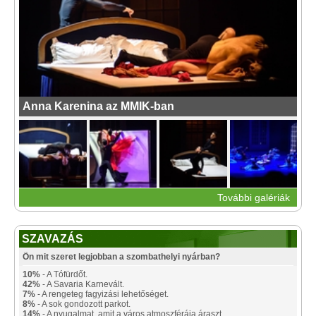
Anna Karenina az MMIK-ban
További galériák
SZAVAZÁS
Ön mit szeret legjobban a szombathelyi nyárban?
10%
- A Tófürdőt.
42%
- A Savaria Karnevált.
7%
- A rengeteg fagyizási lehetőséget.
8%
- A sok gondozott parkot.
14%
- A nyugalmat, amit a város atmoszférája áraszt.