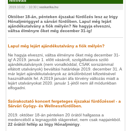
felhívás
2019.10.02. - 10:30 |
vaskarika.hu
Október 18-án, pénteken éjszakai fürdőzés lesz az Irigy
Hónaljmiriggyel a sárvári fürdőben. Lapul még lejárt
ajándékutalvány a fiók mélyén? Ne hagyja elveszni,
váltsa élményre őket még december 31-ig!
Lapul még lejárt ajándékutalvány a fiók mélyén?
Ne hagyja elveszni, váltsa élményre őket még december 31-
ig! A 2019. január 1. előtt vásárolt, szolgáltatásra szóló
ajándékutalványok (nem vonalkóddal, CSAK sorszámmal
ellátott utalványok) beváltási határideje 2019. december 31. A
már lejárt ajándékutalványok az árkülönbözet kifizetésével
használhatók fel. A 2019 januári áfa törvény változás miatt a
lejárt utalványokat 2020. január 1-jétől nem áll módunkban
elfogadni.
Szórakoztató koncert fergeteges éjszakai fürdőzéssel - a
Sárvári Gyógy- és Wellnessfürdőben
.
2019. október 18-án pénteken 20 órától hallgassa a
medencéből a legnagyobb slágereket, nem csak napjainkból.
22 órától fellép az Irigy Hónaljmirigy
.