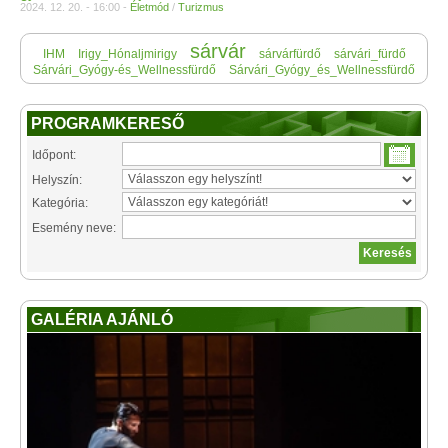
2024. 12. 20. - 16:00 -
Életmód
/
Turizmus
sárvár
IHM
Irigy_Hónaljmirigy
sárvárfürdő
sárvári_fürdő
Sárvári_Gyógy-és_Wellnessfürdő
Sárvári_Gyógy_és_Wellnessfürdő
PROGRAMKERESŐ
Időpont:
Helyszín:
Kategória:
Esemény neve:
GALÉRIA AJÁNLÓ