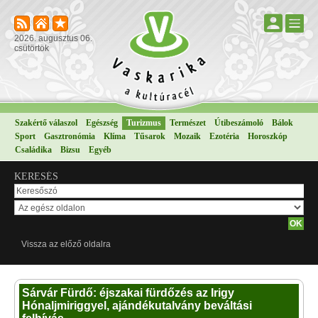
2026. augusztus 06.
csütörtök
Szakértő válaszol
Egészség
Turizmus
Természet
Útibeszámoló
Bálok
Sport
Gasztronómia
Klíma
Tűsarok
Mozaik
Ezotéria
Horoszkóp
Családika
Bizsu
Egyéb
KERESÉS
Vissza az előző oldalra
Sárvár Fürdő: éjszakai fürdőzés az Irigy
Hónaljmiriggyel, ajándékutalvány beváltási