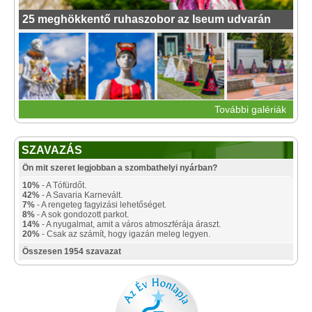
25 meghökkentő ruhaszobor az Iseum udvarán
További galériák
SZAVAZÁS
Ön mit szeret legjobban a szombathelyi nyárban?
10%
- A Tófürdőt.
42%
- A Savaria Karnevált.
7%
- A rengeteg fagyizási lehetőséget.
8%
- A sok gondozott parkot.
14%
- A nyugalmat, amit a város atmoszférája áraszt.
20%
- Csak az számít, hogy igazán meleg legyen.
Összesen 1954 szavazat