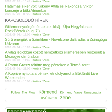
2026. 07. 26. - 16:45 -
Kultúra
/
Zene
Hatalmas siker volt Kökény Attila és Rakonczai Viktor
koncerje a büki Atriumban
2026. 07. 20. - 00:25 -
Kultúra
/
Zene
KAPCSOLÓDÓ HÍREK
Gitármennydörgés és akusztikbáj - Újra Hegyfalunapi
RockPéntek (aug. 7.)
2026. 08. 06. - 18:00 -
Kultúra
/
Zene
Sűrű energiák a Szimfiben - Novelzone daláradás a Zsinagóga
Udvaron
2026. 08. 04. - 18:20 -
Kultúra
/
Zene
A világ legjobbjai között nemzetközi elismerésben részesült a
Mezsgye című album
2026. 08. 03. - 14:45 -
Kultúra
/
Zene
A Parno Graszt töltötte meg pénteken a Termál teret
2026. 08. 01. - 21:00 -
Kultúra
/
Zene
A Koprive nyitotta a pénteki etnofolyamot a Bükfürdő Live
Weekenden
2026. 08. 01. - 16:00 -
Kultúra
/
Zene
Körmend
Follow_The_Flow
Körmend_Város_Ünnepnapja
zene
KVÜN2019