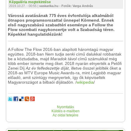
Képgaléria megtekintése
2019.10.27. - 00:55 |
vaskarika.hu - Fotók: Varga András
Várossá avatásának 775 éves évfordulója alkalmából
ötnapos programsorozattal ünnepel Körmend. Ennek
első nagyszabású szabadtéri eseménye a Follow the
Flow szombati nagykoncertje volt a Szabadság téren.
Képekkel hangulatidézünk!
A Follow The Flow 2016-ban alapított háromtagú magyar
együttes. 2018-ban
Nem tudja senki
című dalukkal robbantak
be a köztudatba, majd
Maradok távol
című számukkal még
több ember ismerte meg őket. 2018 nyarán elnyerték a Petőfi
Zenei Díj
Az év felfedezettje díját
, illetve ősszel jelölték őket a
2018-as MTV Europe Music Awards-ra, mint
Legjobb magyar
előadó
, amit szintúgy megnyertek, így ők képviselték
Magyarországot a bilbaói díjátadón. /
wikipedia
/
Nyomtatás
Küldés e-mailben
Az oldal tetejére