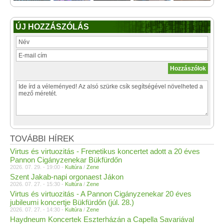
ÚJ HOZZÁSZÓLÁS
TOVÁBBI HÍREK
Virtus és virtuozitás - Frenetikus koncertet adott a 20 éves
Pannon Cigányzenekar Bükfürdőn
2026. 07. 29. - 19:00 -
Kultúra
/
Zene
Szent Jakab-napi orgonaest Jákon
2026. 07. 27. - 15:30 -
Kultúra
/
Zene
Virtus és virtuozitás - A Pannon Cigányzenekar 20 éves
jubileumi koncertje Bükfürdőn (júl. 28.)
2026. 07. 27. - 14:30 -
Kultúra
/
Zene
Haydneum Koncertek Eszterházán a Capella Savariával