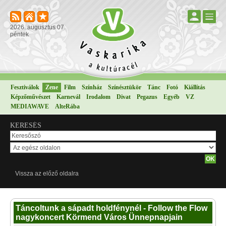
2026. augusztus 07.
péntek
Fesztiválok
Zene
Film
Színház
Színésztükör
Tánc
Fotó
Kiállítás
Képzőművészet
Karnevál
Irodalom
Divat
Pegazus
Egyéb
VZ
MEDIAWAVE
AlteRába
KERESÉS
Vissza az előző oldalra
Táncoltunk a sápadt holdfénynél - Follow the Flow
nagykoncert Körmend Város Ünnepnapjain