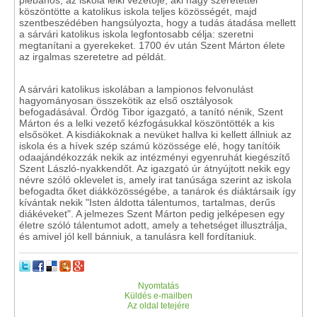
plébános, az iskola lelki vezetője, aki nagy szeretettel
köszöntötte a katolikus iskola teljes közösségét, majd
szentbeszédében hangsúlyozta, hogy a tudás átadása mellett
a sárvári katolikus iskola legfontosabb célja: szeretni
megtanítani a gyerekeket. 1700 év után Szent Márton élete
az irgalmas szeretetre ad példát.
A sárvári katolikus iskolában a lampionos felvonulást
hagyományosan összekötik az első osztályosok
befogadásával. Ördög Tibor igazgató, a tanító nénik, Szent
Márton és a lelki vezető kézfogásukkal köszöntötték a kis
elsősöket. A kisdiákoknak a nevüket hallva ki kellett állniuk az
iskola és a hívek szép számú közössége elé, hogy tanítóik
odaajándékozzák nekik az intézményi egyenruhát kiegészítő
Szent László-nyakkendőt. Az igazgató úr átnyújtott nekik egy
névre szóló oklevelet is, amely irat tanúsága szerint az iskola
befogadta őket diákközösségébe, a tanárok és diáktársaik így
kívántak nekik "Isten áldotta tálentumos, tartalmas, derűs
diákéveket". A jelmezes Szent Márton pedig jelképesen egy
életre szóló tálentumot adott, amely a tehetséget illusztrálja,
és amivel jól kell bánniuk, a tanulásra kell fordítaniuk.
Nyomtatás
Küldés e-mailben
Az oldal tetejére