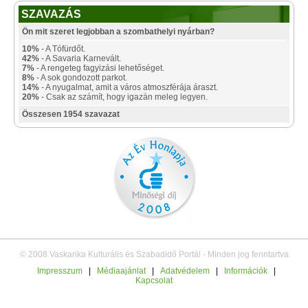
SZAVAZÁS
Ön mit szeret legjobban a szombathelyi nyárban?
10%
- A Tófürdőt.
42%
- A Savaria Karnevált.
7%
- A rengeteg fagyizási lehetőséget.
8%
- A sok gondozott parkot.
14%
- A nyugalmat, amit a város atmoszférája áraszt.
20%
- Csak az számít, hogy igazán meleg legyen.
Összesen 1954 szavazat
© 2008 Vaskarika Kulturális és Szabadidő Portál - Minden jog fenntartva
Impresszum
|
Médiaajánlat
|
Adatvédelem
|
Információk
|
Kapcsolat