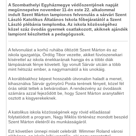
A Szombathelyi Egyházmegye védőszentjének napját
megünnepelve november 11-én este 22. alkalommal
indult Szent Márton lampionos felvonulás a sárvári Szent
László Katolikus Általános Iskola főbejáratától a Szent
László plébánia templomba. Az iskola közösségéhez
közel száz óvodás gyermek csatlakozott, akiknek ajándék
lampiont készítettek a pedagógusok.
A felvonulást a korhű ruhába öltözött Szent Márton és az
iskola igazgatója, Ördög Tibor vezette, akiket fúvószenekari
kísérettel az iskola énekkarának hangja és a többi diák
lámpásának fénye követett. Így vonult Sárvár utcáin a több
mint hétszáz ember, a nagymamától a kis unokáig.
A korábbiakhoz képest hosszabb útvonalon haladt a menet,
kihasználva Sárvár gyönyörű Posta terének fényeit, közel fél
órás sétát tettek a belvárosban. A rendezvény az óvodások
számára azzal fejeződött be, hogy Szent Márton aranytallért
osztott a kisgyerekeknek.
A katolikus iskola közösségének egy rövid előadással
folytatódott a program, Nagy Miklós történész mondott beszéd
Szent Márton életéről és munkásságáról.
Ezt követően ünnepi misét celebrált Wimmer Roland városi