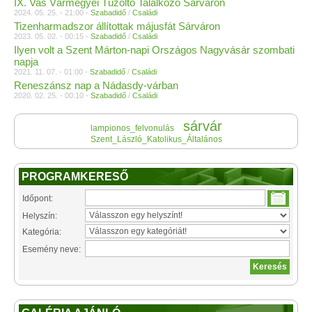
IX. Vas Vármegyei Tűzoltó Találkozó Sárváron
2024. 05. 25. - 21:00 -
Szabadidő
/
Családi
Tizenharmadszor állítottak májusfát Sárváron
2023. 05. 02. - 00:15 -
Szabadidő
/
Családi
Ilyen volt a Szent Márton-napi Országos Nagyvásár szombati
napja
2021. 11. 07. - 01:00 -
Szabadidő
/
Családi
Reneszánsz nap a Nádasdy-várban
2020. 02. 25. - 00:10 -
Szabadidő
/
Családi
sárvár
lampionos_felvonulás
Szent_László_Katolikus_Általános
PROGRAMKERESŐ
Időpont:
Helyszín:
Kategória:
Esemény neve: