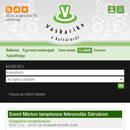
2026. augusztus 09.
vasárnap
Bulizóna
Egyetemi mulatságok
Auto-motor
Családi
Gasztro
Ajándéktipp
KERESÉS
Vissza az előző oldalra
Szent Márton lampionos felvonulás Sárváron
Képgaléria megtekintése
2019.11.12. - 09:00 |
dr. Szalainé Horváth Judit