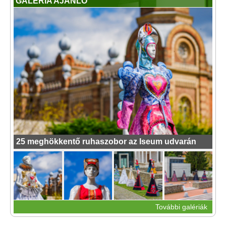
GALÉRIA AJÁNLÓ
25 meghökkentő ruhaszobor az Iseum udvarán
További galériák