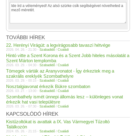
TOVÁBBI HÍREK
22. Herényi Virágút: a legvirágosabb tavaszi hétvége
2026. 04. 26. - 21:30 -
Szabadidő
/
Családi
Hintó vitte a Szent Korona és a Szent Jobb hiteles másolatát a
Szent Márton templomba
2026. 03. 29. - 04:30 -
Szabadidő
/
Családi
Tömegek várták az Aranyvonatot - Így érkeztek meg a
szakrális ereklyék Szombathelyre
2026. 03. 29. - 00:15 -
Szabadidő
/
Családi
Nosztalgiavonat érkezik Bükre szombaton
2026. 03. 27. - 13:00 -
Szabadidő
/
Családi
Szombathely ismét ünnepi állomás lesz – különleges vonat
érkezik hat vasi településre
2026. 03. 26. - 07:30 -
Szabadidő
/
Családi
KAPCSOLÓDÓ HÍREK
Kistűzoltókat is avattak a IX. Vas Vármegyei Tűzoltó
Találkozón
2024. 05. 26. - 21:15 -
Szabadidő
/
Családi