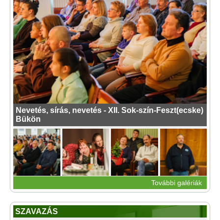
Nevetés, sírás, nevetés - XII. Sok-szín-Feszt(ecske)
Bükön
További galériák
SZAVAZÁS