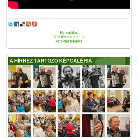
Nyomtatás
Küldés e-mailben
Az oldal tetejére
A HÍRHEZ TARTOZÓ KÉPGALÉRIA