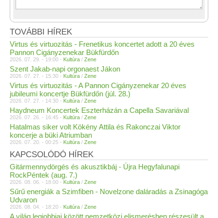
TOVÁBBI HÍREK
Virtus és virtuozitás - Frenetikus koncertet adott a 20 éves
Pannon Cigányzenekar Bükfürdőn
2026. 07. 29. - 19:00 -
Kultúra
/
Zene
Szent Jakab-napi orgonaest Jákon
2026. 07. 27. - 15:30 -
Kultúra
/
Zene
Virtus és virtuozitás - A Pannon Cigányzenekar 20 éves
jubileumi koncertje Bükfürdőn (júl. 28.)
2026. 07. 27. - 14:30 -
Kultúra
/
Zene
Haydneum Koncertek Eszterházán a Capella Savariával
2026. 07. 26. - 16:45 -
Kultúra
/
Zene
Hatalmas siker volt Kökény Attila és Rakonczai Viktor
koncerje a büki Atriumban
2026. 07. 20. - 00:25 -
Kultúra
/
Zene
KAPCSOLÓDÓ HÍREK
Gitármennydörgés és akusztikbáj - Újra Hegyfalunapi
RockPéntek (aug. 7.)
2026. 08. 06. - 18:00 -
Kultúra
/
Zene
Sűrű energiák a Szimfiben - Novelzone daláradás a Zsinagóga
Udvaron
2026. 08. 04. - 18:20 -
Kultúra
/
Zene
A világ legjobbjai között nemzetközi elismerésben részesült a