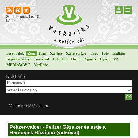
2026. augusztus 10.
hétfő
Fesztiválok
Zene
Film
Színház
Színésztükör
Tánc
Fotó
Kiállítás
Képzőművészet
Karnevál
Irodalom
Divat
Pegazus
Egyéb
VZ
MEDIAWAVE
AlteRába
KERESÉS
Vissza az előző oldalra
Peltzer-valcer - Peltzer Géza zenés estje a
Herényiek Házában (videóval)