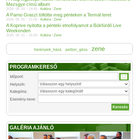
Mezsgye című album
2026. 08. 03. - 14:45 -
Kultúra
/
Zene
A Parno Graszt töltötte meg pénteken a Termál teret
2026. 08. 01. - 21:00 -
Kultúra
/
Zene
A Koprive nyitotta a pénteki etnofolyamot a Bükfürdő Live
Weekenden
2026. 08. 01. - 16:00 -
Kultúra
/
Zene
zene
herényiek_háza
peltzer_géza
PROGRAMKERESŐ
Időpont:
Helyszín:
Kategória:
Esemény neve:
GALÉRIA AJÁNLÓ