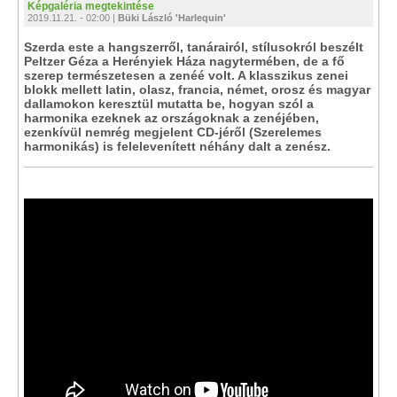
Képgaléria megtekintése
2019.11.21. - 02:00 |
Büki László 'Harlequin'
Szerda este a hangszerről, tanárairól, stílusokról beszélt
Peltzer Géza a Herényiek Háza nagytermében, de a fő
szerep természetesen a zenéé volt. A klasszikus zenei
blokk mellett latin, olasz, francia, német, orosz és magyar
dallamokon keresztül mutatta be, hogyan szól a
harmonika ezeknek az országoknak a zenéjében,
ezenkívül nemrég megjelent CD-jéről (Szerelemes
harmonikás) is felelevenített néhány dalt a zenész.