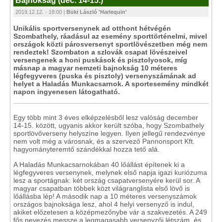
Bajnokság (dec. 14-15.)
2019.12.12. - 18:00 |
Büki László 'Harlequin'
Unikális sportversenynek ad otthont hétvégén
Szombathely, ráadásul az esemény sporttörténelmi, mivel
országok közti párosversenyt sportlövészetben még nem
rendeztek! Szombaton a szlovák csapat lövészeivel
versengenek a honi puskások és pisztolyosok, míg
másnap a magyar nemzeti bajnokság 10 méteres
légfegyveres (puska és pisztoly) versenyszámának ad
helyet a Haladás Munkacsarnok. A sportesemény mindkét
napon ingyenesen látogatható.
Egy több mint 3 éves elképzelésből lesz valóság december
14-15. között, ugyanis akkor került szóba, hogy Szombathely
sportlövőverseny helyszíne legyen. Ilyen jellegű rendezvénye
nem volt még a városnak, és a szervező Pannonsport Kft.
hagyományteremtő szándékkal hozza tető alá.
A Haladás Munkacsarnokában 40 lőállást építenek ki a
légfegyveres versenynek, melynek első napja igazi kuriózuma
lesz a sportágnak: két ország csapatversenyére kerül sor. A
magyar csapatban többek közt világranglista első lövő is
lőállásba lép! A második nap a 10 méteres versenyszámok
országos bajnoksága lesz, ahol 4 helyi versenyző is indul,
akiket előzetesen a középmezőnybe vár a szakvezetés. A 249
fős nevezés messze a legmagasabb versenyzői létszám, és