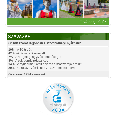
További galériák
SZAVAZÁS
Ön mit szeret legjobban a szombathelyi nyárban?
10%
- A Tófürdőt.
42%
- A Savaria Karnevált.
7%
- A rengeteg fagyizási lehetőséget.
8%
- A sok gondozott parkot.
14%
- A nyugalmat, amit a város atmoszférája áraszt.
20%
- Csak az számít, hogy igazán meleg legyen.
Összesen 1954 szavazat