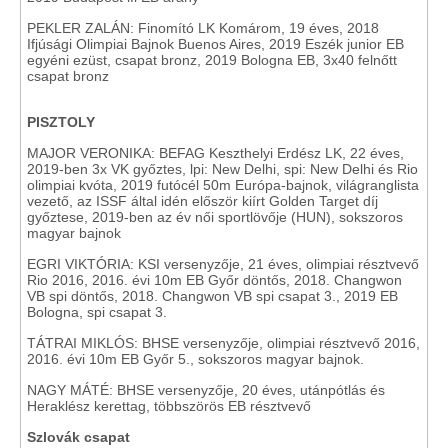
PEKLER ZALÁN: Finomító LK Komárom, 19 éves, 2018
Ifjúsági Olimpiai Bajnok Buenos Aires, 2019 Eszék junior EB
egyéni ezüst, csapat bronz, 2019 Bologna EB, 3x40 felnőtt
csapat bronz
PISZTOLY
MAJOR VERONIKA: BEFAG Keszthelyi Erdész LK, 22 éves,
2019-ben 3x VK győztes, lpi: New Delhi, spi: New Delhi és Rio
olimpiai kvóta, 2019 futócél 50m Európa-bajnok, világranglista
vezető, az ISSF által idén először kiírt Golden Target díj
győztese, 2019-ben az év női sportlövője (HUN), sokszoros
magyar bajnok
EGRI VIKTÓRIA: KSI versenyzője, 21 éves, olimpiai résztvevő
Rio 2016, 2016. évi 10m EB Győr döntős, 2018. Changwon
VB spi döntős, 2018. Changwon VB spi csapat 3., 2019 EB
Bologna, spi csapat 3.
TÁTRAI MIKLÓS: BHSE versenyzője, olimpiai résztvevő 2016,
2016. évi 10m EB Győr 5., sokszoros magyar bajnok.
NAGY MÁTÉ: BHSE versenyzője, 20 éves, utánpótlás és
Heraklész kerettag, többszörös EB résztvevő
Szlovák csapat