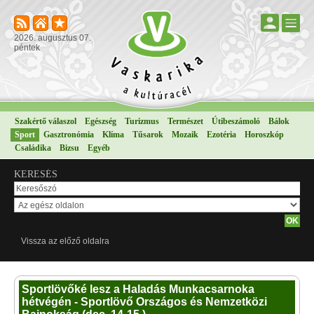
2026. augusztus 07.
péntek
Szakértő válaszol
Egészség
Turizmus
Természet
Útibeszámoló
Bálok
Sport
Gasztronómia
Klíma
Tűsarok
Mozaik
Ezotéria
Horoszkóp
Családika
Bizsu
Egyéb
KERESÉS
Vissza az előző oldalra
Sportlövőké lesz a Haladás Munkacsarnoka
hétvégén - Sportlövő Országos és Nemzetközi