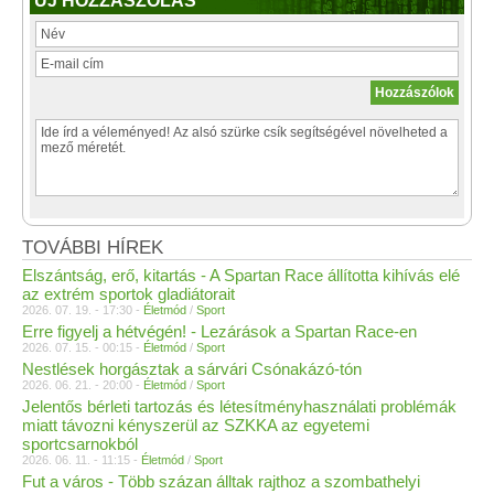
ÚJ HOZZÁSZÓLÁS
TOVÁBBI HÍREK
Elszántság, erő, kitartás - A Spartan Race állította kihívás elé
az extrém sportok gladiátorait
2026. 07. 19. - 17:30 -
Életmód
/
Sport
Erre figyelj a hétvégén! - Lezárások a Spartan Race-en
2026. 07. 15. - 00:15 -
Életmód
/
Sport
Nestlések horgásztak a sárvári Csónakázó-tón
2026. 06. 21. - 20:00 -
Életmód
/
Sport
Jelentős bérleti tartozás és létesítményhasználati problémák
miatt távozni kényszerül az SZKKA az egyetemi
sportcsarnokból
2026. 06. 11. - 11:15 -
Életmód
/
Sport
Fut a város - Több százan álltak rajthoz a szombathelyi