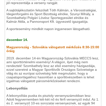
jól reprezentálja a verseny rangját.
A sajtótájékoztatón felszólalt Tóth Kálmán, a Városstratégiai,
Idegenforgalmi és Sport Bizottság elnöke, Szunyi Mihály, a
Szombathelyi Polgári Lövész Sportegyesület elnöke és
Kalmár Attila, a Pannonsport Kft. ügyvezető igazgatója.
A sportesemény mindkét napon ingyenesen látogatható.
december 14.
Magyarország - Szlovákia válogatott mérkőzés 8:30-15:00
óráig
2019. december 14-én Magyarország-Szlovákia MECCS lesz,
ami sporttörténelmi esemény! A világon, ilyet még nem
rendeztek! Szombathely lesz az első esemény házigazdája,
ezzel szeretné a Magyar Sportlövők Országos Szövetsége a
világ és az európai szövetség felé megmutatni, hogy a
csapatsportágakhoz hasonlóan a sportlövészetben is lehet
izgalmas válogatott párosmérkőzéseket rendezni.
Lebonyolítás
A lebonyolítás puska és pisztoly versenyszámokban lesz.
Adott fegyvernemben két-két nő és férfi versenyző indul. Az 1.
és 2. versenyző 10-es sorozatai versenyeznek, az egyik 94