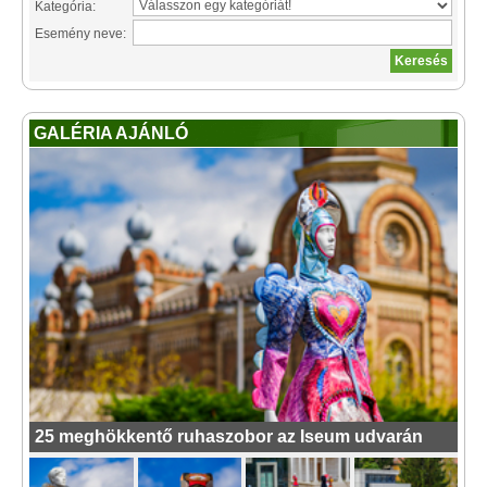
Kategória:
Esemény neve:
GALÉRIA AJÁNLÓ
25 meghökkentő ruhaszobor az Iseum udvarán