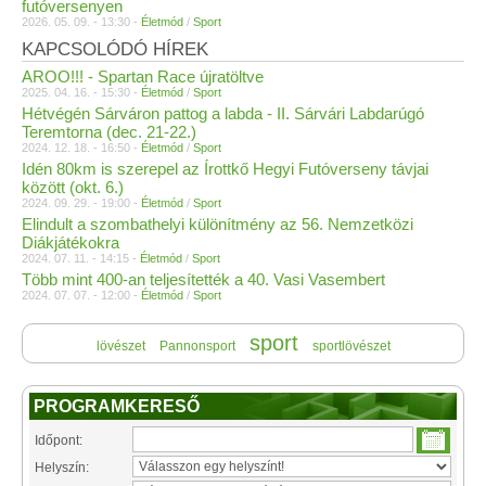
futóversenyen
2026. 05. 09. - 13:30 -
Életmód
/
Sport
KAPCSOLÓDÓ HÍREK
AROO!!! - Spartan Race újratöltve
2025. 04. 16. - 15:30 -
Életmód
/
Sport
Hétvégén Sárváron pattog a labda - II. Sárvári Labdarúgó
Teremtorna (dec. 21-22.)
2024. 12. 18. - 16:50 -
Életmód
/
Sport
Idén 80km is szerepel az Írottkő Hegyi Futóverseny távjai
között (okt. 6.)
2024. 09. 29. - 19:00 -
Életmód
/
Sport
Elindult a szombathelyi különítmény az 56. Nemzetközi
Diákjátékokra
2024. 07. 11. - 14:15 -
Életmód
/
Sport
Több mint 400-an teljesítették a 40. Vasi Vasembert
2024. 07. 07. - 12:00 -
Életmód
/
Sport
sport
lövészet
Pannonsport
sportlövészet
PROGRAMKERESŐ
Időpont:
Helyszín: