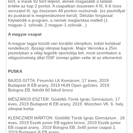
kört, a másik 92 kört teljesít, akinek magasabb a találati
értéke az kap 2 pontot. A csapatban összesen 4 fő, 6-6 tízes
sorozatot lő, így összesen 48 ponton osztoznak. (ez pisztollyal
és puskával is megrendezésre kerül). Délután forgással
folytatódik a program, a nemek megtartása mellett (1.
magyar-2. szlovák, 2.magyar-1.szlovák...).
A magyar csapat
A magyar tagjai között van korábbi olimpikon, tokiói kvótával
rendelkező, ifjúsági olimpiai bajnok. Major Veronika a 25m
pisztolyban a világ legjobb sportolója lett, most szombaton a
világszövetség által ISSF ünnepi gálán vette át az elismerést.
PUSKA
BAJOS GITTA: Finomító LK Komárom, 17 éves, 2019
Budapest ifi EB arany, 2019 HUN Open győztes, 2019
Bologna EB, felnőtt 60 fekvő bronz
MÉSZÁROS ESZTER: Gödöllői Török Ignác Gimnázium, 17
éves, 2019 Budapest ifi EB arany, 2019. München VK. 6. hely,
olimpiai kvóta
KLENCZNER MÁRTON: Gödöllői Török Ignác Gimnázium , 18
éves, 2019 Eszék junior EB egyéni bronz, 2019 Eszék junior
EB csapat arany, 2019 Bologna EB, 3x40 junior csapat 2,
2019 Budapest ifi EB arany