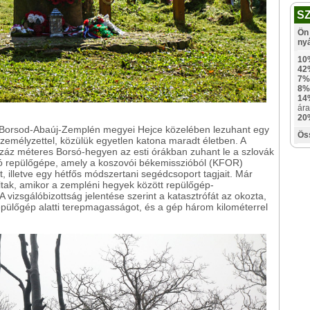
S
Ön 
ny
10
42
7%
8%
14
ára
20
 a Borsod-Abaúj-Zemplén megyei Hejce közelében lezuhant egy
Ös
zemélyzettel, közülük egyetlen katona maradt életben. A
záz méteres Borsó-hegyen az esti órákban zuhant le a szlovák
tó repülőgépe, amely a koszovói békemisszióból (KFOR)
t, illetve egy hétfős módszertani segédcsoport tagjait. Már
oltak, amikor a zempléni hegyek között repülőgép-
 vizsgálóbizottság jelentése szerint a katasztrófát az okozta,
epülőgép alatti terepmagasságot, és a gép három kilométerrel