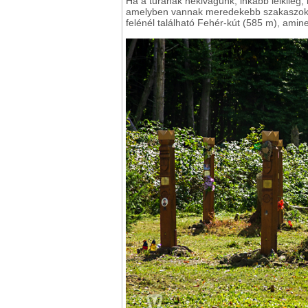
Ha a túrának nekivágunk, inkább lelkileg, m
amelyben vannak meredekebb szakaszok is,
felénél található Fehér-kút (585 m), amin