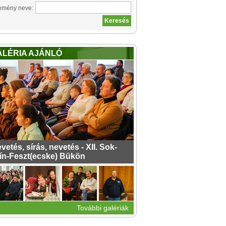
emény neve:
ALÉRIA AJÁNLÓ
vetés, sírás, nevetés - XII. Sok-
ín-Feszt(ecske) Bükön
További galériák