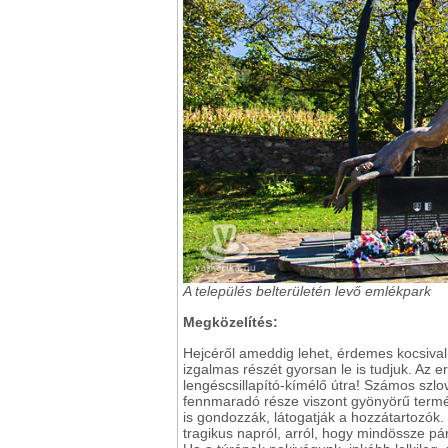
A település belterületén levő emlékpark
Megközelítés:
Hejcéről ameddig lehet, érdemes kocsival 
izgalmas részét gyorsan le is tudjuk. Az
lengéscsillapító-kímélő útra! Számos szlov
fennmaradó része viszont gyönyörű termés
is gondozzák, látogatják a hozzátartozók.
tragikus napról, arról, hogy mindössze p