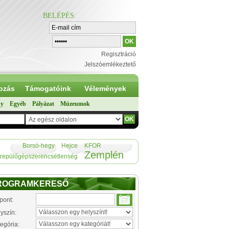
BELÉPÉS
:
Regisztráció
Jelszóemlékeztető
ozás
Támogatóink
Vélemények
ny
Egyéb
Pályázat
Múzeumok
Borsó-hegy
Hejce
KFOR
Zemplén
repülőgépszerencsétlenség
ROGRAMKERESŐ
pont:
yszín:
egória: