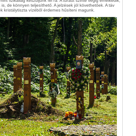
int fizikailag készüljünk fel rá. A túraút szinte végig emelkedik,
 de könnyen teljesíthető. A jelzések jól követhetőek. A táv
ek kristálytiszta vízéből érdemes hűsíteni magunk.