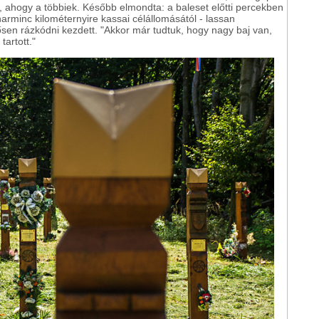
, ahogy a többiek. Később elmondta: a baleset előtti percekben
harminc kilométernyire kassai célállomásától - lassan
ősen rázkódni kezdett. "Akkor már tudtuk, hogy nagy baj van,
artott."