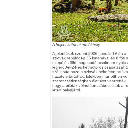
A hejcei katonai emlékhely
A jelentések szerint 2006. január 19-én
szlovák repülőgép 35 katonával és 8 fős s
település fölé magasodó, csaknem nyolcs
légierő An-24-es kétmotoros csapatszállí
szállította haza a szlovák békefenntartóka
hazafelé tartottak, lélekben már otthon v
szerencsétlenségben életüket vesztették. A
hogy a pilóták vélhetően alábecsülték a r
letért pályájáról.