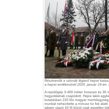
Résztvevők a szlovák légierő hejcei kata
a hejcei emlékműnél 2020. január 19-én
A repülőgép 3-400 méter hosszan és 30 mét
hegyoldalnak csapódott. Hejce lakói egyké
kutatásban 220 fős magyar mentőegység, v
munkát nehezítette a mínusz tíz fok alatti 
gépen utazó 43 fő közül csak egyetlen túlé