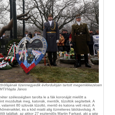
sztrófájának tizennegyedik évfordulóján tartott megemlékezésen
. MTI/Vajda János
er szélességben tarolta le a fák koronáját mielőtt a
nt mozdultak meg, katonák, mentők, tűzoltók segítettek. A
alamint 80 szlovák tűzoltó, mentő és katona vett részt. A
hőmérséklet, és a köd miatti alig tízméteres látótávolság. A
lőt találtak: az akkor 27 esztendős Martin Farkast, aki a gép