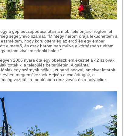
hogy a gép becsapódása után a mobiltelefonjáról rögtön fel
dőrség segélyhívó számát. "Mintegy három órája feküdhettem a
ra eszméltem, hogy körülöttem ég az erdő és egy ember
jött a mentő, és csak három nap múlva a kórházban tudtam
gy rajtam kívül mindenki halott."
egyen 2006 nyara óta egy obeliszk emlékeztet a 42 szlovák
kítottak ki a település belterületén. A galántai
alak egy szárnyak nélküli, zuhanó angyal, amelyet letarolt
en évben megemlékeznek Hejcén a családtagok, a
édség vezetői, a mentésben résztvevők és a helybéliek.