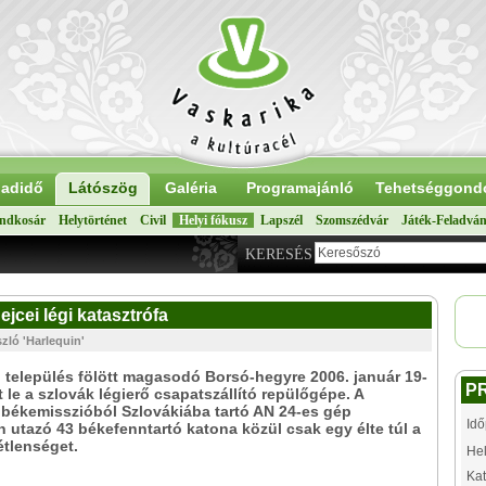
adidő
Látószög
Galéria
Programajánló
Tehetséggond
ndkosár
Helytörténet
Civil
Helyi fókusz
Lapszél
Szomszédvár
Játék-Feladvá
KERESÉS
ejcei légi katasztrófa
zló 'Harlequin'
 település fölött magasodó Borsó-hegyre 2006. január 19-
P
 le a szlovák légierő csapatszállító repülőgépe. A
békemisszióból Szlovákiába tartó AN 24-es gép
Idő
n utazó 43 békefenntartó katona közül csak egy élte túl a
tlenséget.
Hel
Kat