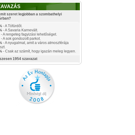
ZAVAZÁS
mit szeret legjobban a szombathelyi
árban?
%
- A Tófürdőt.
%
- A Savaria Karnevált.
- A rengeteg fagyizási lehetőséget.
- A sok gondozott parkot.
%
- A nyugalmat, amit a város atmoszférája
szt.
%
- Csak az számít, hogy igazán meleg legyen.
szesen 1954 szavazat