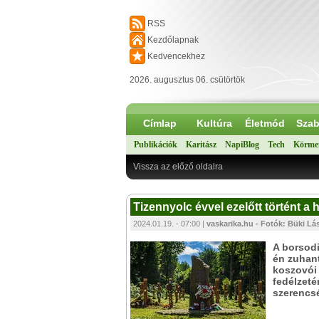
RSS
Kezdőlapnak
Kedvencekhez
2026. augusztus 06. csütörtök
Címlap
Kultúra
Életmód
Szab
Publikációk
Karitász
NapiBlog
Tech
Körme
Vissza az előző oldalra
Tizennyolc évvel ezelőtt történt a h
2024.01.19. - 07:00 |
vaskarika.hu - Fotók: Büki Lás
A borsodi
én zuhant
koszovói 
fedélzeté
szerencsé