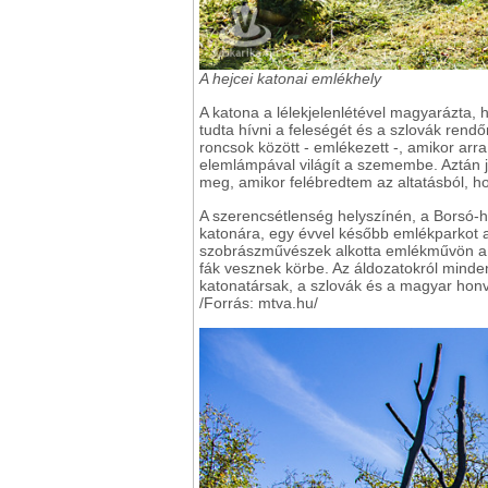
A hejcei katonai emlékhely
A katona a lélekjelenlétével magyarázta, 
tudta hívni a feleségét és a szlovák ren
roncsok között - emlékezett -, amikor ar
elemlámpával világít a szemembe. Aztán 
meg, amikor felébredtem az altatásból, ho
A szerencsétlenség helyszínén, a Borsó-h
katonára, egy évvel később emlékparkot ala
szobrászművészek alkotta emlékművön a fő
fák vesznek körbe. Az áldozatokról mind
katonatársak, a szlovák és a magyar honv
/Forrás: mtva.hu/