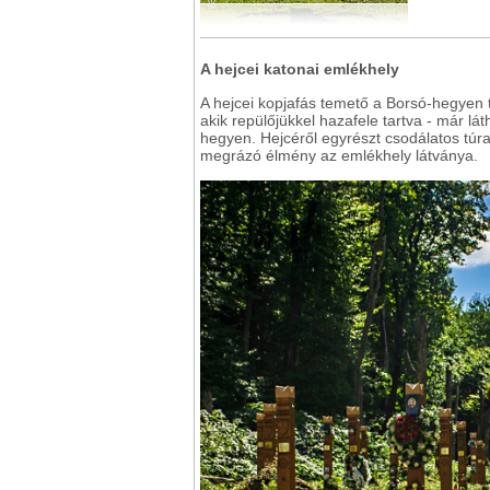
A hejcei katonai emlékhely
A hejcei kopjafás temető a Borsó-hegyen 
akik repülőjükkel hazafele tartva - már lá
hegyen. Hejcéről egyrészt csodálatos túraú
megrázó élmény az emlékhely látványa.