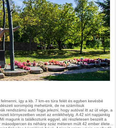
felmenni, így a kb. 7 km-es túra felét és egyben kevésbé
 erdészeti sorompóig mehetünk, de ne számítsuk
ák rendszámú autó fogja jelezni, hogy autóval itt az út vége, a
zeti környezetben vezet az emlékhelyig. A 42 sírt napjainkig
 Mi magunk is találkoztunk eggyel, aki részletesen beszélt a
ár másodpercen és néhány száz méteren múlt 42 ember élete...