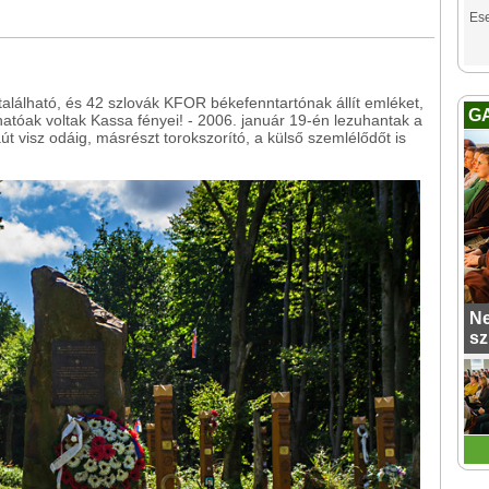
Es
található, és 42 szlovák KFOR békefenntartónak állít emléket,
G
thatóak voltak Kassa fényei! - 2006. január 19-én lezuhantak a
t visz odáig, másrészt torokszorító, a külső szemlélődőt is
Ne
sz