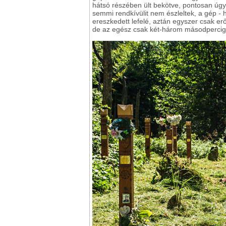
hátsó részében ült bekötve, pontosan úgy
semmi rendkívülit nem észleltek, a gép - 
ereszkedett lefelé, aztán egyszer csak er
de az egész csak két-három másodpercig t