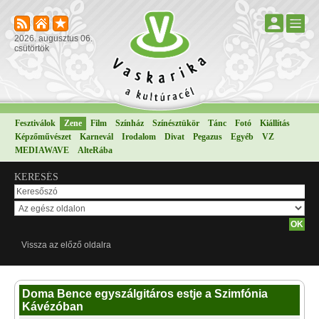
2026. augusztus 06.
csütörtök
Fesztiválok
Zene
Film
Színház
Színésztükör
Tánc
Fotó
Kiállítás
Képzőművészet
Karnevál
Irodalom
Divat
Pegazus
Egyéb
VZ
MEDIAWAVE
AlteRába
KERESÉS
Vissza az előző oldalra
Doma Bence egyszálgitáros estje a Szimfónia
Kávézóban