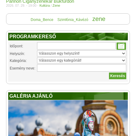
Pannon Cigányzenekar Bükfürdőn
2026. 07. 29. - 19:00 -
Kultúra
/
Zene
zene
Doma_Bence
Szimfónia_Kávézó
PROGRAMKERESŐ
Időpont:
Helyszín:
Kategória:
Esemény neve:
GALÉRIA AJÁNLÓ