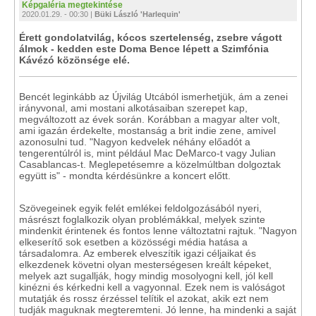
Képgaléria megtekintése
2020.01.29. - 00:30 |
Büki László 'Harlequin'
Érett gondolatvilág, kócos szertelenség, zsebre vágott
álmok - kedden este Doma Bence lépett a Szimfónia
Kávézó közönsége elé.
Bencét leginkább az Újvilág Utcából ismerhetjük, ám a zenei
irányvonal, ami mostani alkotásaiban szerepet kap,
megváltozott az évek során. Korábban a magyar alter volt,
ami igazán érdekelte, mostanság a brit indie zene, amivel
azonosulni tud. "Nagyon kedvelek néhány előadót a
tengerentúlról is, mint például Mac DeMarco-t vagy Julian
Casablancas-t. Meglepetésemre a közelmúltban dolgoztak
együtt is" - mondta kérdésünkre a koncert előtt.
Szövegeinek egyik felét emlékei feldolgozásából nyeri,
másrészt foglalkozik olyan problémákkal, melyek szinte
mindenkit érintenek és fontos lenne változtatni rajtuk. "Nagyon
elkeserítő sok esetben a közösségi média hatása a
társadalomra. Az emberek elveszítik igazi céljaikat és
elkezdenek követni olyan mesterségesen kreált képeket,
melyek azt sugallják, hogy mindig mosolyogni kell, jól kell
kinézni és kérkedni kell a vagyonnal. Ezek nem is valóságot
mutatják és rossz érzéssel telítik el azokat, akik ezt nem
tudják maguknak megteremteni. Jó lenne, ha mindenki a saját