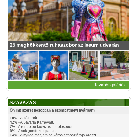
25 meghökkentő ruhaszobor az Iseum udvarán
További galériák
SZAVAZÁS
Ön mit szeret legjobban a szombathelyi nyárban?
10%
- A Tófürdőt.
42%
- A Savaria Karnevált.
7%
- A rengeteg fagyizási lehetőséget.
8%
- A sok gondozott parkot.
14%
- A nyugalmat, amit a város atmoszférája áraszt.