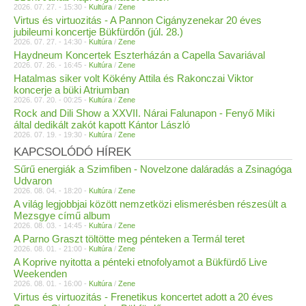
2026. 07. 27. - 15:30 -
Kultúra
/
Zene
Virtus és virtuozitás - A Pannon Cigányzenekar 20 éves
jubileumi koncertje Bükfürdőn (júl. 28.)
2026. 07. 27. - 14:30 -
Kultúra
/
Zene
Haydneum Koncertek Eszterházán a Capella Savariával
2026. 07. 26. - 16:45 -
Kultúra
/
Zene
Hatalmas siker volt Kökény Attila és Rakonczai Viktor
koncerje a büki Atriumban
2026. 07. 20. - 00:25 -
Kultúra
/
Zene
Rock and Dili Show a XXVII. Nárai Falunapon - Fenyő Miki
által dedikált zakót kapott Kántor László
2026. 07. 19. - 19:30 -
Kultúra
/
Zene
KAPCSOLÓDÓ HÍREK
Sűrű energiák a Szimfiben - Novelzone daláradás a Zsinagóga
Udvaron
2026. 08. 04. - 18:20 -
Kultúra
/
Zene
A világ legjobbjai között nemzetközi elismerésben részesült a
Mezsgye című album
2026. 08. 03. - 14:45 -
Kultúra
/
Zene
A Parno Graszt töltötte meg pénteken a Termál teret
2026. 08. 01. - 21:00 -
Kultúra
/
Zene
A Koprive nyitotta a pénteki etnofolyamot a Bükfürdő Live
Weekenden
2026. 08. 01. - 16:00 -
Kultúra
/
Zene
Virtus és virtuozitás - Frenetikus koncertet adott a 20 éves