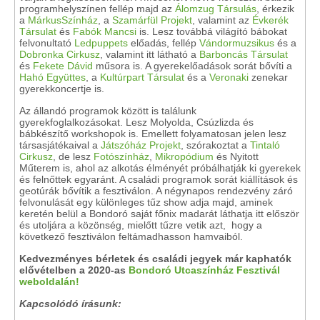
programhelyszínen fellép majd az
Álomzug Társulás
, érkezik
a
MárkusSzínház
, a
Szamárfül Projekt
, valamint az
Évkerék
Társulat
és
Fabók Mancsi
is. Lesz továbbá világító bábokat
felvonultató
Ledpuppets
előadás, fellép
Vándormuzsikus
és a
Dobronka Cirkusz
, valamint itt látható a
Barboncás Társulat
és
Fekete Dávid
műsora is. A gyerekelőadások sorát bővíti a
Hahó Együttes
, a
Kultúrpart Társulat
és a
Veronaki
zenekar
gyerekkoncertje is.
Az állandó programok között is találunk
gyerekfoglalkozásokat. Lesz Molyolda, Csúzlizda és
bábkészítő workshopok is. Emellett folyamatosan jelen lesz
társasjátékaival a
Játszóház Projekt
, szórakoztat a
Tintaló
Cirkusz
, de lesz
Fotószínház
,
Mikropódium
és Nyitott
Műterem is, ahol az alkotás élményét próbálhatják ki gyerekek
és felnőttek egyaránt. A családi programok sorát kiállítások és
geotúrák bővítik a fesztiválon. A négynapos rendezvény záró
felvonulását egy különleges tűz show adja majd, aminek
keretén belül a Bondoró saját főnix madarát láthatja itt először
és utoljára a közönség, mielőtt tűzre vetik azt, hogy a
következő fesztiválon feltámadhasson hamvaiból.
Kedvezményes bérletek és családi
jegyek már kaphatók
elővételben a 2020-as
Bondoró Utcaszínház Fesztivál
weboldalán!
Kapcsolódó írásunk: