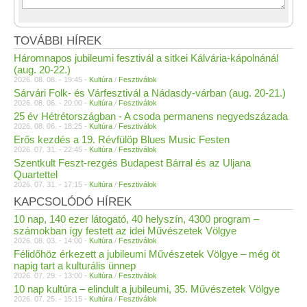
TOVÁBBI HÍREK
Háromnapos jubileumi fesztivál a sitkei Kálvária-kápolnánál
(aug. 20-22.)
2026. 08. 08. - 19:45 -
Kultúra
/
Fesztiválok
Sárvári Folk- és Várfesztivál a Nádasdy-várban (aug. 20-21.)
2026. 08. 06. - 20:00 -
Kultúra
/
Fesztiválok
25 év Hétrétországban - A csoda permanens negyedszázada
2026. 08. 06. - 18:25 -
Kultúra
/
Fesztiválok
Erős kezdés a 19. Révfülöp Blues Music Festen
2026. 07. 31. - 22:45 -
Kultúra
/
Fesztiválok
Szentkult Feszt-rezgés Budapest Bárral és az Uljana
Quartettel
2026. 07. 31. - 17:15 -
Kultúra
/
Fesztiválok
KAPCSOLÓDÓ HÍREK
10 nap, 140 ezer látogató, 40 helyszín, 4300 program –
számokban így festett az idei Művészetek Völgye
2026. 08. 03. - 14:00 -
Kultúra
/
Fesztiválok
Félidőhöz érkezett a jubileumi Művészetek Völgye – még öt
napig tart a kulturális ünnep
2026. 07. 29. - 13:00 -
Kultúra
/
Fesztiválok
10 nap kultúra – elindult a jubileumi, 35. Művészetek Völgye
2026. 07. 25. - 15:15 -
Kultúra
/
Fesztiválok