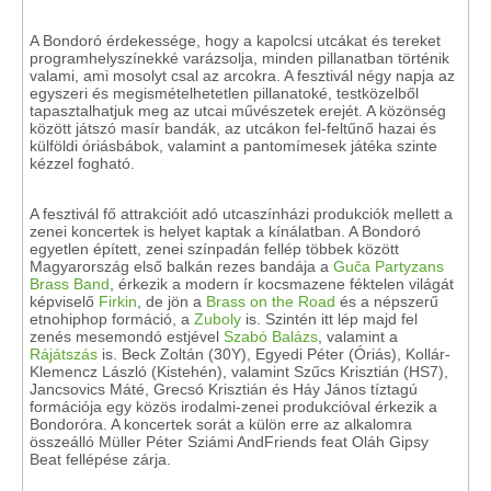
A Bondoró érdekessége, hogy a kapolcsi utcákat és tereket
programhelyszínekké varázsolja, minden pillanatban történik
valami, ami mosolyt csal az arcokra. A fesztivál négy napja az
egyszeri és megismételhetetlen pillanatoké, testközelből
tapasztalhatjuk meg az utcai művészetek erejét. A közönség
között játszó masír bandák, az utcákon fel-feltűnő hazai és
külföldi óriásbábok, valamint a pantomímesek játéka szinte
kézzel fogható.
A fesztivál fő attrakcióit adó utcaszínházi produkciók mellett a
zenei koncertek is helyet kaptak a kínálatban. A Bondoró
egyetlen épített, zenei színpadán fellép többek között
Magyarország első balkán rezes bandája a
Guča Partyzans
Brass Band
, érkezik a modern ír kocsmazene féktelen világát
képviselő
Firkin
, de jön a
Brass on the Road
és a népszerű
etnohiphop formáció, a
Zuboly
is. Szintén itt lép majd fel
zenés mesemondó estjével
Szabó Balázs
, valamint a
Rájátszás
is. Beck Zoltán (30Y), Egyedi Péter (Óriás), Kollár-
Klemencz László (Kistehén), valamint Szűcs Krisztián (HS7),
Jancsovics Máté, Grecsó Krisztián és Háy János tíztagú
formációja egy közös irodalmi-zenei produkcióval érkezik a
Bondoróra. A koncertek sorát a külön erre az alkalomra
összeálló Müller Péter Sziámi AndFriends feat Oláh Gipsy
Beat fellépése zárja.