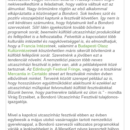
nekiveselkedtünk a feladatnak, hogy valóra váltsuk ezt az
álmunkat. Nagy örömünkre rögtön az első alkalommal
elkápráztatta a közönséget a Bondoró. Sok kedves szót és
pozitív visszajelzést kaptunk a fesztivált követően. Így nem is
volt kérdéses számunkra, hogy folytatnunk kell a Bondoró
szervezését. Sőt! Idén igyekeztünk tovább bővíteni a
programok sorát, beemelni külföldi utcaszínházi produkciókat
és fellépőket is a felhozatalba. Felvettük a kapcsolatot több
kulturális intézettel és nagykövetséggel is, és elmondhatjuk,
hogy a
Francia Intézet
nek, valamint a
Budapesti Olasz
Kultúrintézet
nek köszönhetően máris sikerült bővítenünk a
külföldi fellépőink sorát. Szeretnénk a jövőben ezt a
tendenciát növelni. A nemzetközi piacon több neves
utcaszínházi fesztivál is jelen van, akik a példaképeink közé
tartoznak. Az
Edinburgh Festival Fringe
, vagy épp a toszkánai
Mercantia in Certaldo
street art fesztiválok minden évben
elbűvölnek minket. Terveink között szerepel például az is,
hogy hosszútávon együttműködést alakítsunk ki ezekkel az
utcaszínházi műfajokat felvonultató külföldi fesztiválokkal.
Bízunk benne, hogy partnerekre találunk ez úton is."
- mondta
Virág Erzsébet, a Bondoró Utcaszínház Fesztivál tulajdonos-
igazgatója.
Mivel a kapolcsi utcaszínház fesztivál ebben az évben
egybeesik a május utolsó vasárnapján tartott nemzetközi
gyereknappal, a Bondoró szervezői változatos programokkal
várják a legkisebbeket is. A MeseKert névre keresztelt bábos