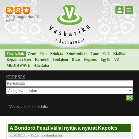
2026. augusztus 10.
hétfő
Fesztiválok
Zene
Film
Színház
Színésztükör
Tánc
Fotó
Kiállítás
Képzőművészet
Karnevál
Irodalom
Divat
Pegazus
Egyéb
VZ
MEDIAWAVE
AlteRába
KERESÉS
Vissza az előző oldalra
A Bondoró Fesztivállal nyitja a nyarat Kapolcs
2020.02.03. - 15:15 |
vaskarika.hu