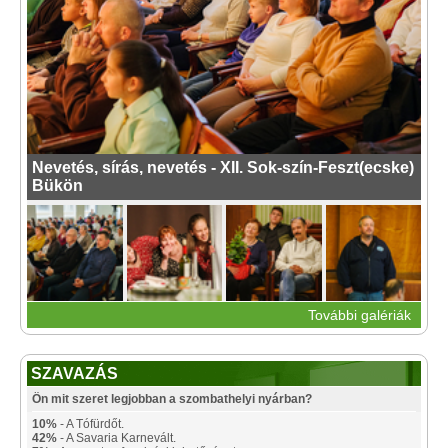
Nevetés, sírás, nevetés - XII. Sok-szín-Feszt(ecske)
Bükön
További galériák
SZAVAZÁS
Ön mit szeret legjobban a szombathelyi nyárban?
10%
- A Tófürdőt.
42%
- A Savaria Karnevált.