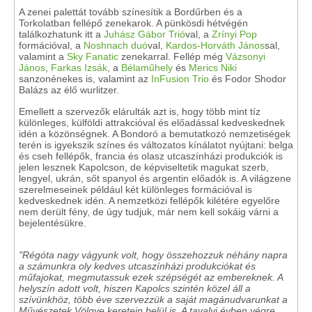
A zenei palettát tovább színesítik a Bordűrben és a
Torkolatban fellépő zenekarok. A pünkösdi hétvégén
találkozhatunk itt a
Juhász Gábor Trió
val, a
Zrínyi Pop
formációval, a
Noshnach duó
val,
Kardos-Horváth János
sal,
valamint a
Sky Fanatic
zenekarral. Fellép még
Vázsonyi
János
,
Farkas Izsák
, a
Bélaműhely
és
Merics Niki
sanzonénekes is, valamint az
InFusion Trio
és Fodor Shodor
Balázs az élő wurlitzer.
Emellett a szervezők elárulták azt is, hogy több mint tíz
különleges, külföldi attrakcióval és előadással kedveskednek
idén a közönségnek. A Bondoró a bemutatkozó nemzetiségek
terén is igyekszik színes és változatos kínálatot nyújtani: belga
és cseh fellépők, francia és olasz utcaszínházi produkciók is
jelen lesznek Kapolcson, de képviseltetik magukat szerb,
lengyel, ukrán, sőt spanyol és argentin előadók is. A világzene
szerelmeseinek például két különleges formációval is
kedveskednek idén. A nemzetközi fellépők kilétére egyelőre
nem derült fény, de úgy tudjuk, már nem kell sokáig várni a
bejelentésükre.
"Régóta nagy vágyunk volt, hogy összehozzuk néhány napra
a számunkra oly kedves utcaszínházi produkciókat és
műfajokat, megmutassuk ezek szépségét az embereknek. A
helyszín adott volt, hiszen Kapolcs szintén közel áll a
szívünkhöz, több éve szervezzük a saját magánudvarunkat a
Művészetek Völgye keretein belül is. A tavalyi évben végre