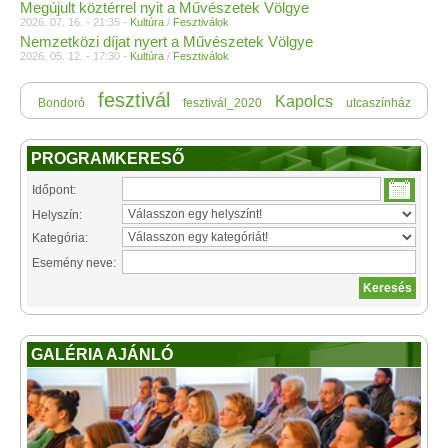
Megújult köztérrel nyit a Művészetek Völgye
2026. 07. 16. - 21:35 -
Kultúra
/
Fesztiválok
Nemzetközi díjat nyert a Művészetek Völgye
2026. 05. 12. - 17:30 -
Kultúra
/
Fesztiválok
fesztivál
Kapolcs
Bondoró
fesztivál_2020
utcaszínház
PROGRAMKERESŐ
Időpont:
Helyszín:
Kategória:
Esemény neve:
GALÉRIA AJÁNLÓ