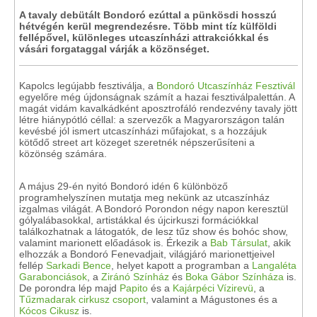
A tavaly debütált Bondoró ezúttal a pünkösdi hosszú
hétvégén kerül megrendezésre. Több mint tíz külföldi
fellépővel, különleges utcaszínházi attrakciókkal és
vásári forgataggal várják a közönséget.
Kapolcs legújabb fesztiválja, a
Bondoró Utcaszínház Fesztivál
egyelőre még újdonságnak számít a hazai fesztiválpalettán. A
magát vidám kavalkádként aposztrofáló rendezvény tavaly jött
létre hiánypótló céllal: a szervezők a Magyarországon talán
kevésbé jól ismert utcaszínházi műfajokat, s a hozzájuk
kötődő street art közeget szeretnék népszerűsíteni a
közönség számára.
A május 29-én nyitó Bondoró idén 6 különböző
programhelyszínen mutatja meg nekünk az utcaszínház
izgalmas világát. A Bondoró Porondon négy napon keresztül
gólyalábasokkal, artistákkal és újcirkuszi formációkkal
találkozhatnak a látogatók, de lesz tűz show és bohóc show,
valamint marionett előadások is. Érkezik a
Bab Társulat
, akik
elhozzák a Bondoró Fenevadjait, világjáró marionettjeivel
fellép
Sarkadi Bence
, helyet kapott a programban a
Langaléta
Garabonciások
, a
Ziránó Színház
és
Boka Gábor Színháza
is.
De porondra lép majd
Papito
és a
Kajárpéci Vízirevü
, a
Tűzmadarak cirkusz csoport
, valamint a Mágustones és a
Kócos Cikusz
is.