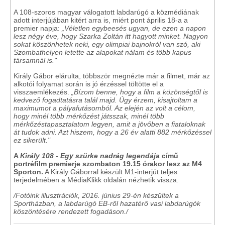
A 108-szoros magyar válogatott labdarúgó a közmédiának
adott interjújában kitért arra is, miért pont április 18-a a
premier napja:
„Véletlen egybeesés ugyan, de ezen a napon
lesz négy éve, hogy Szarka Zoltán itt hagyott minket. Nagyon
sokat köszönhetek neki, egy olimpiai bajnokról van szó, aki
Szombathelyen letette az alapokat nálam és több kapus
társamnál is."
Király Gábor elárulta, többször megnézte már a filmet, már az
alkotói folyamat során is jó érzéssel töltötte el a
visszaemlékezés.
„Bízom benne, hogy a film a közönségtől is
kedvező fogadtatásra talál majd. Úgy érzem, kisajtoltam a
maximumot a pályafutásomból. Az elején az volt a célom,
hogy minél több mérkőzést játsszak, minél több
mérkőzéstapasztalatom legyen, amit a jövőben a fiataloknak
át tudok adni. Azt hiszem, hogy a 26 év alatti 882 mérkőzéssel
ez sikerült."
A
Király 108 - Egy szürke nadrág legendája
című
portréfilm premierje szombaton 19.15 órakor lesz az M4
Sporton.
A Király Gáborral készült M1-interjút teljes
terjedelmében a MédiaKlikk oldalán nézhetik vissza.
/Fotóink illusztrációk, 2016. június 29-én készültek a
Sportházban, a labdarúgó EB-ről hazatérő vasi labdarúgók
köszöntésére rendezett fogadáson./