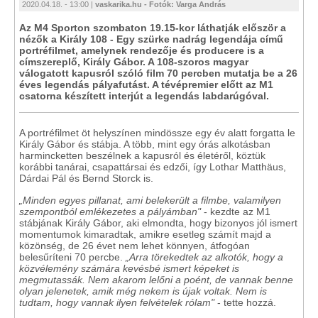
2020.04.18. - 13:00 |
vaskarika.hu - Fotók: Varga András
Az M4 Sporton szombaton 19.15-kor láthatják először a
nézők a Király 108 - Egy szürke nadrág legendája című
portréfilmet, amelynek rendezője és producere is a
címszereplő, Király Gábor. A 108-szoros magyar
válogatott kapusról szóló film 70 percben mutatja be a 26
éves legendás pályafutást. A tévépremier előtt az M1
csatorna készített interjút a legendás labdarúgóval.
A portréfilmet öt helyszínen mindössze egy év alatt forgatta le
Király Gábor és stábja. A több, mint egy órás alkotásban
harmincketten beszélnek a kapusról és életéről, köztük
korábbi tanárai, csapattársai és edzői, így Lothar Matthäus,
Dárdai Pál és Bernd Storck is.
„Minden egyes pillanat, ami belekerült a filmbe, valamilyen
szempontból emlékezetes a pályámban"
- kezdte az M1
stábjának Király Gábor, aki elmondta, hogy bizonyos jól ismert
momentumok kimaradtak, amikre esetleg számít majd a
közönség, de 26 évet nem lehet könnyen, átfogóan
belesűríteni 70 percbe.
„Arra törekedtek az alkotók, hogy a
közvélemény számára kevésbé ismert képeket is
megmutassák. Nem akarom lelőni a poént, de vannak benne
olyan jelenetek, amik még nekem is újak voltak. Nem is
tudtam, hogy vannak ilyen felvételek rólam"
- tette hozzá.