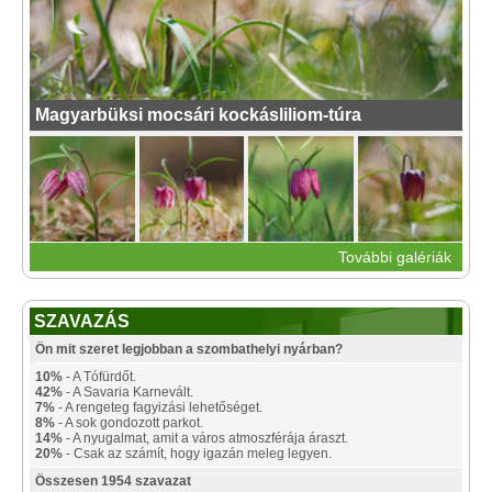
Magyarbüksi mocsári kockásliliom-túra
További galériák
SZAVAZÁS
Ön mit szeret legjobban a szombathelyi nyárban?
10%
- A Tófürdőt.
42%
- A Savaria Karnevált.
7%
- A rengeteg fagyizási lehetőséget.
8%
- A sok gondozott parkot.
14%
- A nyugalmat, amit a város atmoszférája áraszt.
20%
- Csak az számít, hogy igazán meleg legyen.
Összesen 1954 szavazat