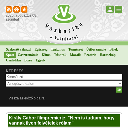
2026. augusztus 08.
szombat
Szakértő válaszol
Egészség
Turizmus
Természet
Útibeszámoló
Bálok
Sport
Gasztronómia
Klíma
Tűsarok
Mozaik
Ezotéria
Horoszkóp
Családika
Bizsu
Egyéb
KERESÉS
Vissza az előző oldalra
Király Gábor filmpremierje: "Nem is tudtam, hogy
vannak ilyen felvételek rólam"