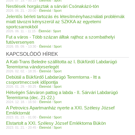
2026. 07. 15. - 00:15 -
Életmód
/
Sport
Nestlések horgásztak a sárvári Csónakázó-tón
2026. 06. 21. - 20:00 -
Életmód
/
Sport
Jelentős bérleti tartozás és létesítményhasználati problémák
miatt távozni kényszerül az SZKKA az egyetemi
sportcsarnokból
2026. 06. 11. - 11:15 -
Életmód
/
Sport
Fut a város - Több százan álltak rajthoz a szombathelyi
futóversenyen
2026. 05. 09. - 13:30 -
Életmód
/
Sport
KAPCSOLÓDÓ HÍREK
A Kati-Trans Beledre szállította az I. Bükfürdő Labdarúgó
Teremtorna vándorserlegét
2026. 02. 02. - 18:35 -
Életmód
/
Sport
Debütál a Bükfürdő Labdarúgó Teremtorna - Itt a
csoportmeccsek időpontja
2026. 01. 29. - 00:25 -
Életmód
/
Sport
Hétvégén Sárváron pattog a labda - II. Sárvári Labdarúgó
Teremtorna (dec. 21-22.)
2024. 12. 18. - 16:50 -
Életmód
/
Sport
A Petrovics Apartmanház nyerte a XXI. Szélesy József
Emléktornát
2023. 01. 23. - 01:00 -
Életmód
/
Sport
Elstartolt a XXI. Szélesy József Emléktorna Bükön
2023. 01. 21. - 20:45 -
Életmód
/
Sport