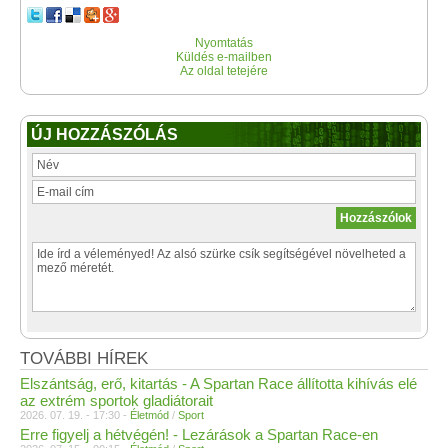
Nyomtatás
Küldés e-mailben
Az oldal tetejére
ÚJ HOZZÁSZÓLÁS
TOVÁBBI HÍREK
Elszántság, erő, kitartás - A Spartan Race állította kihívás elé
az extrém sportok gladiátorait
2026. 07. 19. - 17:30 -
Életmód
/
Sport
Erre figyelj a hétvégén! - Lezárások a Spartan Race-en