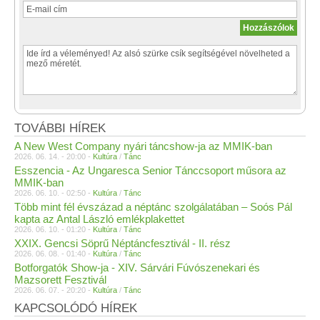
TOVÁBBI HÍREK
A New West Company nyári táncshow-ja az MMIK-ban
2026. 06. 14. - 20:00 -
Kultúra
/
Tánc
Esszencia - Az Ungaresca Senior Tánccsoport műsora az
MMIK-ban
2026. 06. 10. - 02:50 -
Kultúra
/
Tánc
Több mint fél évszázad a néptánc szolgálatában – Soós Pál
kapta az Antal László emlékplakettet
2026. 06. 10. - 01:20 -
Kultúra
/
Tánc
XXIX. Gencsi Söprű Néptáncfesztivál - II. rész
2026. 06. 08. - 01:40 -
Kultúra
/
Tánc
Botforgatók Show-ja - XIV. Sárvári Fúvószenekari és
Mazsorett Fesztivál
2026. 06. 07. - 20:20 -
Kultúra
/
Tánc
KAPCSOLÓDÓ HÍREK