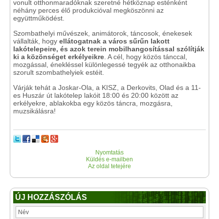
vonult otthonmaradóknak szeretné hétköznap esténként
néhány perces élő produkcióval megköszönni az
együttműködést.
Szombathelyi művészek, animátorok, táncosok, énekesek
vállalták, hogy
ellátogatnak a város sűrűn lakott
lakótelepeire, és azok terein mobilhangosítással szólítják
ki a közönséget erkélyeikre
. A cél, hogy közös tánccal,
mozgással, énekléssel különlegessé tegyék az otthonaikba
szorult szombathelyiek estéit.
Várják tehát a Joskar-Ola, a KISZ, a Derkovits, Olad és a 11-
es Huszár út lakótelep lakóit 18:00 és 20:00 között az
erkélyekre, ablakokba egy közös táncra, mozgásra,
muzsikálásra!
Nyomtatás
Küldés e-mailben
Az oldal tetejére
ÚJ HOZZÁSZÓLÁS