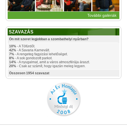
További galériák
SZAVAZÁS
Ön mit szeret legjobban a szombathelyi nyárban?
10%
- A Tófürdőt.
42%
- A Savaria Karnevált.
7%
- A rengeteg fagyizási lehetőséget.
8%
- A sok gondozott parkot.
14%
- A nyugalmat, amit a város atmoszférája áraszt.
20%
- Csak az számít, hogy igazán meleg legyen.
Összesen 1954 szavazat