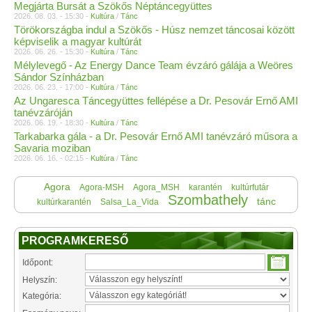
Megjárta Bursát a Szökős Néptáncegyüttes
2026. 08. 03. - 15:30 -
Kultúra
/
Tánc
Törökországba indul a Szökős - Húsz nemzet táncosai között
képviselik a magyar kultúrát
2026. 06. 26. - 15:30 -
Kultúra
/
Tánc
Mélylevegő - Az Energy Dance Team évzáró gálája a Weöres
Sándor Színházban
2026. 06. 23. - 17:00 -
Kultúra
/
Tánc
Az Ungaresca Táncegyüttes fellépése a Dr. Pesovár Ernő AMI
tanévzáróján
2026. 06. 19. - 18:30 -
Kultúra
/
Tánc
Tarkabarka gála - a Dr. Pesovár Ernő AMI tanévzáró műsora a
Savaria moziban
2026. 06. 16. - 02:15 -
Kultúra
/
Tánc
Agora
Agora-MSH
Agora_MSH
karantén
kultúrfutár
Szombathely
tánc
kultúrkarantén
Salsa_La_Vida
PROGRAMKERESŐ
Időpont:
Helyszín:
Kategória: