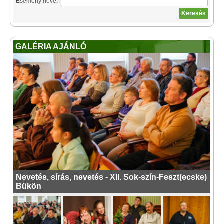
Esemény neve:
GALÉRIA AJÁNLÓ
Nevetés, sírás, nevetés - XII. Sok-szín-Feszt(ecske)
Bükön