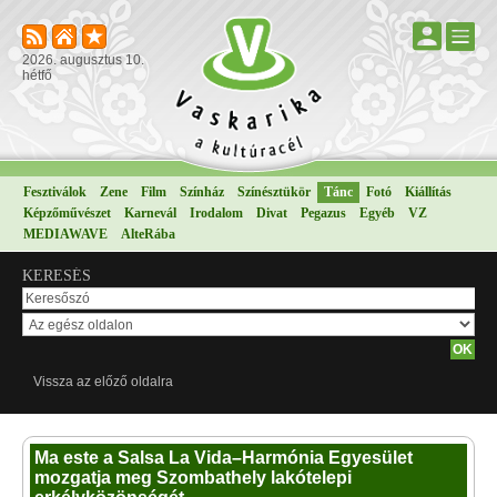
2026. augusztus 10.
hétfő
Fesztiválok
Zene
Film
Színház
Színésztükör
Tánc
Fotó
Kiállítás
Képzőművészet
Karnevál
Irodalom
Divat
Pegazus
Egyéb
VZ
MEDIAWAVE
AlteRába
KERESÉS
Vissza az előző oldalra
Ma este a Salsa La Vida–Harmónia Egyesület
mozgatja meg Szombathely lakótelepi