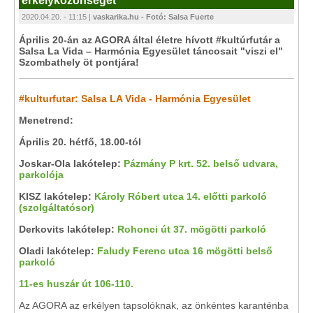
erkélyközönségét
2020.04.20. - 11:15 |
vaskarika.hu - Fotó: Salsa Fuerte
Április 20-án az AGORA által életre hívott #kultúrfutár a
Salsa La Vida – Harmónia Egyesület táncosait "viszi el"
Szombathely öt pontjára!
#kulturfutar: Salsa LA Vida - Harmónia Egyesület
Menetrend:
Április 20. hétfő, 18.00-tól
Joskar-Ola lakótelep:
Pázmány P krt. 52. belső udvara,
parkolója
KISZ lakótelep:
Károly Róbert utca 14. előtti parkoló
(szolgáltatósor)
Derkovits lakótelep:
Rohonci út 37. mögötti parkoló
Oladi lakótelep:
Faludy Ferenc utca 16 mögötti belső
parkoló
11-es huszár út 106-110.
Az AGORA az erkélyen tapsolóknak, az önkéntes karanténba