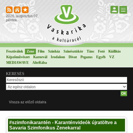
2026. augusztus 07.
péntek
Fesztiválok
Zene
Film
Színház
Színésztükör
Tánc
Fotó
Kiállítás
Képzőművészet
Karnevál
Irodalom
Divat
Pegazus
Egyéb
VZ
MEDIAWAVE
AlteRába
KERESÉS
Vissza az előző oldalra
#szimfonikarantén - Karanténvideók újratöltve a
Savaria Szimfonikus Zenekarral