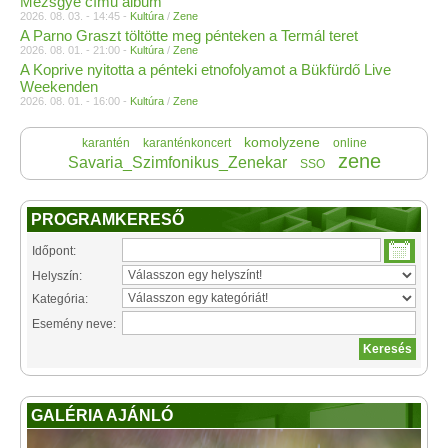
Mezsgye című album
2026. 08. 03. - 14:45 -
Kultúra
/
Zene
A Parno Graszt töltötte meg pénteken a Termál teret
2026. 08. 01. - 21:00 -
Kultúra
/
Zene
A Koprive nyitotta a pénteki etnofolyamot a Bükfürdő Live
Weekenden
2026. 08. 01. - 16:00 -
Kultúra
/
Zene
komolyzene
karantén
karanténkoncert
online
zene
Savaria_Szimfonikus_Zenekar
SSO
PROGRAMKERESŐ
Időpont:
Helyszín:
Kategória:
Esemény neve:
GALÉRIA AJÁNLÓ