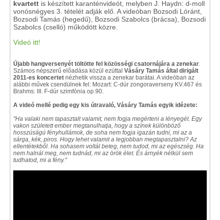
kvartett
is készített karanténvideót, melyben J. Haydn: d-moll
vonósnégyes 3. tételét adják elő. A videóban Bozsodi Lóránt,
Bozsodi Tamás (hegedű), Bozsodi Szabolcs (brácsa), Bozsodi
Szabolcs (cselló) működött közre.
Videó itt!
Újabb hangversenyét töltötte fel közösségi csatornájára a zenekar
.
Számos népszerű előadása közül ezúttal
Vásáry Tamás által dirigált
2011-es koncertet
nézhetik vissza a zenekar barátai. A videóban az
alábbi művek csendülnek fel: Mozart: C-dúr zongoraverseny KV.467 és
Brahms: III. F-dúr szimfónia op.90.
A videó mellé pedig egy kis útravaló, Vásáry Tamás egyik idézete:
"Ha valaki nem tapasztalt valamit, nem fogja megérteni a lényegét. Egy
vakon született ember megtanulhatja, hogy a színek különböző
hosszúságú fényhullámok, de soha nem fogja igazán tudni, mi az a
sárga, kék, piros. Hogy lehet valamit a legjobban megtapasztalni? Az
ellentétekből. Ha sohasem voltál beteg, nem tudod, mi az egészség. Ha
nem halnál meg, nem tudnád, mi az örök élet. És árnyék nélkül sem
tudhatod, mi a fény."