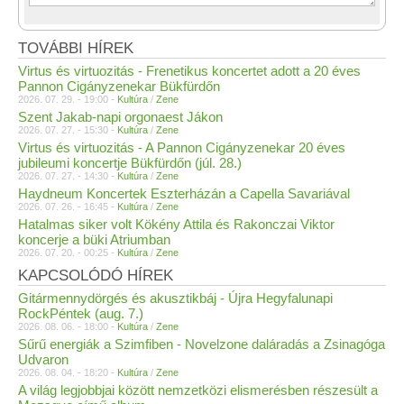
TOVÁBBI HÍREK
Virtus és virtuozitás - Frenetikus koncertet adott a 20 éves
Pannon Cigányzenekar Bükfürdőn
2026. 07. 29. - 19:00 -
Kultúra
/
Zene
Szent Jakab-napi orgonaest Jákon
2026. 07. 27. - 15:30 -
Kultúra
/
Zene
Virtus és virtuozitás - A Pannon Cigányzenekar 20 éves
jubileumi koncertje Bükfürdőn (júl. 28.)
2026. 07. 27. - 14:30 -
Kultúra
/
Zene
Haydneum Koncertek Eszterházán a Capella Savariával
2026. 07. 26. - 16:45 -
Kultúra
/
Zene
Hatalmas siker volt Kökény Attila és Rakonczai Viktor
koncerje a büki Atriumban
2026. 07. 20. - 00:25 -
Kultúra
/
Zene
KAPCSOLÓDÓ HÍREK
Gitármennydörgés és akusztikbáj - Újra Hegyfalunapi
RockPéntek (aug. 7.)
2026. 08. 06. - 18:00 -
Kultúra
/
Zene
Sűrű energiák a Szimfiben - Novelzone daláradás a Zsinagóga
Udvaron
2026. 08. 04. - 18:20 -
Kultúra
/
Zene
A világ legjobbjai között nemzetközi elismerésben részesült a