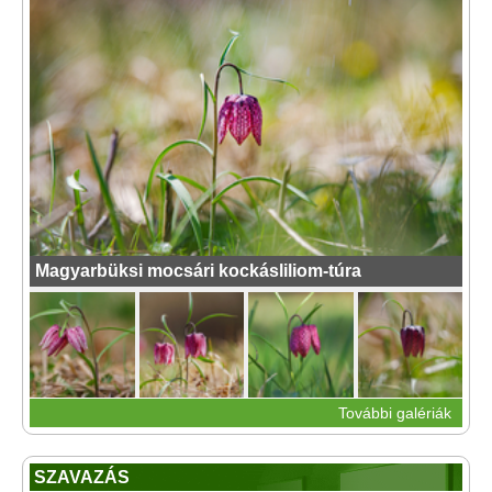
Magyarbüksi mocsári kockásliliom-túra
További galériák
SZAVAZÁS