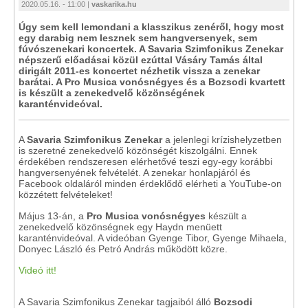
2020.05.16. - 11:00 |
vaskarika.hu
Úgy sem kell lemondani a klasszikus zenéről, hogy most
egy darabig nem lesznek sem hangversenyek, sem
fúvószenekari koncertek. A Savaria Szimfonikus Zenekar
népszerű előadásai közül ezúttal Vásáry Tamás által
dirigált 2011-es koncertet nézhetik vissza a zenekar
barátai. A Pro Musica vonósnégyes és a Bozsodi kvartett
is készült a zenekedvelő közönségének
karanténvideóval.
A
Savaria Szimfonikus Zenekar
a jelenlegi krízishelyzetben
is szeretné zenekedvelő közönségét kiszolgálni. Ennek
érdekében rendszeresen elérhetővé teszi egy-egy korábbi
hangversenyének felvételét. A zenekar honlapjáról és
Facebook oldaláról minden érdeklődő elérheti a YouTube-on
közzétett felvételeket!
Május 13-án, a
Pro Musica vonósnégyes
készült a
zenekedvelő közönségnek egy Haydn menüett
karanténvideóval. A videóban Gyenge Tibor, Gyenge Mihaela,
Donyec László és Petró András működött közre.
Videó itt!
A Savaria Szimfonikus Zenekar tagjaiból álló
Bozsodi