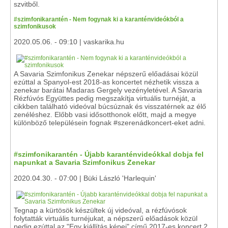
szvitből.
#szimfonikarantén - Nem fogynak ki a karanténvideókból a
szimfonikusok
2020.05.06. - 09:10 | vaskarika.hu
A Savaria Szimfonikus Zenekar népszerű előadásai közül
ezúttal a Spanyol-est 2018-as koncertet nézhetik vissza a
zenekar barátai Madaras Gergely vezényletével. A Savaria
Rézfúvós Együttes pedig megszakítja virtuális turnéját, a
cikkben található videóval búcsúznak és visszatérnek az élő
zenéléshez. Előbb vasi idősotthonok előtt, majd a megye
különböző településein fognak #szerenádkoncert-eket adni.
#szimfonikarantén - Újabb karanténvideókkal dobja fel
napunkat a Savaria Szimfonikus Zenekar
2020.04.30. - 07:00 | Büki László 'Harlequin'
Tegnap a kürtösök készültek új videóval, a rézfúvósok
folytatták virtuális turnéjukat, a népszerű előadások közül
pedig ezúttal az "Egy kiállítás képei" című 2017-es koncert 2.