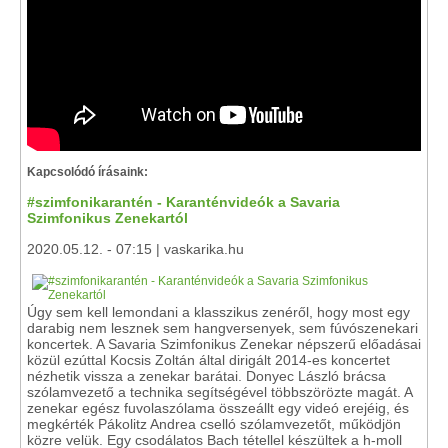
Kapcsolódó írásaink:
#szimfonikarantén - Karanténvideók a Savaria
Szimfonikus Zenekartól
2020.05.12. - 07:15 | vaskarika.hu
Úgy sem kell lemondani a klasszikus zenéről, hogy most egy
darabig nem lesznek sem hangversenyek, sem fúvószenekari
koncertek. A Savaria Szimfonikus Zenekar népszerű előadásai
közül ezúttal Kocsis Zoltán által dirigált 2014-es koncertet
nézhetik vissza a zenekar barátai. Donyec László brácsa
szólamvezető a technika segítségével többszörözte magát. A
zenekar egész fuvolaszólama összeállt egy videó erejéig, és
megkérték Pákolitz Andrea cselló szólamvezetőt, működjön
közre velük. Egy csodálatos Bach tétellel készültek a h-moll