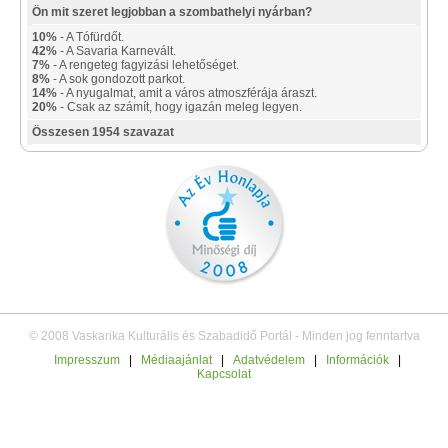
Ön mit szeret legjobban a szombathelyi nyárban?
10%
- A Tófürdőt.
42%
- A Savaria Karnevált.
7%
- A rengeteg fagyizási lehetőséget.
8%
- A sok gondozott parkot.
14%
- A nyugalmat, amit a város atmoszférája áraszt.
20%
- Csak az számít, hogy igazán meleg legyen.
Összesen 1954 szavazat
© 2008 Vaskarika Kulturális és Szabadidő Portál - Minden jog fenntartva
Impresszum
|
Médiaajánlat
|
Adatvédelem
|
Információk
|
Kapcsolat