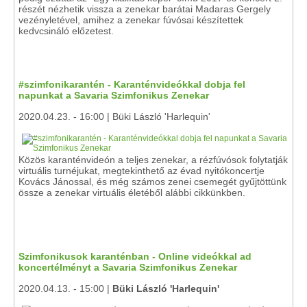
részét nézhetik vissza a zenekar barátai Madaras Gergely
vezényletével, amihez a zenekar fúvósai készítettek
kedvcsináló előzetest.
#szimfonikarantén - Karanténvideókkal dobja fel
napunkat a Savaria Szimfonikus Zenekar
2020.04.23. - 16:00 | Büki László 'Harlequin'
Közös karanténvideón a teljes zenekar, a rézfúvósok folytatják
virtuális turnéjukat, megtekinthető az évad nyitókoncertje
Kovács Jánossal, és még számos zenei csemegét gyűjtöttünk
össze a zenekar virtuális életéből alábbi cikkünkben.
Szimfonikusok karanténban - Online videókkal ad
koncertélményt a Savaria Szimfonikus Zenekar
2020.04.13. - 15:00 |
Büki László 'Harlequin'