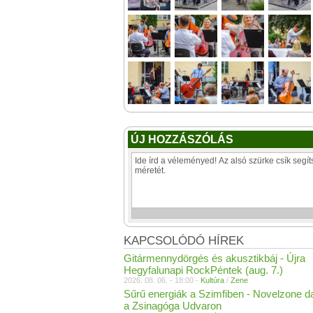
ÚJ HOZZÁSZÓLÁS
KAPCSOLÓDÓ HÍREK
Gitármennydörgés és akusztikbáj - Újra
Hegyfalunapi RockPéntek (aug. 7.)
2026. 08. 06. - 18:00 -
Kultúra
/
Zene
Sűrű energiák a Szimfiben - Novelzone d
a Zsinagóga Udvaron