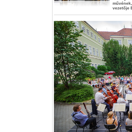
művének, 
vezetője 