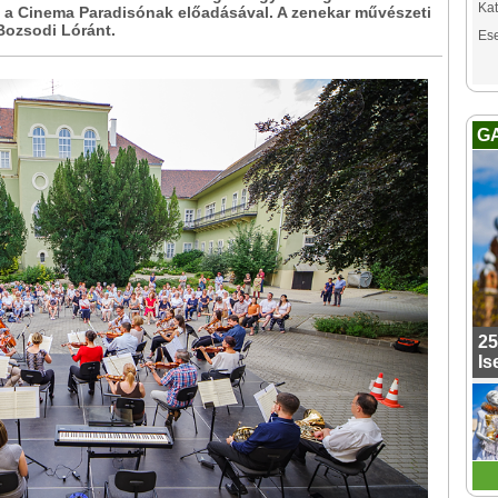
Kat
a Cinema Paradisónak előadásával. A zenekar művészeti
Bozsodi Lóránt.
Es
G
25
Is