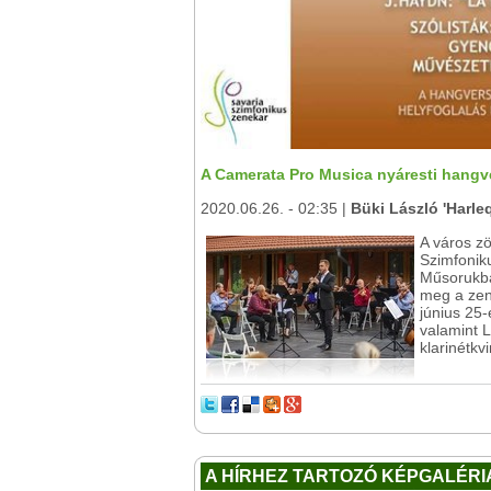
A Camerata Pro Musica nyáresti hang
2020.06.26. - 02:35 |
Büki László 'Harle
A város z
Szimfonik
Műsorukba
meg a zen
június 25-
valamint 
klarinétkv
A HÍRHEZ TARTOZÓ KÉPGALÉRI