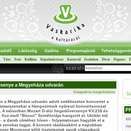
adidő
Látószög
Galéria
Programajánló
Tehetséggond
Tánc
Fotó
Kiállítás
Képzőművészet
Karnevál
Irodalom
Divat
Pegazus
E
KERESÉS
rsenye a Megyeháza udvarán
Képgaléria megtekintése
Sa
én a Megyeháza udvarán adott emlékezetes koncertet a
amarazenekar a Hangszirmok nyáresti koncertsorozat
P
t. A műsorban Mozart D-dúr hegedűversenye KV.218 és
 fisz-moll "Búcsú" Szimfóniája hangzott el. Utóbbi mű
Idő
 - a darab címéhez híven - folyamatosan hagyták el a
 zenekar tagjai. A koncert ráadásaként a napokban
Hel
nnio Morricone előtt tisztelegtek egyik világsikerű