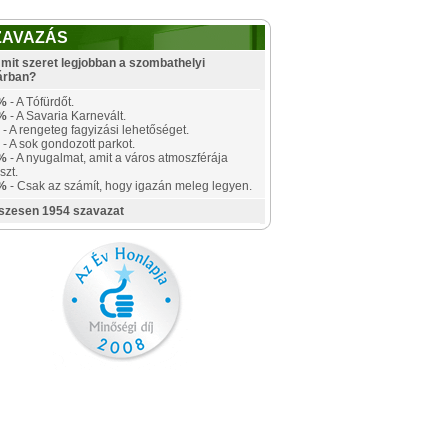
ZAVAZÁS
mit szeret legjobban a szombathelyi
árban?
%
- A Tófürdőt.
%
- A Savaria Karnevált.
- A rengeteg fagyizási lehetőséget.
- A sok gondozott parkot.
%
- A nyugalmat, amit a város atmoszférája
szt.
%
- Csak az számít, hogy igazán meleg legyen.
szesen 1954 szavazat