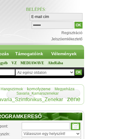
BELÉPÉS
:
Regisztráció
Jelszóemlékeztető
ozás
Támogatóink
Vélemények
gyéb
VZ
MEDIAWAVE
AlteRába
komolyzene
Hangszirmok
Megyeháza
Savaria_Kamarazenekar
zene
varia_Szimfonikus_Zenekar
ROGRAMKERESŐ
pont:
yszín: