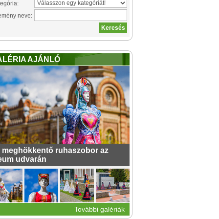
egória:
emény neve:
ALÉRIA AJÁNLÓ
 meghökkentő ruhaszobor az
eum udvarán
További galériák