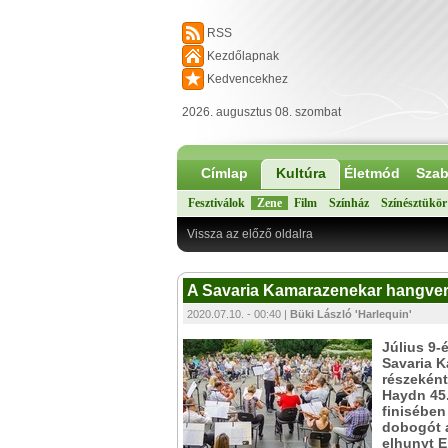
RSS
Kezdőlapnak
Kedvencekhez
2026. augusztus 08. szombat
Címlap
Kultúra
Életmód
Szab
Fesztiválok
Zene
Film
Színház
Színésztükör
Vissza az előző oldalra
A Savaria Kamarazenekar hangve
2020.07.10. - 00:40 |
Büki László 'Harlequin'
Július 9-
Savaria K
részekén
Haydn 45.
finisében
dobogót a
elhunyt E