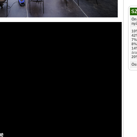
S
Ön 
ny
10
42
7%
8%
14
ára
20
Ös