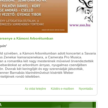
versenye a Kámoni Arborétumban
quin'
öld szívében, a Kámoni Arborétumban adott koncertet a Savaria
us Zenekar kamarazenekara, a Camerata Pro Musica.
n a romantika két nagy mesterének műveivel örvendeztették
ebarátokat az arborétum árnyas, nyugalmas csendjében
én. Dvorak két keringőjét és egy szerenádját játszották,
Lenner Barnabás klarinétművészt kísérték Weber
intettjének rondó tételében.
Az oldal tetejére
Küldés e-mailben
Nyomtatás
A