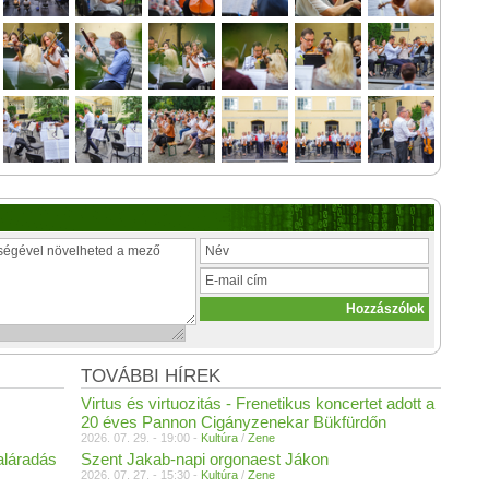
TOVÁBBI HÍREK
Virtus és virtuozitás - Frenetikus koncertet adott a
20 éves Pannon Cigányzenekar Bükfürdőn
2026. 07. 29. - 19:00 -
Kultúra
/
Zene
aláradás
Szent Jakab-napi orgonaest Jákon
2026. 07. 27. - 15:30 -
Kultúra
/
Zene