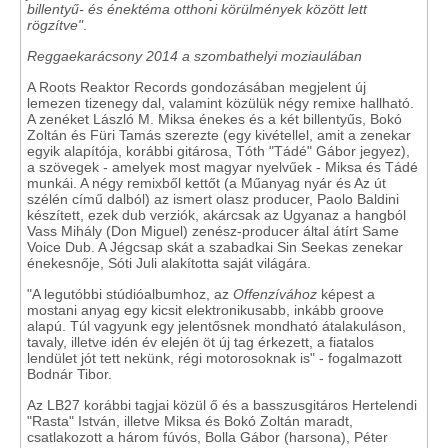
billentyű- és énektéma otthoni körülmények között lett
rögzítve"
.
Reggaekarácsony 2014 a szombathelyi moziaulában
A Roots Reaktor Records gondozásában megjelent új
lemezen tizenegy dal, valamint közülük négy remixe hallható.
A zenéket László M. Miksa énekes és a két billentyűs, Bokó
Zoltán és Füri Tamás szerezte (egy kivétellel, amit a zenekar
egyik alapítója, korábbi gitárosa, Tóth "Tádé" Gábor jegyez),
a szövegek - amelyek most magyar nyelvűek - Miksa és Tádé
munkái. A négy remixből kettőt (a Műanyag nyár és Az út
szélén című dalból) az ismert olasz producer, Paolo Baldini
készített, ezek dub verziók, akárcsak az Ugyanaz a hangból
Vass Mihály (Don Miguel) zenész-producer által átírt Same
Voice Dub. A Jégcsap skát a szabadkai Sin Seekas zenekar
énekesnője, Sóti Juli alakította saját világára.
"A legutóbbi stúdióalbumhoz, az
Offenzívához
képest a
mostani anyag egy kicsit elektronikusabb, inkább groove
alapú. Túl vagyunk egy jelentősnek mondható átalakuláson,
tavaly, illetve idén év elején öt új tag érkezett, a fiatalos
lendület jót tett nekünk, régi motorosoknak is" - fogalmazott
Bodnár Tibor.
Az LB27 korábbi tagjai közül ő és a basszusgitáros Hertelendi
"Rasta" István, illetve Miksa és Bokó Zoltán maradt,
csatlakozott a három fúvós, Bolla Gábor (harsona), Péter