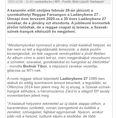
2020.12.08. - 11:40 |
vaskarika.hu / MTI - Fotók: Büki László 'Harlequin'
A karantén előtt utoljára február 28-án játszott a
szombathelyi Reggae Farsangon a Ladánybene 27 -
Ünnepi évet tervezett 2020-ra a 35 éves Ladánybene 27
zenekar, de a járvány ezt elsodorta. A jubileumi koncertek
jövőre tolódtak, de a reggae csapat új lemeze, a Szavak-
színek-hangok elkészült és megjelent.
"
Mindannyiunkat nyomaszt a járvány miatt kialakult helyzet, és
bár nem ez lett a legvidámabb lemezünk, a dalok pozitív
kicsengésűek, és tele vagyunk reményekkel a jövőt illetően.
Az album címe is azért lett ez, mert megpróbáljuk visszahozni
a színeket, szavakat, gondolatokat és hangokat az életünkbe
"
- mondta
Bodnár Tibor
, a népszerű zenekar vezetője,
gitárosa az MTI-nek.
A roots reggae stílust képviselő
Ladánybene 27
1985-ben
alakult és eddig tizenhárom lemezt készített; a legutóbbi, az
Offenzíva
2014-ben jelent meg. Az új anyag, a
Szavak-színek-
hangok
előfutára, a háromszámos
Zárd ki a világot!
EP tavaly
novemberben jelent meg.
"
A kialakult helyzetre tekintettel az új dalok alapjai otthon, a
karanténban születtek, onnan üzengettünk és küldtük a
zenéket, szövegeket, fájlokat egymásnak. Nyáron, amikor
jobb volt a helyzet, tudtunk eljutni a stúdióba, de több