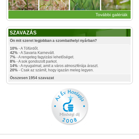
További galériák
SZAVAZÁS
Ön mit szeret legjobban a szombathelyi nyárban?
10%
- A Tófürdőt.
42%
- A Savaria Karnevált.
7%
- A rengeteg fagyizási lehetőséget.
8%
- A sok gondozott parkot.
14%
- A nyugalmat, amit a város atmoszférája áraszt.
20%
- Csak az számít, hogy igazán meleg legyen.
Összesen 1954 szavazat