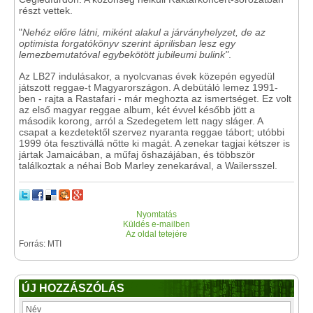
részt vettek.
"
Nehéz előre látni, miként alakul a járványhelyzet, de az
optimista forgatókönyv szerint áprilisban lesz egy
lemezbemutatóval egybekötött jubileumi bulink"
.
Az LB27 indulásakor, a nyolcvanas évek közepén egyedül
játszott reggae-t Magyarországon. A debütáló lemez 1991-
ben - rajta a Rastafari - már meghozta az ismertséget. Ez volt
az első magyar reggae album, két évvel később jött a
második korong, arról a Szedegetem lett nagy sláger. A
csapat a kezdetektől szervez nyaranta reggae tábort; utóbbi
1999 óta fesztivállá nőtte ki magát. A zenekar tagjai kétszer is
jártak Jamaicában, a műfaj őshazájában, és többször
találkoztak a néhai Bob Marley zenekarával, a Wailersszel.
Nyomtatás
Küldés e-mailben
Az oldal tetejére
Forrás: MTI
ÚJ HOZZÁSZÓLÁS