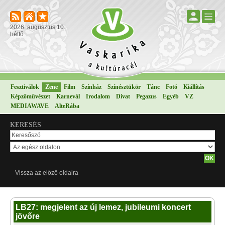
2026. augusztus 10.
hétfő
Fesztiválok
Zene
Film
Színház
Színésztükör
Tánc
Fotó
Kiállítás
Képzőművészet
Karnevál
Irodalom
Divat
Pegazus
Egyéb
VZ
MEDIAWAVE
AlteRába
KERESÉS
Vissza az előző oldalra
LB27: megjelent az új lemez, jubileumi koncert
jövőre