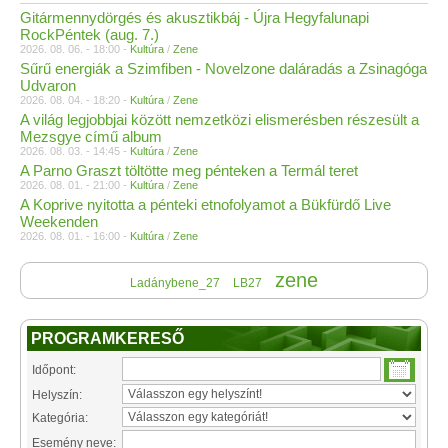
Gitármennydörgés és akusztikbáj - Újra Hegyfalunapi
RockPéntek (aug. 7.)
2026. 08. 06. - 18:00 -
Kultúra
/
Zene
Sűrű energiák a Szimfiben - Novelzone daláradás a Zsinagóga
Udvaron
2026. 08. 04. - 18:20 -
Kultúra
/
Zene
A világ legjobbjai között nemzetközi elismerésben részesült a
Mezsgye című album
2026. 08. 03. - 14:45 -
Kultúra
/
Zene
A Parno Graszt töltötte meg pénteken a Termál teret
2026. 08. 01. - 21:00 -
Kultúra
/
Zene
A Koprive nyitotta a pénteki etnofolyamot a Bükfürdő Live
Weekenden
2026. 08. 01. - 16:00 -
Kultúra
/
Zene
zene
Ladánybene_27
LB27
PROGRAMKERESŐ
Időpont:
Helyszín:
Kategória:
Esemény neve: