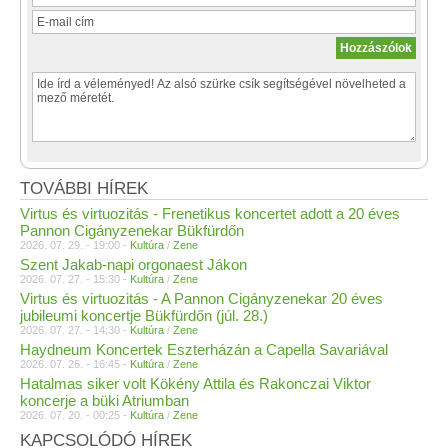
TOVÁBBI HÍREK
Virtus és virtuozitás - Frenetikus koncertet adott a 20 éves
Pannon Cigányzenekar Bükfürdőn
2026. 07. 29. - 19:00 -
Kultúra
/
Zene
Szent Jakab-napi orgonaest Jákon
2026. 07. 27. - 15:30 -
Kultúra
/
Zene
Virtus és virtuozitás - A Pannon Cigányzenekar 20 éves
jubileumi koncertje Bükfürdőn (júl. 28.)
2026. 07. 27. - 14:30 -
Kultúra
/
Zene
Haydneum Koncertek Eszterházán a Capella Savariával
2026. 07. 26. - 16:45 -
Kultúra
/
Zene
Hatalmas siker volt Kökény Attila és Rakonczai Viktor
koncerje a büki Atriumban
2026. 07. 20. - 00:25 -
Kultúra
/
Zene
KAPCSOLÓDÓ HÍREK