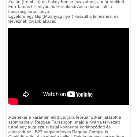
Zoltán (trombita) és Falaty Bence (szaxofon), a már említett
Füri Tamás billentyűs és Hertelendi Anna dobos, aki a
basszusgitáros lánya.
Egyelőre egy klip (Műanyag nyár) készült a lemezhez, és
terveznek továbbiakat is.
A zenekar a karantén előtt utoljára február 28-án játszott a
szombathelyi Reggae Farsangon, majd a nyárra tervezett
turné egy augusztusi bajai koncertre korlátozódott és
elmaradt az LB27 hagyományos Reggae Campje is
Ceglédfürdőn. A közönség nélküli Raktárkoncert-sorozatban