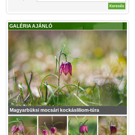
GALÉRIA AJÁNLÓ
Magyarbüksi mocsári kockásliliom-túra