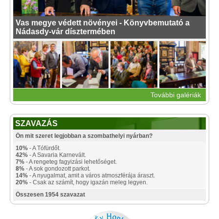
Vas megye védett növényei - Könyvbemutató a
Nádasdy-vár dísztermében
További galériák
SZAVAZÁS
Ön mit szeret legjobban a szombathelyi nyárban?
10%
- A Tófürdőt.
42%
- A Savaria Karnevált.
7%
- A rengeteg fagyizási lehetőséget.
8%
- A sok gondozott parkot.
14%
- A nyugalmat, amit a város atmoszférája áraszt.
20%
- Csak az számít, hogy igazán meleg legyen.
Összesen 1954 szavazat