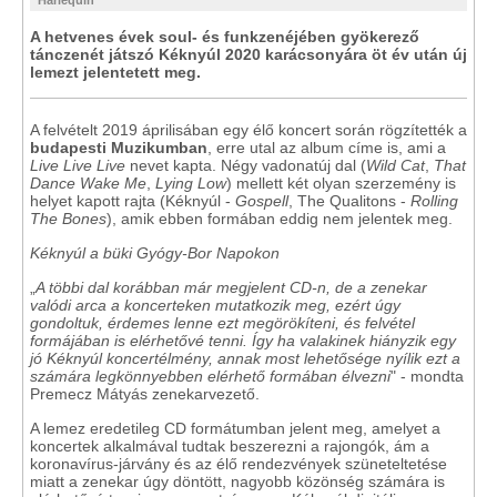
'Harlequin'
A hetvenes évek soul- és funkzenéjében gyökerező
tánczenét játszó Kéknyúl 2020 karácsonyára öt év után új
lemezt jelentetett meg.
A felvételt 2019 áprilisában egy élő koncert során rögzítették a
budapesti Muzikumban
, erre utal az album címe is, ami a
Live Live Live
nevet kapta. Négy vadonatúj dal (
Wild Cat
,
That
Dance Wake Me
,
Lying Low
) mellett két olyan szerzemény is
helyet kapott rajta (Kéknyúl -
Gospell
, The Qualitons -
Rolling
The Bones
), amik ebben formában eddig nem jelentek meg.
Kéknyúl a büki Gyógy-Bor Napokon
„
A többi dal korábban már megjelent CD-n, de a zenekar
valódi arca a koncerteken mutatkozik meg, ezért úgy
gondoltuk, érdemes lenne ezt megörökíteni, és felvétel
formájában is elérhetővé tenni. Így ha valakinek hiányzik egy
jó Kéknyúl koncertélmény, annak most lehetősége nyílik ezt a
számára legkönnyebben elérhető formában élvezni
" - mondta
Premecz Mátyás zenekarvezető.
A lemez eredetileg CD formátumban jelent meg, amelyet a
koncertek alkalmával tudtak beszerezni a rajongók, ám a
koronavírus-járvány és az élő rendezvények szüneteltetése
miatt a zenekar úgy döntött, nagyobb közönség számára is