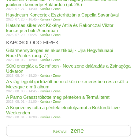
jubileumi koncertje Bükfürdőn (júl. 28.)
2026. 07. 27. - 14:30 -
Kultúra
/
Zene
Haydneum Koncertek Eszterházán a Capella Savariával
2026. 07. 26. - 16:45 -
Kultúra
/
Zene
Hatalmas siker volt Kökény Attila és Rakonczai Viktor
koncerje a büki Atriumban
2026. 07. 20. - 00:25 -
Kultúra
/
Zene
KAPCSOLÓDÓ HÍREK
Gitármennydörgés és akusztikbáj - Újra Hegyfalunapi
RockPéntek (aug. 7.)
2026. 08. 06. - 18:00 -
Kultúra
/
Zene
Sűrű energiák a Szimfiben - Novelzone daláradás a Zsinagóga
Udvaron
2026. 08. 04. - 18:20 -
Kultúra
/
Zene
A világ legjobbjai között nemzetközi elismerésben részesült a
Mezsgye című album
2026. 08. 03. - 14:45 -
Kultúra
/
Zene
A Parno Graszt töltötte meg pénteken a Termál teret
2026. 08. 01. - 21:00 -
Kultúra
/
Zene
A Koprive nyitotta a pénteki etnofolyamot a Bükfürdő Live
Weekenden
2026. 08. 01. - 16:00 -
Kultúra
/
Zene
zene
Kéknyúl