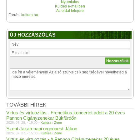
Nyomtatás
Küldés e-mailben
Az oldal tetejére
Forrás:
kultura.hu
ÚJ HOZZÁSZÓLÁS
TOVÁBBI HÍREK
Virtus és virtuozitás - Frenetikus koncertet adott a 20 éves
Pannon Cigányzenekar Bükfürdőn
2026. 07. 29. - 19:00 -
Kultúra
/
Zene
Szent Jakab-napi orgonaest Jákon
2026. 07. 27. - 15:30 -
Kultúra
/
Zene
Virtus és virtuozitás - A Pannon Cigányzenekar 20 éves