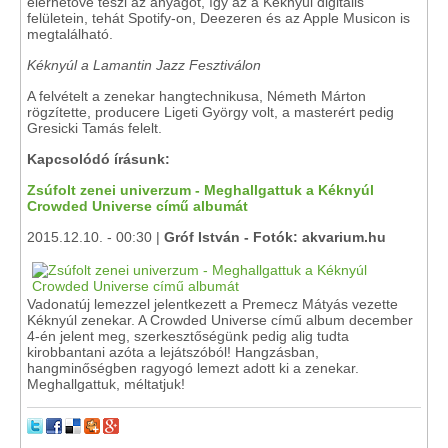
elérhetővé teszi az anyagot, így az a Kéknyúl digitális
felületein, tehát Spotify-on, Deezeren és az Apple Musicon is
megtalálható.
Kéknyúl a Lamantin Jazz Fesztiválon
A felvételt a zenekar hangtechnikusa, Németh Márton
rögzítette, producere Ligeti György volt, a masterért pedig
Gresicki Tamás felelt.
Kapcsolódó írásunk:
Zsúfolt zenei univerzum - Meghallgattuk a Kéknyúl
Crowded Universe című albumát
2015.12.10. - 00:30 |
Gróf István - Fotók: akvarium.hu
Vadonatúj lemezzel jelentkezett a Premecz Mátyás vezette
Kéknyúl zenekar. A Crowded Universe című album december
4-én jelent meg, szerkesztőségünk pedig alig tudta
kirobbantani azóta a lejátszóból! Hangzásban,
hangminőségben ragyogó lemezt adott ki a zenekar.
Meghallgattuk, méltatjuk!