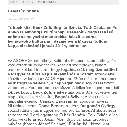
2021.01.21. - 12:20 |
vaskarika.hu
Helyszín: online
Dátum: 2021.01.22.
Többek közt Beck Zoli, Bognár Szilvia, Tóth Csaba és Für
Anikó is elmondja kultúranapi üzenetét - Nagyszabású
online és helyszíni műsorokkal készül a város
legnagyobb kulturális intézménye a Magyar Kultúra
Napja alkalmából január 22-én, pénteken.
Az AGORA Szombathelyi Kulturális Központ szombathelyi és
vasi kötődésű művészeket, közéleti szereplőket, ismert
embereket kért fel arra, hogy
fogalmazzák meg üzenetüket
a Magyar Kultúra Napja alkalmából
. A közreműködők által
készített videókat az AGORA január 22-én először Facebook-
és Instagram-felületein, a nap végén pedig egy összefűzött
videóban a Youtube-on teszi közzé. A felkérésre igent mondott
többek között
Beck Zoli
, énekes-gitáros, a 30Y rockegyüttes
alapítója, dalszerzője, író;
Bognár Szilvia
, Artisjus-díjas
népdalénekesnő;
Császár Zsuzsanna
, zongoraművész,
főiskolai docens;
Doma Bence
, zenész;
Dragomán György
,
József Attila-díjas magyar író, műfordító;
Erős Attila,
zenész,
zeneszerző (Lord együttes);
Fehér Renátó,
Zelk Zoltán-díjas
költő;
Fekete Ernő
,
Jászai Mari -díjas színész, Érdemes
művész (Katona József Színház);
Für Anikó
, Jászai Mari-