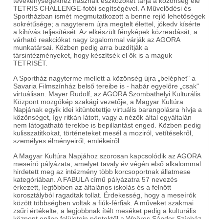
tevékenységekhez használt eszközöket tárja a közönség elé
TETRIS CHALLENGE-fotói segítségével. A Művelődési és
Sportházban ismét megmutatkozott a benne rejlő lehetőségek
sokrétűsége; a nagyterem újra megtelt élettel, jókedv kísérte
a kihívás teljesítését. Az elkészült fényképek közreadását, a
várható reakciókat nagy izgalommal várják az AGORA
munkatársai. Közben pedig arra buzdítják a
társintézményeket, hogy készítsék el ők is a maguk
TETRISÉT.
A Sportház nagyterme mellett a közönség újra „beléphet" a
Savaria Filmszínház belső tereibe is - habár egyelőre „csak"
virtuálisan. Mayer Rudolf, az AGORA Szombathelyi Kulturális
Központ mozgókép szakági vezetője, a Magyar Kultúra
Napjának egyik idei kitüntetettje virtuális barangolásra hívja a
közönséget, így ritkán látott, vagy a nézők által egyáltalán
nem látogatható terekbe is bepillantást enged. Közben pedig
kulisszatitkokat, történeteket mesél a moziról, vetítésekről,
személyes élményeiről, emlékeiről.
A Magyar Kultúra Napjához szorosan kapcsolódik az AGORA
meseíró pályázata, amelyet tavaly év végén első alkalommal
hirdetett meg az intézmény több korcsoportnak állatmese
kategóriában. A FABULA című pályázatra 57 nevezés
érkezett, legtöbben az általános iskolás és a felnőtt
korosztályból ragadtak tollat. Érdekesség, hogy a meseírók
között többségben voltak a fiúk-férfiak. A műveket szakmai
zsűri értékelte, a legjobbnak ítélt meséket pedig a kulturális
központ online felületein péntektől a Weöres Sándor Színház