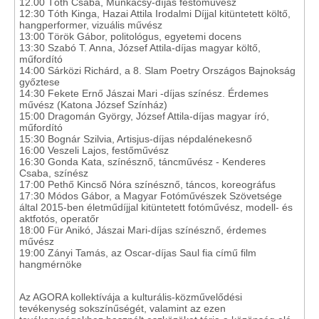
12.00 Tóth Csaba, Munkácsy-díjas festőművész
12:30 Tóth Kinga, Hazai Attila Irodalmi Díjjal kitüntetett költő,
hangperformer, vizuális művész
13:00 Török Gábor, politológus, egyetemi docens
13:30 Szabó T. Anna, József Attila-díjas magyar költő,
műfordító
14:00 Sárközi Richárd, a 8. Slam Poetry Országos Bajnokság
győztese
14:30 Fekete Ernő Jászai Mari -díjas színész. Érdemes
művész (Katona József Színház)
15:00 Dragomán György, József Attila-díjas magyar író,
műfordító
15:30 Bognár Szilvia, Artisjus-díjas népdalénekesnő
16:00 Veszeli Lajos, festőművész
16:30 Gonda Kata, színésznő, táncművész - Kenderes
Csaba, színész
17:00 Pethő Kincső Nóra színésznő, táncos, koreográfus
17:30 Módos Gábor, a Magyar Fotóművészek Szövetsége
által 2015-ben életműdíjjal kitüntetett fotóművész, modell- és
aktfotós, operatőr
18:00 Für Anikó, Jászai Mari-díjas színésznő, érdemes
művész
19:00 Zányi Tamás, az Oscar-díjas Saul fia című film
hangmérnöke
Az AGORA kollektívája a kulturális-közművelődési
tevékenység sokszínűségét, valamint az ezen