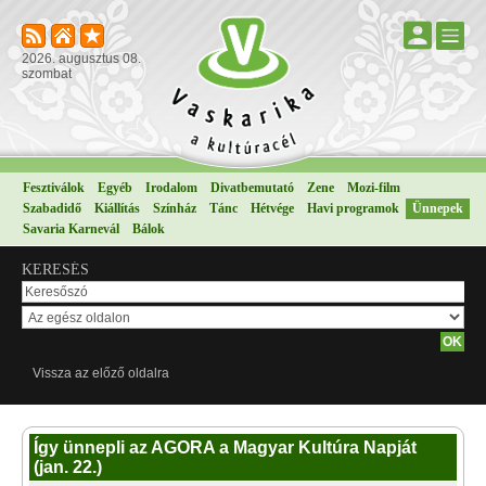
2026. augusztus 08.
szombat
Fesztiválok
Egyéb
Irodalom
Divatbemutató
Zene
Mozi-film
Szabadidő
Kiállítás
Színház
Tánc
Hétvége
Havi programok
Ünnepek
Savaria Karnevál
Bálok
KERESÉS
Vissza az előző oldalra
Így ünnepli az AGORA a Magyar Kultúra Napját
(jan. 22.)