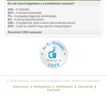
Ön mit szeret legjobban a szombathelyi nyárban?
10%
- A Tófürdőt.
42%
- A Savaria Karnevált.
7%
- A rengeteg fagyizási lehetőséget.
8%
- A sok gondozott parkot.
14%
- A nyugalmat, amit a város atmoszférája áraszt.
20%
- Csak az számít, hogy igazán meleg legyen.
Összesen 1954 szavazat
© 2008 Vaskarika Kulturális és Szabadidő Portál - Minden jog fenntartva
Impresszum
|
Médiaajánlat
|
Adatvédelem
|
Információk
|
Kapcsolat