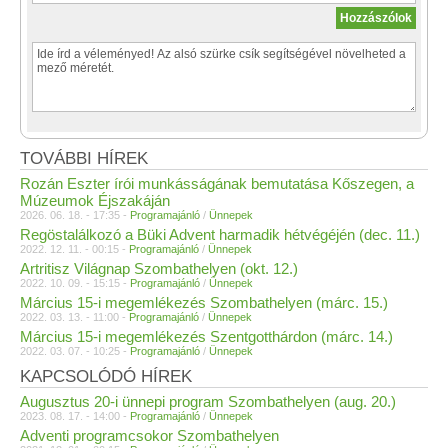
TOVÁBBI HÍREK
Rozán Eszter írói munkásságának bemutatása Kőszegen, a
Múzeumok Éjszakáján
2026. 06. 18. - 17:35 -
Programajánló
/
Ünnepek
Regöstalálkozó a Büki Advent harmadik hétvégéjén (dec. 11.)
2022. 12. 11. - 00:15 -
Programajánló
/
Ünnepek
Artritisz Világnap Szombathelyen (okt. 12.)
2022. 10. 09. - 15:15 -
Programajánló
/
Ünnepek
Március 15-i megemlékezés Szombathelyen (márc. 15.)
2022. 03. 13. - 11:00 -
Programajánló
/
Ünnepek
Március 15-i megemlékezés Szentgotthárdon (márc. 14.)
2022. 03. 07. - 10:25 -
Programajánló
/
Ünnepek
KAPCSOLÓDÓ HÍREK
Augusztus 20-i ünnepi program Szombathelyen (aug. 20.)
2023. 08. 17. - 14:00 -
Programajánló
/
Ünnepek
Adventi programcsokor Szombathelyen