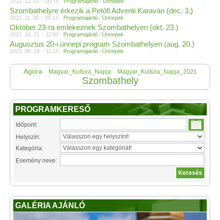
2021. 12. 01. - 00:15 -
Programajánló
/
Ünnepek
Szombathelyre érkezik a Petőfi Adventi Karaván (dec. 3.)
2021. 11. 30. - 00:15 -
Programajánló
/
Ünnepek
Október 23-ra emlékeznek Szombathelyen (okt. 23.)
2021. 10. 21. - 11:00 -
Programajánló
/
Ünnepek
Augusztus 20-i ünnepi program Szombathelyen (aug. 20.)
2021. 08. 19. - 11:15 -
Programajánló
/
Ünnepek
Agora
Magyar_Kultúra_Napja
Magyar_Kultúra_Napja_2021
Szombathely
PROGRAMKERESŐ
Időpont:
Helyszín:
Kategória:
Esemény neve:
GALÉRIA AJÁNLÓ