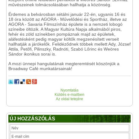
művészeinek tolmácsolásában hallhatja a közönség.
Érdemes a belvárosban sétálni január 22-én, ugyanis 16 és
18 óra között az AGORA - Művelődési és Sportház, illetve az
AGORA - Savaria Filmszínház épülete is a nemzeti lobogó
színeibe öltözik. A Magyar Kultúra Napja alkalmából piros,
fehér és zöld színekben pompáznak majd az épületek,
aláfestésként pedig magyar költők megzenésített verseit
hallhatják a járókelők. Felidéződnek többek mellett Ady, József
Attila, Petőfi, Pilinszky, Radnóti, Szabó Lőrinc és Weöres
Sándor ikonikus sorai is.
A mozi ünnepi hangulatának megteremtését köszönjük a
Broadway Café munkatársainak!
Nyomtatás
Küldés e-mailben
Az oldal tetejére
ÚJ HOZZÁSZÓLÁS