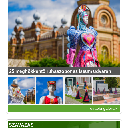
25 meghökkentő ruhaszobor az Iseum udvarán
További galériák
SZAVAZÁS