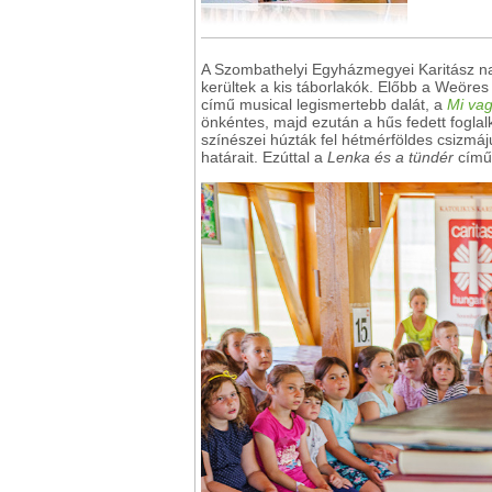
A Szombathelyi Egyházmegyei Karitász na
kerültek a kis táborlakók. Előbb a Weöres 
című musical legismertebb dalát, a
Mi va
önkéntes, majd ezután a hűs fedett foglal
színészei húzták fel hétmérföldes csizmá
határait. Ezúttal a
Lenka és a tündér
című 