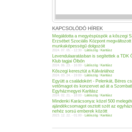
KAPCSOLÓDÓ HÍREK
Megáldotta a megyéspüspök a kőszegi S
Erzsébet Szociális Központ megváltozott
munkaképességű dolgozóit
2024. 07. 05. - 12:30 -
Látószög
/
Karitász
Levendulaaratásban is segítettek a TDK
Klub tagjai Ölbőn
2024. 06. 23. - 16:00 -
Látószög
/
Karitász
Kőszegi keresztút a Kálváriához
2024. 03. 24. - 19:00 -
Látószög
/
Karitász
Együtt a családokért - Pelenkát, Béres c
vetőmagot és konzervet ad át a Szombat
Egyházmegyei Karitász
2024. 02. 21. - 18:00 -
Látószög
/
Karitász
Mindenki Karácsonya: közel 500 melegéte
ajándékcsomagot osztott szét az egyhá
nehéz sorsú emberek között
2023. 12. 22. - 01:00 -
Látószög
/
Karitász