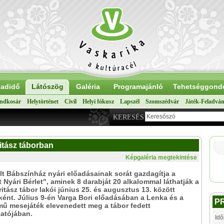
adidő
Látószög
Galéria
Programajánló
Tehetséggond
ndkosár
Helytörténet
Civil
Helyi fókusz
Lapszél
Szomszédvár
Játék-Feladvá
KERESÉS
itász táborban
Képgaléria megtekintése
t Bábszínház nyári előadásainak sorát gazdagítja a
 Nyári Bérlet", aminek 8 darabját 20 alkalommal láthatják a
ritász tábor lakói június 25. és augusztus 13. között
ént. Július 9-én Varga Bori előadásában a Lenka és a
P
mű mesejáték elevenedett meg a tábor fedett
tatójában.
Idő