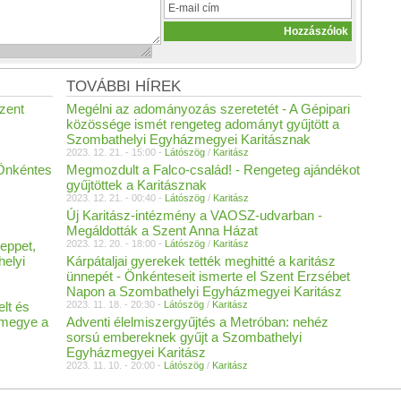
TOVÁBBI HÍREK
zent
Megélni az adományozás szeretetét - A Gépipari
közössége ismét rengeteg adományt gyűjtött a
Szombathelyi Egyházmegyei Karitásznak
2023. 12. 21. - 15:00 -
Látószög
/
Karitász
 Önkéntes
Megmozdult a Falco-család! - Rengeteg ajándékot
gyűjtöttek a Karitásznak
2023. 12. 21. - 00:40 -
Látószög
/
Karitász
Új Karitász-intézmény a VAOSZ-udvarban -
Megáldották a Szent Anna Házat
seppet,
2023. 12. 20. - 18:00 -
Látószög
/
Karitász
helyi
Kárpátaljai gyerekek tették meghitté a karitász
ünnepét - Önkénteseit ismerte el Szent Erzsébet
Napon a Szombathelyi Egyházmegyei Karitász
lt és
2023. 11. 18. - 20:30 -
Látószög
/
Karitász
zmegye a
Adventi élelmiszergyűjtés a Metróban: nehéz
sorsú embereknek gyűjt a Szombathelyi
Egyházmegyei Karitász
2023. 11. 10. - 20:00 -
Látószög
/
Karitász