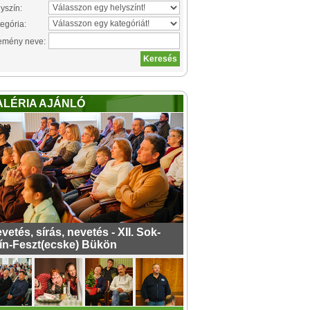
yszín:
egória:
emény neve:
ALÉRIA AJÁNLÓ
vetés, sírás, nevetés - XII. Sok-
ín-Feszt(ecske) Bükön