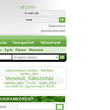
BELÉPÉS
:
Regisztráció
Jelszóemlékeztető
ozás
Támogatóink
Vélemények
ny
Egyéb
Pályázat
Múzeumok
Karitász
egyházmegyei_karitász
karitász_tábor
Mesebolt_Bábszínház
napközis_tábor
Narda
nardai_tábor
Szombathelyi_Egyházmegyei_Karitá
ROGRAMKERESŐ
pont: