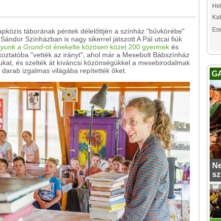
Hel
Kat
Es
pközis táborának péntek délelőttjén a színház "bűvkörébe"
Sándor Színházban is nagy sikerrel játszott A Pál utcai fiúk
gyunk a Grund-
ot énekelte közösen közel 200 gyermek
és
koztatóba "vették az irányt", ahol már a Mesebolt Bábszínház
jukat, és szelték át kíváncsi közönségükkel a mesebirodalmak
darab izgalmas világába repítették őket.
G
Ne
sz