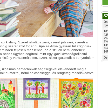
S
Ön 
ny
10
42
7%
8%
i kislány. Szeret iskolába járni, szeret játszani, szereti a
14
mindig szeret szót fogadni. Apa és Anya gyakran túl szigorúak
ára
ony minden teljesen más lenne, ha a szülők nem lennének
20
 nehéz ügyben segíteni, mint egy igazi kívánságteljesítő
 kislány varázserőre tesz szert, akkor garantált a bonyodalom,
Ös
"
s, izgalmas bábtechnikák segítségével elevenedett meg a
sok humorral, némi bölcsességgel és rengeteg mesélőkedvvel.