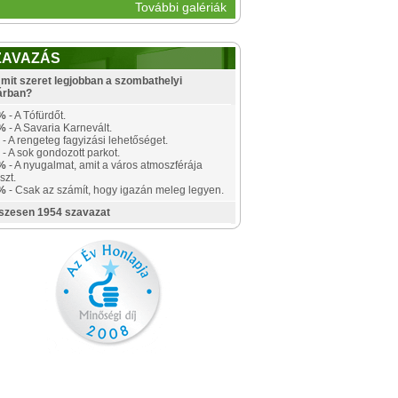
További galériák
ZAVAZÁS
mit szeret legjobban a szombathelyi
árban?
%
- A Tófürdőt.
%
- A Savaria Karnevált.
- A rengeteg fagyizási lehetőséget.
- A sok gondozott parkot.
%
- A nyugalmat, amit a város atmoszférája
szt.
%
- Csak az számít, hogy igazán meleg legyen.
szesen 1954 szavazat