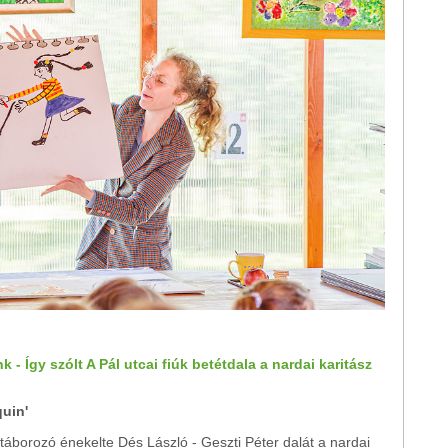
 Így szólt A Pál utcai fiúk betétdala a nardai karitász
quin'
táborozó énekelte Dés László - Geszti Péter dalát a nardai