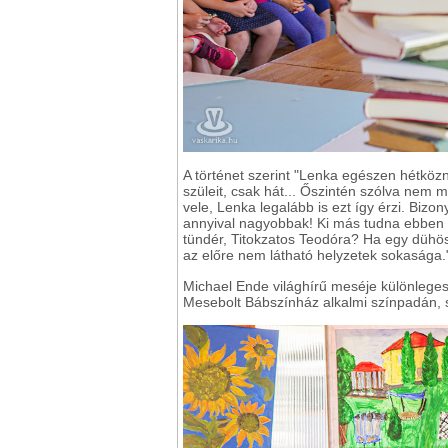
A történet szerint "Lenka egészen hétköznap
szüleit, csak hát... Őszintén szólva nem 
vele, Lenka legalább is ezt így érzi. Biz
annyival nagyobbak! Ki más tudna ebben a
tündér, Titokzatos Teodóra? Ha egy dühös
az előre nem látható helyzetek sokasága.
Michael Ende világhírű meséje különlege
Mesebolt Bábszínház alkalmi színpadán, 