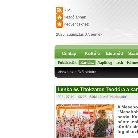
RSS
Kezdőlapnak
Kedvencekhez
2026. augusztus 07. péntek
Címlap
Kultúra
Életmód
Szab
Publikációk
Karitász
NapiBlog
Tech
Körme
Vissza az előző oldalra
Lenka és Titokzatos Teodóra a kar
2021.07.10. - 00:25 |
Büki László 'Harlequin'
A Mesebol
"Mesebolt
nardai Ka
péntekenk
tündér cí
foglalkoz