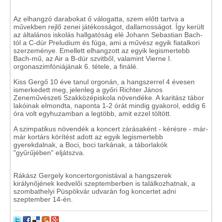
Az elhangzó darabokat ő válogatta, szem előtt tartva a
művekben rejlő zenei játékosságot, dallamosságot. Így került
az általános iskolás hallgatóság elé Johann Sebastian Bach-
tól a C-dúr Preludium és fúga, ami a művész egyik fiatalkori
szerzeménye. Emellett elhangzott az egyik legismertebb
Bach-mű, az Air a B-dúr szvitből, valamint Vierne I.
orgonaszimfóniájának 6. tétele, a finálé.
Kiss Gergő 10 éve tanul orgonán, a hangszerrel 4 évesen
ismerkedett meg, jelenleg a győri Richter János
Zeneművészeti Szakközépiskola növendéke. A karitász tábor
lakóinak elmondta, naponta 1-2 órát mindig gyakorol, eddig 6
óra volt egyhuzamban a legtöbb, amit ezzel töltött.
A szimpatikus növendék a koncert zárásaként - kérésre - már-
már kortárs körítést adott az egyik legismertebb
gyerekdalnak, a Boci, boci tarkának, a táborlakók
"gyűrűjében" eljátszva.
Rákász Gergely koncertorgonistával a hangszerek
királynőjének kedvelői szeptemberben is találkozhatnak, a
szombathelyi Püspökvár udvarán fog koncertet adni
szeptember 14-én.