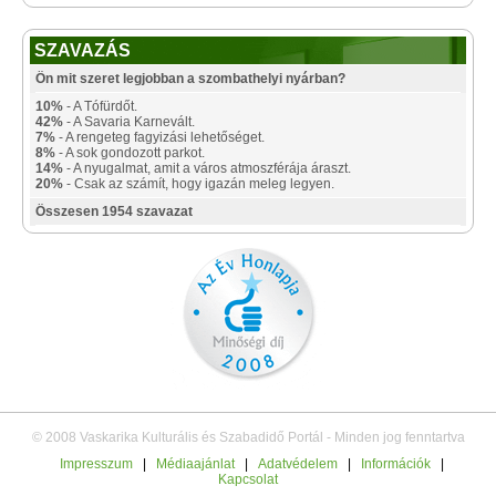
SZAVAZÁS
Ön mit szeret legjobban a szombathelyi nyárban?
10%
- A Tófürdőt.
42%
- A Savaria Karnevált.
7%
- A rengeteg fagyizási lehetőséget.
8%
- A sok gondozott parkot.
14%
- A nyugalmat, amit a város atmoszférája áraszt.
20%
- Csak az számít, hogy igazán meleg legyen.
Összesen 1954 szavazat
© 2008 Vaskarika Kulturális és Szabadidő Portál - Minden jog fenntartva
Impresszum
|
Médiaajánlat
|
Adatvédelem
|
Információk
|
Kapcsolat