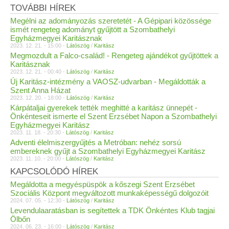
TOVÁBBI HÍREK
Megélni az adományozás szeretetét - A Gépipari közössége
ismét rengeteg adományt gyűjtött a Szombathelyi
Egyházmegyei Karitásznak
2023. 12. 21. - 15:00 -
Látószög
/
Karitász
Megmozdult a Falco-család! - Rengeteg ajándékot gyűjtöttek a
Karitásznak
2023. 12. 21. - 00:40 -
Látószög
/
Karitász
Új Karitász-intézmény a VAOSZ-udvarban - Megáldották a
Szent Anna Házat
2023. 12. 20. - 18:00 -
Látószög
/
Karitász
Kárpátaljai gyerekek tették meghitté a karitász ünnepét -
Önkénteseit ismerte el Szent Erzsébet Napon a Szombathelyi
Egyházmegyei Karitász
2023. 11. 18. - 20:30 -
Látószög
/
Karitász
Adventi élelmiszergyűjtés a Metróban: nehéz sorsú
embereknek gyűjt a Szombathelyi Egyházmegyei Karitász
2023. 11. 10. - 20:00 -
Látószög
/
Karitász
KAPCSOLÓDÓ HÍREK
Megáldotta a megyéspüspök a kőszegi Szent Erzsébet
Szociális Központ megváltozott munkaképességű dolgozóit
2024. 07. 05. - 12:30 -
Látószög
/
Karitász
Levendulaaratásban is segítettek a TDK Önkéntes Klub tagjai
Ölbőn
2024. 06. 23. - 16:00 -
Látószög
/
Karitász