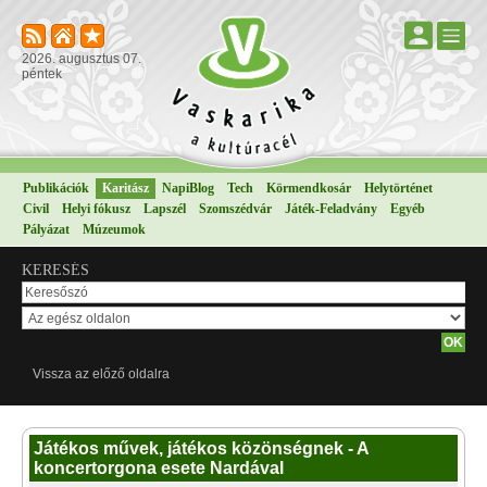
2026. augusztus 07.
péntek
Publikációk
Karitász
NapiBlog
Tech
Körmendkosár
Helytörténet
Civil
Helyi fókusz
Lapszél
Szomszédvár
Játék-Feladvány
Egyéb
Pályázat
Múzeumok
KERESÉS
Vissza az előző oldalra
Játékos művek, játékos közönségnek - A
koncertorgona esete Nardával