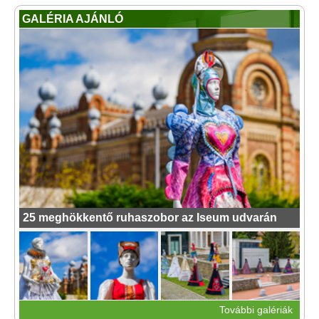
GALÉRIA AJÁNLÓ
25 meghökkentő ruhaszobor az Iseum udvarán
További galériák