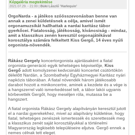
Képgaléria megtekintése
2021.07.29. - 21:00 |
Büki László 'Harlequin'
OrgoNarda - a játékos szóösszevonásban benne van
annak a zenei küldetésnek a célja, amivel ismét
orgonamuzsikát hallhattak a nardai karitász tábor
gyerkőcei. Fiatalosság, játékosság, kíváncsiság - mindaz,
amit a klasszikus zenén keresztül orgonajátékával
korosztálya számára felkeltett Kiss Gergő, 14 éves nyúli
orgonista-növendék.
Rákász Gergely
koncertorgonista ajánlásaként a fiatal
orgonista-generáció egyik tehetséges képviselője,
Kiss
Gergő
adott komolyzenei kedvcsináló koncertet csütörtökön
délelőtt Nardán, a Szombathelyi Egyházmegyei Karitász nyári
napközis táborában. A fiatal növendék három játékosabb
darabot hozott a minikoncertre, aminek a kezdete és a vége is
a hangszerrel való ismerkedéssel telt, a tábor lakói ugyanis
körbevették Gergőt, hogy meséljen róla, mutassa be a
hangszert.
A fiatal orgonista Rákász Gergely alapítványán keresztül jutott
el a nardai gyerekekhez, mivel az alapítvány küldetése, hogy
fiatal, tehetséges zenészek ismertessék és szerettessék meg
a klasszikus zenét saját korosztályukkal a történelmi
Magyarország legkisebb településeire eljutva. Gergő ennek a
nemes célnak tett eleget.