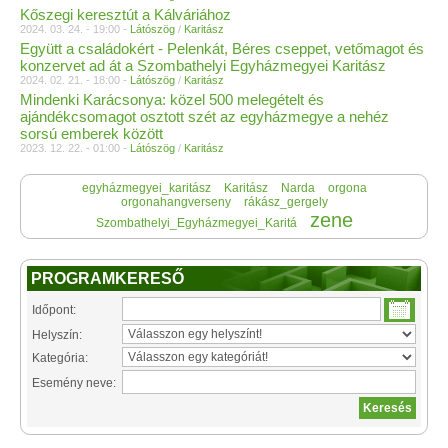
Kőszegi keresztút a Kálváriához
2024. 03. 24. - 19:00 -
Látószög
/
Karitász
Együtt a családokért - Pelenkát, Béres cseppet, vetőmagot és
konzervet ad át a Szombathelyi Egyházmegyei Karitász
2024. 02. 21. - 18:00 -
Látószög
/
Karitász
Mindenki Karácsonya: közel 500 melegételt és
ajándékcsomagot osztott szét az egyházmegye a nehéz
sorsú emberek között
2023. 12. 22. - 01:00 -
Látószög
/
Karitász
egyházmegyei_karitász
Karitász
Narda
orgona
orgonahangverseny
rákász_gergely
zene
Szombathelyi_Egyházmegyei_Karitá
PROGRAMKERESŐ
Időpont:
Helyszín:
Kategória:
Esemény neve: